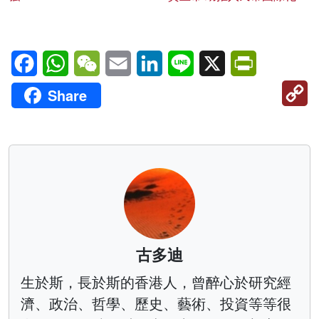
Facebook
WhatsApp
WeChat
Email
LinkedIn
Line
X
PrintFriendl
C
Share
Li
古多迪
生於斯，長於斯的香港人，曾醉心於研究經
濟、政治、哲學、歷史、藝術、投資等等很