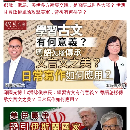
鄧飛：俄烏、美伊多方衝突交織，是否釀成世界大戰？ 伊朗
甘冒政權風險攻擊美軍，背後有何盤算？
邱國光博士x潘詠儀校長：學習古文有何意義？ 粵語怎樣傳
承文言文之美？ 日常寫作如何應用？