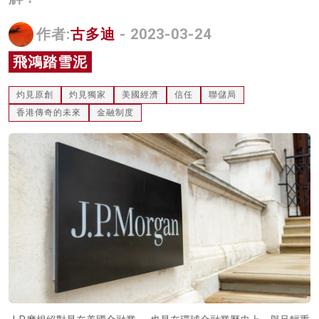
名家榜
作者:
古多迪
- 2023-03-24
灼見活動
飛鴻踏雪泥
關於我們
灼見原創
灼見獨家
美國經濟
信任
聯儲局
香港傳奇的未來
金融制度