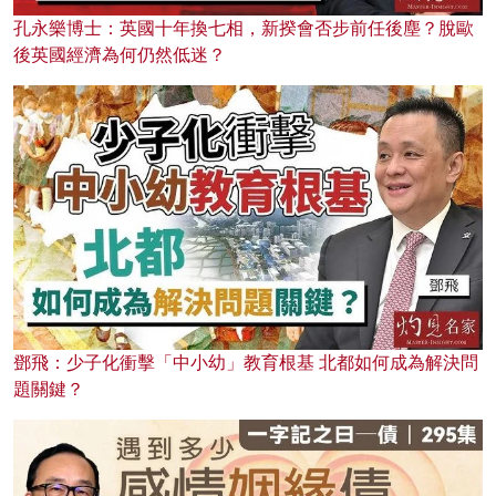
孔永樂博士：英國十年換七相，新揆會否步前任後塵？脫歐
後英國經濟為何仍然低迷？
鄧飛：少子化衝擊「中小幼」教育根基 北都如何成為解決問
題關鍵？