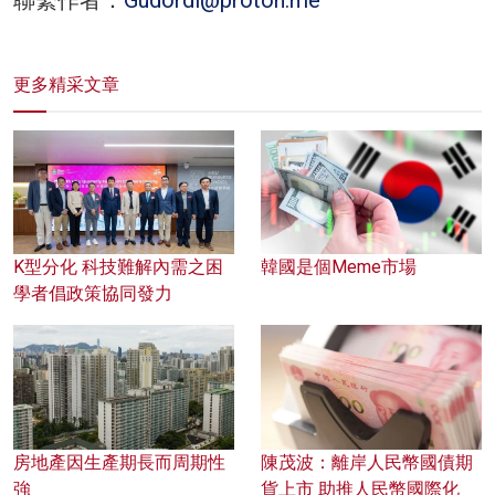
更多精采文章
K型分化 科技難解內需之困
韓國是個Meme市場
學者倡政策協同發力
房地產因生產期長而周期性
陳茂波：離岸人民幣國債期
強
貨上市 助推人民幣國際化