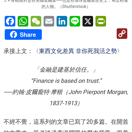
J. P.摩根絕對是在美國金融業──也是在環球金融業歷史上，舉足輕重
的人物。（Shutterstock）
Facebook
WhatsApp
WeChat
Email
LinkedIn
Line
X
PrintFriendl
C
Share
Li
承接上文：
〈東西文化差異 非你死我活之勢〉
「金融是建基於信任。」
“Finance is based on trust.”
──約翰·皮爾龐特·摩根（John Pierpont Morgan,
1837-1913）
不經不覺，這系列的文章已寫了20多篇。在開首