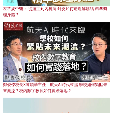
左常波中醫： 從痛症到內科病 針灸如何透過解筋結 精準調
理身體？
鄭俊傑校長X陳穎華主任：航天AI時代來臨 學校如何緊貼未
來潮流？校內數字教育如何實踐落地？