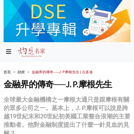
政局
教育
文化
財經
首頁
財經
金融界的傳奇──J. P.摩根先生 | 古多迪
生活
金融界的傳奇──J. P.摩根先生
健康
全球最大金融機構之一摩根大通只是跟摩根有關
商業
的眾多公司之一。基本上，J. P.摩根可以說是跨
越19世紀末和20世紀初美國工業整合浪潮的主要
科技
推動者。他對金融制度提出了什麼一針見血的見
影片
解？