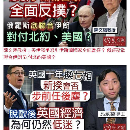
陳文鴻教授：美伊戰爭恐引伊斯蘭國家全面反撲？ 俄羅斯欲
聯合伊朗 對付北約美國？