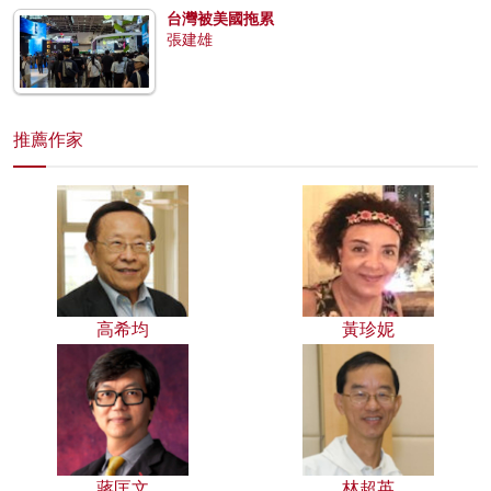
台灣被美國拖累
張建雄
推薦作家
高希均
黃珍妮
蔣匡文
林超英