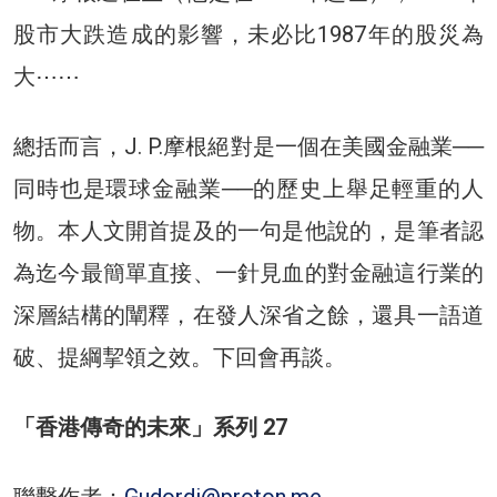
股市大跌造成的影響，未必比1987年的股災為
大⋯⋯
總括而言，J. P.摩根絕對是一個在美國金融業──
同時也是環球金融業──的歷史上舉足輕重的人
物。本人文開首提及的一句是他說的，是筆者認
為迄今最簡單直接、一針見血的對金融這行業的
深層結構的闡釋，在發人深省之餘，還具一語道
破、提綱挈領之效。下回會再談。
「香港傳奇的未來」系列 27
聯繫作者：
Gudordi@proton.me