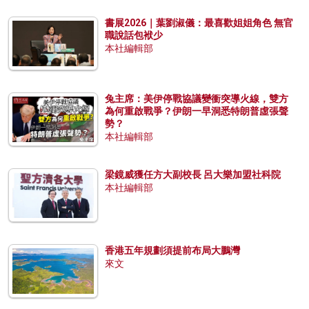
書展2026｜葉劉淑儀：最喜歡姐姐角色 無官
職說話包袱少
本社編輯部
兔主席：美伊停戰協議變衝突導火線，雙方
為何重啟戰爭？伊朗一早洞悉特朗普虛張聲
勢？
本社編輯部
梁鏡威獲任方大副校長 呂大樂加盟社科院
本社編輯部
香港五年規劃須提前布局大鵬灣
來文