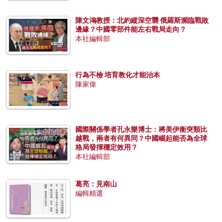
陳文鴻教授：北約縱深空襲 俄羅斯瀕臨戰敗
邊緣？中國零部件能左右戰局走向？
本社編輯部
行為不檢 培育教化才能治本
陳家偉
國際關係學者孔永樂博士：將美伊衝突類比
越戰，兩者有何異同？中國崛起能否為全球
格局發揮穩定效用？
本社編輯部
葛亮：見南山
編輯精選