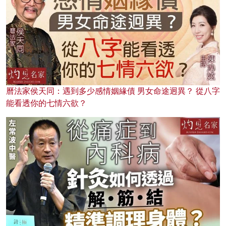
曆法家侯天同：遇到多少感情姻緣債 男女命途迥異？ 從八字
能看透你的七情六欲？