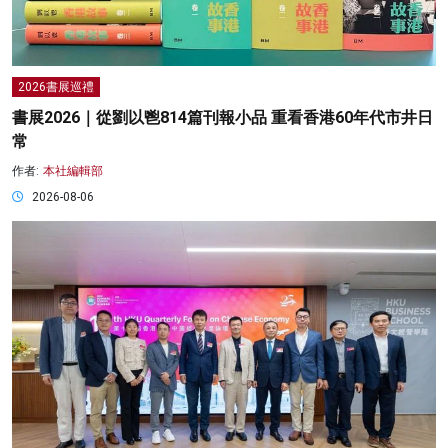
2026書展巡禮
書展2026｜從劉以鬯814篇刊報小品 重看香港60年代市井日
常
作者:
本社編輯部
2026-08-06