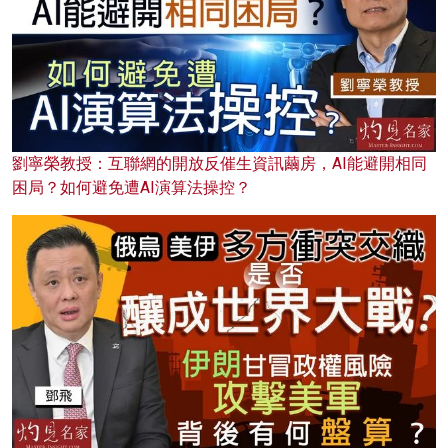
劉寧榮教授：互聯網的開放反催生資訊繭房，AI能避開相同
困局？如何避免遭AI演算法操控？