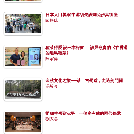
日本人口萎縮 中港須先謀劃免步其後塵
陸振球
種菜得愛 記一本好書──讀吳燕青的《在香港
的離島種菜》
陳家偉
金秋文化之旅──踏上古蜀道，走過劍門關
馮珍今
從顧生岳到沈平：一個座右銘的兩代傳承
劉家美