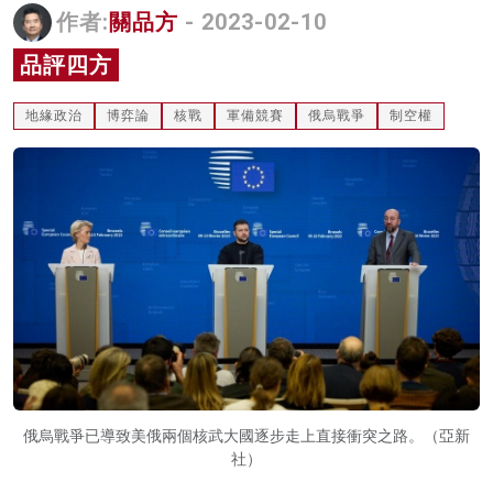
作者:
關品方
- 2023-02-10
名家榜
品評四方
灼見活動
地緣政治
博弈論
核戰
軍備競賽
俄烏戰爭
制空權
關於我們
俄烏戰爭已導致美俄兩個核武大國逐步走上直接衝突之路。（亞新
社）