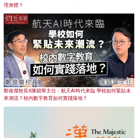
理身體？
鄭俊傑校長X陳穎華主任：航天AI時代來臨 學校如何緊貼未
來潮流？校內數字教育如何實踐落地？