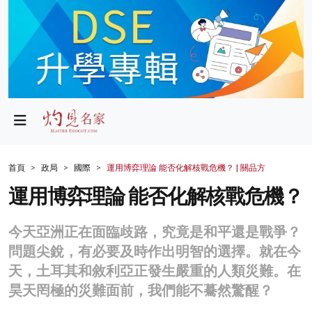
政局
教育
文化
財經
首頁
政局
國際
運用博弈理論 能否化解核戰危機？ | 關品方
生活
運用博弈理論 能否化解核戰危機？
健康
今天亞洲正在面臨歧路，究竟是和平還是戰爭？
商業
問題尖銳，有必要及時作出明智的選擇。就在今
天，土耳其和敘利亞正發生嚴重的人類災難。在
科技
昊天罔極的災難面前，我們能不驀然驚醒？
影片