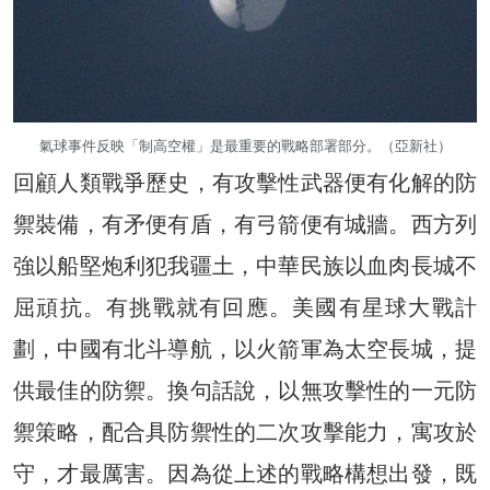
氣球事件反映「制高空權」是最重要的戰略部署部分。（亞新社）
回顧人類戰爭歷史，有攻擊性武器便有化解的防
禦裝備，有矛便有盾，有弓箭便有城牆。西方列
強以船堅炮利犯我疆土，中華民族以血肉長城不
屈頑抗。有挑戰就有回應。美國有星球大戰計
劃，中國有北斗導航，以火箭軍為太空長城，提
供最佳的防禦。換句話說，以無攻擊性的一元防
禦策略，配合具防禦性的二次攻擊能力，寓攻於
守，才最厲害。因為從上述的戰略構想出發，既