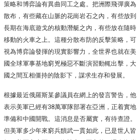
策略和博弈論有異曲同工之處。把洲際飛彈廣為
散布，有些藏在山脈的花崗岩石之內，有些放到
長期在海底遊戈的核動潛艇之內，有些放在隨時
移動的火車之上。這種分散布防的反擊策略，可
視為博弈論發揮的現實影響力，全世界也就在美
國全球軍事基地窮兇極惡不斷演習動輒出擊，大
國之間互相僵持的陰影下，謀求生存和發展。
根據最近俄羅斯某參議員在網上的發言警告，他
表示美軍已經有38萬軍隊部署在亞洲，正着實地
準備和中國開戰。這消息是否屬實，有待查證。
但美軍多少年來窮兵黷武一貫如此，已是世人皆