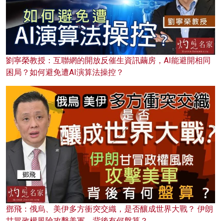
劉寧榮教授：互聯網的開放反催生資訊繭房，AI能避開相同
困局？如何避免遭AI演算法操控？
鄧飛：俄烏、美伊多方衝突交織，是否釀成世界大戰？ 伊朗
甘冒政權風險攻擊美軍，背後有何盤算？