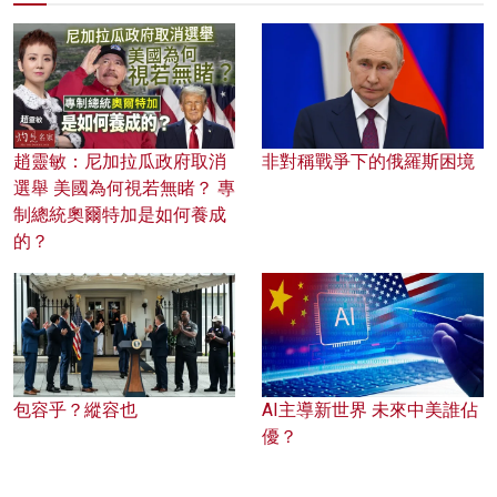
趙靈敏：尼加拉瓜政府取消
非對稱戰爭下的俄羅斯困境
選舉 美國為何視若無睹？ 專
制總統奧爾特加是如何養成
的？
包容乎？縱容也
AI主導新世界 未來中美誰佔
優？