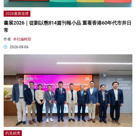
2026書展巡禮
書展2026｜從劉以鬯814篇刊報小品 重看香港60年代市井日
常
作者:
本社編輯部
2026-08-06
灼見經濟