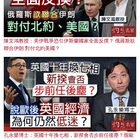
陳文鴻教授：美伊戰爭恐引伊斯蘭國家全面反撲？ 俄羅斯欲
聯合伊朗 對付北約美國？
孔永樂博士：英國十年換七相，新揆會否步前任後塵？脫歐