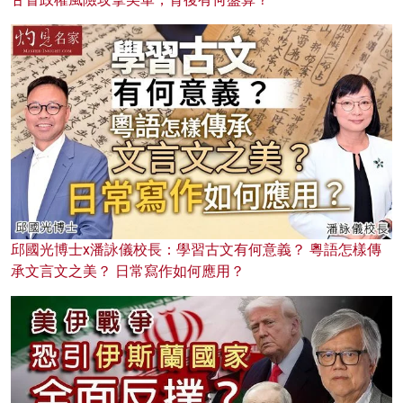
邱國光博士x潘詠儀校長：學習古文有何意義？ 粵語怎樣傳
承文言文之美？ 日常寫作如何應用？