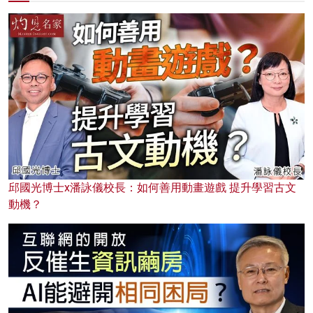
邱國光博士x潘詠儀校長：如何善用動畫遊戲 提升學習古文
動機？