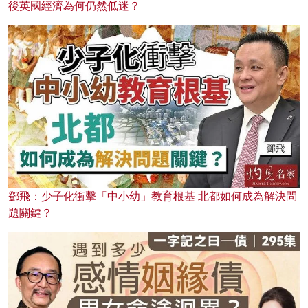
後英國經濟為何仍然低迷？
鄧飛：少子化衝擊「中小幼」教育根基 北都如何成為解決問
題關鍵？