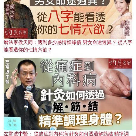
曆法家侯天同：遇到多少感情姻緣債 男女命途迥異？ 從八字
能看透你的七情六欲？
左常波中醫： 從痛症到內科病 針灸如何透過解筋結 精準調