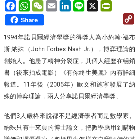
Facebook
WhatsApp
WeChat
Email
LinkedIn
Line
X
PrintFriendl
C
Share
Li
1994年諾貝爾經濟學獎的得獎人為小約翰·福布
斯·納殊（John Forbes Nash Jr.），博弈理論的
創始人。他患了精神分裂症，其個人經歷在暢銷
書（後來拍成電影）《有你終生美麗》內有詳細
報道。11年後（2005年）歐文和施寧發展了納
殊的博弈理論，兩人分享諾貝爾經濟學獎。
他們3人嚴格來說都不是經濟學者而是數學家。
納殊只有十來頁的博士論文，把數學應用到購物