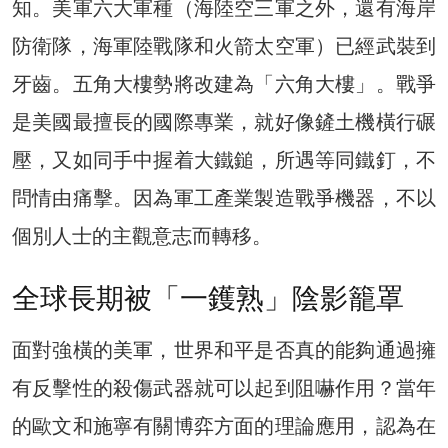
知。美軍六大軍種（海陸空三軍之外，還有海岸
防衛隊，海軍陸戰隊和火箭太空軍）已經武裝到
牙齒。五角大樓勢將改建為「六角大樓」。戰爭
是美國最擅長的國際專業，就好像鏟土機橫行碾
壓，又如同手中握着大鐵鎚，所遇等同鐵釘，不
問情由痛擊。因為軍工產業製造戰爭機器，不以
個別人士的主觀意志而轉移。
全球長期被「一鑊熟」陰影籠罩
面對強橫的美軍，世界和平是否真的能夠通過擁
有反擊性的殺傷武器就可以起到阻嚇作用？當年
的歐文和施寧有關博弈方面的理論應用，認為在