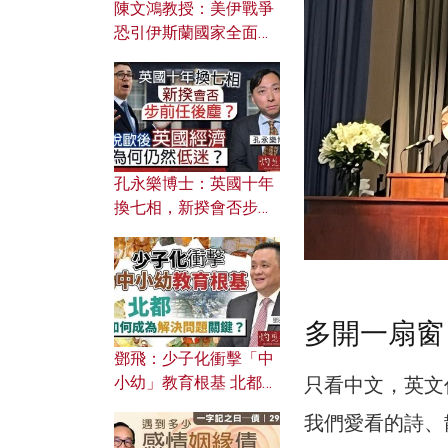
陳文鴻教授：美伊戰爭
恐引伊斯蘭國家全面反
撲？ 俄羅斯欲聯合伊朗
對付北約美國？
孔永樂博士：英國十年
換七相，新揆會否步前
任後塵？脫歐後英國經
濟為何仍然低迷？
多開一扇窗
鄧飛：少子化衝擊「中
只看中文，英文
小幼」教育根基 北都如
何成為解決問題關鍵？
我們愛看的詩、