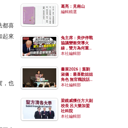
發揮穩定效用？
葛亮：見南山
編輯精選
法都喜
加起來
兔主席：美伊停戰
協議變衝突導火
線，雙方為何重啟
戰爭？伊朗一早洞
本社編輯部
悉特朗普虛張聲
勢？
書展2026｜葉劉
淑儀：最喜歡姐姐
角色 無官職說話
實，也
包袱少
本社編輯部
梁鏡威獲任方大副
校長 呂大樂加盟
社科院
本社編輯部