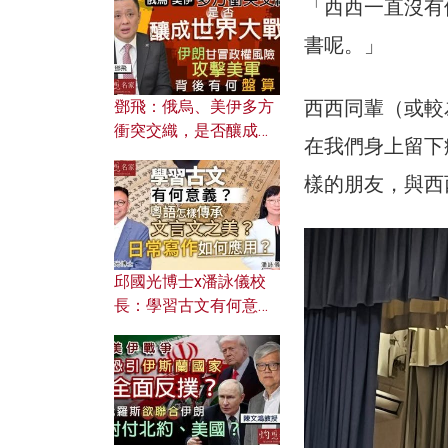
何避免遭AI演算法操
「西西一直沒有
控？
書呢。」
西西同輩（或較
鄧飛：俄烏、美伊多方
衝突交織，是否釀成世
在我們身上留下
界大戰？ 伊朗甘冒政權
風險攻擊美軍，背後有
樣的朋友，與西
何盤算？
邱國光博士x潘詠儀校
長：學習古文有何意
義？ 粵語怎樣傳承文言
文之美？ 日常寫作如何
應用？