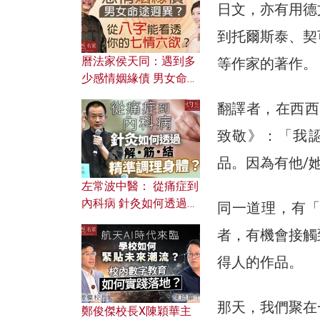
日文，亦有用德
到托爾斯泰、契
曆法家侯天同：遇到多
等作家的著作。
少感情姻緣債 男女命途
迥異？ 從八字能看透你
翻譯者，在西西
的七情六欲？
致敬》：「我
品。因為有他/
左常波中醫： 從痛症到
內科病 針灸如何透過解
同一道理，有
筋結 精準調理身體？
者，有機會接觸
得人的作品。
那天，我們聚在
鄭俊傑校長X陳穎華主