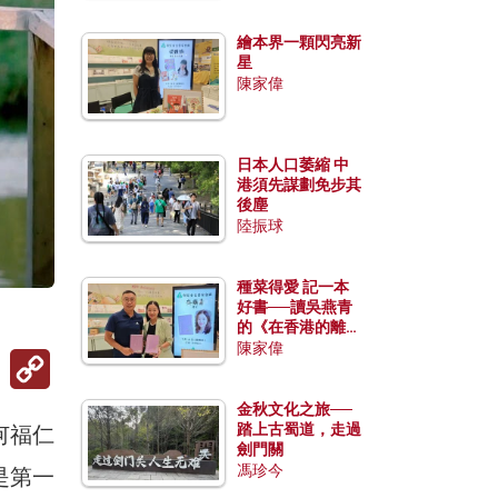
繪本界一顆閃亮新
星
陳家偉
日本人口萎縮 中
港須先謀劃免步其
後塵
陸振球
種菜得愛 記一本
好書──讀吳燕青
的《在香港的離島
種菜》
陳家偉
Copy
Link
金秋文化之旅──
踏上古蜀道，走過
何福仁
劍門關
馮珍今
是第一