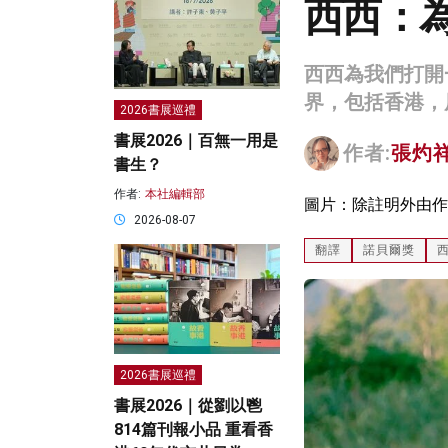
西西：
西西為我們打開
界，包括香港，
2026書展巡禮
書展2026｜百無一用是
作者:
張灼
書生？
作者:
本社編輯部
圖片：除註明外由作
2026-08-07
翻譯
諾貝爾獎
2026書展巡禮
書展2026｜從劉以鬯
814篇刊報小品 重看香