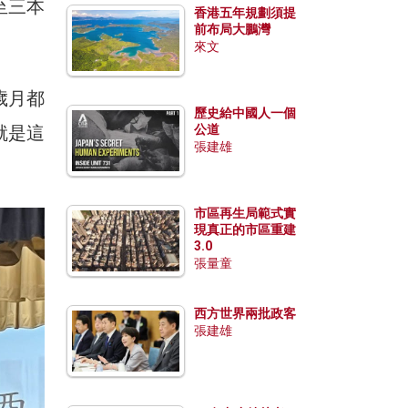
至三本
香港五年規劃須提
前布局大鵬灣
來文
歲月都
歷史給中國人一個
就是這
公道
張建雄
市區再生局範式實
現真正的市區重建
3.0
張量童
西方世界兩批政客
張建雄