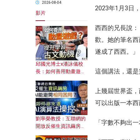
2026-08-04
2023年1月3
影片
西西的兄長說：
歡。她的筆名西
遂成了西西。」
邱國光博士x潘詠儀校
這個講法，還是
長：如何善用動畫遊戲
提升學習古文動機？
上幾屆世界盃，
可以出版一本西
劉寧榮教授：互聯網的
「字數不夠出一
開放反催生資訊繭房，
AI能避開相同困局？如