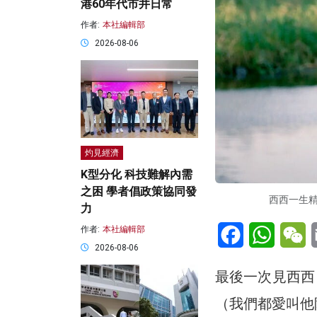
港60年代市井日常
作者:
本社編輯部
2026-08-06
灼見經濟
K型分化 科技難解內需
之困 學者倡政策協同發
西西一生
力
Facebook
WhatsA
W
作者:
本社編輯部
2026-08-06
最後一次見西西
（我們都愛叫他