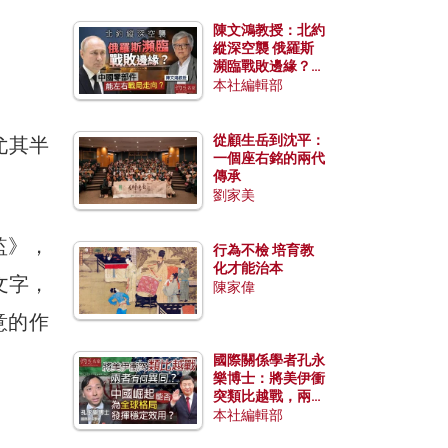
陳文鴻教授：北約
縱深空襲 俄羅斯
瀕臨戰敗邊緣？中
國零部件能左右戰
本社編輯部
局走向？
從顧生岳到沈平：
尤其半
一個座右銘的兩代
傳承
劉家美
監》，
行為不檢 培育教
化才能治本
文字，
陳家偉
意的作
國際關係學者孔永
樂博士：將美伊衝
突類比越戰，兩者
有何異同？中國崛
本社編輯部
起能否為全球格局