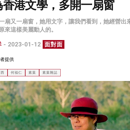
為香港文學，多開一扇窗
一扇又一扇窗，她用文字，讓我們看到，她經營出
原來這樣美麗動人的。
祥
- 2023-01-12
面對面
者提供
西西
何福仁
素葉
素葉雜誌