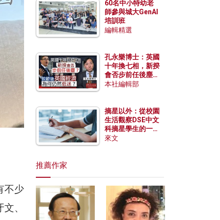
60名中小特幼老
師參與城大GenAI
培訓班
編輯精選
孔永樂博士：英國
十年換七相，新揆
會否步前任後塵？
脫歐後英國經濟為
本社編輯部
何仍然低迷？
摘星以外：從校園
生活觀察DSE中文
科摘星學生的一點
特質
來文
推薦作家
有不少
牙文、