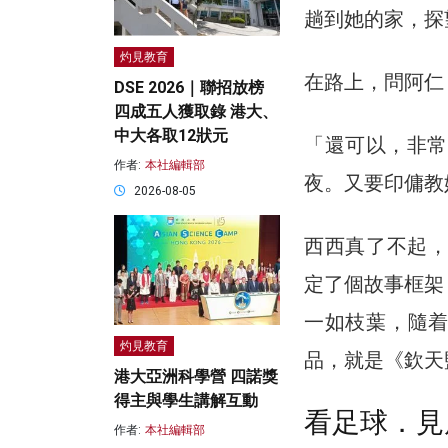
趟到她的家，探
灼見教育
在路上，問阿仁
DSE 2026｜聯招放榜
四成五人獲取錄 港大、
中大各取12狀元
「還可以，非常
作者:
本社編輯部
夜。又要印傭教
2026-08-05
西西真了不起，
定了個故事框架
一如枝葉，隨
灼見教育
品，就是《欽天
港大亞洲科學營 四諾獎
得主與學生講解互動
看足球．見
作者:
本社編輯部