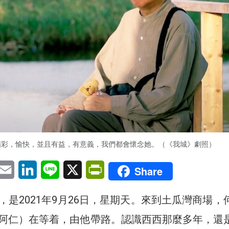
精彩，愉快，並且有益，有意義，我們都會懷念她。（《我城》劇照）
pp
eChat
Email
LinkedIn
Line
X
PrintFriendly
Share
，是2021年9月26日，星期天。來到土瓜灣商場，
阿仁）在等着，由他帶路。認識西西那麼多年，還