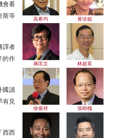
機會看
奎斯等
高希均
黃珍妮
傳譯者
好的作
蔣匡文
林超英
外國讀
早有見
徐俊祥
張樹槐
「西西