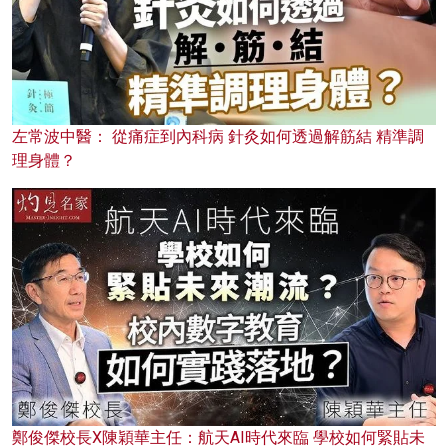
左常波中醫： 從痛症到內科病 針灸如何透過解筋結 精準調
理身體？
鄭俊傑校長X陳穎華主任：航天AI時代來臨 學校如何緊貼未