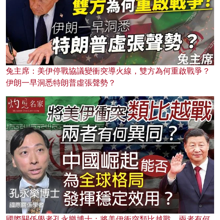
兔主席：美伊停戰協議變衝突導火線，雙方為何重啟戰爭？
伊朗一早洞悉特朗普虛張聲勢？
國際關係學者孔永樂博士：將美伊衝突類比越戰，兩者有何