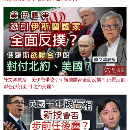
陳文鴻教授：美伊戰爭恐引伊斯蘭國家全面反撲？ 俄羅斯欲
聯合伊朗 對付北約美國？