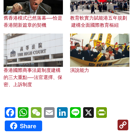
舊香港模式已然落幕──恰是
教育軟實力賦能港五年規劃
香港開新篇章的契機
建構全面國際教育樞紐
香港國際商事法庭制度建構
演說能力
的三大重點──法官選擇、保
密、上訴制度
Facebook
WhatsApp
WeChat
Email
LinkedIn
Line
X
PrintFriendl
C
Share
Li