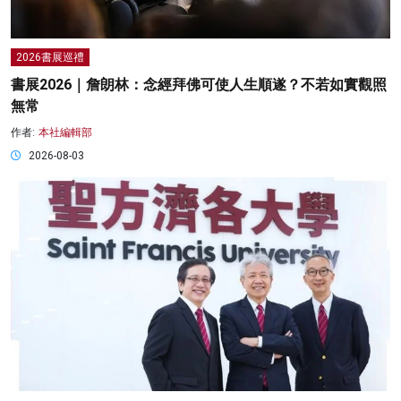
2026書展巡禮
書展2026｜詹朗林：念經拜佛可使人生順遂？不若如實觀照
無常
作者:
本社編輯部
2026-08-03