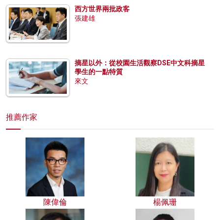
西方世界兩批政客
張建雄
摘星以外：從校園生活觀察DSE中文科摘星
學生的一點特質
來文
推薦作家
陳偉倫
楊佩珊