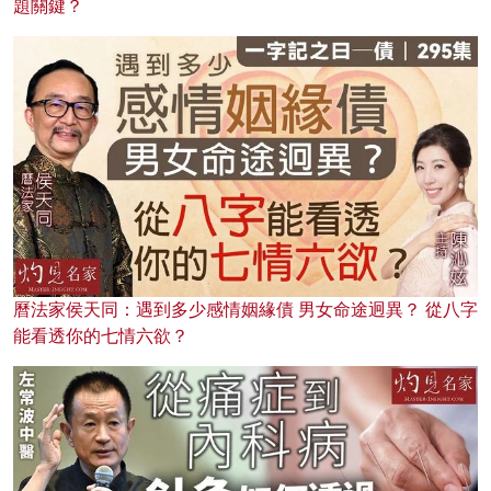
題關鍵？
曆法家侯天同：遇到多少感情姻緣債 男女命途迥異？ 從八字
能看透你的七情六欲？