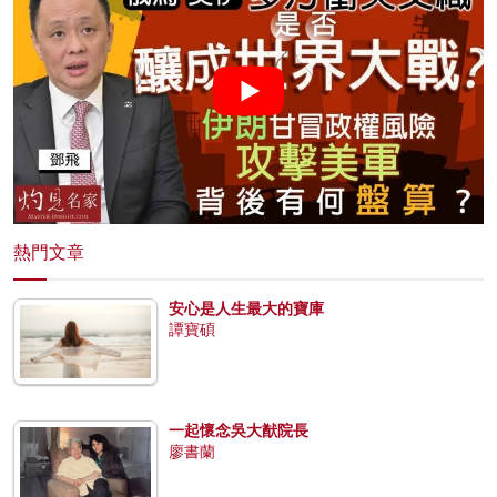
熱門文章
安心是人生最大的寶庫
譚寶碩
一起懷念吳大猷院長
廖書蘭