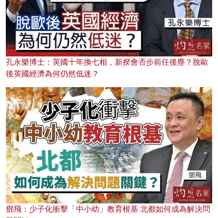
孔永樂博士：英國十年換七相，新揆會否步前任後塵？脫歐
後英國經濟為何仍然低迷？
鄧飛：少子化衝擊「中小幼」教育根基 北都如何成為解決問