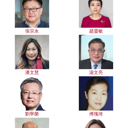
張宗永
趙靈敏
潘文慧
湯文亮
劉寧榮
傅瑰琦