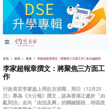
政局
教育
文化
財經
首頁
政局
香港
李家超報章撰文：將聚焦三方面工作 | 本社編輯部
生活
李家超報章撰文：將聚焦三方面工
作
健康
商業
行政長官李家超上周赴京述職，周日（12月25
日）專為《大公報》撰文，認為香港正處於「由
科技
亂到治」走向「由治及興」的關鍵階段，特區政
影片