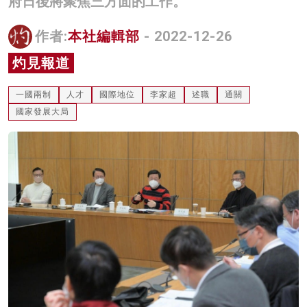
府日後將聚焦三方面的工作。
名家榜
作者:
本社編輯部
- 2022-12-26
灼見活動
灼見報道
關於我們
一國兩制
人才
國際地位
李家超
述職
通關
國家發展大局