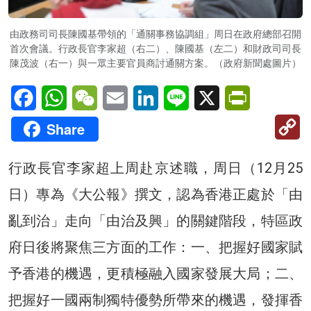
由政務司司長陳國基帶領的「通關事務協調組」周日在政府總部召開
首次會議。行政長官李家超（右二）、陳國基（左二）和財政司司長
陳茂波（右一）與一眾主要官員商討通關方案。（政府新聞處圖片）
Facebook
WhatsApp
WeChat
Email
LinkedIn
Line
X
PrintFriendl
C
Share
Li
行政長官李家超上周赴京述職，周日（12月25
日）專為《大公報》撰文，認為香港正處於「由
亂到治」走向「由治及興」的關鍵階段，特區政
府日後將聚焦三方面的工作：一、把握好國家賦
予香港的機遇，更積極融入國家發展大局；二、
把握好一國兩制獨特優勢所帶來的機遇，發揮香