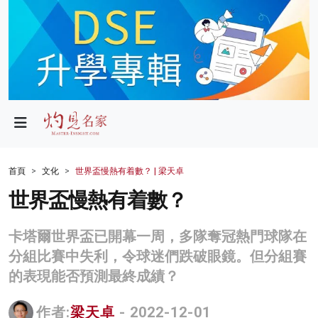
政局
教育
文化
財經
首頁
文化
世界盃慢熱有着數？ | 梁天卓
生活
世界盃慢熱有着數？
健康
卡塔爾世界盃已開幕一周，多隊奪冠熱門球隊在
商業
分組比賽中失利，令球迷們跌破眼鏡。但分組賽
的表現能否預測最終成績？
科技
影片
作者:
梁天卓
- 2022-12-01