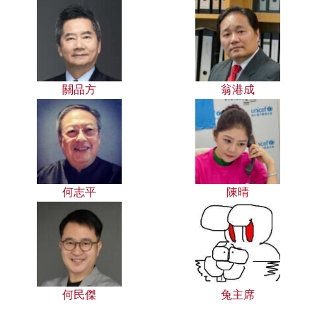
關品方
翁港成
何志平
陳晴
何民傑
兔主席