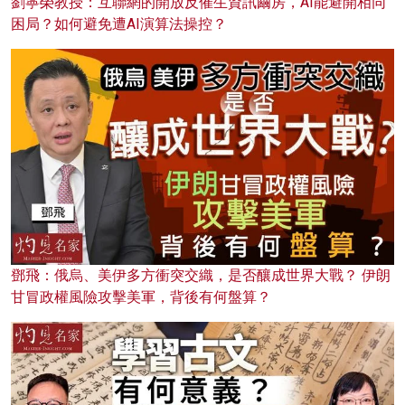
劉寧榮教授：互聯網的開放反催生資訊繭房，AI能避開相同
困局？如何避免遭AI演算法操控？
鄧飛：俄烏、美伊多方衝突交織，是否釀成世界大戰？ 伊朗
甘冒政權風險攻擊美軍，背後有何盤算？