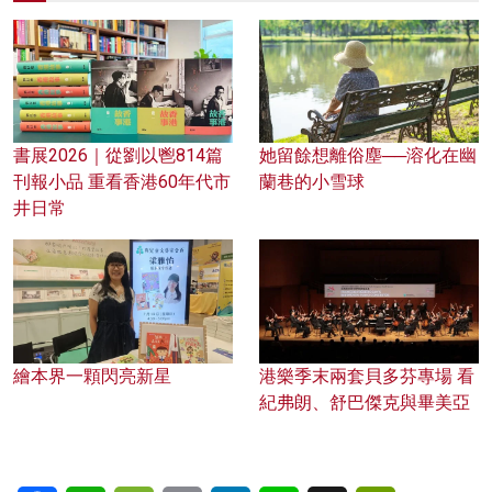
書展2026｜從劉以鬯814篇
她留餘想離俗塵──溶化在幽
刊報小品 重看香港60年代市
蘭巷的小雪球
井日常
繪本界一顆閃亮新星
港樂季末兩套貝多芬專場 看
紀弗朗、舒巴傑克與畢美亞