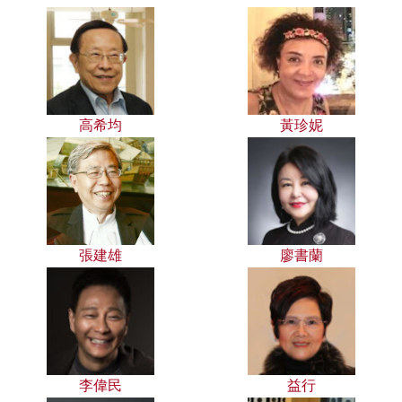
高希均
黃珍妮
張建雄
廖書蘭
李偉民
益行