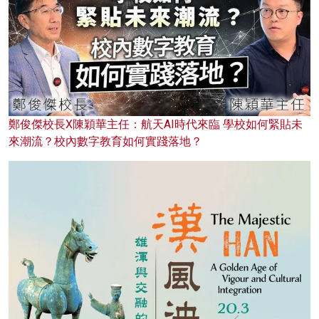
鄭俊傑校長X陳穎華主任：航天AI時代來臨 學校如何緊貼未
來潮流？校內數字教育如何實踐落地？