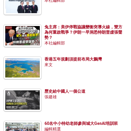
本社編輯部
兔主席：美伊停戰協議變衝突導火線，雙方
為何重啟戰爭？伊朗一早洞悉特朗普虛張聲
勢？
本社編輯部
香港五年規劃須提前布局大鵬灣
來文
歷史給中國人一個公道
張建雄
60名中小特幼老師參與城大GenAI培訓班
編輯精選