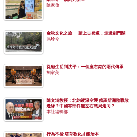
陳家偉
金秋文化之旅──踏上古蜀道，走過劍門關
馮珍今
從顧生岳到沈平：一個座右銘的兩代傳承
劉家美
陳文鴻教授：北約縱深空襲 俄羅斯瀕臨戰敗
邊緣？中國零部件能左右戰局走向？
本社編輯部
行為不檢 培育教化才能治本