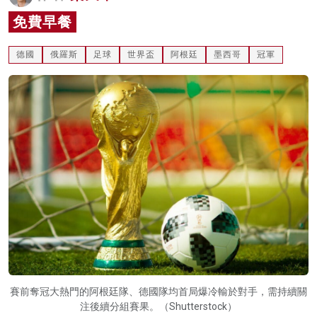
名家榜
免費早餐
灼見活動
德國
俄羅斯
足球
世界盃
阿根廷
墨西哥
冠軍
關於我們
賽前奪冠大熱門的阿根廷隊、德國隊均首局爆冷輸於對手，需持續關
注後續分組賽果。（Shutterstock）