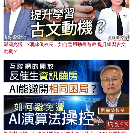
邱國光博士x潘詠儀校長：如何善用動畫遊戲 提升學習古文
動機？