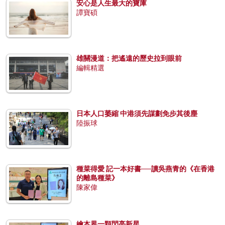
安心是人生最大的寶庫
譚寶碩
雄關漫道：把遙遠的歷史拉到眼前
編輯精選
日本人口萎縮 中港須先謀劃免步其後塵
陸振球
種菜得愛 記一本好書──讀吳燕青的《在香港
的離島種菜》
陳家偉
繪本界一顆閃亮新星