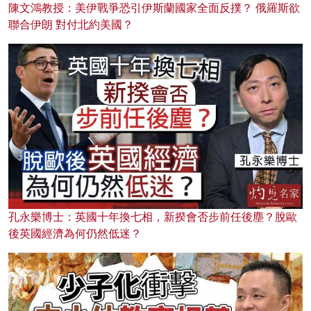
陳文鴻教授：美伊戰爭恐引伊斯蘭國家全面反撲？ 俄羅斯欲
聯合伊朗 對付北約美國？
孔永樂博士：英國十年換七相，新揆會否步前任後塵？脫歐
後英國經濟為何仍然低迷？