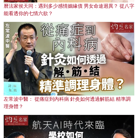
曆法家侯天同：遇到多少感情姻緣債 男女命途迥異？ 從八字
能看透你的七情六欲？
左常波中醫： 從痛症到內科病 針灸如何透過解筋結 精準調
理身體？