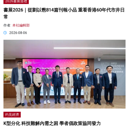
2026書展巡禮
書展2026｜從劉以鬯814篇刊報小品 重看香港60年代市井日
常
作者:
本社編輯部
2026-08-06
灼見經濟
K型分化 科技難解內需之困 學者倡政策協同發力