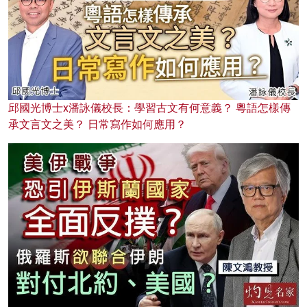
邱國光博士x潘詠儀校長：學習古文有何意義？ 粵語怎樣傳
承文言文之美？ 日常寫作如何應用？