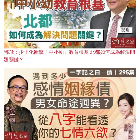
鄧飛：少子化衝擊「中小幼」教育根基 北都如何成為解決問
題關鍵？