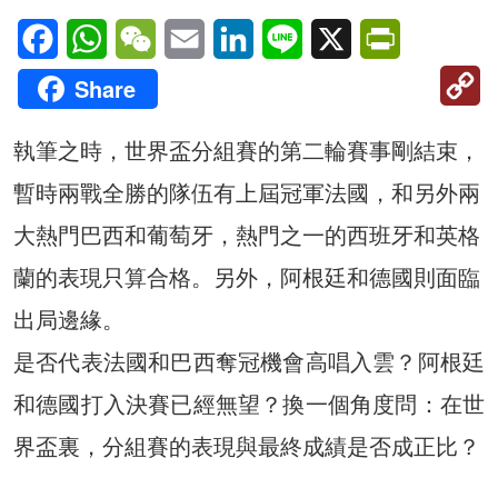
Facebook
WhatsApp
WeChat
Email
LinkedIn
Line
X
PrintFriendl
C
Share
Li
執筆之時，世界盃分組賽的第二輪賽事剛結束，
暫時兩戰全勝的隊伍有上屆冠軍法國，和另外兩
大熱門巴西和葡萄牙，熱門之一的西班牙和英格
蘭的表現只算合格。另外，阿根廷和德國則面臨
出局邊緣。
是否代表法國和巴西奪冠機會高唱入雲？阿根廷
和德國打入決賽已經無望？換一個角度問：在世
界盃裏，分組賽的表現與最終成績是否成正比？