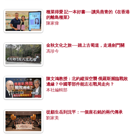
種菜得愛 記一本好書──讀吳燕青的《在香港
的離島種菜》
陳家偉
金秋文化之旅──踏上古蜀道，走過劍門關
馮珍今
陳文鴻教授：北約縱深空襲 俄羅斯瀕臨戰敗
邊緣？中國零部件能左右戰局走向？
本社編輯部
從顧生岳到沈平：一個座右銘的兩代傳承
劉家美