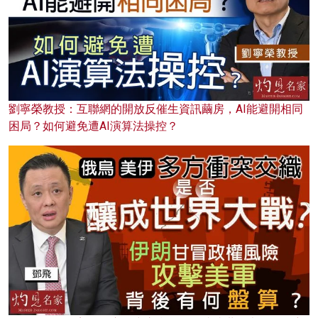
劉寧榮教授：互聯網的開放反催生資訊繭房，AI能避開相同
困局？如何避免遭AI演算法操控？