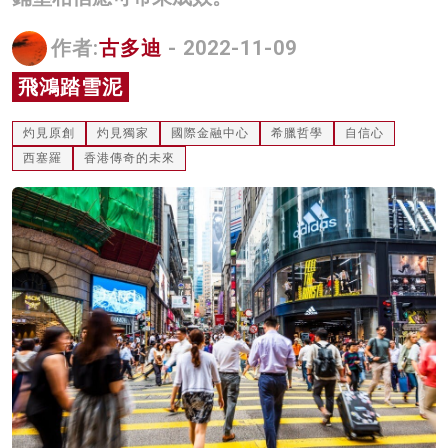
名家榜
作者:
古多迪
- 2022-11-09
灼見活動
飛鴻踏雪泥
關於我們
灼見原創
灼見獨家
國際金融中心
希臘哲學
自信心
西塞羅
香港傳奇的未來