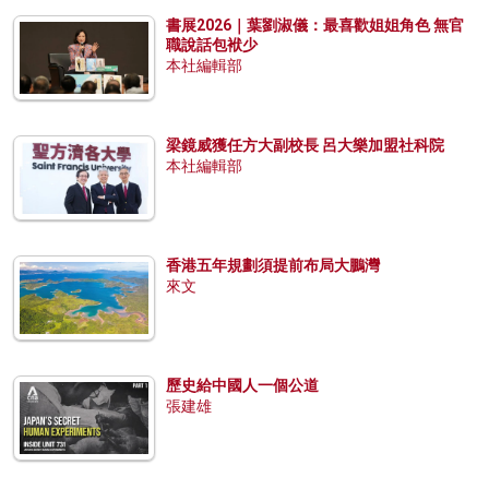
書展2026｜葉劉淑儀：最喜歡姐姐角色 無官
職說話包袱少
本社編輯部
梁鏡威獲任方大副校長 呂大樂加盟社科院
本社編輯部
香港五年規劃須提前布局大鵬灣
來文
歷史給中國人一個公道
張建雄