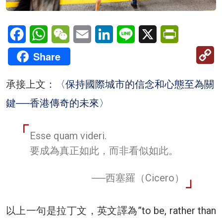
Facebook
WhatsApp
WeChat
Email
LinkedIn
Line
X
PrintFriendl
C
Share
Li
承接上文：
〈保持國際城市的信念和心態至為關
鍵──香港傳奇的未來〉
Esse quam videri.
要成為真正如此，而非看似如此。
──西塞羅（Cicero）
以上一句是拉丁文，英文譯為”to be, rather than