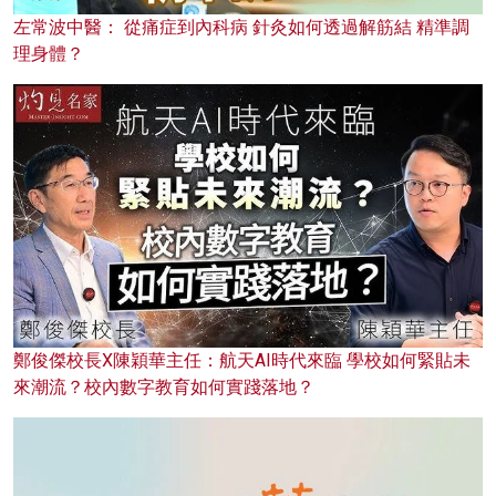
左常波中醫： 從痛症到內科病 針灸如何透過解筋結 精準調
理身體？
鄭俊傑校長X陳穎華主任：航天AI時代來臨 學校如何緊貼未
來潮流？校內數字教育如何實踐落地？