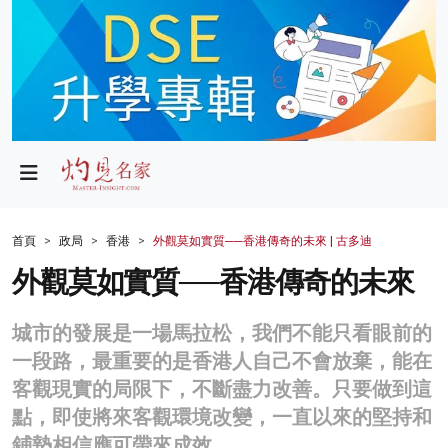
政局
教育
文化
財經
首頁
政局
香港
外觀莫如實質──香港傳奇的未來 | 古多迪
生活
外觀莫如實質──香港傳奇的未來
健康
城市的發展是一場馬拉松，我們不能只看眼前的
商業
一段路，最重要的是香港人自己不會放棄，能在
客觀現實的局限下，不斷盡力改善。只要做到這
科技
點，即使將來客觀環境改變，一直以來的堅持和
影片
鋪墊相信應可帶來成效。