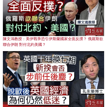
陳文鴻教授：美伊戰爭恐引伊斯蘭國家全面反撲？ 俄羅斯欲
聯合伊朗 對付北約美國？