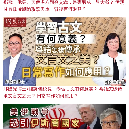
鄧飛：俄烏、美伊多方衝突交織，是否釀成世界大戰？ 伊朗
甘冒政權風險攻擊美軍，背後有何盤算？
邱國光博士x潘詠儀校長：學習古文有何意義？ 粵語怎樣傳
承文言文之美？ 日常寫作如何應用？