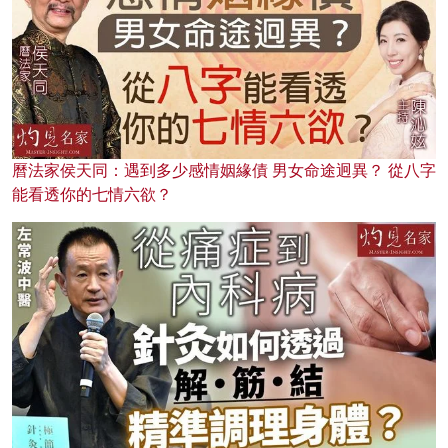
曆法家侯天同：遇到多少感情姻緣債 男女命途迥異？ 從八字
能看透你的七情六欲？