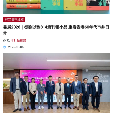
2026書展巡禮
書展2026｜從劉以鬯814篇刊報小品 重看香港60年代市井日
常
作者:
本社編輯部
2026-08-06