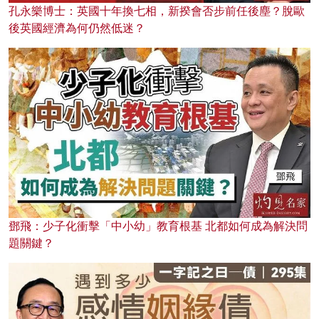
孔永樂博士：英國十年換七相，新揆會否步前任後塵？脫歐
後英國經濟為何仍然低迷？
鄧飛：少子化衝擊「中小幼」教育根基 北都如何成為解決問
題關鍵？