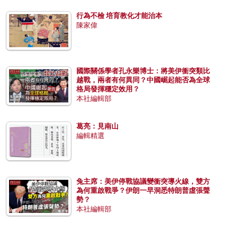
行為不檢 培育教化才能治本
陳家偉
國際關係學者孔永樂博士：將美伊衝突類比
越戰，兩者有何異同？中國崛起能否為全球
格局發揮穩定效用？
本社編輯部
葛亮：見南山
編輯精選
兔主席：美伊停戰協議變衝突導火線，雙方
為何重啟戰爭？伊朗一早洞悉特朗普虛張聲
勢？
本社編輯部