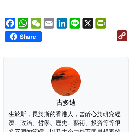
Facebook
WhatsApp
WeChat
Email
LinkedIn
Line
X
PrintFriendl
C
Share
Li
古多迪
生於斯，長於斯的香港人，曾醉心於研究經
濟、政治、哲學、歷史、藝術、投資等等很
多不同的範疇，以及古今中外不同思想家的