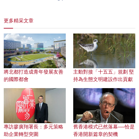
更多精采文章
將北都打造成青年發展友善
主動對接「十五五」規劃 堅
的國際都會
持為生態文明建設作出貢獻
專訪廖廣翔署長：多元策略
舊香港模式已然落幕──恰是
助企業轉型突圍
香港開新篇章的契機