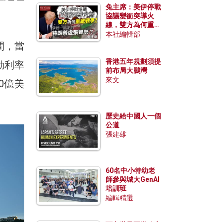
兔主席：美伊停戰
協議變衝突導火
線，雙方為何重啟
戰爭？伊朗一早洞
本社編輯部
悉特朗普虛張聲
間，當
勢？
香港五年規劃須提
動利率
前布局大鵬灣
來文
0億美
歷史給中國人一個
公道
張建雄
60名中小特幼老
師參與城大GenAI
培訓班
編輯精選