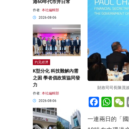
港60年代市井日常
作者:
本社編輯部
2026-08-06
灼見經濟
K型分化 科技難解內需
之困 學者倡政策協同發
力
財政司司長陳茂
作者:
本社編輯部
Facebook
WhatsA
W
2026-08-06
一連兩日的「國