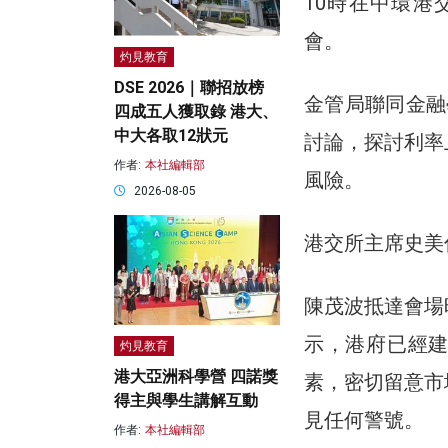
10時在中環
會。
灼見教育
DSE 2026｜聯招放榜
金管局聯同金融
四成五人獲取錄 港大、
中大各取12狀元
討論，探討利率
作者:
本社編輯部
風險。
2026-08-05
港交所主席史美
陳茂波抵達會場
示，港府已經
灼見教育
港大亞洲科學營 四諾獎
素，密切留意市
得主與學生講解互動
見任何警號。
作者:
本社編輯部