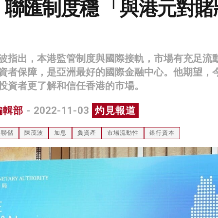
：聯匯制度穩 「與港元對賭
」
波指出，本港監管制度與國際接軌，市場有充足流
資者保障，是亞洲最好的國際金融中心。他期望，
投資者更了解和信任香港的市場。
編輯部
- 2022-11-03
灼見報道
美聯儲
陳茂波
加息
負資產
市場流動性
銀行資本