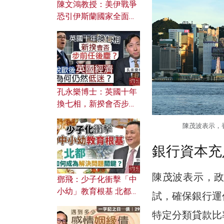
陳文鴻教授：美伊戰爭
恐引伊斯蘭國家全面反
撲？ 俄羅斯欲聯合伊朗
對付北約美國？
孔永樂博士：英國十年
換七相，新揆會否步前
任後塵？脫歐後英國經
陳茂波表示，
濟為何仍然低迷？
銀行資本充
陳茂波表示，
鄧飛：少子化衝擊「中
小幼」教育根基 北都如
試，確保銀行運
何成為解決問題關鍵？
特定分類貸款比