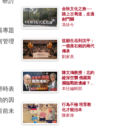
」研討
金秋文化之旅──
踏上古蜀道，走過
劍門關
馮珍今
場專題
何管理
從顧生岳到沈平：
一個座右銘的兩代
傳承
劉家美
陳文鴻教授：北約
縱深空襲 俄羅斯
瀕臨戰敗邊緣？中
辭時表
國零部件能左右戰
本社編輯部
局走向？
動的因
行為不檢 培育教
目前未
化才能治本
陳家偉