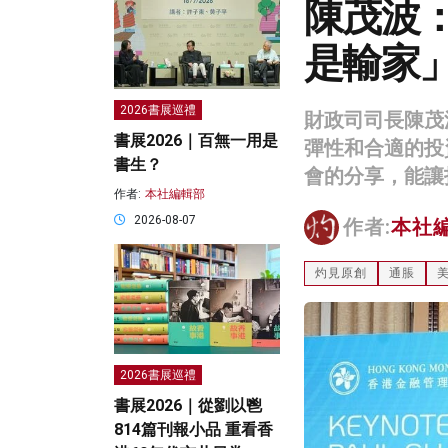
陳茂波
是輸家
2026書展巡禮
財政司司長陳茂
書展2026｜百無一用是
彈性和合適的投
書生？
會的分享，能讓
作者:
本社編輯部
2026-08-07
作者:
本社
灼見原創
通脹
2026書展巡禮
書展2026｜從劉以鬯
814篇刊報小品 重看香