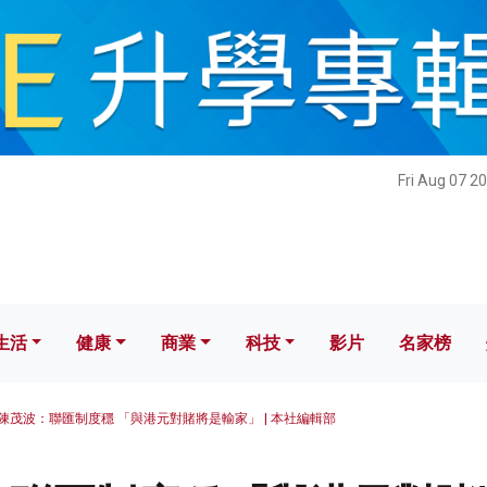
健康
商業
科技
影片
名家榜
Fri Aug 07 2
生活
健康
商業
科技
影片
名家榜
陳茂波：聯匯制度穩 「與港元對賭將是輸家」 | 本社編輯部