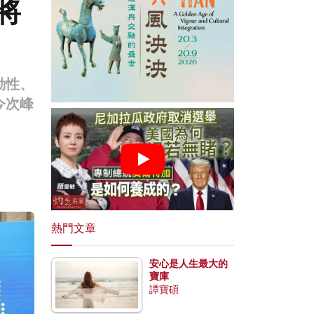
將
動性、
今次峰
熱門文章
安心是人生最大的
寶庫
譚寶碩