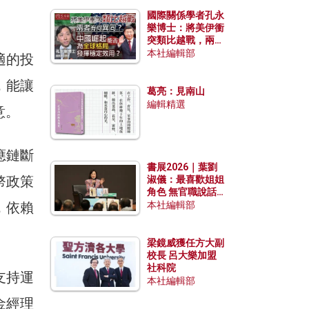
國際關係學者孔永
樂博士：將美伊衝
突類比越戰，兩者
有何異同？中國崛
本社編輯部
適的投
起能否為全球格局
發揮穩定效用？
，能讓
葛亮：見南山
編輯精選
意。
應鏈斷
書展2026｜葉劉
幣政策
淑儀：最喜歡姐姐
角色 無官職說話
包袱少
，依賴
本社編輯部
梁鏡威獲任方大副
校長 呂大樂加盟
社科院
支持運
本社編輯部
金經理