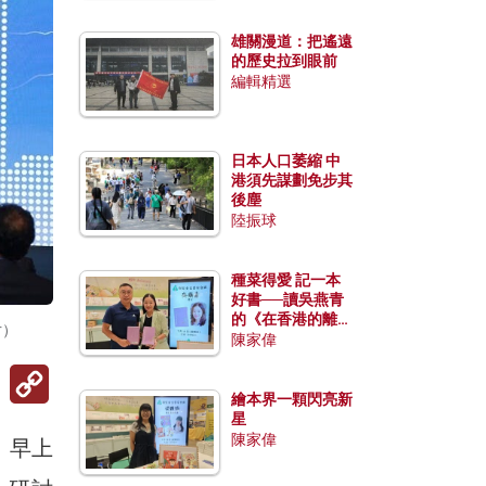
雄關漫道：把遙遠
的歷史拉到眼前
編輯精選
日本人口萎縮 中
港須先謀劃免步其
後塵
陸振球
種菜得愛 記一本
好書──讀吳燕青
的《在香港的離島
片）
種菜》
陳家偉
Copy
Link
繪本界一顆閃亮新
星
陳家偉
，早上