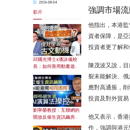
2026-08-04
強調市場流
影片
他指出，本港監
資者保障，是亞
投資者更了解和
邱國光博士x潘詠儀校
陳茂波又說，目
長：如何善用動畫遊戲
提升學習古文動機？
裂未能解決、俄
應對高通脹，削
投資及對外貿易
劉寧榮教授：互聯網的
他又表示，香港
開放反催生資訊繭房，
AI能避開相同困局？如
作，強調與港元