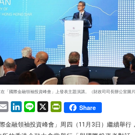
波在「國際金融領袖投資峰會」上發表主題演講。（財政司司長辦公室圖
pp
eChat
Email
LinkedIn
Line
X
PrintFriendly
Share
際金融領袖投資峰會」周四（11月3日）繼續舉行