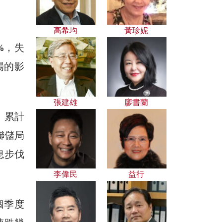
高希均
黃珍妮
%，失
場的影
張建雄
廖書蘭
，累計
聯儲局
息步伐
李偉民
益行
個季度