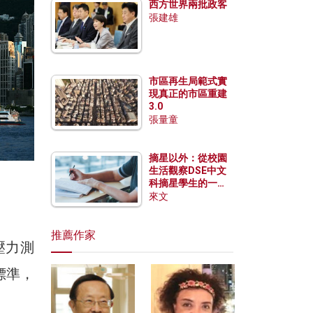
西方世界兩批政客
張建雄
市區再生局範式實
現真正的市區重建
3.0
張量童
摘星以外：從校園
生活觀察DSE中文
科摘星學生的一點
特質
來文
推薦作家
壓力測
標準，