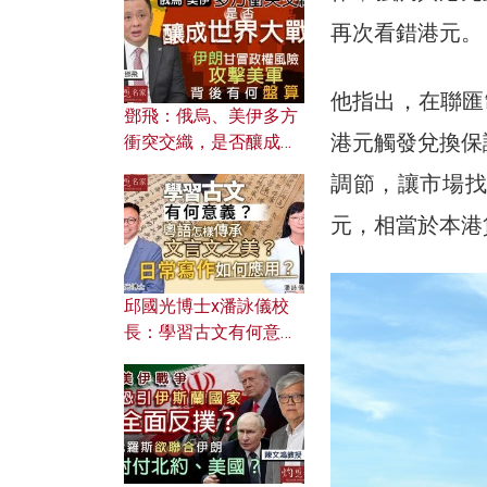
何避免遭AI演算法操
再次看錯港元。
控？
他指出，在聯匯制
鄧飛：俄烏、美伊多方
港元觸發兌換保
衝突交織，是否釀成世
界大戰？ 伊朗甘冒政權
調節，讓市場找
風險攻擊美軍，背後有
何盤算？
元，相當於本港貨
邱國光博士x潘詠儀校
長：學習古文有何意
義？ 粵語怎樣傳承文言
文之美？ 日常寫作如何
應用？