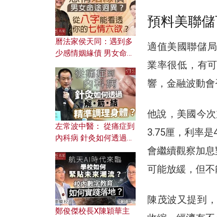
預料美聯儲
曆法家侯天同：遇到多
適值美國聯儲局
少感情姻緣債 男女命途
業率很低，有
迥異？ 從八字能看透你
的七情六欲？
響，金融波動會
他說，美國今次
左常波中醫： 從痛症到
3.75厘，利
內科病 針灸如何透過解
筋結 精準調理身體？
會繼續觀察加息
可能放緩，但不
陳茂波又提到，
鄭俊傑校長X陳穎華主