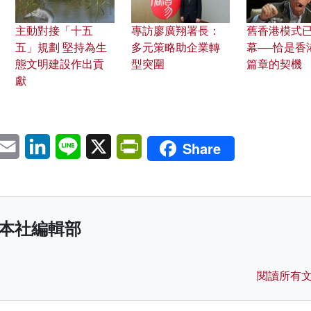
主動對接「十五
專訪廖廣翔署長：
舊香港模式
五」規劃 堅持為生
多元策略助企業轉
幕──恰是香
態文明建設作出貢
型突圍
篇章的契機
獻
pp
eChat
Email
LinkedIn
Line
X
PrintFriendly
Share
本社編輯部
閱讀所有