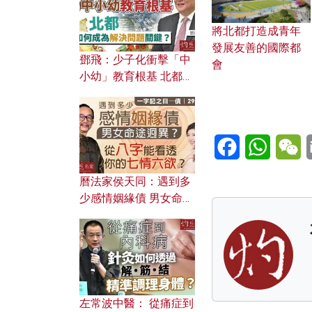
將北都打造成青年
發展友善的國際都
鄧飛：少子化衝擊「中
會
小幼」教育根基 北都如
何成為解決問題關鍵？
Facebook
WhatsA
W
曆法家侯天同：遇到多
少感情姻緣債 男女命途
迥異？ 從八字能看透你
的七情六欲？
左常波中醫： 從痛症到