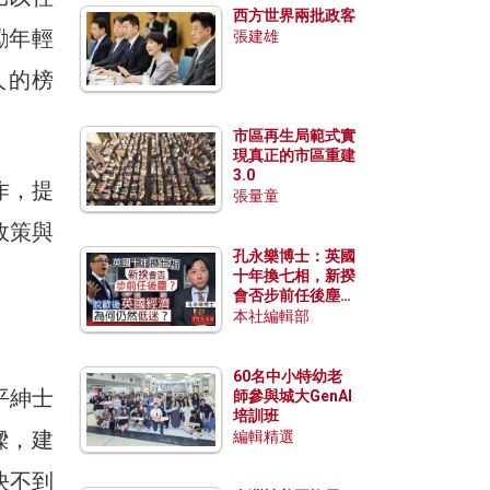
西方世界兩批政客
勵年輕
張建雄
人的榜
市區再生局範式實
現真正的市區重建
3.0
作，提
張量童
政策與
孔永樂博士：英國
十年換七相，新揆
會否步前任後塵？
脫歐後英國經濟為
本社編輯部
何仍然低迷？
60名中小特幼老
平紳士
師參與城大GenAI
培訓班
樑，建
編輯精選
決不到