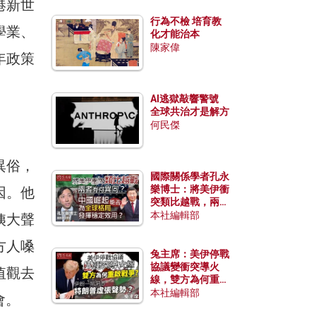
港新世
行為不檢 培育教
學業、
化才能治本
陳家偉
年政策
AI逃獄敲響警號
全球共治才是解方
何民傑
異俗，
國際關係學者孔永
樂博士：將美伊衝
因。他
突類比越戰，兩者
有何異同？中國崛
本社編輯部
姨大聲
起能否為全球格局
發揮穩定效用？
方人嗓
兔主席：美伊停戰
協議變衝突導火
值觀去
線，雙方為何重啟
戰爭？伊朗一早洞
本社編輯部
會。
悉特朗普虛張聲