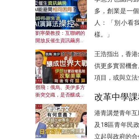
多，創業是一
人：「別小看
劉寧榮教授：互聯網的
樣。」
開放反催生資訊繭房，
AI能避開相同困局？如
王浩指出，香港
何避免遭AI演算法操
控？
供更多實習機會
項目，或與立法
鄧飛：俄烏、美伊多方
衝突交織，是否釀成世
改革中學課
界大戰？ 伊朗甘冒政權
風險攻擊美軍，背後有
港青講楚青年互
何盤算？
及18區青年民
立起與政府的合