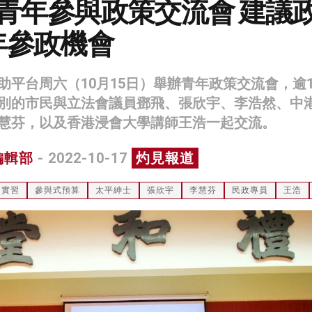
位青年參與政策交流會 建議
年參政機會
助平台周六（10月15日）舉辦青年政策交流會，逾1
別的市民與立法會議員鄧飛、張欣宇、李浩然、中
慧芬，以及香港浸會大學講師王浩一起交流。
編輯部
- 2022-10-17
灼見報道
實習
參與式預算
太平紳士
張欣宇
李慧芬
民政專員
王浩