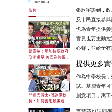
2026-08-04
張欣宇談到，政
影片
及市民直接參與
也為青年提供參
官員也要主動拉
心聲，並給予有
趙靈敏：尼加拉瓜政府
取消選舉 美國為何視若
提供更多實
無睹？ 專制總統奧爾特
加是如何養成的？
作為中學校長，
試。基層青年可
邱國光博士x潘詠儀校
創意項目，寓工
長：如何善用動畫遊戲
提升學習古文動機？
李慧芬也認同