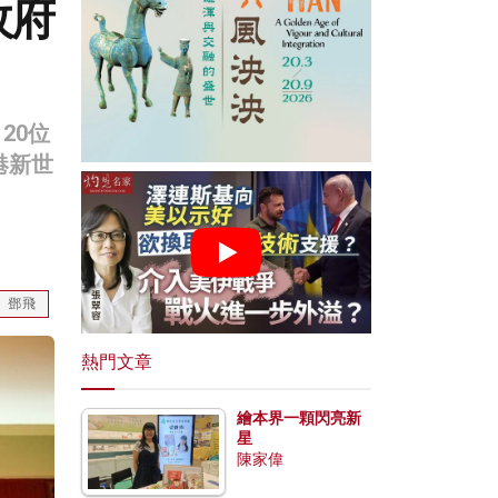
政府
20位
港新世
鄧飛
熱門文章
繪本界一顆閃亮新
星
陳家偉