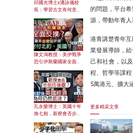
邱國光博士x潘詠儀校
的問題，平台希
長：學習古文有何意
義？ 粵語怎樣傳承文言
源，帶動年青人
文之美？ 日常寫作如何
應用？
港青講楚青年互
業發展導師，給
陳文鴻教授：美伊戰爭
己和社會，以
恐引伊斯蘭國家全面反
撲？ 俄羅斯欲聯合伊朗
程、哲學等課程
對付北約美國？
5萬港元、擴大
孔永樂博士：英國十年
更多精采文章
換七相，新揆會否步前
任後塵？脫歐後英國經
濟為何仍然低迷？