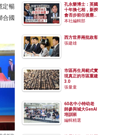
孔永樂博士：英國
穩定暢
十年換七相，新揆
會否步前任後塵？
聯合國
脫歐後英國經濟為
本社編輯部
何仍然低迷？
西方世界兩批政客
張建雄
市區再生局範式實
現真正的市區重建
3.0
張量童
60名中小特幼老
師參與城大GenAI
培訓班
編輯精選