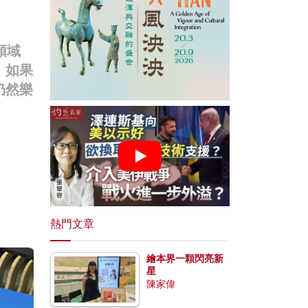
領域
。如果
仍然樂
熱門文章
繪本界一顆閃亮新
星
陳家偉