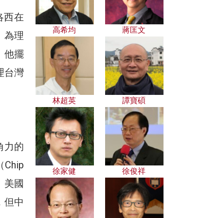
洛西在
高希均
蔣匡文
」為理
，他擺
理台灣
林超英
譚寶碩
角力的
hip
徐家健
徐俊祥
，美國
，但中