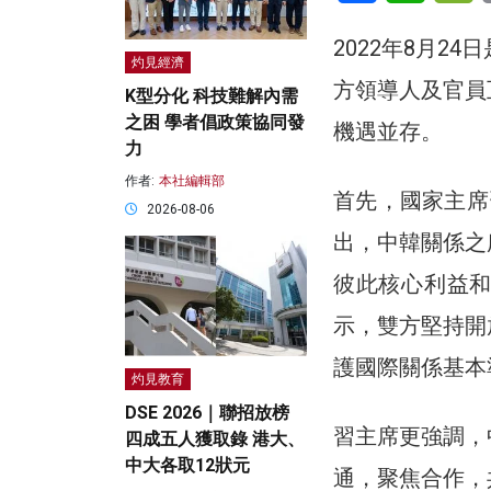
2022年8月2
灼見經濟
方領導人及官員
K型分化 科技難解內需
之困 學者倡政策協同發
機遇並存。
力
作者:
本社編輯部
首先，國家主席
2026-08-06
出，中韓關係之
彼此核心利益
示，雙方堅持開
護國際關係基本
灼見教育
DSE 2026｜聯招放榜
習主席更強調，
四成五人獲取錄 港大、
中大各取12狀元
通，聚焦合作，