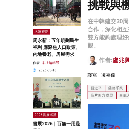
挑戰與
在中韓建交30
合作，深化相互
名家觀點
雙方能夠處理好
周永新：五年規劃民生
觀。
福利 應聚焦人口政策、
內地養老、房屋需求
作者:
盧兆
作者:
本社編輯部
2026-08-10
譯寫：凌嘉偉
習近平
薩德系統
晶片四方聯盟
白龍
2026書展巡禮
書展2026｜百無一用是