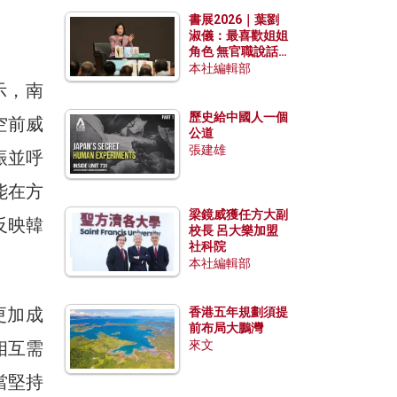
勢？
書展2026｜葉劉
淑儀：最喜歡姐姐
角色 無官職說話
包袱少
本社編輯部
示，南
歷史給中國人一個
空前威
公道
張建雄
振並呼
能在方
梁鏡威獲任方大副
反映韓
校長 呂大樂加盟
社科院
本社編輯部
更加成
香港五年規劃須提
前布局大鵬灣
相互需
來文
當堅持