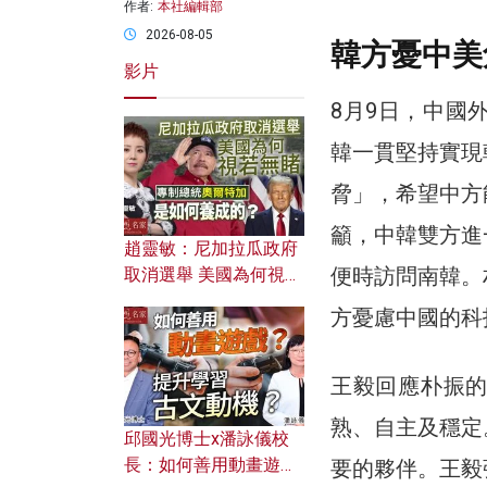
作者:
本社編輯部
2026-08-05
韓方憂中美
影片
8月9日，中國
韓一貫堅持實現
脅」，希望中方
籲，中韓雙方進
趙靈敏：尼加拉瓜政府
便時訪問南韓。
取消選舉 美國為何視若
無睹？ 專制總統奧爾特
方憂慮中國的科
加是如何養成的？
王毅回應朴振
熟、自主及穩定
邱國光博士x潘詠儀校
長：如何善用動畫遊戲
要的夥伴。王毅