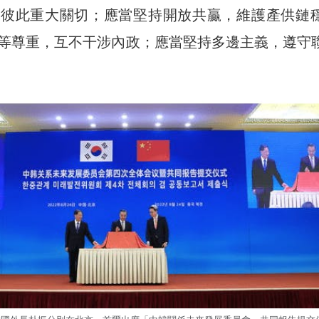
顧彼此重大關切；應當堅持開放共贏，維護產供鏈
等尊重，互不干涉內政；應當堅持多邊主義，遵守