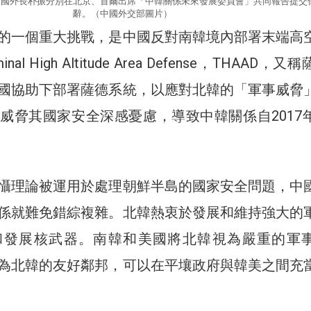
韓國外長朴振分別在北京、首爾出席「中韓關係未來發展委員會」共同報告提交
辭。（中國外交部圖片）
的一個重大挑戰，是中國反對南韓境內部署末端高
al High Altitude Area Defense，THAAD，又
國協助下部署薩德系統，以應對北韓的「軍事威脅
威脅其國家安全深感憂慮，導致中韓關係自2017
懾理論被運用於處理朝鮮半島的國家安全問題，中
係就難免錯綜複雜。北韓熱衷於發展和維持強大的
和發展核武器。南韓和美國將北韓視為嚴重的軍
為北韓的友好鄰邦，可以在平壤政府與韓美之間充