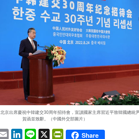
北京出席慶祝中韓建交30周年招待會，宣讀國家主席習近平致韓國總統
賀函並致辭。（中國外交部圖片）
pp
eChat
Email
LinkedIn
Line
X
PrintFriendly
Share