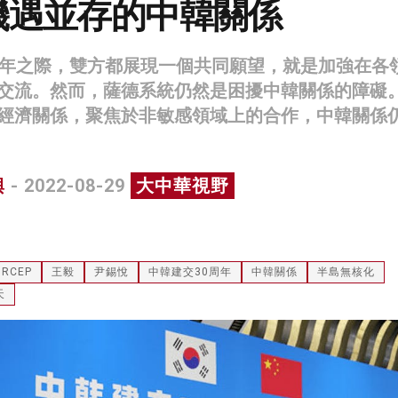
機遇並存的中韓關係
周年之際，雙方都展現一個共同願望，就是加強在各
交流。然而，薩德系統仍然是困擾中韓關係的障礙
經濟關係，聚焦於非敏感領域上的合作，中韓關係
興
- 2022-08-29
大中華視野
RCEP
王毅
尹錫悅
中韓建交30周年
中韓關係
半島無核化
天