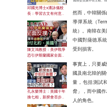
國務委員兼外長王毅、
邱國光博士x潘詠儀校
然而，中韓關係
長：學習古文有何意
義？ 粵語怎樣傳承文言
導彈系統（Termin
文之美？ 日常寫作如何
統）。南韓在美
應用？
中國對薩德系統
受到損害。
陳文鴻教授：美伊戰爭
恐引伊斯蘭國家全面反
撲？ 俄羅斯欲聯合伊朗
事實上，只要威
對付北約美國？
國及南北韓的關
量，包括測試
脅」，而中國作
孔永樂博士：英國十年
換七相，新揆會否步前
人的角色。
任後塵？脫歐後英國經