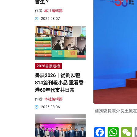
書生？
作者:
本社編輯部
2026-08-07
2026書展巡禮
書展2026｜從劉以鬯
814篇刊報小品 重看香
港60年代市井日常
作者:
本社編輯部
2026-08-06
國務委員兼外長王毅在
Facebook
WhatsA
W