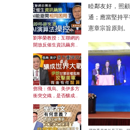
提升學習古文動機？
睦鄰友好，照
通；應當堅持平
憲章宗旨原則。
劉寧榮教授：互聯網的
開放反催生資訊繭房，
AI能避開相同困局？如
何避免遭AI演算法操
控？
鄧飛：俄烏、美伊多方
衝突交織，是否釀成世
界大戰？ 伊朗甘冒政權
風險攻擊美軍，背後有
何盤算？