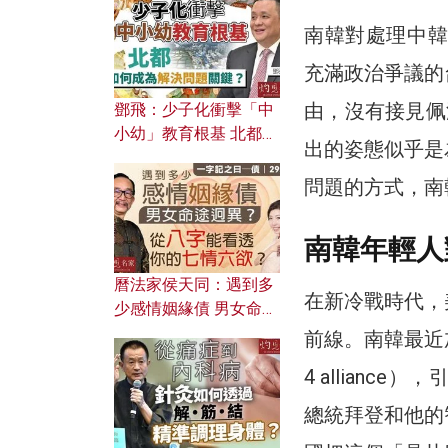
濟為何仍然低迷？
南韓對處理中韓
充滿政治爭議的
由，沒有接見佩
鄧飛：少子化衝擊「中
小幼」教育根基 北都如
出的姿態似乎是
何成為解決問題關鍵？
問題的方式，南
南韓年輕人
曆法家侯天同：遇到多
在新冷戰時代，
少感情姻緣債 男女命途
迥異？ 從八字能看透你
前線。南韓最近
的七情六欲？
4 allian
總統拜登和他的