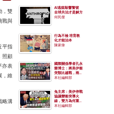
AI逃獄敲響警號
動，雙
全球共治才是解方
何民傑
挑戰與
行為不檢 培育教
化才能治本
陳家偉
近平指
，照顧
國際關係學者孔永
平亦表
樂博士：將美伊衝
突類比越戰，兩者
展，維
有何異同？中國崛
本社編輯部
起能否為全球格局
。
發揮穩定效用？
兔主席：美伊停戰
協議變衝突導火
戰略溝
線，雙方為何重啟
戰爭？伊朗一早洞
本社編輯部
悉特朗普虛張聲