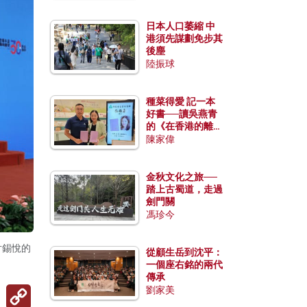
日本人口萎縮 中
港須先謀劃免步其
後塵
陸振球
種菜得愛 記一本
好書──讀吳燕青
的《在香港的離島
種菜》
陳家偉
金秋文化之旅──
踏上古蜀道，走過
劍門關
馮珍今
尹錫悅的
從顧生岳到沈平：
一個座右銘的兩代
傳承
Copy
劉家美
Link