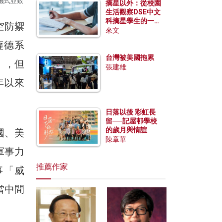
儀式並致
摘星以外：從校園
生活觀察DSE中文
科摘星學生的一點
空防禦
特質
來文
稱薩德系
台灣被美國拖累
」，但
張建雄
年以來
日落以後 彩虹長
留──記屋邨學校
的歲月與情誼
國、美
陳章華
軍事力
推薦作家
事「威
當中間