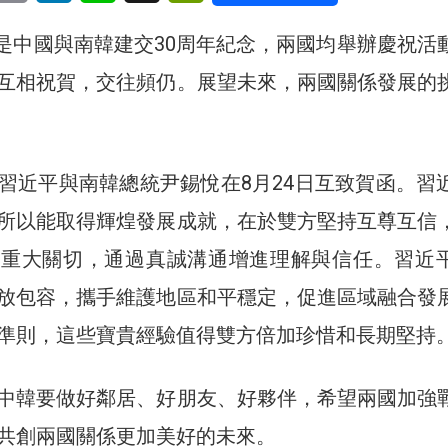
4日是中國與南韓建交30周年紀念，兩國均舉辦慶祝活
互相祝賀，交往頻仍。展望未來，兩國關係發展的
習近平與南韓總統尹錫悅在8月24日互致賀函。習
所以能取得輝煌發展成就，在於雙方堅持互尊互信
和重大關切，通過真誠溝通增進理解與信任。習近
放包容，攜手維護地區和平穩定，促進區域融合發
準則，這些寶貴經驗值得雙方倍加珍惜和長期堅持
中韓要做好鄰居、好朋友、好夥伴，希望兩國加強
共創兩國關係更加美好的未來。