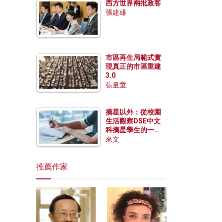
西方世界兩批政客
張建雄
市區再生局範式實
現真正的市區重建
3.0
張量童
摘星以外：從校園
生活觀察DSE中文
科摘星學生的一點
特質
來文
推薦作家