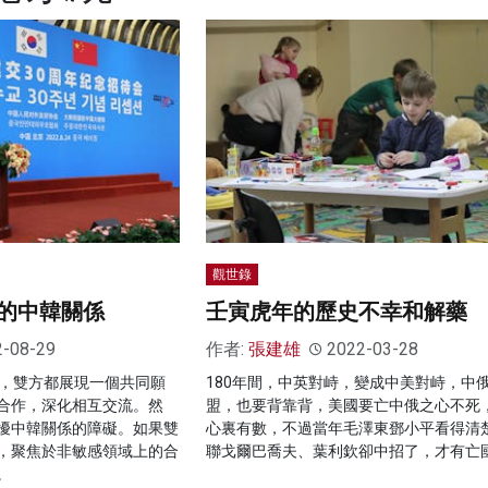
觀世錄
的中韓關係
壬寅虎年的歷史不幸和解藥
2-08-29
作者:
張建雄
2022-03-28
際，雙方都展現一個共同願
180年間，中英對峙，變成中美對峙，中
合作，深化相互交流。然
盟，也要背靠背，美國要亡中俄之心不死
擾中韓關係的障礙。如果雙
心裏有數，不過當年毛澤東鄧小平看得清
，聚焦於非敏感領域上的合
聯戈爾巴喬夫、葉利欽卻中招了，才有亡
。