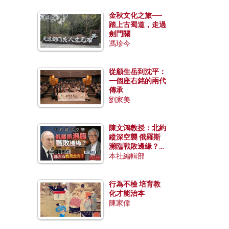
金秋文化之旅──
踏上古蜀道，走過
劍門關
馮珍今
從顧生岳到沈平：
一個座右銘的兩代
傳承
劉家美
陳文鴻教授：北約
縱深空襲 俄羅斯
瀕臨戰敗邊緣？中
國零部件能左右戰
本社編輯部
局走向？
行為不檢 培育教
化才能治本
陳家偉