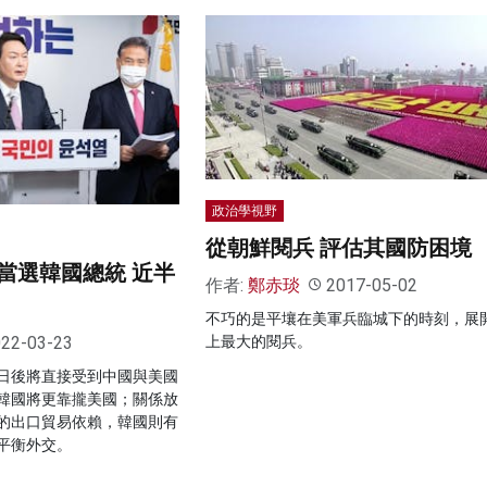
政治學視野
從朝鮮閱兵 評估其國防困境
當選韓國總統 近半
作者:
鄭赤琰
2017-05-02
不巧的是平壤在美軍兵臨城下的時刻，展
上最大的閱兵。
22-03-23
日後將直接受到中國與美國
韓國將更靠攏美國；關係放
的出口貿易依賴，韓國則有
平衡外交。