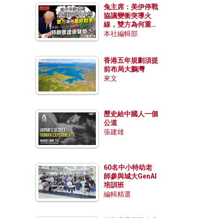
兔主席：美伊停戰
協議變衝突導火
線，雙方為何重啟
戰爭？伊朗一早洞
本社編輯部
悉特朗普虛張聲
勢？
香港五年規劃須提
前布局大鵬灣
來文
歷史給中國人一個
公道
張建雄
60名中小特幼老
師參與城大GenAI
培訓班
編輯精選