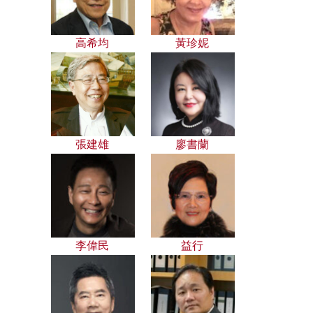
高希均
黃珍妮
張建雄
廖書蘭
李偉民
益行