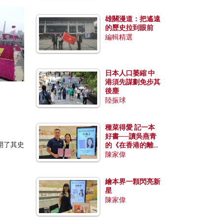
雄關漫道：把遙遠
的歷史拉到眼前
編輯精選
日本人口萎縮 中
港須先謀劃免步其
後塵
陸振球
種菜得愛 記一本
好書──讀吳燕青
開了其史
的《在香港的離島
種菜》
陳家偉
繪本界一顆閃亮新
星
陳家偉