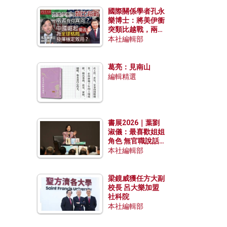
國際關係學者孔永
樂博士：將美伊衝
突類比越戰，兩者
有何異同？中國崛
本社編輯部
起能否為全球格局
發揮穩定效用？
葛亮：見南山
編輯精選
書展2026｜葉劉
淑儀：最喜歡姐姐
角色 無官職說話
包袱少
本社編輯部
梁鏡威獲任方大副
校長 呂大樂加盟
社科院
本社編輯部