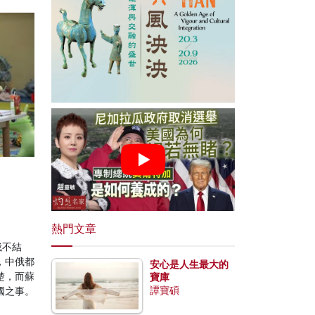
熱門文章
俄不結
，中俄都
安心是人生最大的
楚，而蘇
寶庫
譚寶碩
國之事。