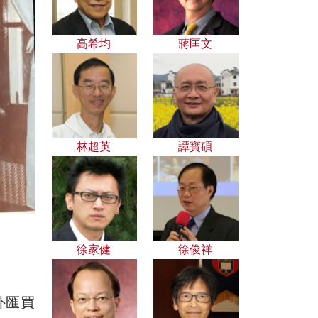
高希均
蔣匡文
林超英
譚寶碩
徐家健
徐俊祥
外匯買