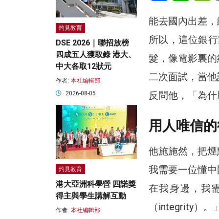
能去國內出差，
灼見教育
所以，這位銀行
DSE 2026｜聯招放榜
四成五人獲取錄 港大、
髮，像電影裏的
中大各取12狀元
二次面試，當他
作者:
本社編輯部
反問他，「為什
2026-08-05
用人唯信的
他施施然，把煙
我需要一位懂中
灼見教育
港大亞洲科學營 四諾獎
在我身邊，我
得主與學生講解互動
（integrity）。
作者:
本社編輯部