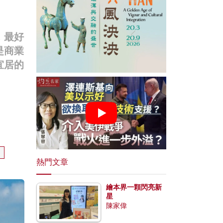
，最好
是商業
宜居的
熱門文章
繪本界一顆閃亮新
星
陳家偉