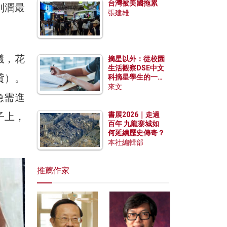
台灣被美國拖累
利潤最
張建雄
議，花
摘星以外：從校園
生活觀察DSE中文
貸）。
科摘星學生的一點
特質
來文
急需進
子上，
書展2026｜走過
百年 九龍寨城如
何延續歷史傳奇？
本社編輯部
推薦作家