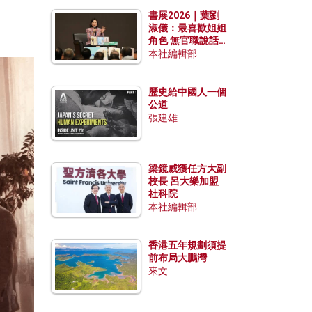
勢？
書展2026｜葉劉
淑儀：最喜歡姐姐
角色 無官職說話
包袱少
本社編輯部
歷史給中國人一個
公道
張建雄
梁鏡威獲任方大副
校長 呂大樂加盟
社科院
本社編輯部
香港五年規劃須提
前布局大鵬灣
來文