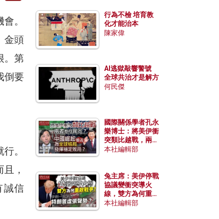
行為不檢 培育教
機會。
化才能治本
陳家偉
，金頭
很。第
AI逃獄敲響警號
我倒要
全球共治才是解方
何民傑
國際關係學者孔永
樂博士：將美伊衝
突類比越戰，兩者
有何異同？中國崛
就行。
本社編輯部
起能否為全球格局
發揮穩定效用？
而且，
兔主席：美伊停戰
協議變衝突導火
有誠信
線，雙方為何重啟
戰爭？伊朗一早洞
本社編輯部
悉特朗普虛張聲