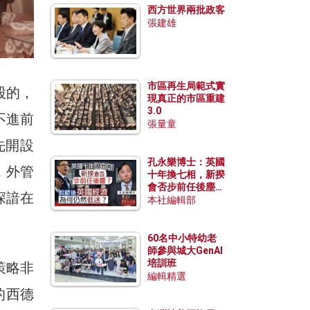
西方世界兩批政客
張建雄
市區再生局範式實
股的，
現真正的市區重建
3.0
不進前
張量童
首先開設
孔永樂博士：英國
，外管
十年換七相，新揆
會否步前任後塵？
深諳在
脫歐後英國經濟為
本社編輯部
何仍然低迷？
60名中小特幼老
師參與城大GenAI
培訓班
策略非
編輯精選
的西德