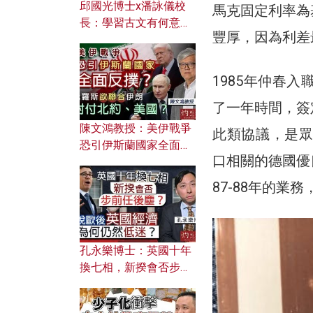
邱國光博士x潘詠儀校
馬克固定利率為
長：學習古文有何意
豐厚，因為利差
義？ 粵語怎樣傳承文言
文之美？ 日常寫作如何
應用？
1985年仲春
了一年時間，簽
陳文鴻教授：美伊戰爭
此類協議，是眾
恐引伊斯蘭國家全面反
口相關的德國優
撲？ 俄羅斯欲聯合伊朗
對付北約美國？
87-88年的業
孔永樂博士：英國十年
換七相，新揆會否步前
任後塵？脫歐後英國經
濟為何仍然低迷？