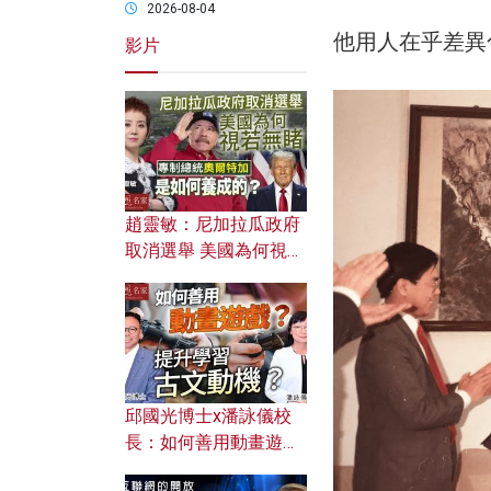
2026-08-04
他用人在乎差異
影片
趙靈敏：尼加拉瓜政府
取消選舉 美國為何視若
無睹？ 專制總統奧爾特
加是如何養成的？
邱國光博士x潘詠儀校
長：如何善用動畫遊戲
提升學習古文動機？