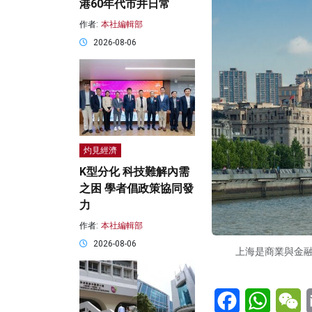
港60年代市井日常
作者:
本社編輯部
2026-08-06
灼見經濟
K型分化 科技難解內需
之困 學者倡政策協同發
力
作者:
本社編輯部
2026-08-06
上海是商業與金
Facebook
WhatsA
W