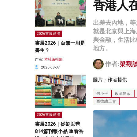
香港人
出差去內地，等
就是北京與上海
2026書展巡禮
與金融，生活比
書展2026｜百無一用是
地方。
書生？
作者:
本社編輯部
作者:
梁觀
2026-08-07
圖片：作者提供
鄧小平
改革開放
西德總工會
2026書展巡禮
書展2026｜從劉以鬯
814篇刊報小品 重看香