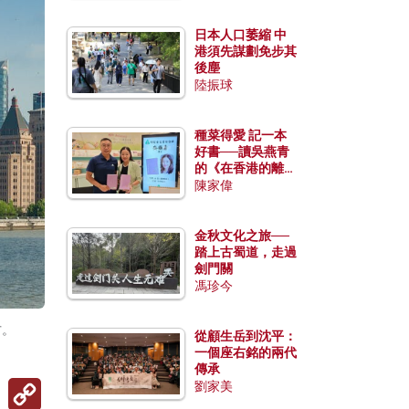
日本人口萎縮 中
港須先謀劃免步其
後塵
陸振球
種菜得愛 記一本
好書──讀吳燕青
的《在香港的離島
種菜》
陳家偉
金秋文化之旅──
踏上古蜀道，走過
劍門關
馮珍今
方。
從顧生岳到沈平：
一個座右銘的兩代
傳承
Copy
劉家美
Link