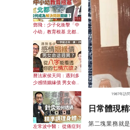
鄧飛：少子化衝擊「中
小幼」教育根基 北都如
何成為解決問題關鍵？
曆法家侯天同：遇到多
少感情姻緣債 男女命途
迥異？ 從八字能看透你
1987年
的七情六欲？
日常體現精
第二塊業務就
左常波中醫： 從痛症到