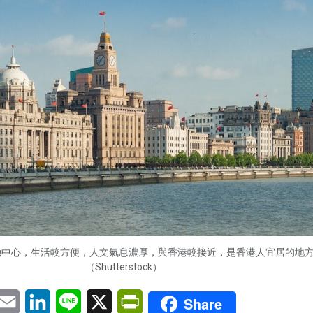
融中心，生活較方便，人文氣息濃厚，與香港較接近，是香港人宜居的地
（Shutterstock）
pp
eChat
Email
LinkedIn
Line
X
PrintFriendly
Share