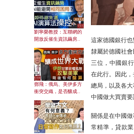
劉寧榮教授：互聯網的
開放反催生資訊繭房，
這家德國銀行也
AI能避開相同困局？如
隸屬於德國社會
何避免遭AI演算法操
控？
三位，中國銀行的
在此行。因此，
鄧飛：俄烏、美伊多方
總局，以及各大
衝突交織，是否釀成世
中國做大買賣要
界大戰？ 伊朗甘冒政權
風險攻擊美軍，背後有
何盤算？
關係是在中國做
常精準，貸款業