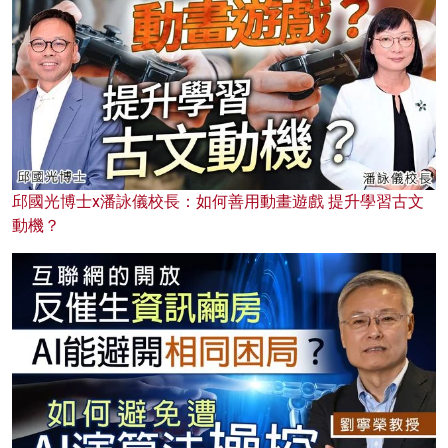
邱國光博士x潘詠儀校長：如何善用動畫遊戲 提升學習古文
動機？