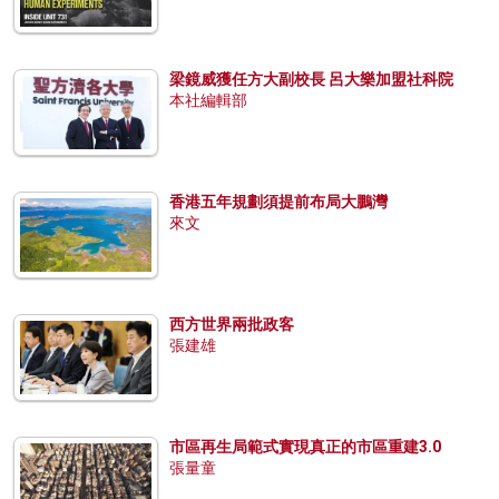
梁鏡威獲任方大副校長 呂大樂加盟社科院
本社編輯部
香港五年規劃須提前布局大鵬灣
來文
西方世界兩批政客
張建雄
市區再生局範式實現真正的市區重建3.0
張量童