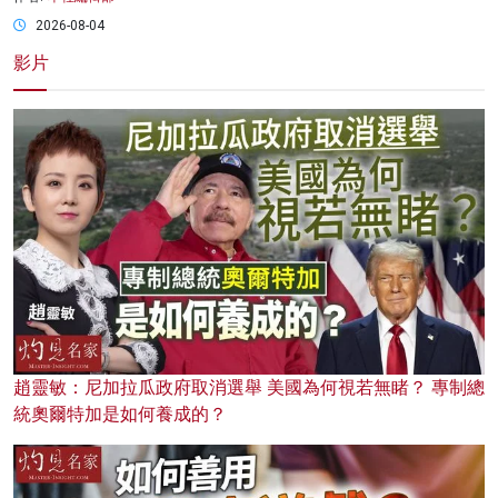
2026-08-04
影片
趙靈敏：尼加拉瓜政府取消選舉 美國為何視若無睹？ 專制總
統奧爾特加是如何養成的？