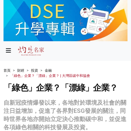
政局
教育
文化
財經
首頁
財經
投資
金融
「綠色」企業？「漂綠」企業？ | 大灣區碳中和協會
生活
「綠色」企業？「漂綠」企業？
健康
自新冠疫情爆發以來，各地對於環境及社會的關
商業
注日益增加，促進了各界對ESG發展的關注，同
科技
時世界各地亦開始立定決心推動碳中和，並促進
各項綠色相關的科技發展及投資。
影片