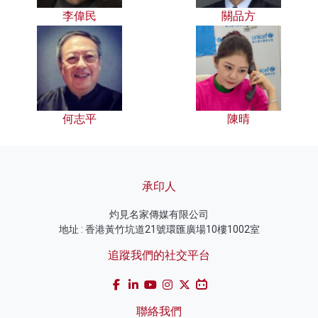
李偉民
關品方
何志平
陳晴
承印人
灼見名家傳媒有限公司
地址 : 香港黃竹坑道21號環匯廣場10樓1002室
追蹤我們的社交平台
聯絡我們