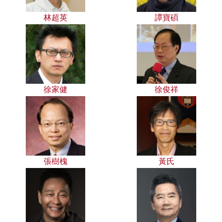
林超英
譚寶碩
徐家健
徐俊祥
張樹槐
黃氏