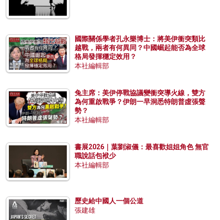
國際關係學者孔永樂博士：將美伊衝突類比
越戰，兩者有何異同？中國崛起能否為全球
格局發揮穩定效用？
本社編輯部
兔主席：美伊停戰協議變衝突導火線，雙方
為何重啟戰爭？伊朗一早洞悉特朗普虛張聲
勢？
本社編輯部
書展2026｜葉劉淑儀：最喜歡姐姐角色 無官
職說話包袱少
本社編輯部
歷史給中國人一個公道
張建雄