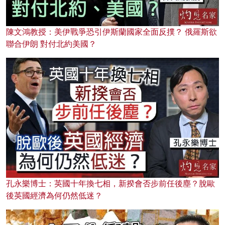
陳文鴻教授：美伊戰爭恐引伊斯蘭國家全面反撲？ 俄羅斯欲
聯合伊朗 對付北約美國？
孔永樂博士：英國十年換七相，新揆會否步前任後塵？脫歐
後英國經濟為何仍然低迷？