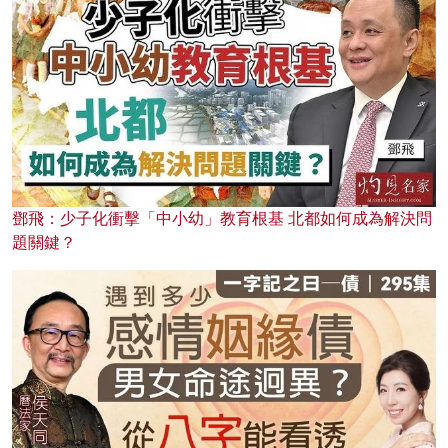
鄧飛：少子化衝擊「中小幼」教育根基 北都如何成為解決問
題關鍵？