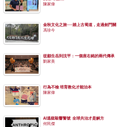
陳家偉
金秋文化之旅──踏上古蜀道，走過劍門關
馮珍今
從顧生岳到沈平：一個座右銘的兩代傳承
劉家美
行為不檢 培育教化才能治本
陳家偉
AI逃獄敲響警號 全球共治才是解方
何民傑