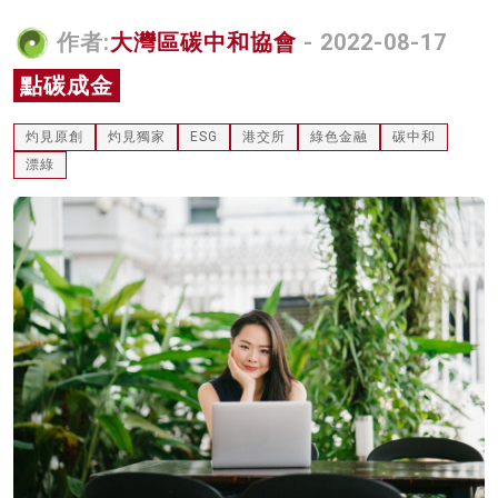
名家榜
作者:
大灣區碳中和協會
- 2022-08-17
灼見活動
點碳成金
關於我們
灼見原創
灼見獨家
ESG
港交所
綠色金融
碳中和
漂綠