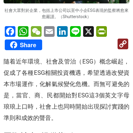
社會大眾對於企業，包括上市公司以至中小企ESG表現的監察將愈來
愈嚴謹。（Shutterstock）
Facebook
WhatsApp
WeChat
Email
LinkedIn
Line
X
PrintFriendl
C
Share
Li
隨着近年環境、社會及管治（ESG）概念崛起，
促成了各種ESG相關投資機遇，希望透過改變資
本市場運作，化解氣候變化危機。而無可避免的
是，當官、商、民都開始對ESG這3個英文字母
琅琅上口時，社會上也同時開始出現探討實踐的
準則和成效的聲音。