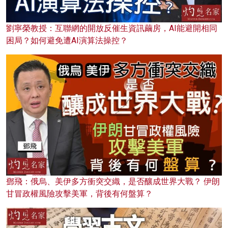
劉寧榮教授：互聯網的開放反催生資訊繭房，AI能避開相同
困局？如何避免遭AI演算法操控？
鄧飛：俄烏、美伊多方衝突交織，是否釀成世界大戰？ 伊朗
甘冒政權風險攻擊美軍，背後有何盤算？