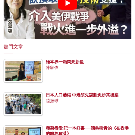
熱門文章
繪本界一顆閃亮新星
陳家偉
日本人口萎縮 中港須先謀劃免步其後塵
陸振球
種菜得愛 記一本好書──讀吳燕青的《在香港
的離島種菜》