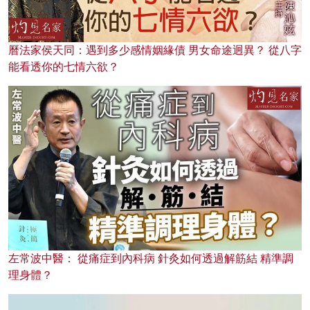
曆法家侯天同：遇到多少感情姻緣債 男女命途迥異？ 從八字
能看透你的七情六欲？
左常波中醫： 從痛症到內科病 針灸如何透過解筋結 精準調
理身體？