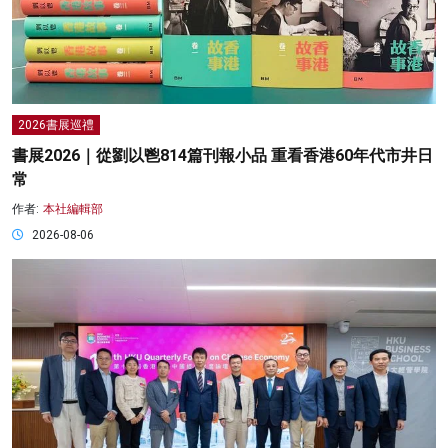
2026書展巡禮
書展2026｜從劉以鬯814篇刊報小品 重看香港60年代市井日
常
作者:
本社編輯部
2026-08-06