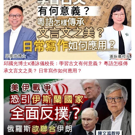
邱國光博士x潘詠儀校長：學習古文有何意義？ 粵語怎樣傳
承文言文之美？ 日常寫作如何應用？