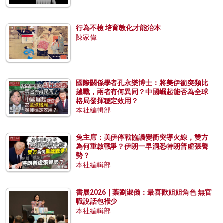
行為不檢 培育教化才能治本
陳家偉
國際關係學者孔永樂博士：將美伊衝突類比
越戰，兩者有何異同？中國崛起能否為全球
格局發揮穩定效用？
本社編輯部
兔主席：美伊停戰協議變衝突導火線，雙方
為何重啟戰爭？伊朗一早洞悉特朗普虛張聲
勢？
本社編輯部
書展2026｜葉劉淑儀：最喜歡姐姐角色 無官
職說話包袱少
本社編輯部