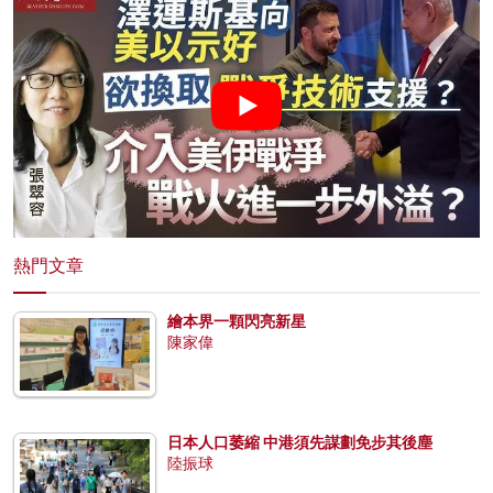
熱門文章
繪本界一顆閃亮新星
陳家偉
日本人口萎縮 中港須先謀劃免步其後塵
陸振球