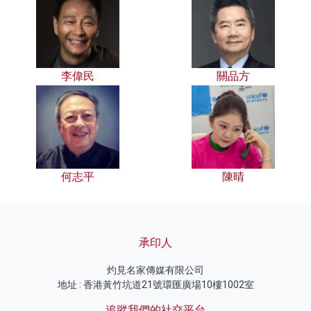
李偉民
關品方
何志平
陳晴
承印人
灼見名家傳媒有限公司
地址 : 香港黃竹坑道21號環匯廣場10樓1002室
追蹤我們的社交平台