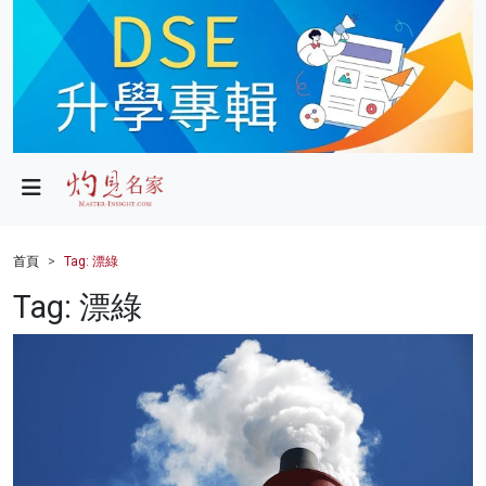
政局
教育
文化
財經
首頁
Tag: 漂綠
生活
Tag: 漂綠
健康
商業
科技
影片