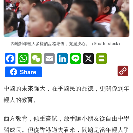
內地對年輕人多樣的品格培養，充滿決心。（Shutterstock）
Facebook
WhatsApp
WeChat
Email
LinkedIn
Line
X
PrintFriendl
C
Share
Li
中國的未來強大，在乎國民的品德，更關係到年
輕人的教育。
西方教育，傾重嘗試，放手讓小朋友從自由中學
習成長。但從香港過去看來，問題是當年輕人爭