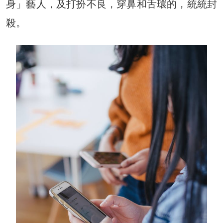
身」藝人，及打扮不良，穿鼻和舌環的，統統封
殺。