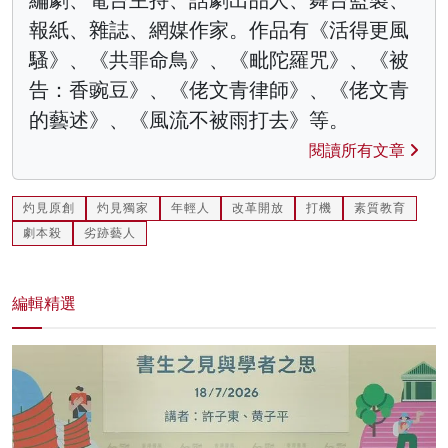
編劇、電台主持、話劇出品人、舞台監製、
報紙、雜誌、網媒作家。作品有《活得更風
騷》、《共罪命鳥》、《毗陀羅咒》、《被
告：香豌豆》、《佬文青律師》、《佬文青
的藝述》、《風流不被雨打去》等。
閱讀所有文章
灼見原創
灼見獨家
年輕人
改革開放
打機
素質教育
劇本殺
劣跡藝人
編輯精選