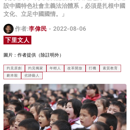
設中國特色社會主義法治體系，必須是扎根中國
名家榜
文化、立足中國國情。」
灼見活動
作者:
李偉民
- 2022-08-06
關於我們
下里文人
圖片：作者提供（除註明外）
灼見原創
灼見獨家
年輕人
改革開放
打機
素質教育
劇本殺
劣跡藝人