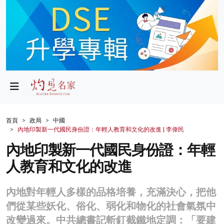
政局
教育
文化
財經
首頁
政局
中國
內地印製新一代國民身份證：年輕人教育和文化的改進 | 李偉民
生活
內地印製新一代國民身份證：年輕
健康
人教育和文化的改進
商業
內地對年輕人多樣的品格培養，充滿決心，把他
科技
們從某些妖化、俗化、弱化和物化的社會氣氛中
影片
改變過來。中共總書記斬釘截鐵地定調：「要建