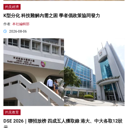
灼見經濟
K型分化 科技難解內需之困 學者倡政策協同發力
作者:
本社編輯部
2026-08-06
灼見教育
DSE 2026｜聯招放榜 四成五人獲取錄 港大、中大各取12狀
元