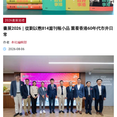
2026書展巡禮
書展2026｜從劉以鬯814篇刊報小品 重看香港60年代市井日
常
作者:
本社編輯部
2026-08-06