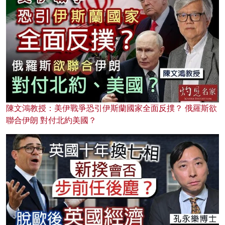
陳文鴻教授：美伊戰爭恐引伊斯蘭國家全面反撲？ 俄羅斯欲
聯合伊朗 對付北約美國？