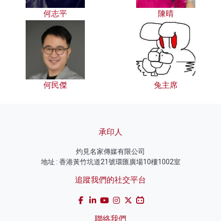
何志平
陳晴
何民傑
兔主席
承印人
灼見名家傳媒有限公司
地址 : 香港黃竹坑道21號環匯廣場10樓1002室
追蹤我們的社交平台
聯絡我們