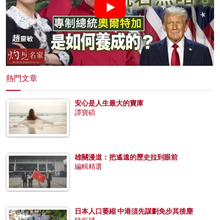
熱門文章
安心是人生最大的寶庫
譚寶碩
雄關漫道：把遙遠的歷史拉到眼前
編輯精選
日本人口萎縮 中港須先謀劃免步其後塵