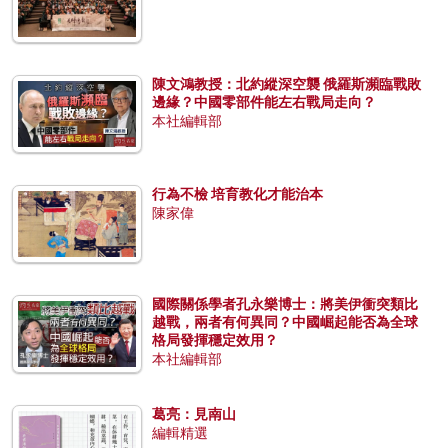
陳文鴻教授：北約縱深空襲 俄羅斯瀕臨戰敗
邊緣？中國零部件能左右戰局走向？
本社編輯部
行為不檢 培育教化才能治本
陳家偉
國際關係學者孔永樂博士：將美伊衝突類比
越戰，兩者有何異同？中國崛起能否為全球
格局發揮穩定效用？
本社編輯部
葛亮：見南山
編輯精選