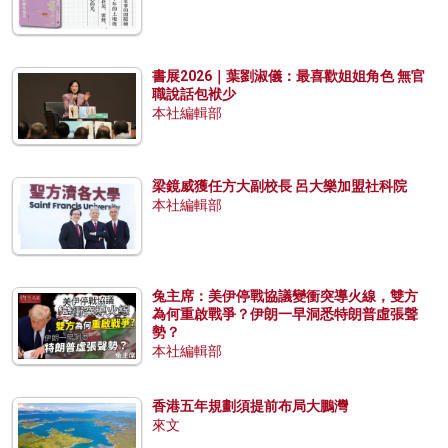
書展2026｜葉劉淑儀：最喜歡姐姐角色 無官
職說話包袱少
本社編輯部
梁鏡威獲任方大副校長 呂大樂加盟社科院
本社編輯部
兔主席：美伊停戰協議變衝突導火線，雙方
為何重啟戰爭？伊朗一早洞悉特朗普虛張聲
勢？
本社編輯部
香港五年規劃須提前布局大鵬灣
來文