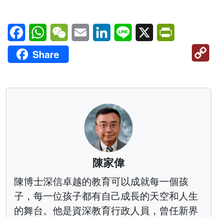
Facebook
WhatsApp
WeChat
Email
LinkedIn
Line
X
PrintFriendl
C
Share
Li
陳家偉
陳博士深信卓越的教育可以成就每一個孩
子，每一位孩子都有自己成長的天空和人生
的舞台。他是資深教育行政人員，曾任新界