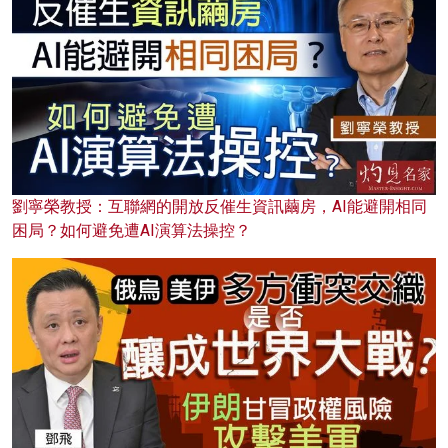
劉寧榮教授：互聯網的開放反催生資訊繭房，AI能避開相同
困局？如何避免遭AI演算法操控？