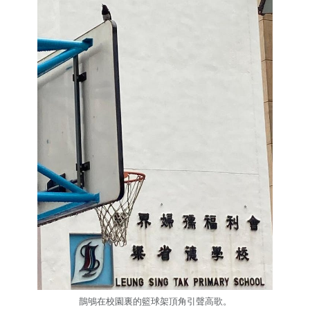
鵲鴝在校園裏的籃球架頂角引聲高歌。