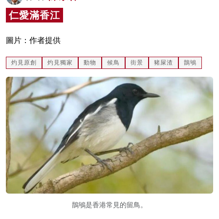
名家榜
仁愛滿香江
灼見活動
圖片：作者提供
關於我們
灼見原創
灼見獨家
動物
候鳥
街景
豬屎渣
鵲鴝
鵲鴝是香港常見的留鳥。