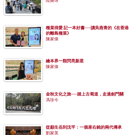
陸振球
種菜得愛 記一本好書──讀吳燕青的《在香港
的離島種菜》
陳家偉
繪本界一顆閃亮新星
陳家偉
金秋文化之旅──踏上古蜀道，走過劍門關
馮珍今
從顧生岳到沈平：一個座右銘的兩代傳承
劉家美