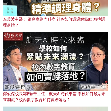
左常波中醫： 從痛症到內科病 針灸如何透過解筋結 精準調
理身體？
鄭俊傑校長X陳穎華主任：航天AI時代來臨 學校如何緊貼未
來潮流？校內數字教育如何實踐落地？