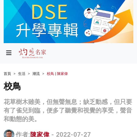
政局
教育
文化
財經
首頁
生活
潮流
校鳥 | 陳家偉
生活
校鳥
健康
花草樹木雖美，但無聲無息；缺乏動感，但只要
商業
有了雀兒到臨，便多了聽覺和視覺的享受，聲音
和動態的美。
科技
影片
作者:
陳家偉
- 2022-07-27