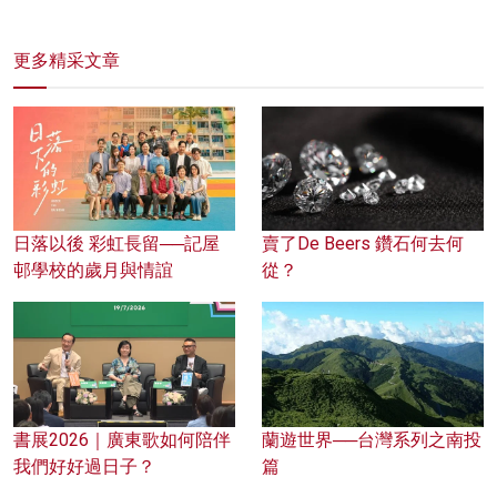
更多精采文章
日落以後 彩虹長留──記屋
賣了De Beers 鑽石何去何
邨學校的歲月與情誼
從？
蘭遊世界──台灣系列之南投
書展2026｜廣東歌如何陪伴
篇
我們好好過日子？