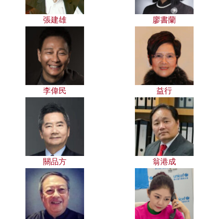
張建雄
廖書蘭
李偉民
益行
關品方
翁港成