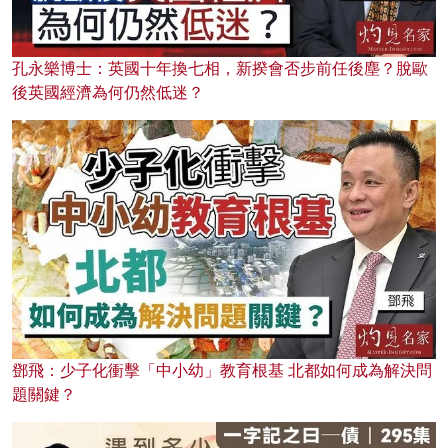
孔永樂博士：英國十年換七相，新揆會否步前任後塵？脫歐
後英國經濟為何仍然低迷？
鄧飛：少子化衝擊「中小幼」教育根基 北都如何成為解決問
題關鍵？