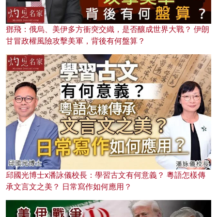
鄧飛：俄烏、美伊多方衝突交織，是否釀成世界大戰？ 伊朗
甘冒政權風險攻擊美軍，背後有何盤算？
邱國光博士x潘詠儀校長：學習古文有何意義？ 粵語怎樣傳
承文言文之美？ 日常寫作如何應用？