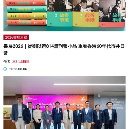
2026書展巡禮
書展2026｜從劉以鬯814篇刊報小品 重看香港60年代市井日
常
作者:
本社編輯部
2026-08-06