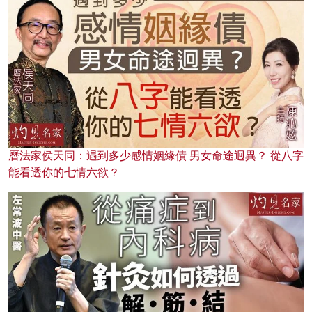
曆法家侯天同：遇到多少感情姻緣債 男女命途迥異？ 從八字
能看透你的七情六欲？