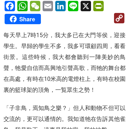
Facebook
WhatsApp
WeChat
Email
LinkedIn
Line
X
PrintFriendl
C
Share
Li
每天早上7時15分，我大多已在大門等侯，迎接
學生。早歸的學生不多，我多可環顧四周，看看
街景。這些時候，我大都會聽到一陣美妙的鳥
聲，牠愛自信而高興地引聲高歌，而牠的舞台都
在高處，有時在10米高的電燈柱上，有時在校園
裏的籃球架的頂角，一覧眾生之勢！
「子非鳥，焉知鳥之樂？」但人和動物不但可以
交流的，更可以通情的。我知道牠在告訴其他雀