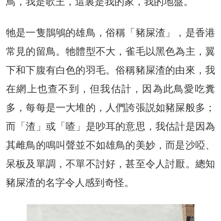
鳥，我是歌王，這裏是我的家，我的地盤。
牠是一隻鵲鴝的雄鳥，俗稱「豬屎渣」，是香港
常見的留鳥。牠體型不大，雀毛以黑色為主，翼
下和下腹有白色的羽毛。俗稱豬屎渣的由來，我
在網上也查不到，但我估計，因為此鳥愛吃糞
多，每每是一大堆的，人們誇張説如豬屎般多；
而「渣」或「喳」是吵耳的意思，我估計是因為
其雌鳥的鳴叫聲並不如雄鳥的美妙，而是沙啞、
呆板及單調，不單不討好，甚至令人討厭。總知
豬屎渣的名字令人感到奇怪。