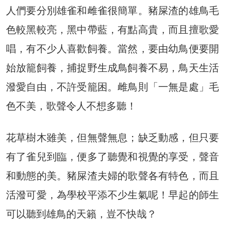
人們要分別雄雀和雌雀很簡單。豬屎渣的雄鳥毛
色較黑較亮，黑中帶藍，有點高貴，而且擅歌愛
唱，有不少人喜歡飼養。當然，要由幼鳥便要開
始放籠飼養，捕捉野生成鳥飼養不易，鳥天生活
潑愛自由，不許受籠困。雌鳥則「一無是處」毛
色不美，歌聲令人不想多聽！
花草樹木雖美，但無聲無息；缺乏動感，但只要
有了雀兒到臨，便多了聽覺和視覺的享受，聲音
和動態的美。豬屎渣夫婦的歌聲各有特色，而且
活潑可愛，為學校平添不少生氣呢！早起的師生
可以聽到雄鳥的天籟，豈不快哉？