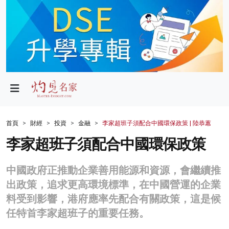
政局
教育
文化
財經
首頁
財經
投資
金融
李家超班子須配合中國環保政策 | 陸恭蕙
生活
李家超班子須配合中國環保政策
健康
中國政府正推動企業善用能源和資源，會繼續推
商業
出政策，追求更高環境標準，在中國營運的企業
料受到影響，港府應率先配合有關政策，這是候
科技
任特首李家超班子的重要任務。
影片