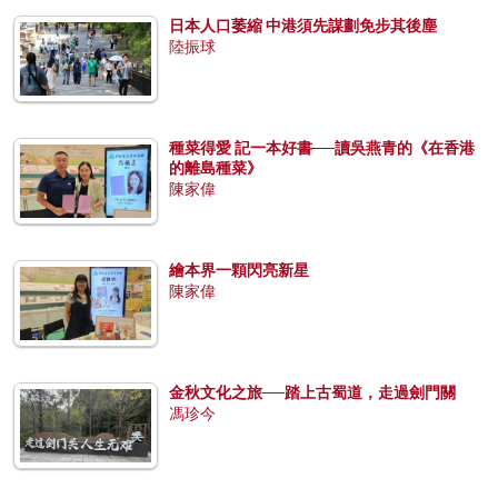
日本人口萎縮 中港須先謀劃免步其後塵
陸振球
種菜得愛 記一本好書──讀吳燕青的《在香港
的離島種菜》
陳家偉
繪本界一顆閃亮新星
陳家偉
金秋文化之旅──踏上古蜀道，走過劍門關
馮珍今