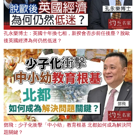
孔永樂博士：英國十年換七相，新揆會否步前任後塵？脫歐
後英國經濟為何仍然低迷？
鄧飛：少子化衝擊「中小幼」教育根基 北都如何成為解決問
題關鍵？