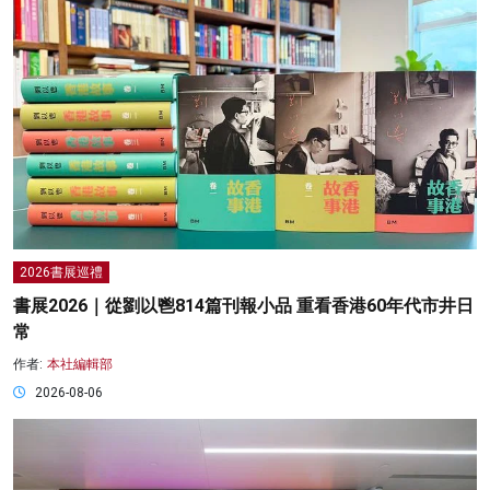
2026書展巡禮
書展2026｜從劉以鬯814篇刊報小品 重看香港60年代市井日
常
作者:
本社編輯部
2026-08-06