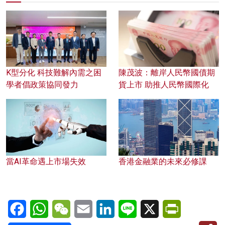
K型分化 科技難解內需之困
陳茂波：離岸人民幣國債期
學者倡政策協同發力
貨上市 助推人民幣國際化
當AI革命遇上市場失效
香港金融業的未來必修課
Facebook
WhatsApp
WeChat
Email
LinkedIn
Line
X
PrintFriendl
C