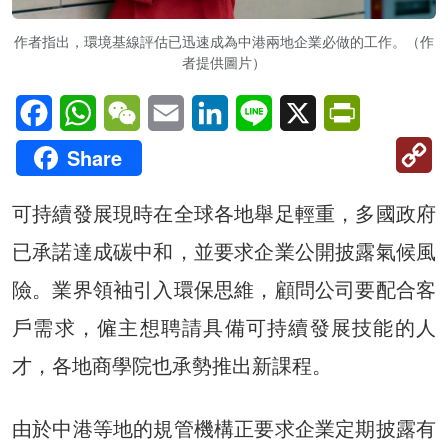
作者指出，環境基線評估已迅速成為中港兩地企業必做的工作。（作
者提供圖片）
Facebook
WhatsApp
WeChat
Email
LinkedIn
Line
X
PrintFriendl
C
Share
Li
可持續發展現時在全球各地舉足輕重，多國政府
已承諾達成碳中和，並要求企業公開披露氣候風
險。業界領袖引入環保思維，顧問公司要配合客
戶需求，僱主想聘請具備可持續發展技能的人
才，各地商學院也承勢推出新課程。
由於中港等地的規管機構正要求企業定期披露有