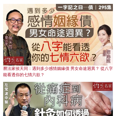
曆法家侯天同：遇到多少感情姻緣債 男女命途迥異？ 從八字
能看透你的七情六欲？