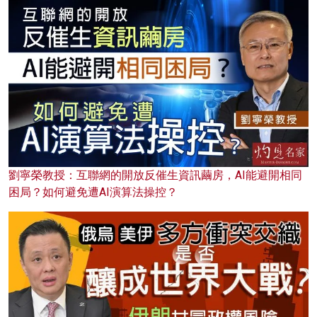
劉寧榮教授：互聯網的開放反催生資訊繭房，AI能避開相同
困局？如何避免遭AI演算法操控？