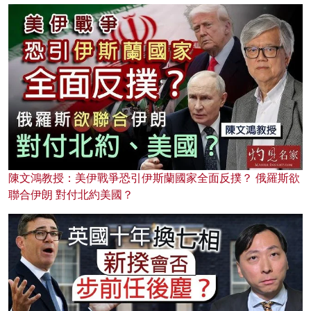
陳文鴻教授：美伊戰爭恐引伊斯蘭國家全面反撲？ 俄羅斯欲
聯合伊朗 對付北約美國？