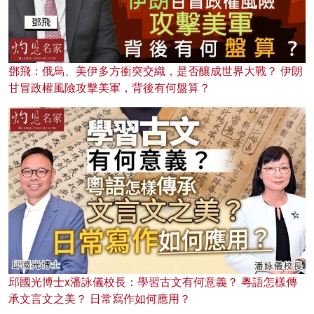
鄧飛：俄烏、美伊多方衝突交織，是否釀成世界大戰？ 伊朗
甘冒政權風險攻擊美軍，背後有何盤算？
邱國光博士x潘詠儀校長：學習古文有何意義？ 粵語怎樣傳
承文言文之美？ 日常寫作如何應用？