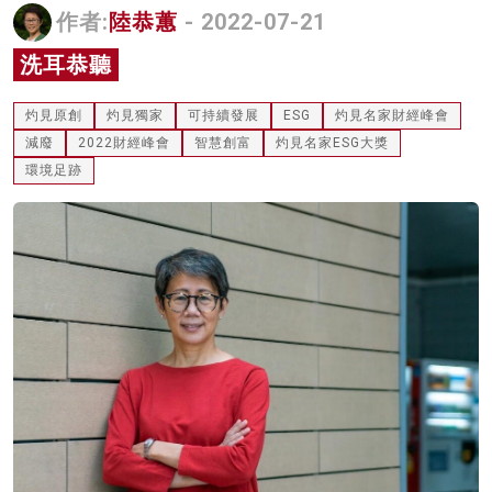
作者:
陸恭蕙
- 2022-07-21
名家榜
洗耳恭聽
灼見活動
灼見原創
灼見獨家
可持續發展
ESG
灼見名家財經峰會
關於我們
減廢
2022財經峰會
智慧創富
灼見名家ESG大獎
環境足跡