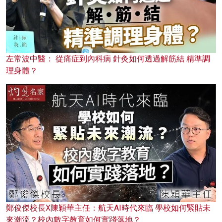
左常波中醫： 從痛症到內科病 針灸如何透過解筋結 精準調
理身體？
鄭俊傑校長X陳穎華主任：航天AI時代來臨 學校如何緊貼未
來潮流？校內數字教育如何實踐落地？