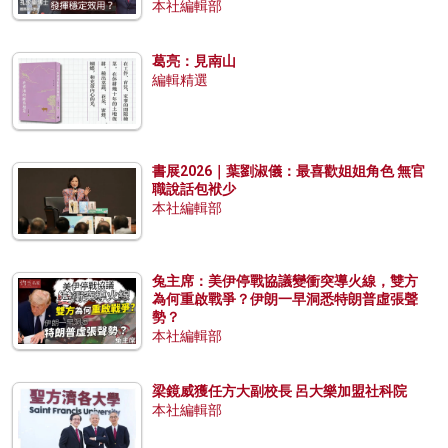
本社編輯部
葛亮：見南山
編輯精選
書展2026｜葉劉淑儀：最喜歡姐姐角色 無官
職說話包袱少
本社編輯部
兔主席：美伊停戰協議變衝突導火線，雙方
為何重啟戰爭？伊朗一早洞悉特朗普虛張聲
勢？
本社編輯部
梁鏡威獲任方大副校長 呂大樂加盟社科院
本社編輯部