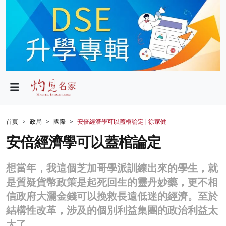
政局
教育
文化
財經
首頁
政局
國際
安倍經濟學可以蓋棺論定 | 徐家健
生活
安倍經濟學可以蓋棺論定
健康
想當年，我這個芝加哥學派訓練出來的學生，就
商業
是質疑貨幣政策是起死回生的靈丹妙藥，更不相
信政府大灑金錢可以挽救長遠低迷的經濟。至於
科技
結構性改革，涉及的個別利益集團的政治利益太
影片
大了。