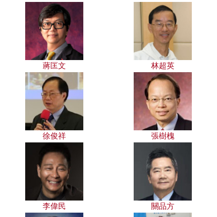
蔣匡文
林超英
徐俊祥
張樹槐
李偉民
關品方