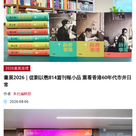
2026書展巡禮
書展2026｜從劉以鬯814篇刊報小品 重看香港60年代市井日
常
作者:
本社編輯部
2026-08-06