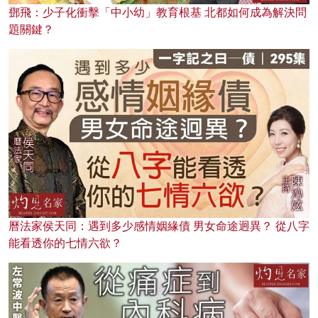
鄧飛：少子化衝擊「中小幼」教育根基 北都如何成為解決問
題關鍵？
曆法家侯天同：遇到多少感情姻緣債 男女命途迥異？ 從八字
能看透你的七情六欲？