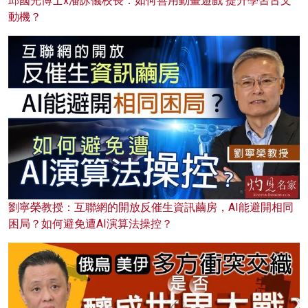
邱國光博士x潘詠儀校長：如何善用動畫遊戲 提升學習古文
動機？
劉寧榮教授：互聯網的開放反催生資訊繭房，AI能避開相同
困局？如何避免遭AI演算法操控？