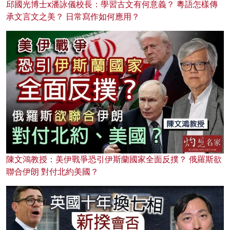
邱國光博士x潘詠儀校長：學習古文有何意義？ 粵語怎樣傳
承文言文之美？ 日常寫作如何應用？
陳文鴻教授：美伊戰爭恐引伊斯蘭國家全面反撲？ 俄羅斯欲
聯合伊朗 對付北約美國？