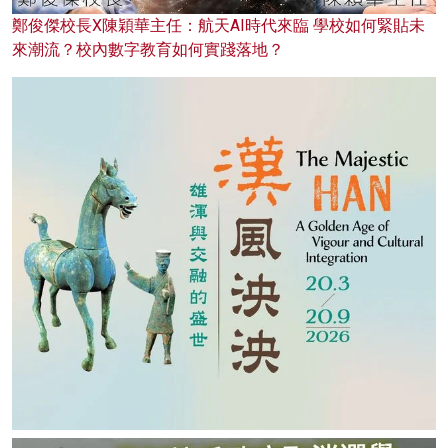
鄭俊傑校長X陳穎華主任：航天AI時代來臨 學校如何緊貼未
來潮流？校內數字教育如何實踐落地？