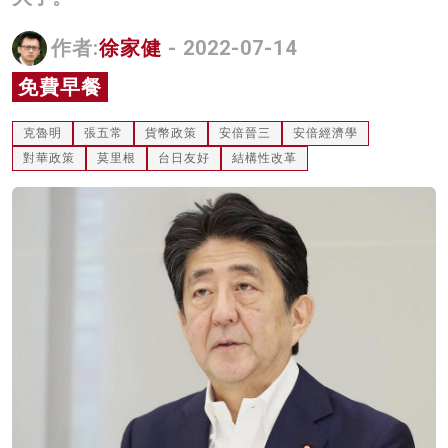
名家榜
作者:
徐家健
- 2022-07-14
灼見活動
免費早餐
關於我們
克魯明
張五常
貨幣政策
安倍晉三
安倍經濟學
對華政策
莫里根
台日友好
結構性改革