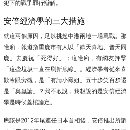
犯下的戰爭罪行辯解。
安倍經濟學的三大措施
就這兩個原因，足以挑起中港兩地一場罵戰。那
邊廂，報道指重慶市有人以「歡天喜地、普天同
慶」去慶祝「死得好」；這邊廂，有網友抨擊
「這些垃圾一直在刷新底線」。經濟學者從來喜
歡冷眼旁觀，是「有請小鳳姐」五十步笑百步還
是「臭蟲論」？我不敢說，我想說的是安倍經濟
學是時候蓋棺論定。
應該是2012年尾連任日本首相後，安倍推出所謂