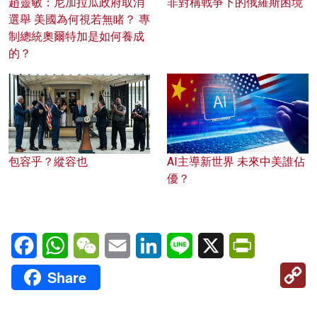
趙靈敏：尼加拉瓜政府取消
非對稱戰爭下的俄羅斯困境
選舉 美國為何視若無睹？ 專
制總統奧爾特加是如何養成
的？
包容乎？縱容也
AI主導新世界 未來中美誰佔
優？
Facebook
WhatsApp
WeChat
Email
LinkedIn
Line
X
PrintFriendl
C
Share
Li