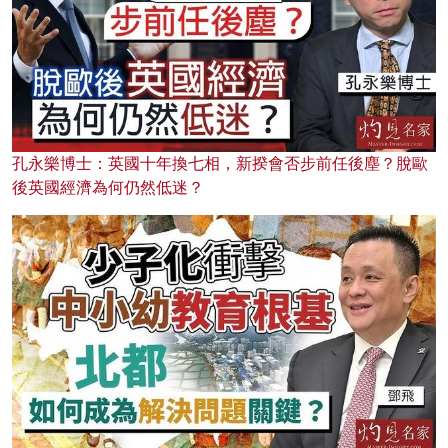
孔永樂博士：英國十年換七相，新揆會否步前任後塵？脫歐
後英國經濟為何仍然低迷？