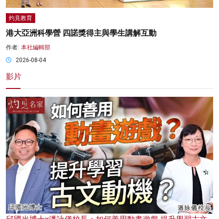
灼見教育
港大亞洲科學營 四諾獎得主與學生講解互動
作者:
本社編輯部
2026-08-04
影片