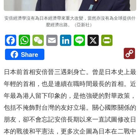
安倍經濟學沒有為日本經濟帶來重大改變，當然亦沒有為全球提供什
麼經濟出路。（亞新社）
Facebook
WhatsApp
WeChat
Email
LinkedIn
Line
X
PrintFriendl
C
Share
Li
日本前首相安倍晉三遇刺身亡。曾是日本史上最
年輕的首相，也是連續在職時間最長的首相。近
年最為港人留下印象的，是他強硬的對華政策，
包括不掩飾對台灣的友好立場。關心國際關係的
朋友，卻不會忘記安倍長期以來一直試圖修改日
本的戰後和平憲法，更多次企圖為日本在二戰中