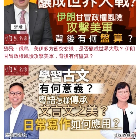
鄧飛：俄烏、美伊多方衝突交織，是否釀成世界大戰？ 伊朗
甘冒政權風險攻擊美軍，背後有何盤算？