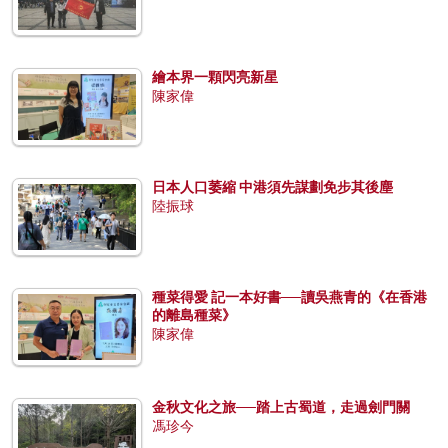
繪本界一顆閃亮新星
陳家偉
日本人口萎縮 中港須先謀劃免步其後塵
陸振球
種菜得愛 記一本好書──讀吳燕青的《在香港
的離島種菜》
陳家偉
金秋文化之旅──踏上古蜀道，走過劍門關
馮珍今