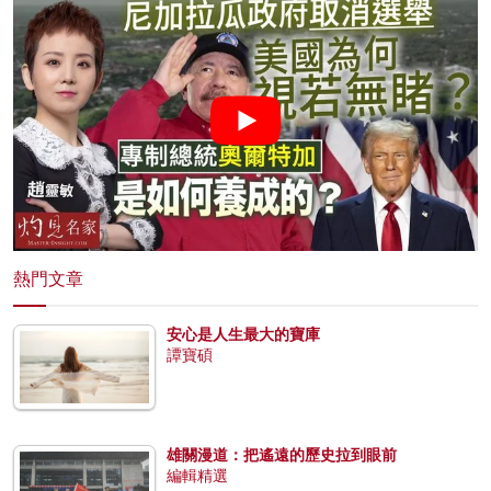
熱門文章
安心是人生最大的寶庫
譚寶碩
雄關漫道：把遙遠的歷史拉到眼前
編輯精選