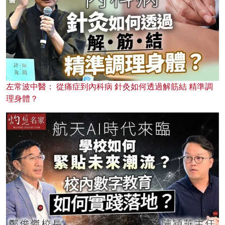
左常波中醫： 從痛症到內科病 針灸如何透過解筋結 精準調
理身體？