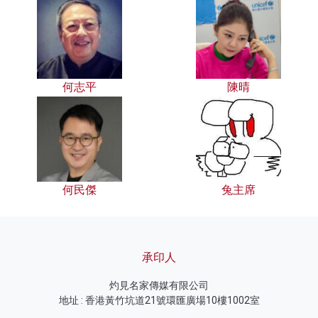
何志平
陳晴
何民傑
兔主席
承印人
灼見名家傳媒有限公司
地址 : 香港黃竹坑道21號環匯廣場10樓1002室