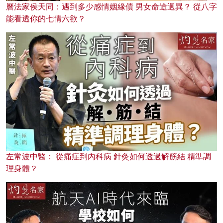
曆法家侯天同：遇到多少感情姻緣債 男女命途迥異？ 從八字
能看透你的七情六欲？
左常波中醫： 從痛症到內科病 針灸如何透過解筋結 精準調
理身體？