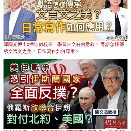
邱國光博士x潘詠儀校長：學習古文有何意義？ 粵語怎樣傳
承文言文之美？ 日常寫作如何應用？