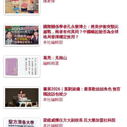
陳家偉
國際關係學者孔永樂博士：將美伊衝突類比
越戰，兩者有何異同？中國崛起能否為全球
格局發揮穩定效用？
本社編輯部
葛亮：見南山
編輯精選
書展2026｜葉劉淑儀：最喜歡姐姐角色 無官
職說話包袱少
本社編輯部
梁鏡威獲任方大副校長 呂大樂加盟社科院
本社編輯部