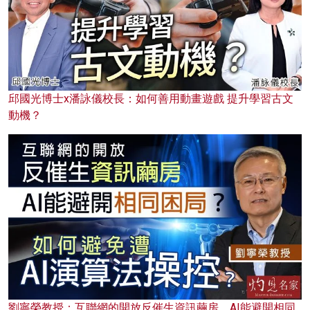
邱國光博士x潘詠儀校長：如何善用動畫遊戲 提升學習古文
動機？
劉寧榮教授：互聯網的開放反催生資訊繭房，AI能避開相同