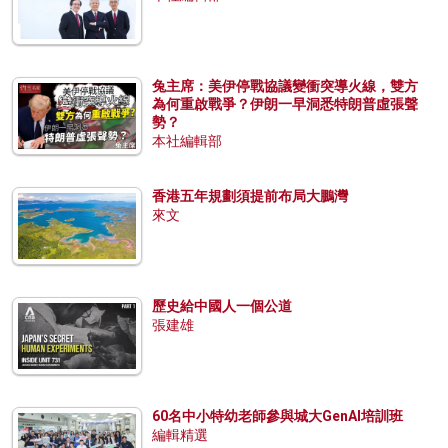
兔主席：美伊停戰協議變衝突導火線，雙方
為何重啟戰爭？伊朗一早洞悉特朗普虛張聲
勢？
本社編輯部
香港五年規劃須提前布局大鵬灣
來文
歷史給中國人一個公道
張建雄
60名中小特幼老師參與城大GenAI培訓班
編輯精選