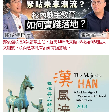
鄭俊傑校長X陳穎華主任：航天AI時代來臨 學校如何緊貼未
來潮流？校內數字教育如何實踐落地？