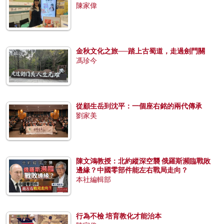
陳家偉
金秋文化之旅──踏上古蜀道，走過劍門關
馮珍今
從顧生岳到沈平：一個座右銘的兩代傳承
劉家美
陳文鴻教授：北約縱深空襲 俄羅斯瀕臨戰敗
邊緣？中國零部件能左右戰局走向？
本社編輯部
行為不檢 培育教化才能治本