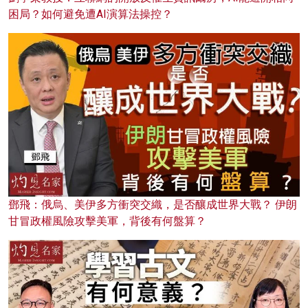
困局？如何避免遭AI演算法操控？
鄧飛：俄烏、美伊多方衝突交織，是否釀成世界大戰？ 伊朗
甘冒政權風險攻擊美軍，背後有何盤算？