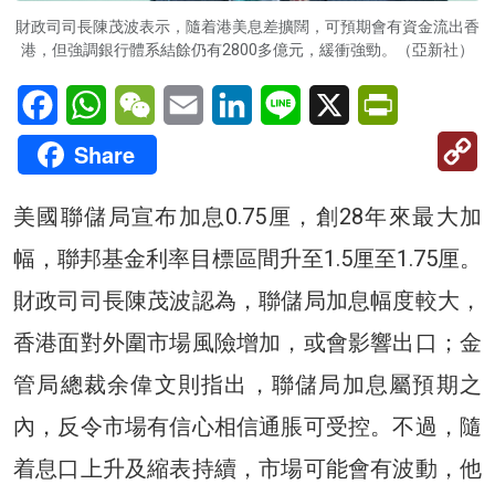
財政司司長陳茂波表示，隨着港美息差擴闊，可預期會有資金流出香
港，但強調銀行體系結餘仍有2800多億元，緩衝強勁。（亞新社）
Facebook
WhatsApp
WeChat
Email
LinkedIn
Line
X
PrintFriendl
C
Share
Li
美國聯儲局宣布加息0.75厘，創28年來最大加
幅，聯邦基金利率目標區間升至1.5厘至1.75厘。
財政司司長陳茂波認為，聯儲局加息幅度較大，
香港面對外圍市場風險增加，或會影響出口；金
管局總裁余偉文則指出，聯儲局加息屬預期之
內，反令市場有信心相信通脹可受控。不過，隨
着息口上升及縮表持續，市場可能會有波動，他