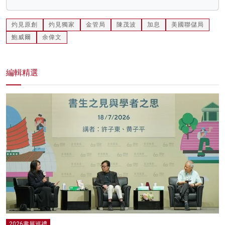
灼見原創
灼見獨家
金管局
陳茂波
加息
美國聯儲局
鮑威爾
余偉文
編輯精選
2026書展巡禮