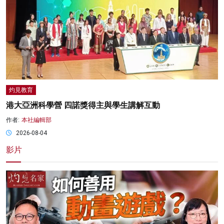
灼見教育
港大亞洲科學營 四諾獎得主與學生講解互動
作者:
本社編輯部
2026-08-04
影片