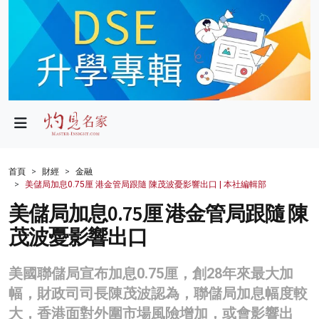
政局
教育
文化
財經
首頁
財經
金融
美儲局加息0.75厘 港金管局跟隨 陳茂波憂影響出口 | 本社編輯部
生活
美儲局加息0.75厘 港金管局跟隨 陳
健康
茂波憂影響出口
商業
美國聯儲局宣布加息0.75厘，創28年來最大加
科技
幅，財政司司長陳茂波認為，聯儲局加息幅度較
影片
大，香港面對外圍市場風險增加，或會影響出