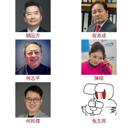
關品方
翁港成
何志平
陳晴
何民傑
兔主席