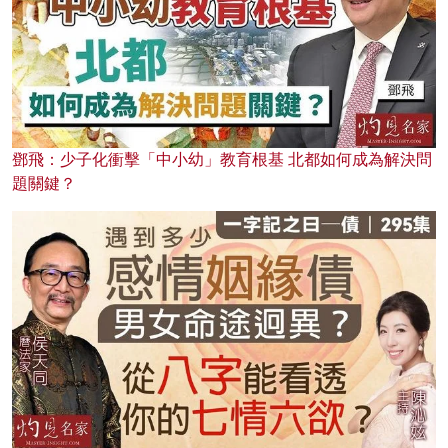
鄧飛：少子化衝擊「中小幼」教育根基 北都如何成為解決問
題關鍵？