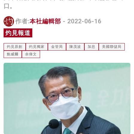
口。
名家榜
灼見活動
作者:
本社編輯部
- 2022-06-16
灼見報道
關於我們
灼見原創
灼見獨家
金管局
陳茂波
加息
美國聯儲局
鮑威爾
余偉文