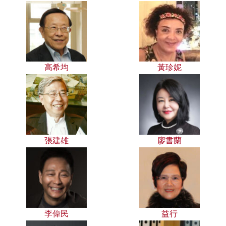
高希均
黃珍妮
張建雄
廖書蘭
李偉民
益行