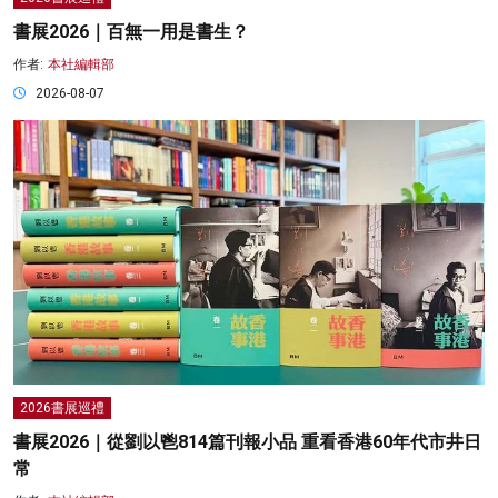
書展2026｜百無一用是書生？
作者:
本社編輯部
2026-08-07
2026書展巡禮
書展2026｜從劉以鬯814篇刊報小品 重看香港60年代市井日
常