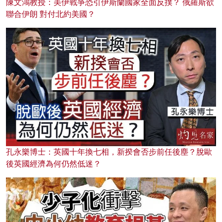
陳文鴻教授：美伊戰爭恐引伊斯蘭國家全面反撲？ 俄羅斯欲
聯合伊朗 對付北約美國？
孔永樂博士：英國十年換七相，新揆會否步前任後塵？脫歐
後英國經濟為何仍然低迷？