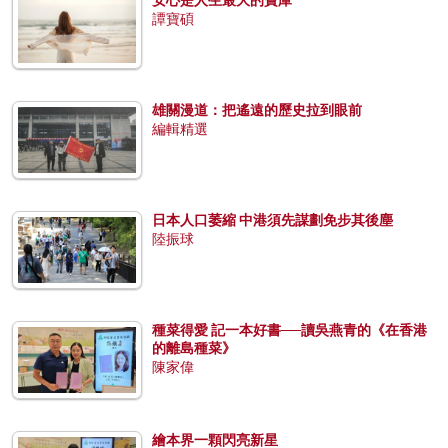
譚寶碩
雄關漫道：把遙遠的歷史拉到眼前
編輯精選
日本人口萎縮 中港須先謀劃免步其後塵
陸振球
種菜得愛 記一本好書──讀吳燕青的《在香港
的離島種菜》
陳家偉
繪本界一顆閃亮新星