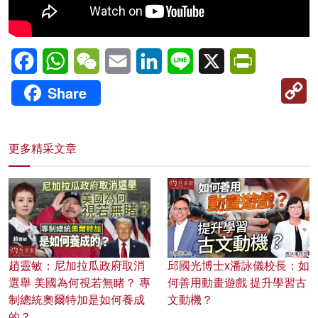
Facebook
WhatsApp
WeChat
Email
LinkedIn
Line
X
PrintFriendl
C
Share
Li
更多精采文章
趙靈敏：尼加拉瓜政府取消
邱國光博士x潘詠儀校長：如
選舉 美國為何視若無睹？ 專
何善用動畫遊戲 提升學習古
制總統奧爾特加是如何養成
文動機？
的？