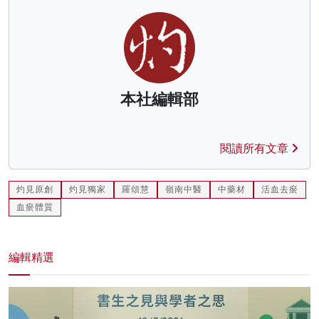
本社編輯部
閱讀所有文章
灼見原創
灼見獨家
羅頌慧
嶺南中醫
中藥材
活血去瘀
血瘀體質
編輯精選