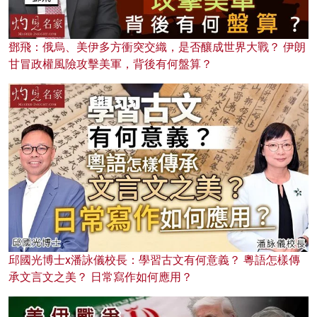
鄧飛：俄烏、美伊多方衝突交織，是否釀成世界大戰？ 伊朗
甘冒政權風險攻擊美軍，背後有何盤算？
邱國光博士x潘詠儀校長：學習古文有何意義？ 粵語怎樣傳
承文言文之美？ 日常寫作如何應用？