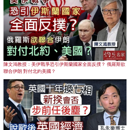
陳文鴻教授：美伊戰爭恐引伊斯蘭國家全面反撲？ 俄羅斯欲
聯合伊朗 對付北約美國？