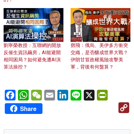
劉寧榮教授：互聯網的開放
鄧飛：俄烏、美伊多方衝突
反催生資訊繭房，AI能避開
交織，是否釀成世界大戰？
相同困局？如何避免遭AI演
伊朗甘冒政權風險攻擊美
算法操控？
軍，背後有何盤算？
Facebook
WhatsApp
WeChat
Email
LinkedIn
Line
X
PrintFriendl
C
Share
Li