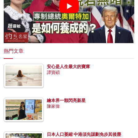
熱門文章
安心是人生最大的寶庫
譚寶碩
繪本界一顆閃亮新星
陳家偉
日本人口萎縮 中港須先謀劃免步其後塵