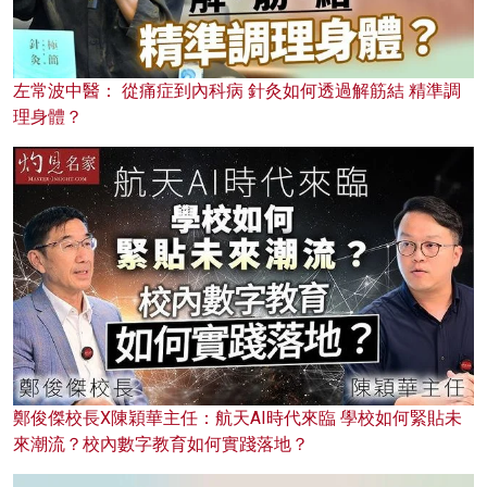
左常波中醫： 從痛症到內科病 針灸如何透過解筋結 精準調
理身體？
鄭俊傑校長X陳穎華主任：航天AI時代來臨 學校如何緊貼未
來潮流？校內數字教育如何實踐落地？