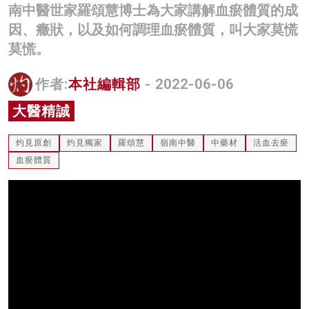
南中醫世家羅頌慧博士為大家講解血瘀體質的成
名家榜
因、癥狀，以及如何調理血瘀體質，叫大家莫慌
灼見活動
莫慌。
關於我們
作者:
本社編輯部
- 2022-06-06
大醫精誠
灼見原創
灼見獨家
羅頌慧
嶺南中醫
中藥材
活血去瘀
血瘀體質