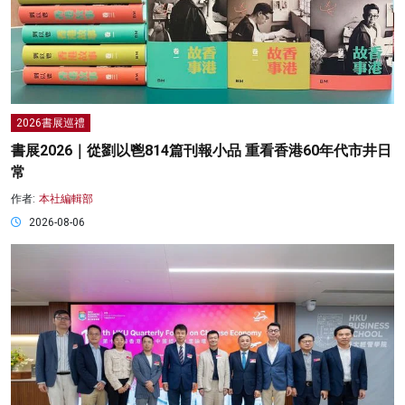
2026書展巡禮
書展2026｜從劉以鬯814篇刊報小品 重看香港60年代市井日
常
作者:
本社編輯部
2026-08-06