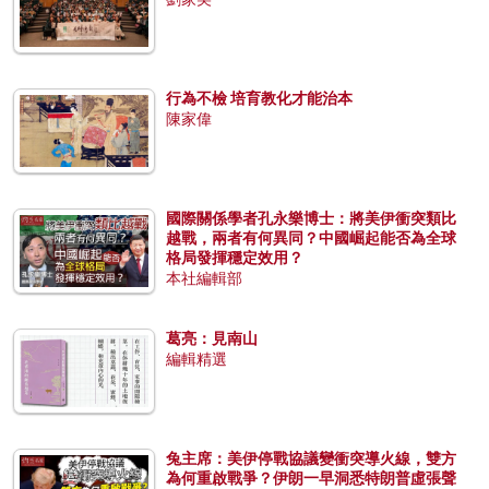
行為不檢 培育教化才能治本
陳家偉
國際關係學者孔永樂博士：將美伊衝突類比
越戰，兩者有何異同？中國崛起能否為全球
格局發揮穩定效用？
本社編輯部
葛亮：見南山
編輯精選
兔主席：美伊停戰協議變衝突導火線，雙方
為何重啟戰爭？伊朗一早洞悉特朗普虛張聲