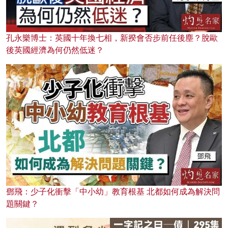
孔永樂博士：英國十年換七相，新揆會否步前任後塵？脫歐
後英國經濟為何仍然低迷？
鄧飛：少子化衝擊「中小幼」教育根基 北都如何成為解決問
題關鍵？