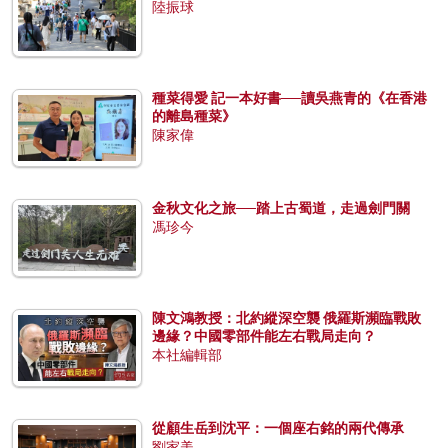
陸振球
種菜得愛 記一本好書──讀吳燕青的《在香港
的離島種菜》
陳家偉
金秋文化之旅──踏上古蜀道，走過劍門關
馮珍今
陳文鴻教授：北約縱深空襲 俄羅斯瀕臨戰敗
邊緣？中國零部件能左右戰局走向？
本社編輯部
從顧生岳到沈平：一個座右銘的兩代傳承
劉家美