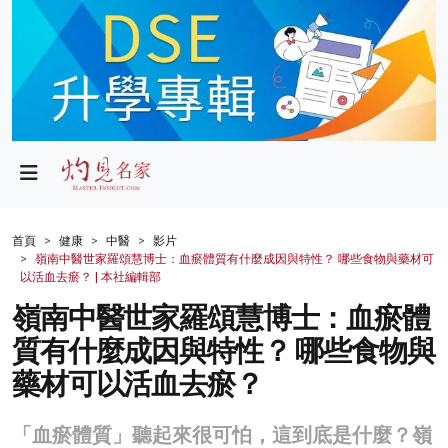
政局
教育
文化
財經
首頁
健康
中醫
影片
嶺南中醫世家羅頌慧博士：血瘀體質有什麼成因與特性？ 哪些食物與藥材可
生活
以活血去瘀？ | 本社編輯部
嶺南中醫世家羅頌慧博士：血瘀體
健康
質有什麼成因與特性？ 哪些食物與
商業
藥材可以活血去瘀？
科技
「血瘀體質」聽起來很可怕，這到底是什麼？嶺
影片