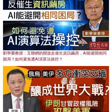
劉寧榮教授：互聯網的開放反催生資訊繭房，AI能避開相同
困局？如何避免遭AI演算法操控？