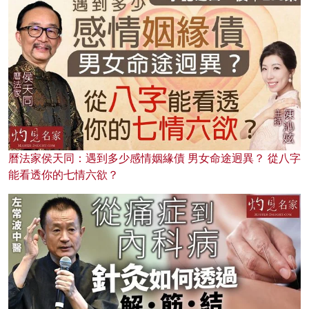
曆法家侯天同：遇到多少感情姻緣債 男女命途迥異？ 從八字
能看透你的七情六欲？