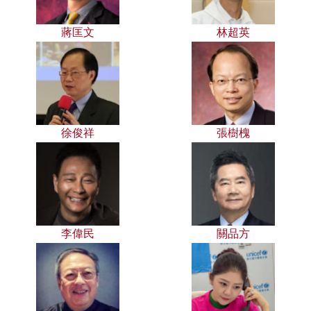
蔣匡文
林超英
徐俊祥
張樹槐
李偉民
關品方