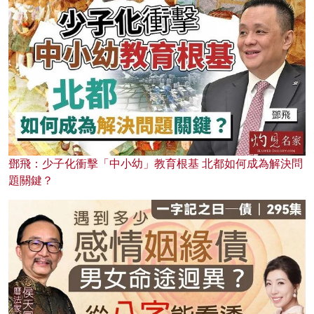
鄧飛：少子化衝擊「中小幼」教育根基 北都如何成為解決問
題關鍵？