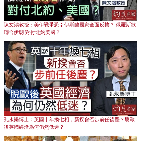
陳文鴻教授：美伊戰爭恐引伊斯蘭國家全面反撲？ 俄羅斯欲
聯合伊朗 對付北約美國？
孔永樂博士：英國十年換七相，新揆會否步前任後塵？脫歐
後英國經濟為何仍然低迷？