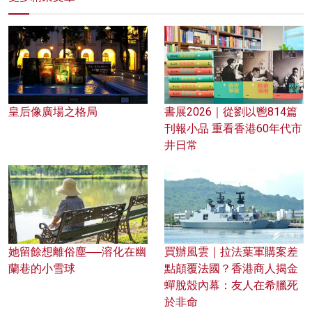
皇后像廣場之格局
書展2026｜從劉以鬯814篇
刊報小品 重看香港60年代市
井日常
她留餘想離俗塵──溶化在幽
買辦風雲｜拉法葉軍購案差
蘭巷的小雪球
點顛覆法國？香港商人揭金
蟬脫殼內幕：友人在希臘死
於非命