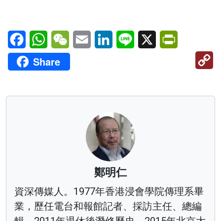
Facebook
WhatsApp
WeChat
Email
LinkedIn
Line
X
PrintFriendl
C
Share
Li
鄭明仁
資深傳媒人。1977年香港浸會學院傳理系畢
業，歷任電台和報館記者、採訪主任、總編
輯。2011年退休後潛修歷史，2015年北京大