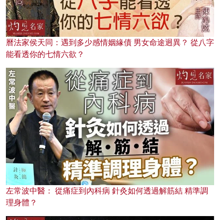
曆法家侯天同：遇到多少感情姻緣債 男女命途迥異？ 從八字
能看透你的七情六欲？
左常波中醫： 從痛症到內科病 針灸如何透過解筋結 精準調
理身體？