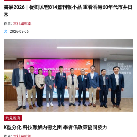
書展2026｜從劉以鬯814篇刊報小品 重看香港60年代市井日
常
作者:
本社編輯部
2026-08-06
灼見經濟
K型分化 科技難解內需之困 學者倡政策協同發力
作者:
本社編輯部