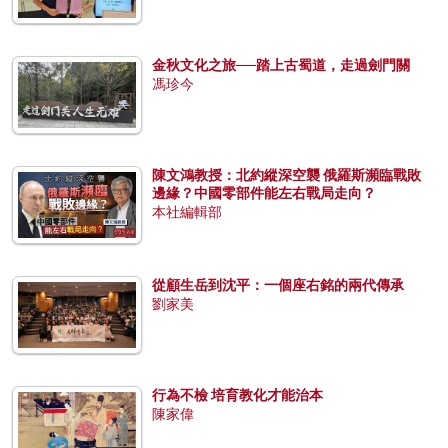
金秋文化之旅──踏上古蜀道，走過劍門關
馮珍今
陳文鴻教授：北約縱深空襲 俄羅斯瀕臨戰敗
邊緣？中國零部件能左右戰局走向？
本社編輯部
從顧生岳到沈平：一個座右銘的兩代傳承
劉家美
行為不檢 培育教化才能治本
陳家偉