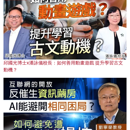
邱國光博士x潘詠儀校長：如何善用動畫遊戲 提升學習古文
動機？