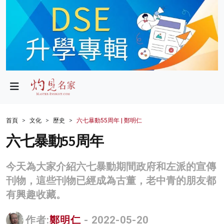
政局
教育
文化
財經
首頁
文化
歷史
六七暴動55周年 | 鄭明仁
生活
六七暴動55周年
健康
今天為大家介紹六七暴動期間政府和左派的宣傳
商業
刊物，這些刊物已經成為古董，老中青的朋友都
有興趣收藏。
科技
影片
作者:
鄭明仁
- 2022-05-20