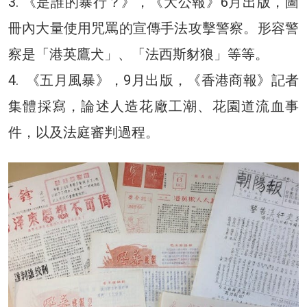
3. 《是誰的暴行？》，《大公報》6月出版，圖
冊內大量使用咒罵的宣傳手法攻擊警察。形容警
察是「港英鷹犬」、「法西斯豺狼」等等。
4. 《五月風暴》，9月出版，《香港商報》記者
集體採寫，論述人造花廠工潮、花園道流血事
件，以及法庭審判過程。