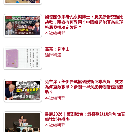
國際關係學者孔永樂博士：將美伊衝突類比
越戰，兩者有何異同？中國崛起能否為全球
格局發揮穩定效用？
本社編輯部
葛亮：見南山
編輯精選
兔主席：美伊停戰協議變衝突導火線，雙方
為何重啟戰爭？伊朗一早洞悉特朗普虛張聲
勢？
本社編輯部
書展2026｜葉劉淑儀：最喜歡姐姐角色 無官
職說話包袱少
本社編輯部