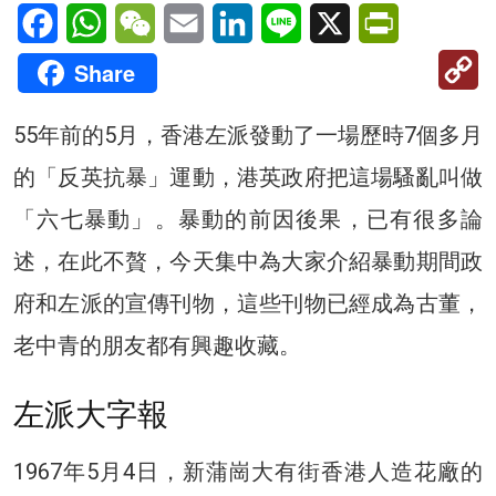
Facebook
WhatsApp
WeChat
Email
LinkedIn
Line
X
PrintFriendl
C
Share
Li
55年前的5月，香港左派發動了一場歷時7個多月
的「反英抗暴」運動，港英政府把這場騷亂叫做
「六七暴動」。暴動的前因後果，已有很多論
述，在此不贅，今天集中為大家介紹暴動期間政
府和左派的宣傳刊物，這些刊物已經成為古董，
老中青的朋友都有興趣收藏。
左派大字報
1967年5月4日，新蒲崗大有街香港人造花廠的