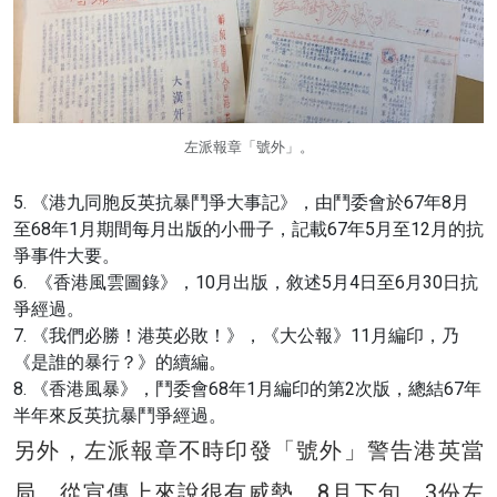
左派報章「號外」。
5. 《港九同胞反英抗暴鬥爭大事記》，由鬥委會於67年8月
至68年1月期間每月出版的小冊子，記載67年5月至12月的抗
爭事件大要。
6. 《香港風雲圖錄》，10月出版，敘述5月4日至6月30日抗
爭經過。
7. 《我們必勝！港英必敗！》，《大公報》11月編印，乃
《是誰的暴行？》的續編。
8. 《香港風暴》，鬥委會68年1月編印的第2次版，總結67年
半年來反英抗暴鬥爭經過。
另外，左派報章不時印發「號外」警告港英當
局，從宣傳上來說很有威勢。8月下旬，3份左