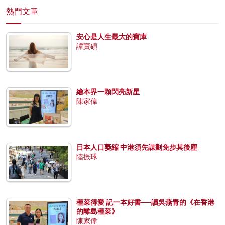
熱門文章
安心是人生最大的寶庫
譚寶碩
繪本界一顆閃亮新星
陳家偉
日本人口萎縮 中港須先謀劃免步其後塵
陸振球
種菜得愛 記一本好書──讀吳燕青的《在香港
的離島種菜》
陳家偉