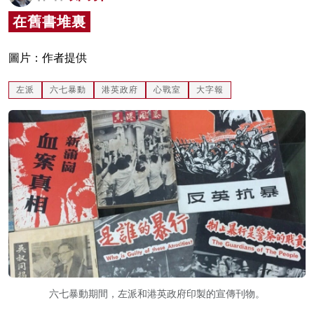
名家榜
在舊書堆裏
灼見活動
圖片：作者提供
關於我們
左派
六七暴動
港英政府
心戰室
大字報
六七暴動期間，左派和港英政府印製的宣傳刊物。