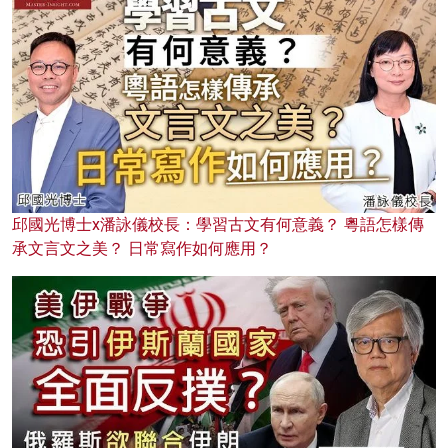
邱國光博士x潘詠儀校長：學習古文有何意義？ 粵語怎樣傳
承文言文之美？ 日常寫作如何應用？