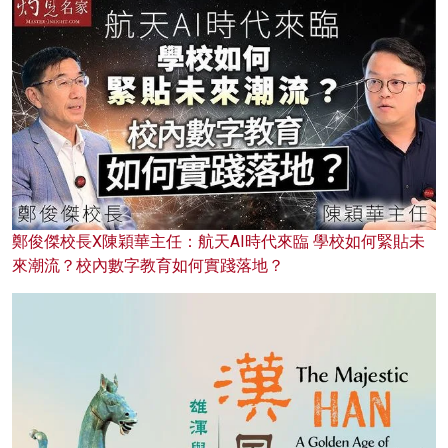
鄭俊傑校長X陳穎華主任：航天AI時代來臨 學校如何緊貼未
來潮流？校內數字教育如何實踐落地？