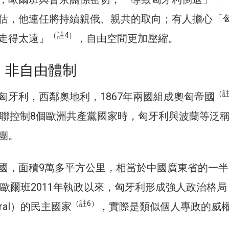
估，他連任將持續親俄、親共的取向；有人擔心「
（註4）
走得太遠」
，自由空間更加壓縮。
 非自由體制
（註
匈牙利，西鄰奧地利，1867年兩國組成奧匈帝國
9，蘇聯控制8個歐洲共產黨國家時，匈牙利與波蘭等泛
團。
國，面積9萬多平方公里，相當於中國廣東省的一半
自歐爾班2011年執政以來，匈牙利形成強人政治格
（註6）
eral）的民主國家
，實際是類似個人專政的威