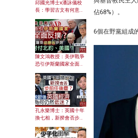
與基督教民主人
邱國光博士x潘詠儀校
長：學習古文有何意
佔68%）。
義？ 粵語怎樣傳承文言
文之美？ 日常寫作如何
6個在野黨組成的匈
應用？
陳文鴻教授：美伊戰爭
恐引伊斯蘭國家全面反
撲？ 俄羅斯欲聯合伊朗
對付北約美國？
孔永樂博士：英國十年
換七相，新揆會否步前
任後塵？脫歐後英國經
濟為何仍然低迷？