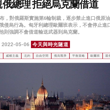
親俄總理 拒絕烏克蘭借道
宣布，對俄羅斯實施第6輪制裁，逐步禁止進口俄原
俄侵烏行為。匈牙利總理歐爾班表示，不會停止進
他則強調不會借道輸送武器到烏克蘭。
 2022-05-06
今天與時光隧道
京
威權主義
北約
自由空間
俄烏戰爭
平衡策略
歐爾班
親