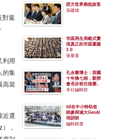
西方世界兩批政客
張建雄
反對黨
—
市區再生局範式實
現真正的市區重建
3.0
張量童
又利用
人的集
孔永樂博士：英國
十年換七相，新揆
最高當
會否步前任後塵？
脫歐後英國經濟為
本社編輯部
何仍然低迷？
60名中小特幼老
師參與城大GenAI
接近選
培訓班
編輯精選
z），