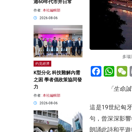
港60年代市井日常
作者:
本社編輯部
2026-08-06
多瑙
灼見經濟
Facebook
WhatsA
W
K型分化 科技難解內需
之困 學者倡政策協同發
力
「生命誠
作者:
本社編輯部
2026-08-06
這是19世紀匈牙
句，曾深深影響
朗誦此詩和平遊