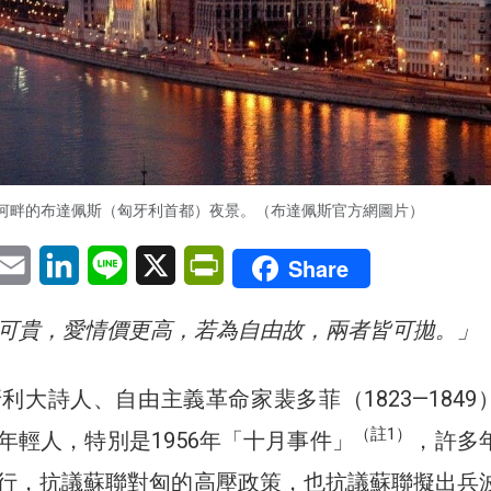
河畔的布達佩斯（匈牙利首都）夜景。（布達佩斯官方網圖片）
pp
eChat
Email
LinkedIn
Line
X
PrintFriendly
Share
可貴，愛情價更高，若為自由故，兩者皆可拋。」
利大詩人、自由主義革命家裴多菲（1823—1849
（註1）
年輕人，特別是1956年「十月事件」
，許多
行，抗議蘇聯對匈的高壓政策，也抗議蘇聯擬出兵