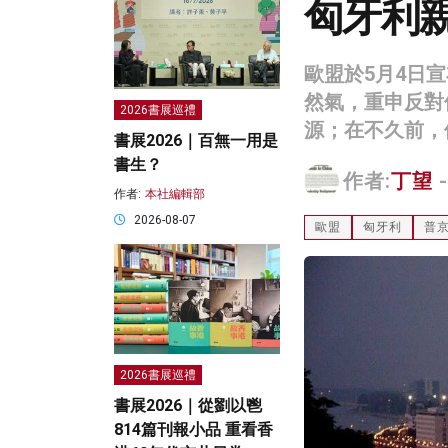
匈牙利
歐盟於5月4日
然氣，重申反對
2026書展巡禮
源；在不久前，
書展2026｜百無一用是
書生？
作者:
丁望
-
作者:
本社編輯部
2026-08-07
歐盟
匈牙利
普
2026書展巡禮
書展2026｜從劉以鬯
814篇刊報小品 重看香