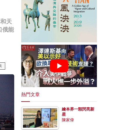
油和天
口俄能
俄
熱門文章
繪本界一顆閃亮新
星
陳家偉