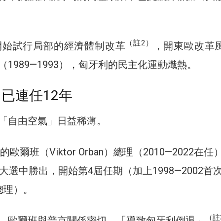
（註2）
利開始試行局部的經濟體制改革
，開東歐改革
1989—1993），匈牙利的民主化運動熾熱。
 已連任12年
「自由空氣」日益稀薄。
的歐爾班（Viktor Orban）總理（2010—2022在
大選中勝出，開始第4屆任期（加上1998—2002首
總理）。
（註
，歐爾班與普京關係密切，「導致匈牙利倒退」