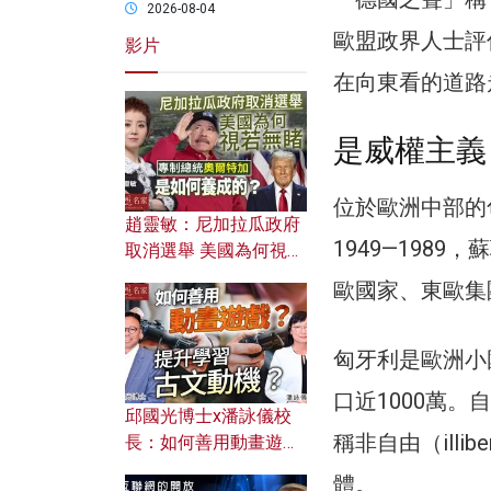
2026-08-04
歐盟政界人士評
影片
在向東看的道路
是威權主義
位於歐洲中部的
趙靈敏：尼加拉瓜政府
1949—198
取消選舉 美國為何視若
無睹？ 專制總統奧爾特
歐國家、東歐集
加是如何養成的？
匈牙利是歐洲小
口近1000萬。
邱國光博士x潘詠儀校
稱非自由（illib
長：如何善用動畫遊戲
提升學習古文動機？
體。