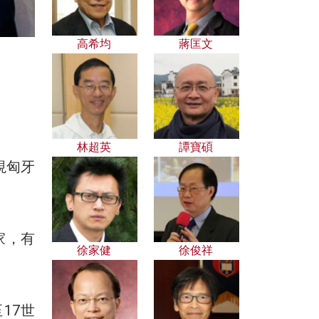
高希均
蔣匡文
林超英
譚寶碩
視匈牙
家，有
徐家健
徐俊祥
17世