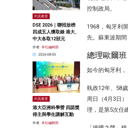
控制政局。
灼見教育
DSE 2026｜聯招放榜
1968，匈牙
四成五人獲取錄 港大、
先。蘇東波期間（
中大各取12狀元
作者:
本社編輯部
總理歐爾班
2026-08-05
如今的匈牙利，
執政12年、58歲
周日（4月3日）
灼見教育
港大亞洲科學營 四諾獎
理，是第5次任
得主與學生講解互動
作者:
本社編輯部
「德國之聲」稱