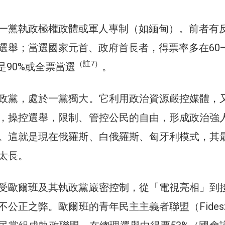
一黨執政極權政體或軍人專制（如緬甸）。前者有
選舉；當選國家元首、政府首長者，得票率多在60
（註7）
是90%或全票當選
。
政黨，處於一黨獨大。它利用政治資源嚴控媒體，
，操控選舉，限制、管控公民的自由，形成政治強
。這就是現在俄羅斯、白俄羅斯、匈牙利模式，其
太長。
受歐爾班及其執政黨嚴密控制，從「電視亮相」到
不公正之弊。歐爾班的青年民主主義者聯盟（Fides