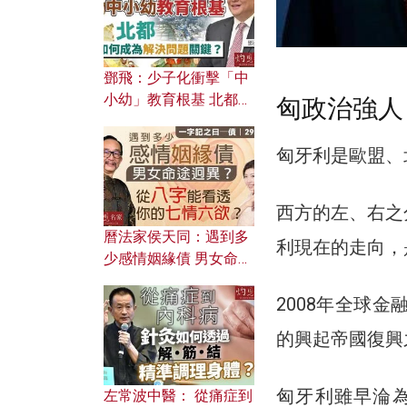
鄧飛：少子化衝擊「中
小幼」教育根基 北都如
匈政治強人
何成為解決問題關鍵？
匈牙利是歐盟、
西方的左、右之
曆法家侯天同：遇到多
利現在的走向，
少感情姻緣債 男女命途
迥異？ 從八字能看透你
的七情六欲？
2008年全球
的興起帝國復興
匈牙利雖早淪為
左常波中醫： 從痛症到