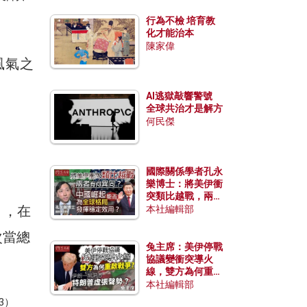
行為不檢 培育教
化才能治本
陳家偉
風氣之
AI逃獄敲響警號
全球共治才是解方
何民傑
國際關係學者孔永
樂博士：將美伊衝
突類比越戰，兩者
任），在
有何異同？中國崛
本社編輯部
起能否為全球格局
發揮穩定效用？
次當總
兔主席：美伊停戰
協議變衝突導火
線，雙方為何重啟
戰爭？伊朗一早洞
本社編輯部
悉特朗普虛張聲
3）
。