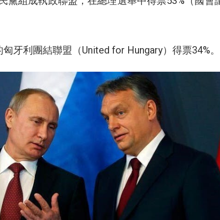
民黨組成執政聯盟，在總理選舉中得票53%（國會
牙利團結聯盟（United for Hungary）得票34%。