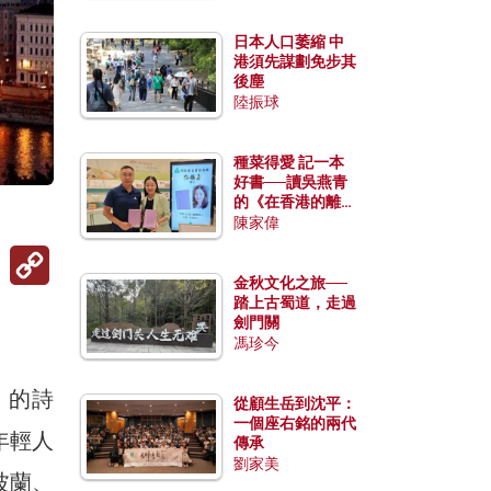
日本人口萎縮 中
港須先謀劃免步其
後塵
陸振球
種菜得愛 記一本
好書──讀吳燕青
的《在香港的離島
種菜》
陳家偉
Copy
Link
金秋文化之旅──
踏上古蜀道，走過
劍門關
馮珍今
）的詩
從顧生岳到沈平：
一個座右銘的兩代
年輕人
傳承
劉家美
波蘭、