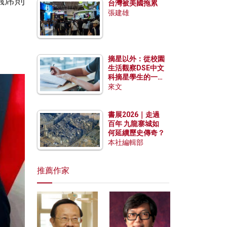
議席則
台灣被美國拖累
張建雄
摘星以外：從校園
生活觀察DSE中文
科摘星學生的一點
特質
來文
書展2026｜走過
百年 九龍寨城如
何延續歷史傳奇？
本社編輯部
推薦作家