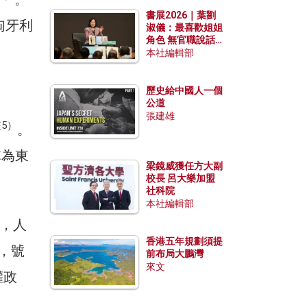
勢？
書展2026｜葉劉
匈牙利
淑儀：最喜歡姐姐
角色 無官職說話
包袱少
本社編輯部
歷史給中國人一個
公道
張建雄
5）
。
稱為東
梁鏡威獲任方大副
校長 呂大樂加盟
社科院
本社編輯部
，人
香港五年規劃須提
局，號
前布局大鵬灣
來文
權政