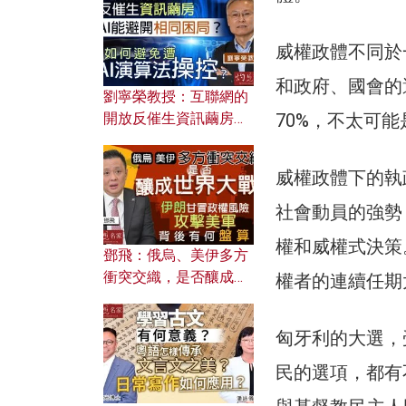
威權政體不同於
和政府、國會的
劉寧榮教授：互聯網的
70%，不太可能
開放反催生資訊繭房，
AI能避開相同困局？如
何避免遭AI演算法操
威權政體下的執
控？
社會動員的強勢
權和威權式決策
鄧飛：俄烏、美伊多方
衝突交織，是否釀成世
權者的連續任期
界大戰？ 伊朗甘冒政權
風險攻擊美軍，背後有
匈牙利的大選，
何盤算？
民的選項，都有