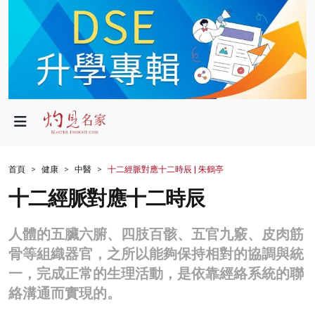
政局
教育
文化
財經
首頁
健康
中醫
十二經脈對應十二時辰 | 朱鶴亭
生活
十二經脈對應十二時辰
健康
人體的五臟六腑、四肢百骸、五官九竅、皮肉筋
商業
骨等組織器官，之所以能夠保持相對的協調與統
一，完成正常的生理活動，是依靠經絡系統的聯
科技
絡溝通而實現的。
影片