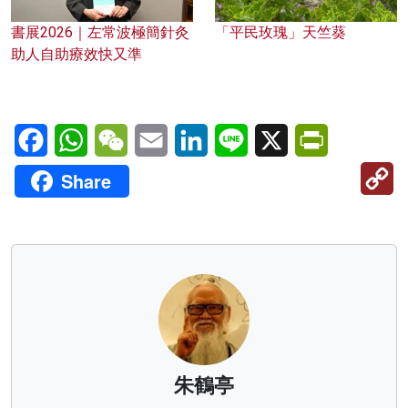
書展2026｜左常波極簡針灸
「平民玫瑰」天竺葵
助人自助療效快又準
Facebook
WhatsApp
WeChat
Email
LinkedIn
Line
X
PrintFriendl
C
Share
Li
朱鶴亭