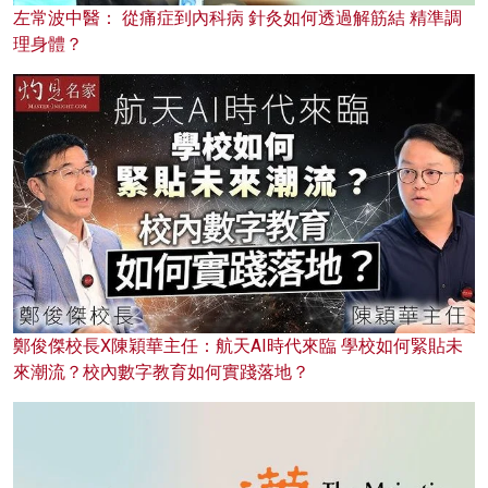
左常波中醫： 從痛症到內科病 針灸如何透過解筋結 精準調
理身體？
鄭俊傑校長X陳穎華主任：航天AI時代來臨 學校如何緊貼未
來潮流？校內數字教育如何實踐落地？