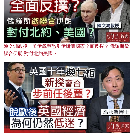
陳文鴻教授：美伊戰爭恐引伊斯蘭國家全面反撲？ 俄羅斯欲
聯合伊朗 對付北約美國？