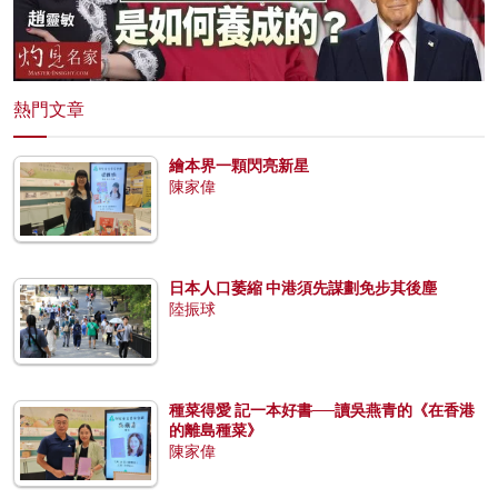
熱門文章
繪本界一顆閃亮新星
陳家偉
日本人口萎縮 中港須先謀劃免步其後塵
陸振球
種菜得愛 記一本好書──讀吳燕青的《在香港
的離島種菜》
陳家偉