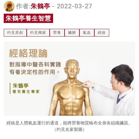
作者:
朱鶴亭
- 2022-03-27
名家榜
朱鶴亭養生智慧
灼見活動
灼見原創
灼見獨家
營養
臟腑
氣血
經絡
關於我們
經絡是人體氣血運行的通道，能將營養物質輸布全身各組織臟器。
（灼見名家製圖）