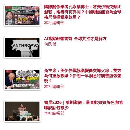
國際關係學者孔永樂博士：將美伊衝突類比
越戰，兩者有何異同？中國崛起能否為全球
格局發揮穩定效用？
本社編輯部
AI逃獄敲響警號 全球共治才是解方
何民傑
兔主席：美伊停戰協議變衝突導火線，雙方
為何重啟戰爭？伊朗一早洞悉特朗普虛張聲
勢？
本社編輯部
書展2026｜葉劉淑儀：最喜歡姐姐角色 無官
職說話包袱少
本社編輯部