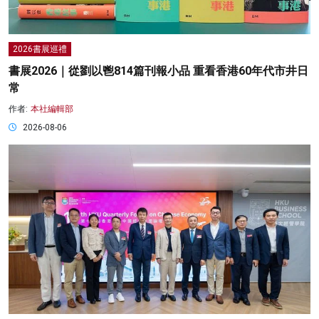
2026書展巡禮
書展2026｜從劉以鬯814篇刊報小品 重看香港60年代市井日
常
作者:
本社編輯部
2026-08-06