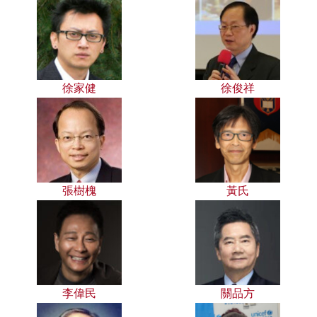
徐家健
徐俊祥
張樹槐
黃氏
李偉民
關品方