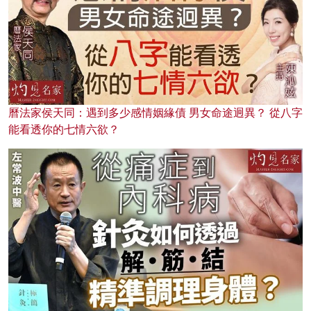
曆法家侯天同：遇到多少感情姻緣債 男女命途迥異？ 從八字
能看透你的七情六欲？