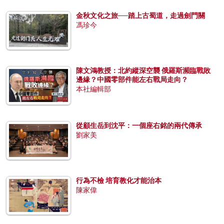
金秋文化之旅──踏上古蜀道，走過劍門關
馮珍今
陳文鴻教授：北約縱深空襲 俄羅斯瀕臨戰敗
邊緣？中國零部件能左右戰局走向？
本社編輯部
從顧生岳到沈平：一個座右銘的兩代傳承
劉家美
行為不檢 培育教化才能治本
陳家偉