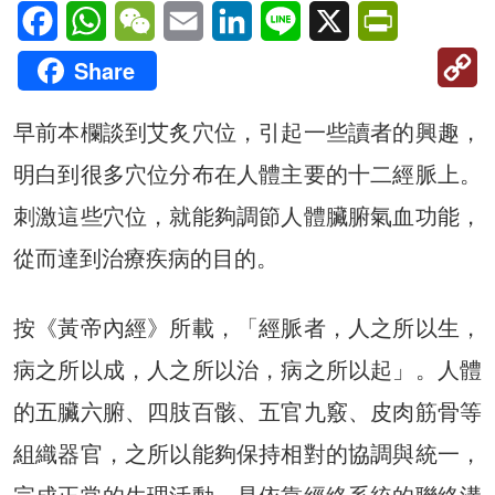
Facebook
WhatsApp
WeChat
Email
LinkedIn
Line
X
PrintFriendl
C
Share
Li
早前本欄談到艾炙穴位，引起一些讀者的興趣，
明白到很多穴位分布在人體主要的十二經脈上。
刺激這些穴位，就能夠調節人體臟腑氣血功能，
從而達到治療疾病的目的。
按《黃帝內經》所載，「經脈者，人之所以生，
病之所以成，人之所以治，病之所以起」。人體
的五臟六腑、四肢百骸、五官九竅、皮肉筋骨等
組織器官，之所以能夠保持相對的協調與統一，