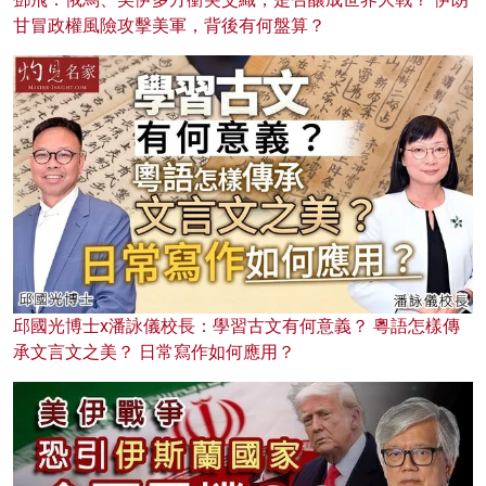
甘冒政權風險攻擊美軍，背後有何盤算？
邱國光博士x潘詠儀校長：學習古文有何意義？ 粵語怎樣傳
承文言文之美？ 日常寫作如何應用？