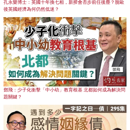
孔永樂博士：英國十年換七相，新揆會否步前任後塵？脫歐
後英國經濟為何仍然低迷？
鄧飛：少子化衝擊「中小幼」教育根基 北都如何成為解決問
題關鍵？