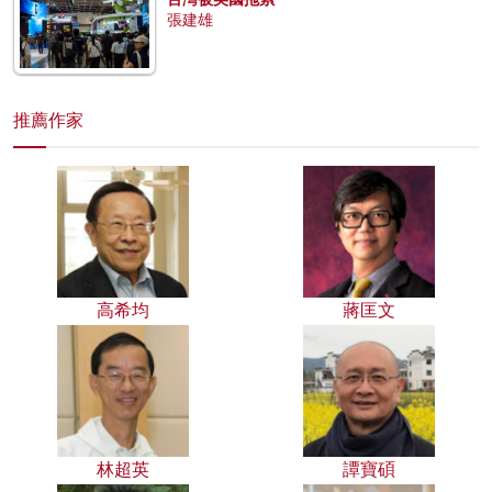
張建雄
推薦作家
高希均
蔣匡文
林超英
譚寶碩