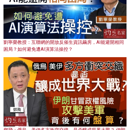
劉寧榮教授：互聯網的開放反催生資訊繭房，AI能避開相同
困局？如何避免遭AI演算法操控？
鄧飛：俄烏、美伊多方衝突交織，是否釀成世界大戰？ 伊朗