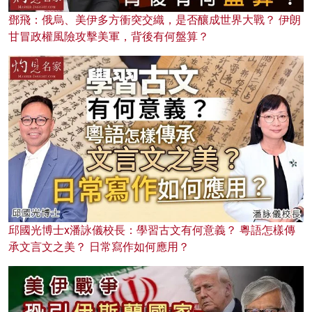
鄧飛：俄烏、美伊多方衝突交織，是否釀成世界大戰？ 伊朗
甘冒政權風險攻擊美軍，背後有何盤算？
邱國光博士x潘詠儀校長：學習古文有何意義？ 粵語怎樣傳
承文言文之美？ 日常寫作如何應用？