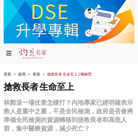
政局
教育
文化
財經
首頁
政局
香港
搶救長者 生命至上 | 陳婉瑩
生活
搶救長者 生命至上
健康
林鄭這一場仗要怎樣打？內地專家已經明確表示
商業
救人是重中之重，不是全民檢測，政府是否會將
準備全民檢測的資源轉移到拯救長者和高危人
科技
群，集中醫療資源，減少死亡？
影片