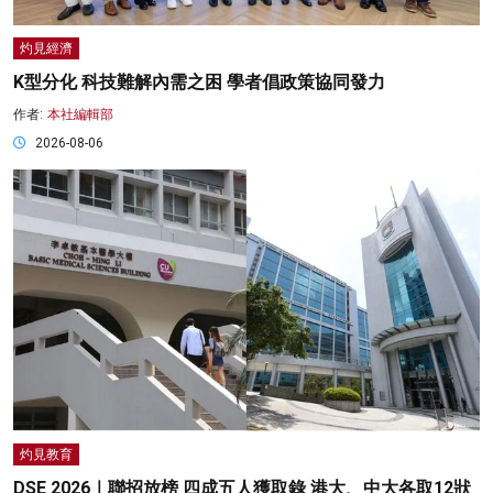
灼見經濟
K型分化 科技難解內需之困 學者倡政策協同發力
作者:
本社編輯部
2026-08-06
灼見教育
DSE 2026｜聯招放榜 四成五人獲取錄 港大、中大各取12狀