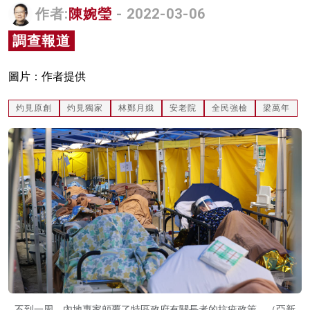
作者:
陳婉瑩
- 2022-03-06
名家榜
調查報道
灼見活動
關於我們
圖片：作者提供
灼見原創
灼見獨家
林鄭月娥
安老院
全民強檢
梁萬年
不到一周，內地專家顛覆了特區政府有關長者的抗疫政策。（亞新