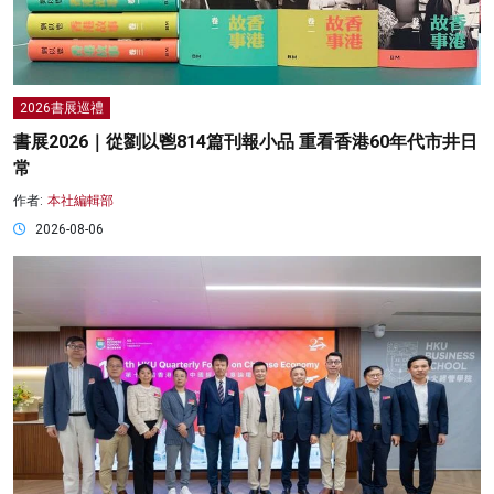
2026書展巡禮
書展2026｜從劉以鬯814篇刊報小品 重看香港60年代市井日
常
作者:
本社編輯部
2026-08-06