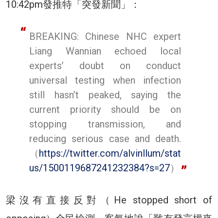
10:42pm發推特「突發新聞」：
BREAKING: Chinese NHC expert
Liang Wannian echoed local
experts’ doubt on conduct
universal testing when infection
still hasn’t peaked, saying the
current priority should be on
stopping transmission, and
reducing serious case and death.
（
https://twitter.com/alvinllum/stat
us/1500119687241232384?s=27
）
梁沒有直接反對（He stopped short of