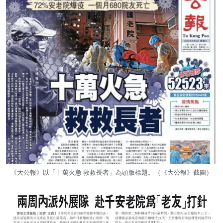
《大公報》以「十萬火急 救救長者」為頭版標題。（《大公報》截圖）