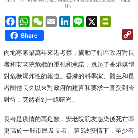
社）
Facebook
WhatsApp
WeChat
Email
LinkedIn
Line
X
PrintFriendl
C
Share
Li
內地專家梁萬年來港考察，觸動了特區政府對長
者和安老院危機的重視和承諾，挑起了香港媒體
對危機爆炸性的報道。香港的科學家、醫生和長
者團體長久以來對政府的建言和要求一直受到冷
對待，突然看到一線曙光。
長者是疫情的高危族，安老院院友感染後死亡率
更高於一般市民及長者。第5波疫情下，至少有