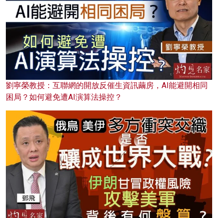
劉寧榮教授：互聯網的開放反催生資訊繭房，AI能避開相同
困局？如何避免遭AI演算法操控？