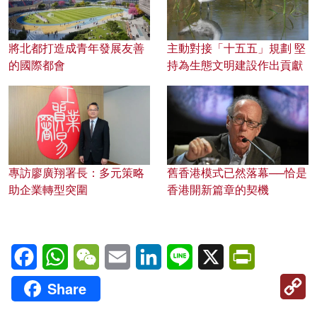
將北都打造成青年發展友善
主動對接「十五五」規劃 堅
的國際都會
持為生態文明建設作出貢獻
專訪廖廣翔署長：多元策略
舊香港模式已然落幕──恰是
助企業轉型突圍
香港開新篇章的契機
Facebook
WhatsApp
WeChat
Email
LinkedIn
Line
X
PrintFriendl
C
Share
Li