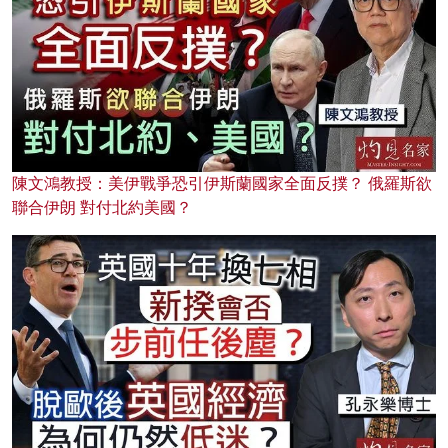
陳文鴻教授：美伊戰爭恐引伊斯蘭國家全面反撲？ 俄羅斯欲
聯合伊朗 對付北約美國？