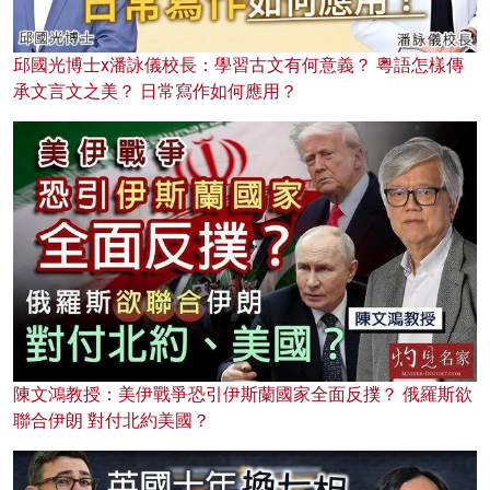
邱國光博士x潘詠儀校長：學習古文有何意義？ 粵語怎樣傳
承文言文之美？ 日常寫作如何應用？
陳文鴻教授：美伊戰爭恐引伊斯蘭國家全面反撲？ 俄羅斯欲
聯合伊朗 對付北約美國？