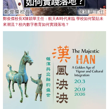
鄭俊傑校長X陳穎華主任：航天AI時代來臨 學校如何緊貼未
來潮流？校內數字教育如何實踐落地？