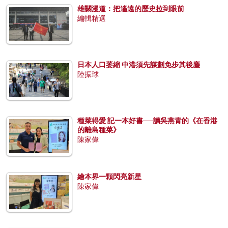
雄關漫道：把遙遠的歷史拉到眼前
編輯精選
日本人口萎縮 中港須先謀劃免步其後塵
陸振球
種菜得愛 記一本好書──讀吳燕青的《在香港
的離島種菜》
陳家偉
繪本界一顆閃亮新星
陳家偉