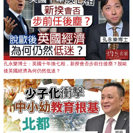
孔永樂博士：英國十年換七相，新揆會否步前任後塵？脫歐
後英國經濟為何仍然低迷？