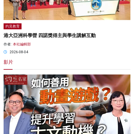
灼見教育
港大亞洲科學營 四諾獎得主與學生講解互動
作者:
本社編輯部
2026-08-04
影片