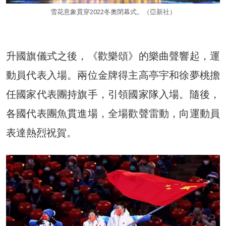
雪花意象貫穿2022冬奧閉幕式。（亞新社）
升國旗儀式之後，《歡樂頌》的樂曲聲響起，運
動員代表入場。兩位金牌得主高亭宇和徐夢桃擔
任國家代表團持旗手，引領國家隊入場。隨後，
各國代表團魚貫進場，全場歡聲雷動，向運動員
表達熱烈祝賀。