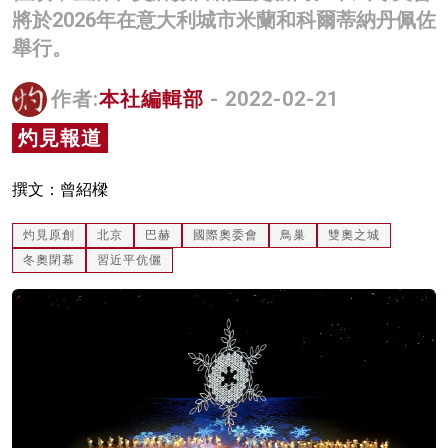
將於2026年在意大利城市米蘭和科爾蒂納丹佩佐
名家榜
舉行。
灼見活動
作者:
本社編輯部
- 2022-02-21
關於我們
灼見報道
撰文：曾紹樑
灼見原創
北京
巴赫
國際奧委會
鳥巢
雙奧之城
冬奧閉幕
習近平伉儷