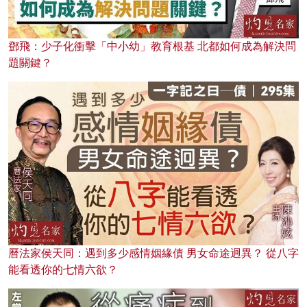
鄧飛：少子化衝擊「中小幼」教育根基 北都如何成為解決問
題關鍵？
曆法家侯天同：遇到多少感情姻緣債 男女命途迥異？ 從八字
能看透你的七情六欲？