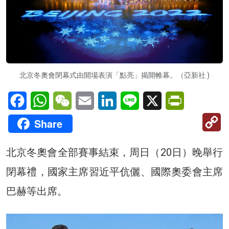
北京冬奧會閉幕式由開場表演「點亮」揭開帷幕。（亞新社 )
Facebook
WhatsApp
WeChat
Email
LinkedIn
Line
X
PrintFriendl
C
Share
Li
北京冬奧會全部賽事結束，周日（20日）晚舉行
閉幕禮，國家主席習近平伉儷、國際奧委會主席
巴赫等出席。