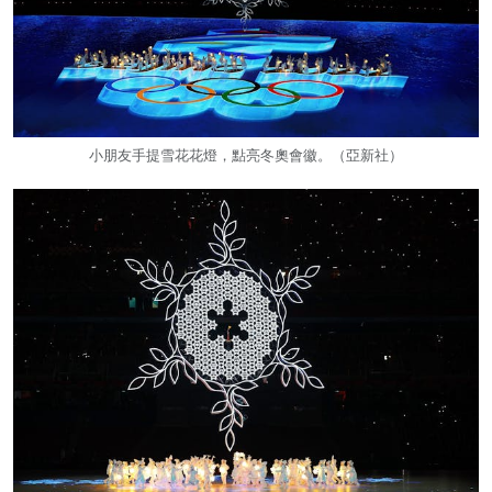
小朋友手提雪花花燈，點亮冬奧會徽。（亞新社）