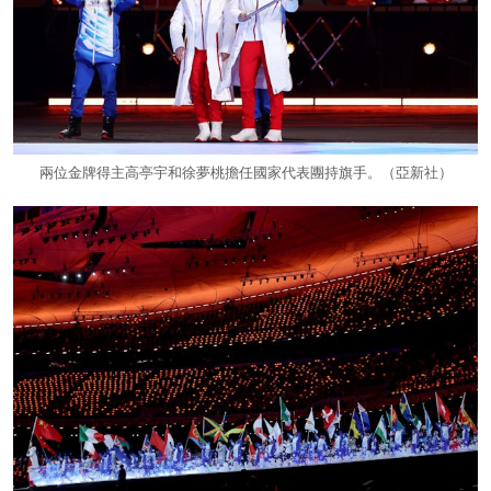
兩位金牌得主高亭宇和徐夢桃擔任國家代表團持旗手。（亞新社）