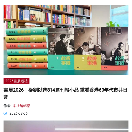
2026書展巡禮
書展2026｜從劉以鬯814篇刊報小品 重看香港60年代市井日
常
作者:
本社編輯部
2026-08-06