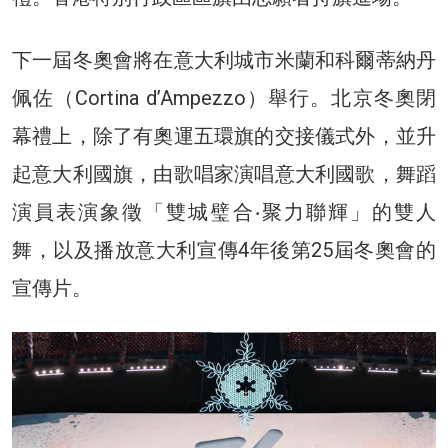
下一屆冬奧會將在意大利城市米蘭和科爾蒂納丹
佩佐（Cortina d’Ampezzo）舉行。北京冬奧閉
幕禮上，除了有奧運五環旗的交接儀式外，並升
起意大利國旗，由歌唱家演唱意大利國歌，舞蹈
演員表演象徵「雙城璧合‧聚力聯輝」的雙人
舞，以及播放意大利宣傳4年後第25屆冬奧會的
宣傳片。