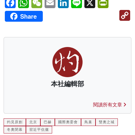
C
Share
Li
本社編輯部
閱讀所有文章
灼見原創
北京
巴赫
國際奧委會
鳥巢
雙奧之城
冬奧閉幕
習近平伉儷