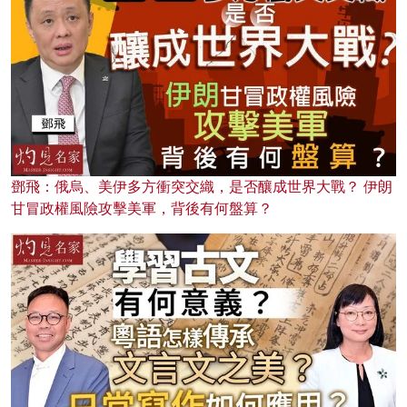
鄧飛：俄烏、美伊多方衝突交織，是否釀成世界大戰？ 伊朗
甘冒政權風險攻擊美軍，背後有何盤算？