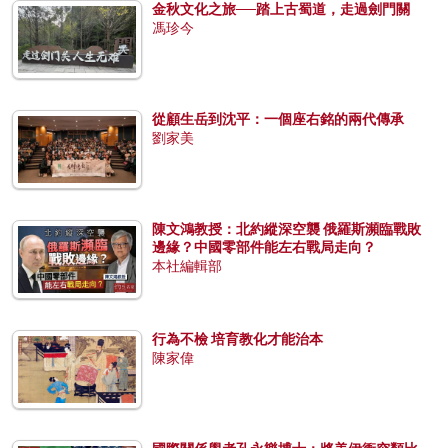
金秋文化之旅──踏上古蜀道，走過劍門關
馮珍今
從顧生岳到沈平：一個座右銘的兩代傳承
劉家美
陳文鴻教授：北約縱深空襲 俄羅斯瀕臨戰敗
邊緣？中國零部件能左右戰局走向？
本社編輯部
行為不檢 培育教化才能治本
陳家偉