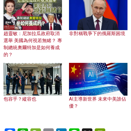
趙靈敏：尼加拉瓜政府取消
非對稱戰爭下的俄羅斯困境
選舉 美國為何視若無睹？ 專
制總統奧爾特加是如何養成
的？
包容乎？縱容也
AI主導新世界 未來中美誰佔
優？
Facebook
WhatsApp
WeChat
Email
LinkedIn
Line
X
PrintFriendl