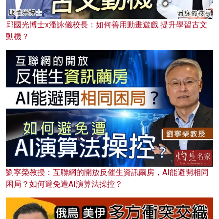
邱國光博士x潘詠儀校長：如何善用動畫遊戲 提升學習古文
動機？
劉寧榮教授：互聯網的開放反催生資訊繭房，AI能避開相同
困局？如何避免遭AI演算法操控？