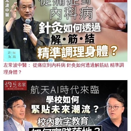
左常波中醫： 從痛症到內科病 針灸如何透過解筋結 精準調
理身體？