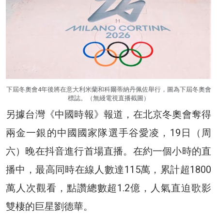
下屆冬奧會4年後將在意大利米蘭和科爾蒂納丹佩佐舉行，圖為下屆冬奧會
標誌。（無綫電視直播截圖）
另據台灣《中國時報》報道，在北京冬奧會奪得
兩金一銀的中國國家隊選手谷愛凌，19日（周
六）晚在抖音進行首場直播。在約一個小時的直
播中，最高同時在線人數達115萬，累計超1800
萬人次觀看，點讚總數超1.2億，人氣直迫歌影
雙棲的巨星劉德華。