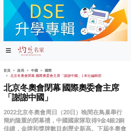
政局
教育
文化
財經
首頁
政局
中國
國際
北京冬奧會閉幕 國際奧委會主席「謝謝中國」 | 本社編輯部
生活
北京冬奧會閉幕 國際奧委會主席
健康
「謝謝中國」
商業
2022北京冬奧會周日（20日）晚間在鳥巢舉行
科技
簡約隆重的閉幕禮，中國國家隊取得9金4銀2銅
影片
佳績，金牌和獎牌數目創歷史新高。下屆冬奧會