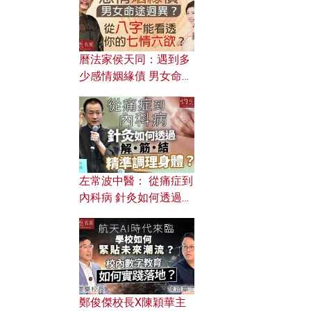
曆法家侯天同：遇到多
少感情姻緣債 男女命途
迥異？ 從八字能看透你
的七情六欲？
左常波中醫： 從痛症到
內科病 針灸如何透過解
筋結 精準調理身體？
鄭俊傑校長X陳穎華主