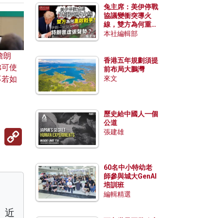
兔主席：美伊停戰
協議變衝突導火
線，雙方為何重啟
戰爭？伊朗一早洞
本社編輯部
悉特朗普虛張聲
勢？
詹朗
香港五年規劃須提
佛可使
前布局大鵬灣
不若如
來文
歷史給中國人一個
公道
Copy
張建雄
Link
60名中小特幼老
師參與城大GenAI
培訓班
編輯精選
。近