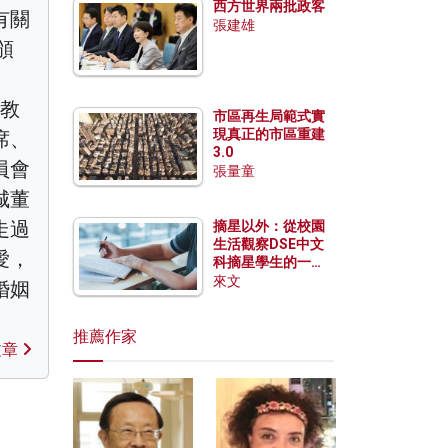
西方世界兩批政客
有關
張建雄
頒
港教
市區再生局範式實
現真正的市區重建
席、
3.0
員會
張量童
城董
走過
摘星以外：從校園
生活觀察DSE中文
愛，
科摘星學生的一點
特質
來文
婚姻
推薦作家
文章