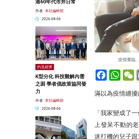
港60年代市井日常
作者:
本社編輯部
2026-08-06
疫情重臨，
灼見經濟
Facebook
WhatsA
W
K型分化 科技難解內需
之困 學者倡政策協同發
力
滿以為疫情纏擾
作者:
本社編輯部
2026-08-06
「我家變成了一
上發呆不動的老
迷打機的兒子跟