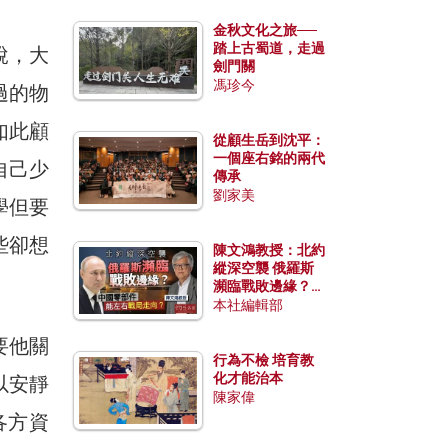
金秋文化之旅──
踏上古蜀道，走過
說，大
劍門關
馮珍今
過的物
如此顧
從顧生岳到沈平：
一個座右銘的兩代
自己少
傳承
劉家美
學但要
些卻想
陳文鴻教授：北約
縱深空襲 俄羅斯
瀕臨戰敗邊緣？中
國零部件能左右戰
本社編輯部
局走向？
要他關
行為不檢 培育教
化才能治本
以安靜
陳家偉
各方資