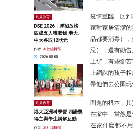
疫情重臨，回到
灼見教育
DSE 2026｜聯招放榜
家對家居清潔的
四成五人獲取錄 港大、
品都要消毒），
中大各取12狀元
忌），還有勸告
作者:
本社編輯部
2026-08-05
上街，有些卻苦
上網課的孩子相
帶他們去公園玩
問題的根本，其
灼見教育
港大亞洲科學營 四諾獎
在家中，當然是
得主與學生講解互動
在家什麼都不
作者:
本社編輯部