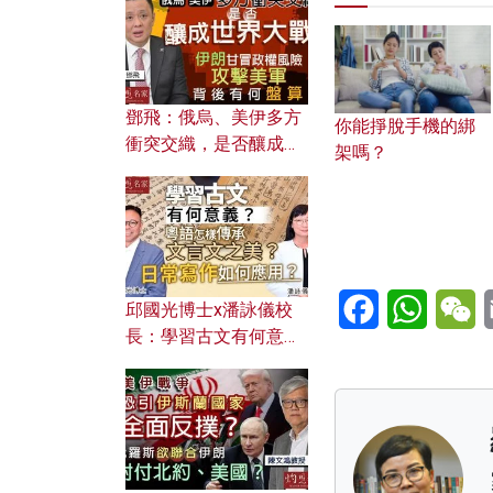
何避免遭AI演算法操
控？
鄧飛：俄烏、美伊多方
你能掙脫手機的綁
衝突交織，是否釀成世
架嗎？
界大戰？ 伊朗甘冒政權
風險攻擊美軍，背後有
何盤算？
Facebook
WhatsA
W
邱國光博士x潘詠儀校
長：學習古文有何意
義？ 粵語怎樣傳承文言
文之美？ 日常寫作如何
應用？