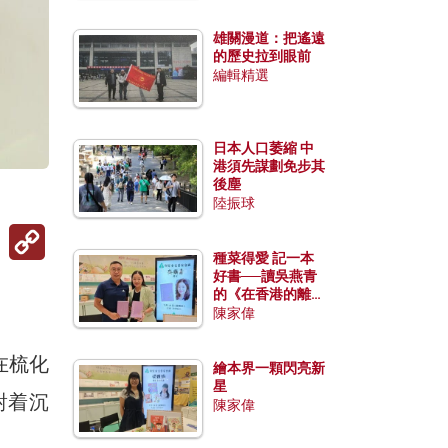
雄關漫道：把遙遠
的歷史拉到眼前
編輯精選
日本人口萎縮 中
港須先謀劃免步其
後塵
陸振球
Copy
Link
種菜得愛 記一本
好書──讀吳燕青
的《在香港的離島
種菜》
陳家偉
在梳化
繪本界一顆閃亮新
星
對着沉
陳家偉