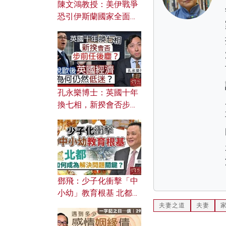
陳文鴻教授：美伊戰爭
恐引伊斯蘭國家全面反
撲？ 俄羅斯欲聯合伊朗
對付北約美國？
孔永樂博士：英國十年
換七相，新揆會否步前
任後塵？脫歐後英國經
濟為何仍然低迷？
鄧飛：少子化衝擊「中
小幼」教育根基 北都如
何成為解決問題關鍵？
夫妻之道
夫妻