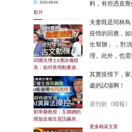
料，有些憑直覺
2026-08-04
影片
夫妻既是同林鳥
疫情的回應，如
生幫辦」，對
理。此外，也需
邱國光博士x潘詠儀校
長：如何善用動畫遊戲
其實疫情下，家
提升學習古文動機？
處的試場啊！
原刊於《晴報》
劉寧榮教授：互聯網的
開放反催生資訊繭房，
AI能避開相同困局？如
更多精采文章