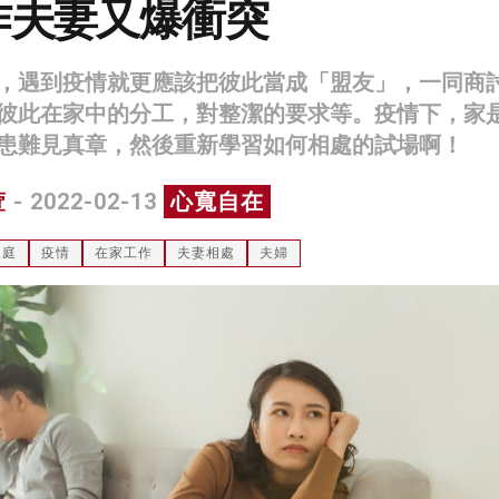
作夫妻又爆衝突
，遇到疫情就更應該把彼此當成「盟友」，一同商
彼此在家中的分工，對整潔的要求等。疫情下，家
患難見真章，然後重新學習如何相處的試場啊！
萱
- 2022-02-13
心寬自在
家庭
疫情
在家工作
夫妻相處
夫婦