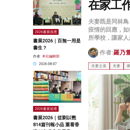
在家工
夫妻既是同林鳥
疫情的回應，如
2026書展巡禮
所學校，讓家人
書展2026｜百無一用是
書生？
作者:
羅乃
作者:
本社編輯部
2026-08-07
夫妻之道
夫妻
2026書展巡禮
書展2026｜從劉以鬯
814篇刊報小品 重看香