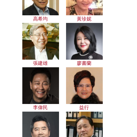
高希均
黃珍妮
張建雄
廖書蘭
李偉民
益行