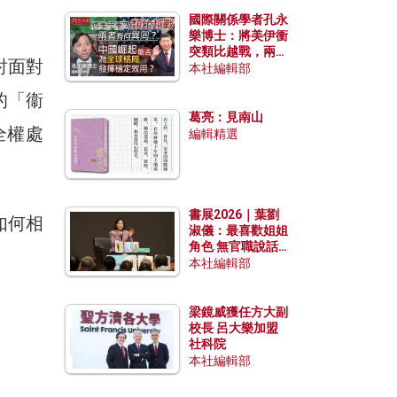
國際關係學者孔永
樂博士：將美伊衝
突類比越戰，兩者
討面對
有何異同？中國崛
本社編輯部
起能否為全球格局
的「衞
發揮穩定效用？
葛亮：見南山
全權處
編輯精選
書展2026｜葉劉
如何相
淑儀：最喜歡姐姐
角色 無官職說話
包袱少
本社編輯部
梁鏡威獲任方大副
校長 呂大樂加盟
社科院
本社編輯部