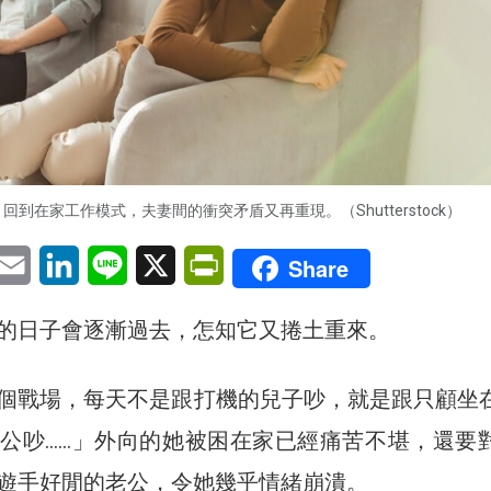
回到在家工作模式，夫妻間的衝突矛盾又再重現。（Shutterstock）
pp
eChat
Email
LinkedIn
Line
X
PrintFriendly
Share
的日子會逐漸過去，怎知它又捲土重來。
個戰場，每天不是跟打機的兒子吵，就是跟只顧坐
公吵……」外向的她被困在家已經痛苦不堪，還要
遊手好閒的老公，令她幾乎情緒崩潰。