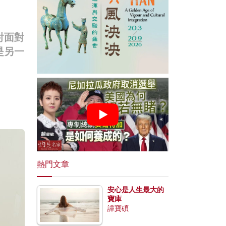
討面對
是另一
熱門文章
安心是人生最大的
寶庫
譚寶碩