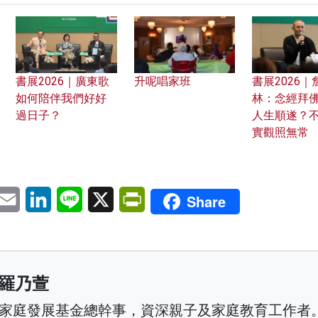
書展2026｜廣東歌
升呢唱家班
書展2026｜
如何陪伴我們好好
林：念經拜
過日子？
人生順遂？
實觀照無常
pp
eChat
Email
LinkedIn
Line
X
PrintFriendly
Share
羅乃萱
家庭發展基金總幹事，資深親子及家庭教育工作者