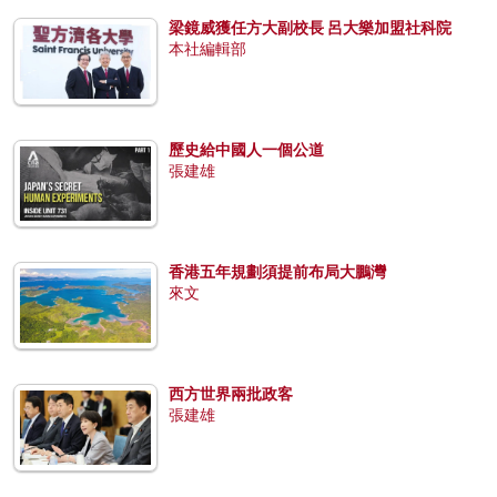
梁鏡威獲任方大副校長 呂大樂加盟社科院
本社編輯部
歷史給中國人一個公道
張建雄
香港五年規劃須提前布局大鵬灣
來文
西方世界兩批政客
張建雄