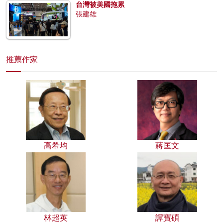
台灣被美國拖累
張建雄
推薦作家
高希均
蔣匡文
林超英
譚寶碩