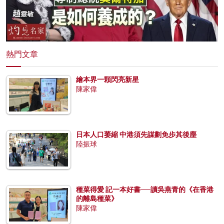
熱門文章
繪本界一顆閃亮新星
陳家偉
日本人口萎縮 中港須先謀劃免步其後塵
陸振球
種菜得愛 記一本好書──讀吳燕青的《在香港
的離島種菜》
陳家偉