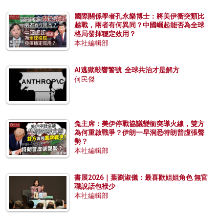
國際關係學者孔永樂博士：將美伊衝突類比
越戰，兩者有何異同？中國崛起能否為全球
格局發揮穩定效用？
本社編輯部
AI逃獄敲響警號 全球共治才是解方
何民傑
兔主席：美伊停戰協議變衝突導火線，雙方
為何重啟戰爭？伊朗一早洞悉特朗普虛張聲
勢？
本社編輯部
書展2026｜葉劉淑儀：最喜歡姐姐角色 無官
職說話包袱少
本社編輯部