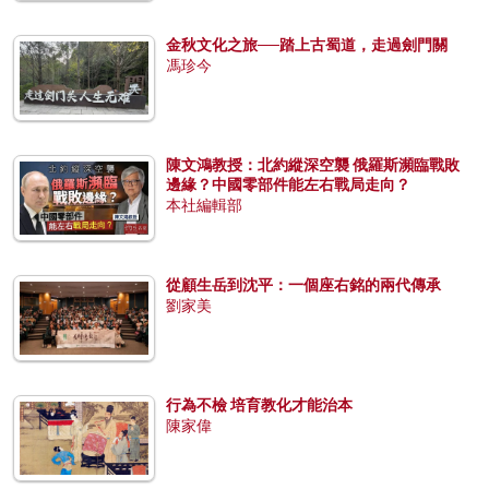
金秋文化之旅──踏上古蜀道，走過劍門關
馮珍今
陳文鴻教授：北約縱深空襲 俄羅斯瀕臨戰敗
邊緣？中國零部件能左右戰局走向？
本社編輯部
從顧生岳到沈平：一個座右銘的兩代傳承
劉家美
行為不檢 培育教化才能治本
陳家偉