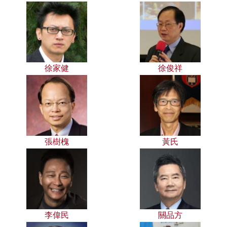
徐家健
徐俊祥
張樹槐
黃氏
李偉民
關品方