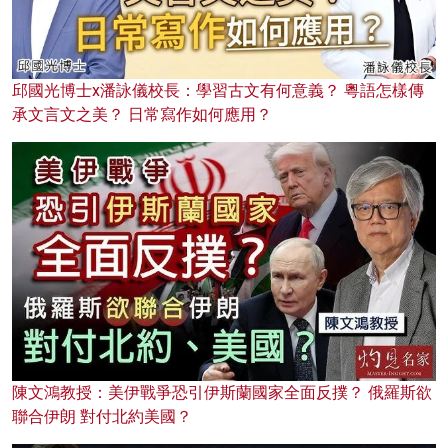
邱國光博士x潘詠儀校長：學習古文有何意義？ 粵語怎樣傳
承文言文之美？ 日常寫作如何應用？
陳文鴻教授：美伊戰爭恐引伊斯蘭國家全面反撲？ 俄羅斯欲
聯合伊朗 對付北約美國？