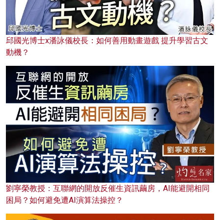
邱國光博士x潘詠儀校長：如何善用動畫遊戲 提升學習古文
動機？
劉寧榮教授：互聯網的開放反催生資訊繭房，AI能避開相同
困局？如何避免遭AI演算法操控？