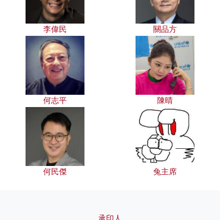
李偉民
關品方
何志平
陳晴
何民傑
兔主席
承印人