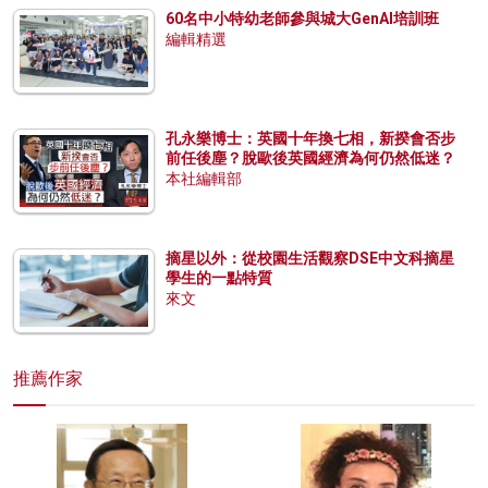
60名中小特幼老師參與城大GenAI培訓班
編輯精選
孔永樂博士：英國十年換七相，新揆會否步
前任後塵？脫歐後英國經濟為何仍然低迷？
本社編輯部
摘星以外：從校園生活觀察DSE中文科摘星
學生的一點特質
來文
推薦作家