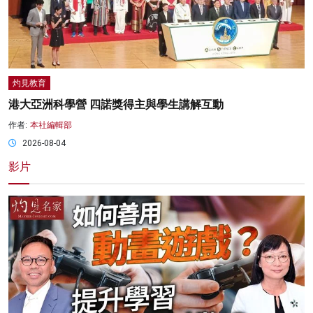
灼見教育
港大亞洲科學營 四諾獎得主與學生講解互動
作者:
本社編輯部
2026-08-04
影片