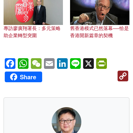
專訪廖廣翔署長：多元策略
舊香港模式已然落幕──恰是
助企業轉型突圍
香港開新篇章的契機
Facebook
WhatsApp
WeChat
Email
LinkedIn
Line
X
PrintFriendl
C
Share
Li