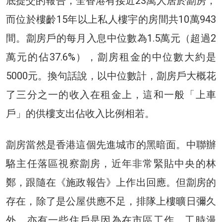
底提交的報告，全香港有接近23萬人居於劏房，
而位於樓齡15年以上私人樓宇的房間共10萬943
間。劏房戶的每月入息中位數為1.5萬元（超過2
萬元的佔37.6%），劏房租金的中位數大約是
5000元。換句話說，以中位數計，劏房戶大概花
了三分之一的收入在租金上，這和一般「上車
戶」的供樓支出佔收入比例相若。
劏房當然是香港這個先進城市的黑暗面。中聯辦
駱主任落區視察劏房，近年非常緊貼中央的林
鄭，跟隨在《施政報告》上作出回應。但劏房的
存在，除了是公屋供應不足，排隊上樓曠日彌久
外，亦有一些住戶是因為在市區工作，工時漫