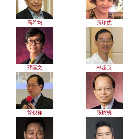
高希均
黃珍妮
蔣匡文
林超英
徐俊祥
張樹槐