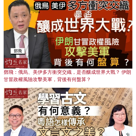
鄧飛：俄烏、美伊多方衝突交織，是否釀成世界大戰？ 伊朗
甘冒政權風險攻擊美軍，背後有何盤算？