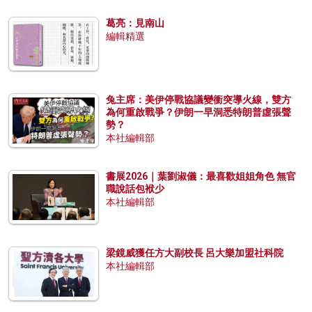
葛亮：見南山
編輯精選
兔主席：美伊停戰協議變衝突導火線，雙方
為何重啟戰爭？伊朗一早洞悉特朗普虛張聲
勢？
本社編輯部
書展2026｜葉劉淑儀：最喜歡姐姐角色 無官
職說話包袱少
本社編輯部
梁鏡威獲任方大副校長 呂大樂加盟社科院
本社編輯部