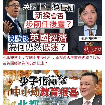
孔永樂博士：英國十年換七相，新揆會否步前任後塵？脫歐
後英國經濟為何仍然低迷？