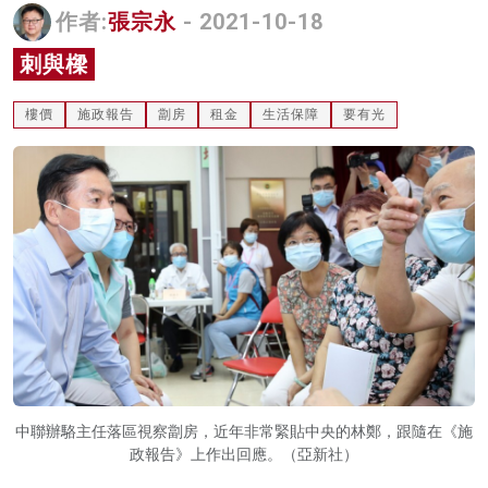
作者:
張宗永
- 2021-10-18
名家榜
刺與樑
灼見活動
樓價
施政報告
劏房
租金
生活保障
要有光
關於我們
中聯辦駱主任落區視察劏房，近年非常緊貼中央的林鄭，跟隨在《施
政報告》上作出回應。（亞新社）