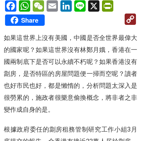
Facebook
WhatsApp
WeChat
Email
LinkedIn
Line
X
PrintFriendl
C
Share
Li
如果這世界上沒有美國，中國是否全世界最偉大
的國家呢？如果這世界沒有林鄭月娥，香港在一
國兩制底下是否可以永續不朽呢？如果香港沒有
劏房，是否特區的房屋問題便一掃而空呢？讀者
也好市民也好，都是懶惰的，分析問題太深入是
很勞累的，施政者很樂意偷換概念，將非者之非
變作成自身的是。
根據政府委任的劏房租務管制研究工作小組3月