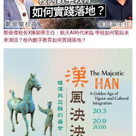
鄭俊傑校長X陳穎華主任：航天AI時代來臨 學校如何緊貼未
來潮流？校內數字教育如何實踐落地？