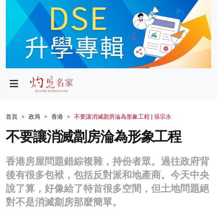
政局
教育
文化
財經
首頁
政局
香港
不要讓消滅劏房淪為形象工程 | 張宗永
生活
不要讓消滅劏房淪為形象工程
健康
香港房屋問題錯綜複雜，持份者眾。過往政府背
商業
後有很多包袱，包括反對派和地產商。今天中央
說了算，好像給了特首很多空間，但土地問題絕
科技
對不是消滅劏房那麼簡單。
影片