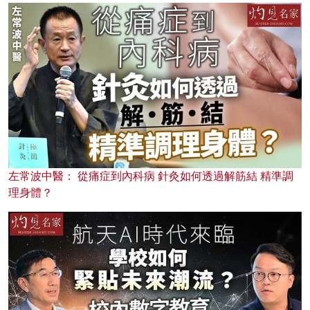
左常波中醫： 從痛症到內科病 針灸如何透過解筋結 精準調
理身體？