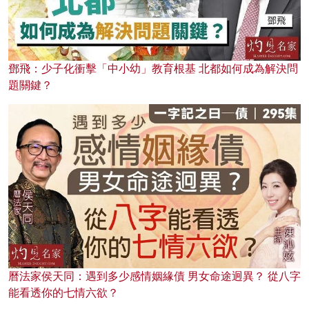
鄧飛：少子化衝擊「中小幼」教育根基 北都如何成為解決問
題關鍵？
曆法家侯天同：遇到多少感情姻緣債 男女命途迥異？ 從八字
能看透你的七情六欲？