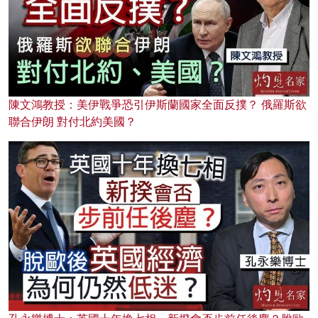
陳文鴻教授：美伊戰爭恐引伊斯蘭國家全面反撲？ 俄羅斯欲
聯合伊朗 對付北約美國？