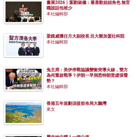
書展2026｜葉劉淑儀：最喜歡姐姐角色 無官
職說話包袱少
本社編輯部
梁鏡威獲任方大副校長 呂大樂加盟社科院
本社編輯部
兔主席：美伊停戰協議變衝突導火線，雙方
為何重啟戰爭？伊朗一早洞悉特朗普虛張聲
勢？
本社編輯部
香港五年規劃須提前布局大鵬灣
來文