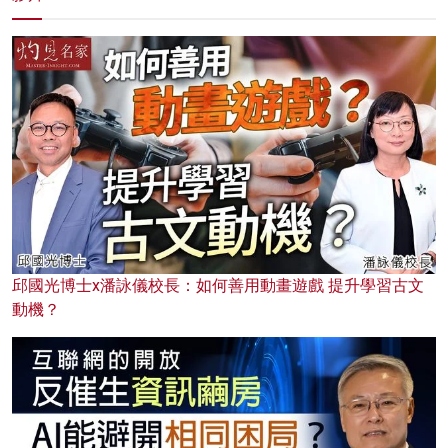
邱國光博士x潘詠儀校長：如何善用動畫遊戲 提升學習古文
動機？