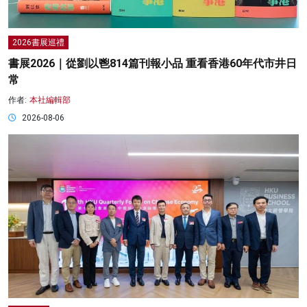
2026書展巡禮
書展2026｜從劉以鬯814篇刊報小品 重看香港60年代市井日
常
作者:
本社編輯部
2026-08-06