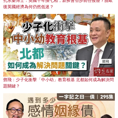
孔永樂博士：英國十年換七相，新揆會否步前任後塵？脫歐
後英國經濟為何仍然低迷？
鄧飛：少子化衝擊「中小幼」教育根基 北都如何成為解決問
題關鍵？