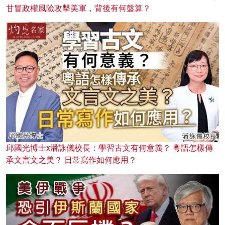
甘冒政權風險攻擊美軍，背後有何盤算？
邱國光博士x潘詠儀校長：學習古文有何意義？ 粵語怎樣傳
承文言文之美？ 日常寫作如何應用？