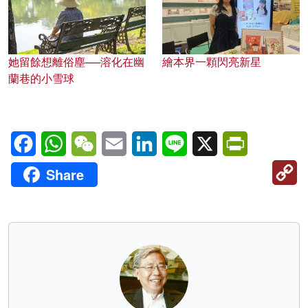
她留餘想離俗塵──溶化在幽
繪本界一顆閃亮新星
蘭巷的小雪球
Facebook
WhatsApp
WeChat
Email
LinkedIn
Line
X
PrintFriendl
C
Share
Li