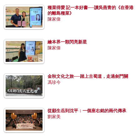
種菜得愛 記一本好書──讀吳燕青的《在香港
的離島種菜》
陳家偉
繪本界一顆閃亮新星
陳家偉
金秋文化之旅──踏上古蜀道，走過劍門關
馮珍今
從顧生岳到沈平：一個座右銘的兩代傳承
劉家美