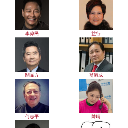
李偉民
益行
關品方
翁港成
何志平
陳晴