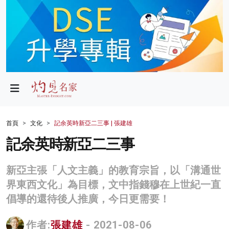
政局
教育
文化
財經
首頁
文化
記余英時新亞二三事 | 張建雄
生活
記余英時新亞二三事
健康
新亞主張「人文主義」的教育宗旨，以「溝通世
商業
界東西文化」為目標，文中指錢穆在上世紀一直
倡導的還待後人推廣，今日更需要！
科技
影片
作者:
張建雄
- 2021-08-06