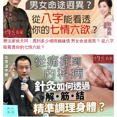
曆法家侯天同：遇到多少感情姻緣債 男女命途迥異？ 從八字
能看透你的七情六欲？