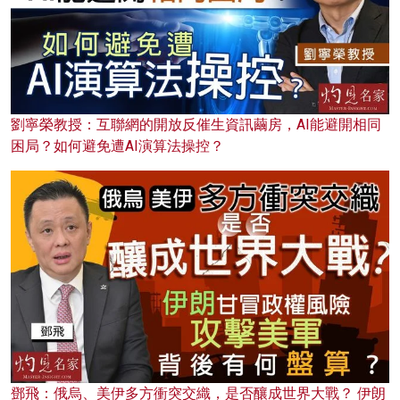
劉寧榮教授：互聯網的開放反催生資訊繭房，AI能避開相同
困局？如何避免遭AI演算法操控？
鄧飛：俄烏、美伊多方衝突交織，是否釀成世界大戰？ 伊朗