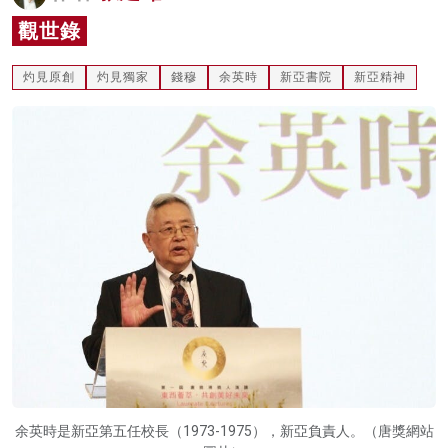
名家榜
觀世錄
灼見活動
灼見原創
灼見獨家
錢穆
余英時
新亞書院
新亞精神
關於我們
余英時是新亞第五任校長（1973-1975），新亞負責人。（唐獎網站