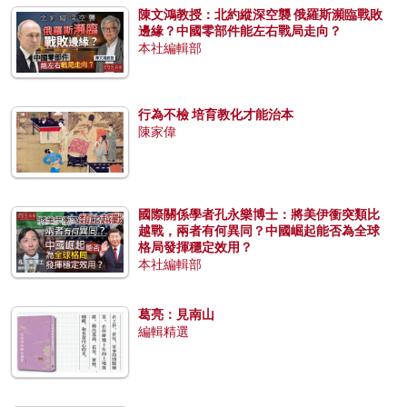
陳文鴻教授：北約縱深空襲 俄羅斯瀕臨戰敗
邊緣？中國零部件能左右戰局走向？
本社編輯部
行為不檢 培育教化才能治本
陳家偉
國際關係學者孔永樂博士：將美伊衝突類比
越戰，兩者有何異同？中國崛起能否為全球
格局發揮穩定效用？
本社編輯部
葛亮：見南山
編輯精選