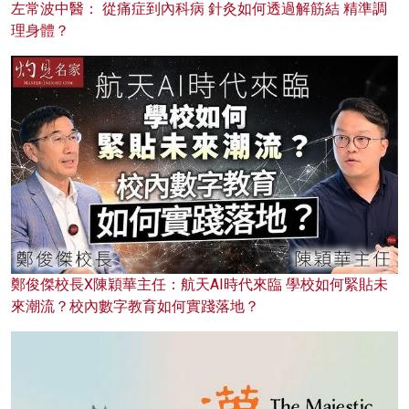
左常波中醫： 從痛症到內科病 針灸如何透過解筋結 精準調
理身體？
鄭俊傑校長X陳穎華主任：航天AI時代來臨 學校如何緊貼未
來潮流？校內數字教育如何實踐落地？