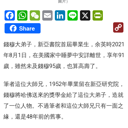
圖片）
Facebook
WhatsApp
WeChat
Email
LinkedIn
Line
X
PrintFriendl
C
Share
Li
錢穆大弟子，新亞書院首屆畢業生，余英時2021
年8月1日，在美國家中睡夢中安詳離世，享年91
歲，雖然未及錢穆95歲，也算高壽了。
筆者這位大師兄，1952年畢業留在新亞研究院，
錢穆將哈佛送來的獎學金給了這位大弟子，造就
了一位人物。不過筆者和這位大師兄只有一面之
緣，還是48年前的舊事。