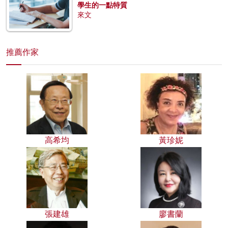
學生的一點特質
來文
推薦作家
高希均
黃珍妮
張建雄
廖書蘭