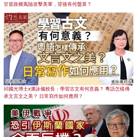
甘冒政權風險攻擊美軍，背後有何盤算？
邱國光博士x潘詠儀校長：學習古文有何意義？ 粵語怎樣傳
承文言文之美？ 日常寫作如何應用？