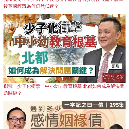
後英國經濟為何仍然低迷？
鄧飛：少子化衝擊「中小幼」教育根基 北都如何成為解決問
題關鍵？