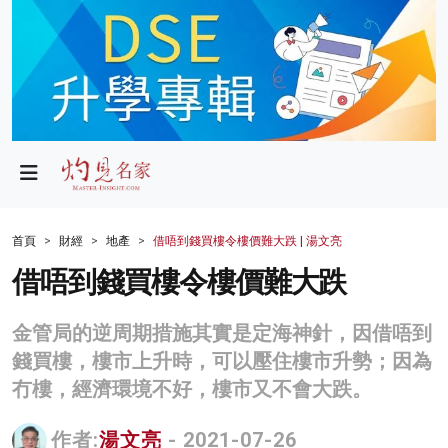
政局
教育
文化
財經
首頁
財經
地產
借唔到錢買樓令樓價難大跌 | 湯文亮
生活
借唔到錢買樓令樓價難大跌
健康
金管局的逆周期措施其實是定海神針，因借唔到
商業
錢買樓，樓市上升時，可以壓住樓市升勢；因為
冇樓，經濟環境不好，樓市又不會大跌。
科技
影片
作者:
湯文亮
- 2021-07-26