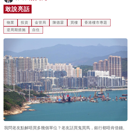
名家榜
敢說亮話
灼見活動
物業
投資
金管局
陳德霖
買樓
香港樓市專題
逆周期措施
自住
關於我們
我問老友點解唔買多幾個單位？老友話買鬼買馬，銀行都唔肯借錢。