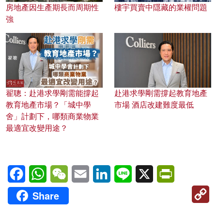
房地產因生產期長而周期性
樓宇買賣中隱藏的業權問題
強
翟聰：赴港求學剛需能撐起
赴港求學剛需撐起教育地產
教育地產市場？「城中學
市場 酒店改建難度最低
舍」計劃下，哪類商業物業
最適宜改變用途？
Facebook
WhatsApp
WeChat
Email
LinkedIn
Line
X
PrintFriendl
C
Share
Li