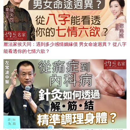
曆法家侯天同：遇到多少感情姻緣債 男女命途迥異？ 從八字
能看透你的七情六欲？