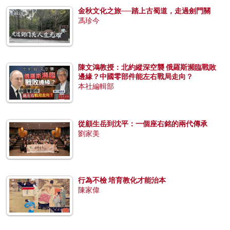
金秋文化之旅──踏上古蜀道，走過劍門關
馮珍今
陳文鴻教授：北約縱深空襲 俄羅斯瀕臨戰敗
邊緣？中國零部件能左右戰局走向？
本社編輯部
從顧生岳到沈平：一個座右銘的兩代傳承
劉家美
行為不檢 培育教化才能治本
陳家偉