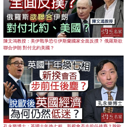
陳文鴻教授：美伊戰爭恐引伊斯蘭國家全面反撲？ 俄羅斯欲
聯合伊朗 對付北約美國？
孔永樂博士：英國十年換七相，新揆會否步前任後塵？脫歐