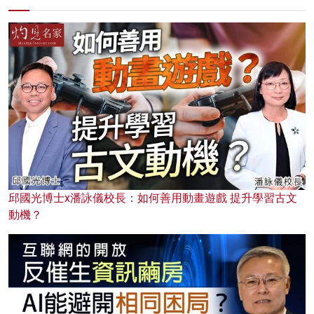
邱國光博士x潘詠儀校長：如何善用動畫遊戲 提升學習古文
動機？