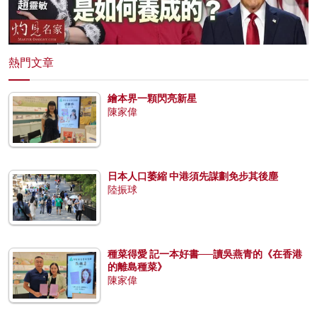
熱門文章
繪本界一顆閃亮新星
陳家偉
日本人口萎縮 中港須先謀劃免步其後塵
陸振球
種菜得愛 記一本好書──讀吳燕青的《在香港
的離島種菜》
陳家偉