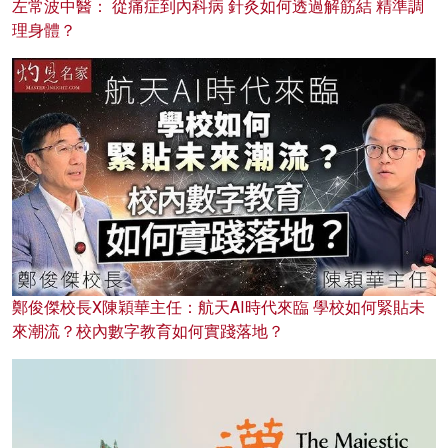
左常波中醫： 從痛症到內科病 針灸如何透過解筋結 精準調
理身體？
鄭俊傑校長X陳穎華主任：航天AI時代來臨 學校如何緊貼未
來潮流？校內數字教育如何實踐落地？