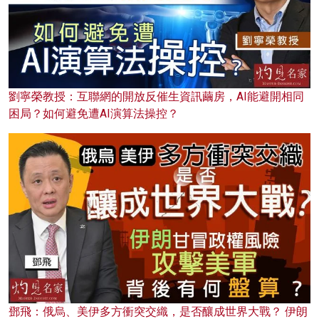
劉寧榮教授：互聯網的開放反催生資訊繭房，AI能避開相同
困局？如何避免遭AI演算法操控？
鄧飛：俄烏、美伊多方衝突交織，是否釀成世界大戰？ 伊朗