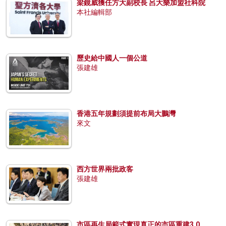
梁鏡威獲任方大副校長 呂大樂加盟社科院
本社編輯部
歷史給中國人一個公道
張建雄
香港五年規劃須提前布局大鵬灣
來文
西方世界兩批政客
張建雄
市區再生局範式實現真正的市區重建3.0