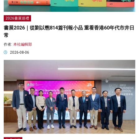
2026書展巡禮
書展2026｜從劉以鬯814篇刊報小品 重看香港60年代市井日
常
作者:
本社編輯部
2026-08-06