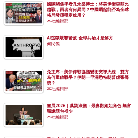
國際關係學者孔永樂博士：將美伊衝突類比
越戰，兩者有何異同？中國崛起能否為全球
格局發揮穩定效用？
本社編輯部
AI逃獄敲響警號 全球共治才是解方
何民傑
兔主席：美伊停戰協議變衝突導火線，雙方
為何重啟戰爭？伊朗一早洞悉特朗普虛張聲
勢？
本社編輯部
書展2026｜葉劉淑儀：最喜歡姐姐角色 無官
職說話包袱少
本社編輯部