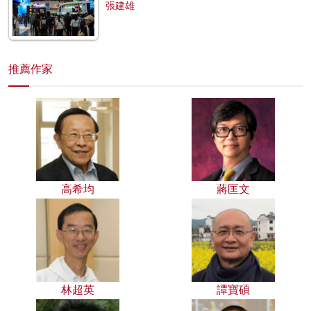
張建雄
推薦作家
高希均
蔣匡文
林超英
譚寶碩