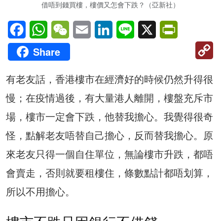
借唔到錢買樓，樓價又怎會下跌？（亞新社）
Facebook
WhatsApp
WeChat
Email
LinkedIn
Line
X
PrintFriendl
C
Share
Li
有老友話，香港樓市在經濟好的時候仍然升得很
慢；在疫情過後，有大量港人離開，樓盤充斥市
場，樓市一定會下跌，他替我擔心。我覺得很奇
怪，點解老友唔替自己擔心，反而替我擔心。原
來老友只得一個自住單位，無論樓市升跌，都唔
會賣走，否則就要租樓住，條數點計都唔划算，
所以不用擔心。