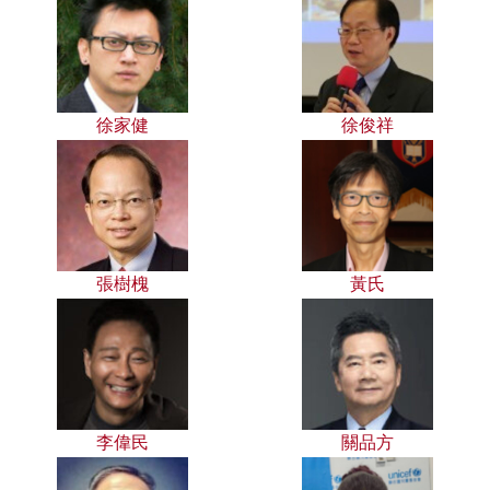
徐家健
徐俊祥
張樹槐
黃氏
李偉民
關品方