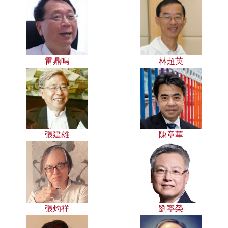
雷鼎鳴
林超英
張建雄
陳章華
張灼祥
劉寧榮