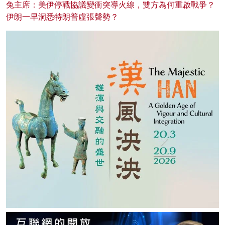
兔主席：美伊停戰協議變衝突導火線，雙方為何重啟戰爭？
伊朗一早洞悉特朗普虛張聲勢？