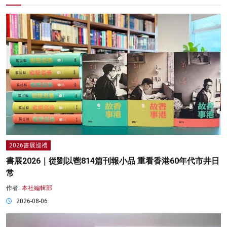
2026書展巡禮
書展2026｜從劉以鬯814篇刊報小品 重看香港60年代市井日
常
作者:
本社編輯部
2026-08-06