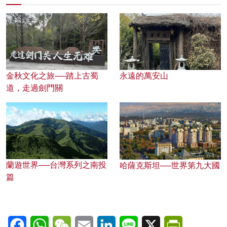
金秋文化之旅──踏上古蜀
永遠的萬安山
道，走過劍門關
蘭遊世界──台灣系列之南投
哈薩克斯坦──世界第九大國
篇
Facebook
WhatsApp
WeChat
Email
LinkedIn
Line
X
PrintFriendl