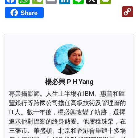
C
Share
Li
楊必興 P H Yang
專業攝影師。人生上半場在IBM、惠普和匯
豐銀行等跨國公司擔任高級技術及管理層的
IT人。數十年後，楊必興改變了軌跡，選擇
追求他對攝影的終身熱愛。他屢獲殊榮，在
三藩市、華盛頓、北京和香港曾舉辦十多場