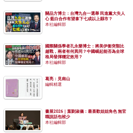
關品方博士：台灣九合一選舉 民進黨大失人
心 藍白合作有望拿下七成以上縣市？
本社編輯部
國際關係學者孔永樂博士：將美伊衝突類比
越戰，兩者有何異同？中國崛起能否為全球
格局發揮穩定效用？
本社編輯部
葛亮：見南山
編輯精選
書展2026｜葉劉淑儀：最喜歡姐姐角色 無官
職說話包袱少
本社編輯部