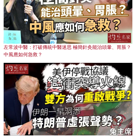
左常波中醫：打破傳統中醫迷思 極簡針灸能治頭暈、胃脹？
中風應如何急救？