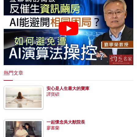
熱門文章
安心是人生最大的寶庫
譚寶碩
一起懷念吳大猷院長
廖書蘭