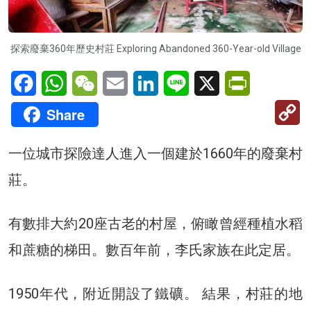
探索廢棄360年歷史村莊 Exploring Abandoned 360-Year-old Village
Facebook
WhatsApp
WeChat
Email
LinkedIn
Line
X
PrintFriendl
C
Share
Li
一位城市探險達人進入一個建於1660年的廢棄村
莊。
有數排大約20座古老的村屋，俯瞰曾經種植水稻
和蔗糖的梯田。數百年前，李氏家族在此定居。
1950年代，附近開設了鐵礦。 結果，村莊的地