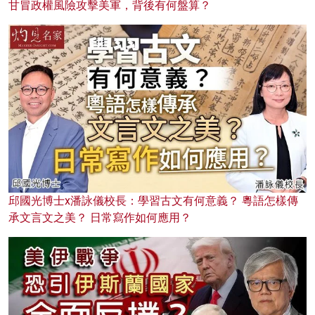
甘冒政權風險攻擊美軍，背後有何盤算？
邱國光博士x潘詠儀校長：學習古文有何意義？ 粵語怎樣傳
承文言文之美？ 日常寫作如何應用？