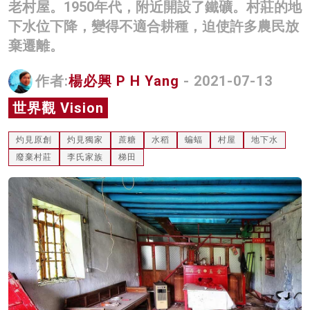
老村屋。1950年代，附近開設了鐵礦。村莊的地
名家榜
下水位下降，變得不適合耕種，迫使許多農民放
棄遷離。
灼見活動
關於我們
作者:
楊必興 P H Yang
- 2021-07-13
世界觀 Vision
灼見原創
灼見獨家
蔗糖
水稻
蝙蝠
村屋
地下水
廢棄村莊
李氏家族
梯田