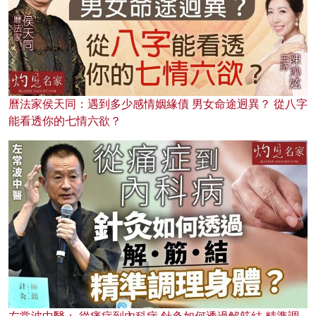
曆法家侯天同：遇到多少感情姻緣債 男女命途迥異？ 從八字
能看透你的七情六欲？