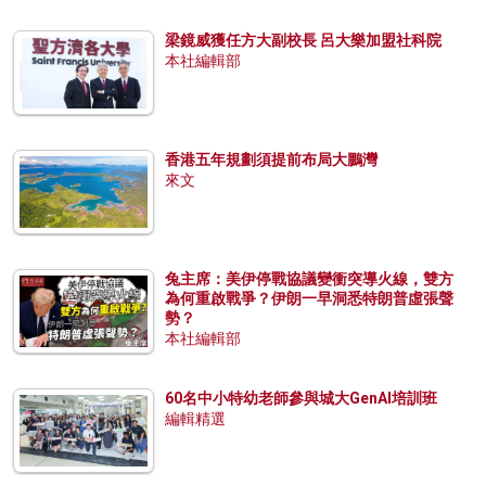
梁鏡威獲任方大副校長 呂大樂加盟社科院
本社編輯部
香港五年規劃須提前布局大鵬灣
來文
兔主席：美伊停戰協議變衝突導火線，雙方
為何重啟戰爭？伊朗一早洞悉特朗普虛張聲
勢？
本社編輯部
60名中小特幼老師參與城大GenAI培訓班
編輯精選