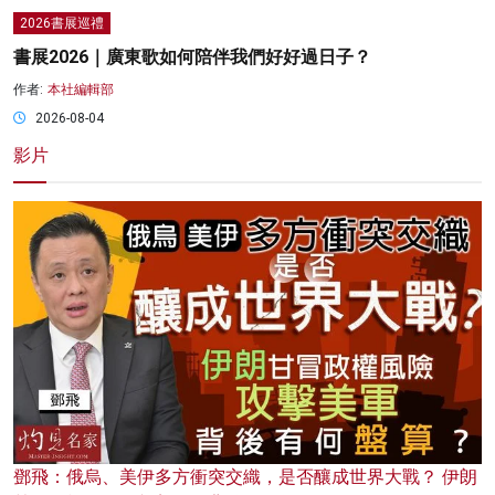
2026書展巡禮
書展2026｜廣東歌如何陪伴我們好好過日子？
作者:
本社編輯部
2026-08-04
影片
鄧飛：俄烏、美伊多方衝突交織，是否釀成世界大戰？ 伊朗