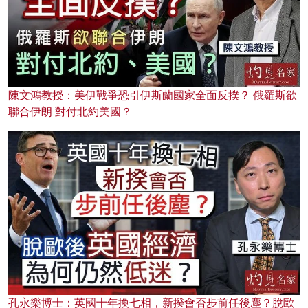
陳文鴻教授：美伊戰爭恐引伊斯蘭國家全面反撲？ 俄羅斯欲
聯合伊朗 對付北約美國？
孔永樂博士：英國十年換七相，新揆會否步前任後塵？脫歐