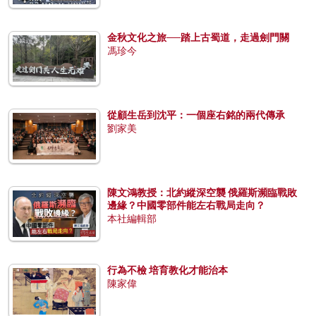
金秋文化之旅──踏上古蜀道，走過劍門關
馮珍今
從顧生岳到沈平：一個座右銘的兩代傳承
劉家美
陳文鴻教授：北約縱深空襲 俄羅斯瀕臨戰敗
邊緣？中國零部件能左右戰局走向？
本社編輯部
行為不檢 培育教化才能治本
陳家偉