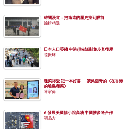
雄關漫道：把遙遠的歷史拉到眼前
編輯精選
日本人口萎縮 中港須先謀劃免步其後塵
陸振球
種菜得愛 記一本好書──讀吳燕青的《在香港
的離島種菜》
陳家偉
AI發展美國搞小院高牆 中國推多邊合作
關品方