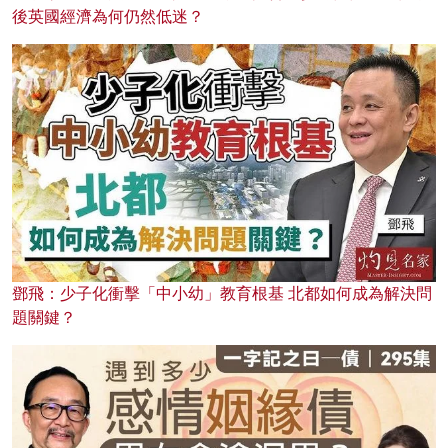
後英國經濟為何仍然低迷？
鄧飛：少子化衝擊「中小幼」教育根基 北都如何成為解決問
題關鍵？