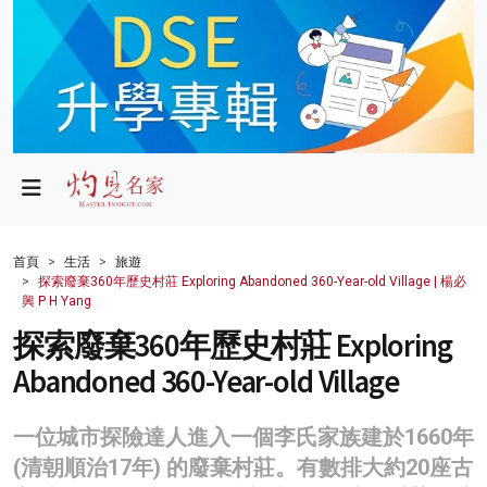
政局
教育
文化
財經
首頁
生活
旅遊
探索廢棄360年歷史村莊 Exploring Abandoned 360-Year-old Village | 楊必
生活
興 P H Yang
探索廢棄360年歷史村莊 Exploring
健康
Abandoned 360-Year-old Village
商業
科技
一位城市探險達人進入一個李氏家族建於1660年
(清朝順治17年) 的廢棄村莊。有數排大約20座古
影片