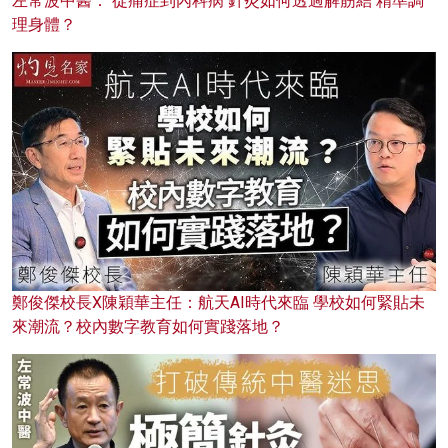
左常波中醫： 從痛症到內科病 針灸如何透過解筋結 精準調
理身體？
鄭俊傑校長X陳穎華主任：航天AI時代來臨 學校如何緊貼未
來潮流？校內數字教育如何實踐落地？