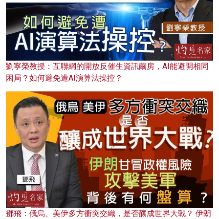
劉寧榮教授：互聯網的開放反催生資訊繭房，AI能避開相同
困局？如何避免遭AI演算法操控？
鄧飛：俄烏、美伊多方衝突交織，是否釀成世界大戰？ 伊朗