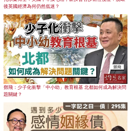
後英國經濟為何仍然低迷？
鄧飛：少子化衝擊「中小幼」教育根基 北都如何成為解決問
題關鍵？