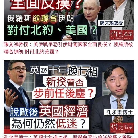
陳文鴻教授：美伊戰爭恐引伊斯蘭國家全面反撲？ 俄羅斯欲
聯合伊朗 對付北約美國？
孔永樂博士：英國十年換七相，新揆會否步前任後塵？脫歐