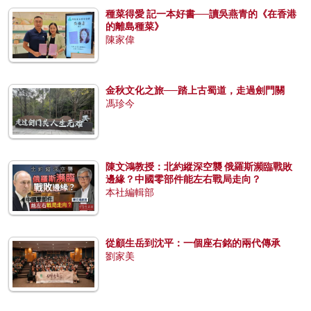
種菜得愛 記一本好書──讀吳燕青的《在香港
的離島種菜》
陳家偉
金秋文化之旅──踏上古蜀道，走過劍門關
馮珍今
陳文鴻教授：北約縱深空襲 俄羅斯瀕臨戰敗
邊緣？中國零部件能左右戰局走向？
本社編輯部
從顧生岳到沈平：一個座右銘的兩代傳承
劉家美