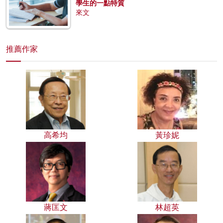
學生的一點特質
來文
推薦作家
高希均
黃珍妮
蔣匡文
林超英