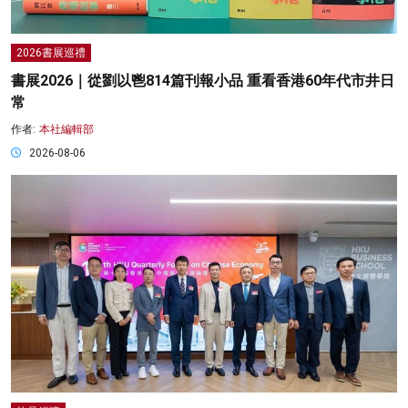
2026書展巡禮
書展2026｜從劉以鬯814篇刊報小品 重看香港60年代市井日
常
作者:
本社編輯部
2026-08-06