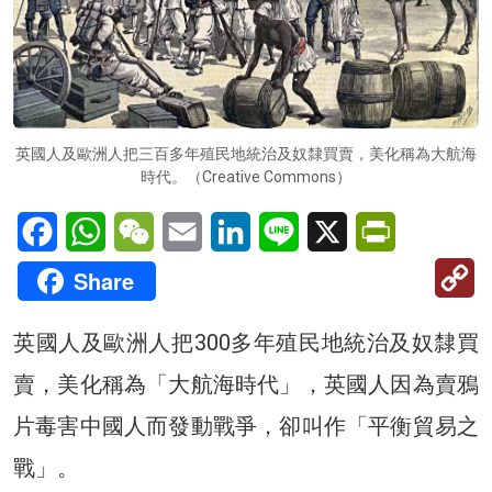
英國人及歐洲人把三百多年殖民地統治及奴隸買賣，美化稱為大航海
時代。（Creative Commons）
Facebook
WhatsApp
WeChat
Email
LinkedIn
Line
X
PrintFriendl
C
Share
Li
英國人及歐洲人把300多年殖民地統治及奴隸買
賣，美化稱為「大航海時代」，英國人因為賣鴉
片毒害中國人而發動戰爭，卻叫作「平衡貿易之
戰」。