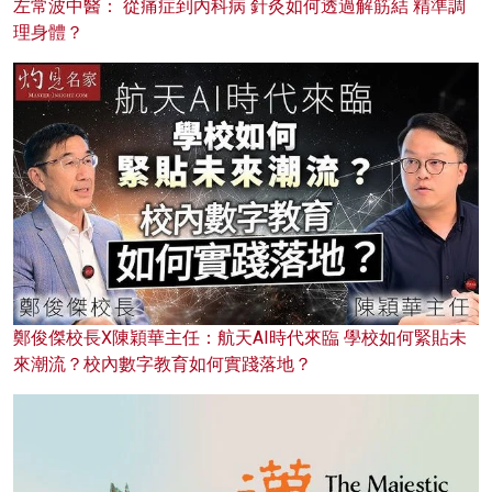
左常波中醫： 從痛症到內科病 針灸如何透過解筋結 精準調
理身體？
鄭俊傑校長X陳穎華主任：航天AI時代來臨 學校如何緊貼未
來潮流？校內數字教育如何實踐落地？