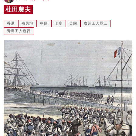
名家榜
杜田農夫
灼見活動
香港
殖民地
中國
印度
英國
廣州工人罷工
青島工人遊行
關於我們