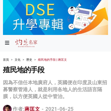
政局
教育
文化
財經
首頁
文化
歷史
殖民地的手段 | 蔣匡文
生活
殖民地的手段
健康
因為不信任本地廣府人，英國便在印度及山東招
商業
募警察管港人，就是利用各地人的生活語言隔
膜，以方便英國人從中管治。
科技
影片
作者:
蔣匡文
- 2021-06-25