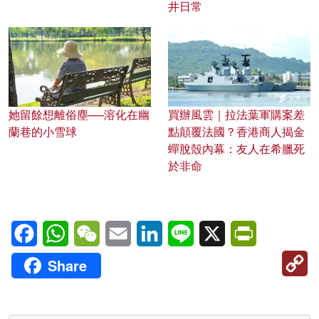
井日常
她留餘想離俗塵──溶化在幽
買辦風雲｜拉法葉軍購案差
蘭巷的小雪球
點顛覆法國？香港商人揭金
蟬脫殼內幕：友人在希臘死
於非命
Facebook
WhatsApp
WeChat
Email
LinkedIn
Line
X
PrintFriendl
C
Share
Li