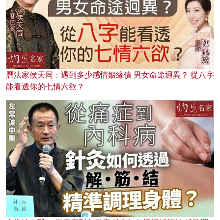
曆法家侯天同：遇到多少感情姻緣債 男女命途迥異？ 從八字
能看透你的七情六欲？