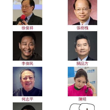
徐俊祥
張樹槐
李偉民
關品方
何志平
陳晴