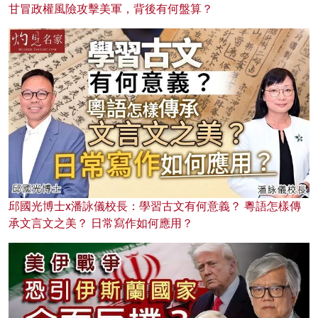
甘冒政權風險攻擊美軍，背後有何盤算？
邱國光博士x潘詠儀校長：學習古文有何意義？ 粵語怎樣傳
承文言文之美？ 日常寫作如何應用？