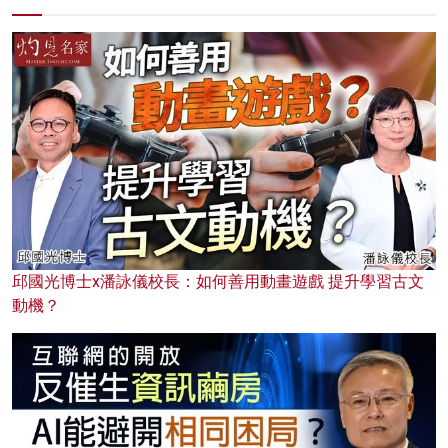
邱國光博士x潘詠儀校長：如何善用動畫遊戲 提升學習古文
動機？