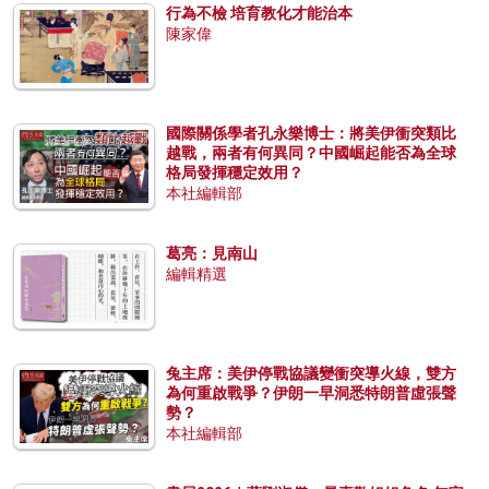
行為不檢 培育教化才能治本
陳家偉
國際關係學者孔永樂博士：將美伊衝突類比
越戰，兩者有何異同？中國崛起能否為全球
格局發揮穩定效用？
本社編輯部
葛亮：見南山
編輯精選
兔主席：美伊停戰協議變衝突導火線，雙方
為何重啟戰爭？伊朗一早洞悉特朗普虛張聲
勢？
本社編輯部