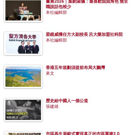
書展2026｜葉劉淑儀：最喜歡姐姐角色 無官
職說話包袱少
本社編輯部
梁鏡威獲任方大副校長 呂大樂加盟社科院
本社編輯部
香港五年規劃須提前布局大鵬灣
來文
歷史給中國人一個公道
張建雄
市區再生局範式實現真正的市區重建3.0