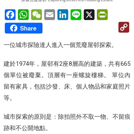
Facebook
WhatsApp
WeChat
Email
LinkedIn
Line
X
PrintFriendl
C
Share
Li
一位城市探險達人進入一個荒廢屋邨探索。
建於1974年，屋邨有2座8層高的建築，共有665
個單位被廢棄。頂層有一座螺旋樓梯。 單位內
留有家具，包括沙發、床、個人物品和家庭照片
等。
城市探索的原則是：除拍照外不取一物、不留痕
跡和不公開地點。