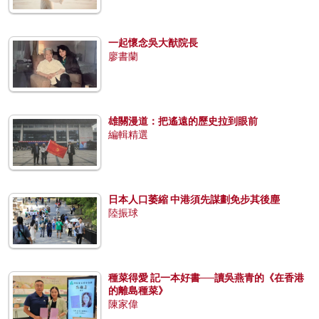
一起懷念吳大猷院長
廖書蘭
雄關漫道：把遙遠的歷史拉到眼前
編輯精選
日本人口萎縮 中港須先謀劃免步其後塵
陸振球
種菜得愛 記一本好書──讀吳燕青的《在香港
的離島種菜》
陳家偉