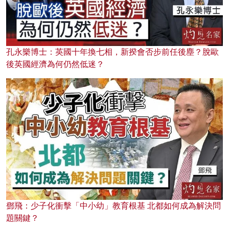
孔永樂博士：英國十年換七相，新揆會否步前任後塵？脫歐
後英國經濟為何仍然低迷？
鄧飛：少子化衝擊「中小幼」教育根基 北都如何成為解決問
題關鍵？