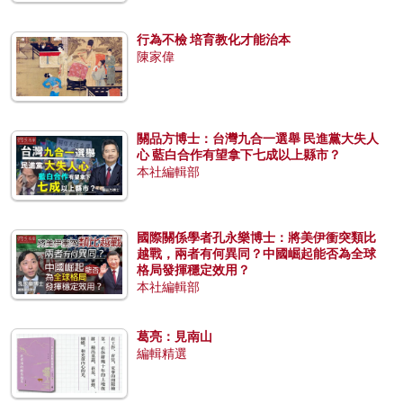
行為不檢 培育教化才能治本
陳家偉
關品方博士：台灣九合一選舉 民進黨大失人
心 藍白合作有望拿下七成以上縣市？
本社編輯部
國際關係學者孔永樂博士：將美伊衝突類比
越戰，兩者有何異同？中國崛起能否為全球
格局發揮穩定效用？
本社編輯部
葛亮：見南山
編輯精選