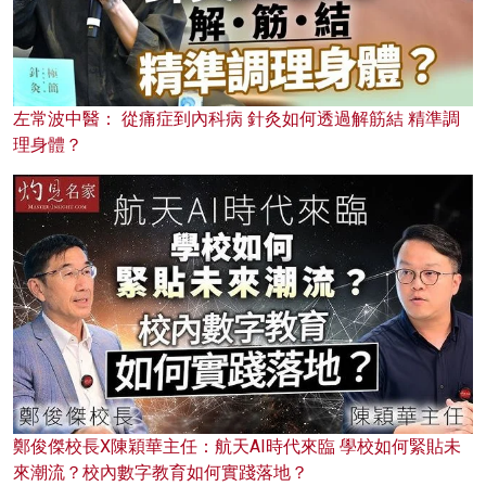
左常波中醫： 從痛症到內科病 針灸如何透過解筋結 精準調
理身體？
鄭俊傑校長X陳穎華主任：航天AI時代來臨 學校如何緊貼未
來潮流？校內數字教育如何實踐落地？