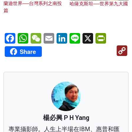
蘭遊世界──台灣系列之南投
哈薩克斯坦──世界第九大國
篇
Facebook
WhatsApp
WeChat
Email
LinkedIn
Line
X
PrintFriendl
C
Share
Li
楊必興 P H Yang
專業攝影師。人生上半場在IBM、惠普和匯