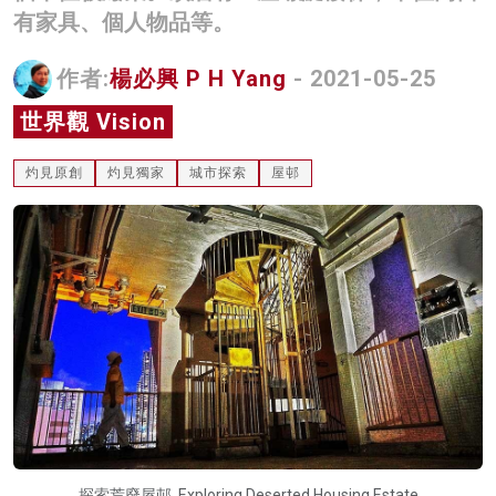
有家具、個人物品等。
名家榜
灼見活動
作者:
楊必興 P H Yang
- 2021-05-25
世界觀 Vision
關於我們
灼見原創
灼見獨家
城市探索
屋邨
探索荒廢屋邨 Exploring Deserted Housing Estate