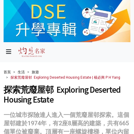
政局
教育
文化
財經
首頁
生活
旅遊
探索荒廢屋邨 Exploring Deserted Housing Estate | 楊必興 P H Yang
生活
探索荒廢屋邨 Exploring Deserted
健康
Housing Estate
商業
一位城市探險達人進入一個荒廢屋邨探索。這個
科技
屋邨建於1974年，有2座8層高的建築，共有665
影片
個單位被廢棄。頂層有一座螺旋樓梯，單位內留