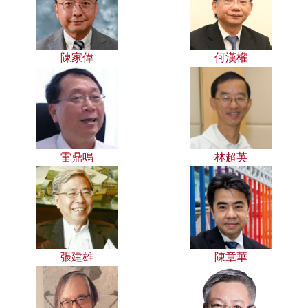
陳家偉
何漢權
雷鼎鳴
林超英
張建雄
陳章華