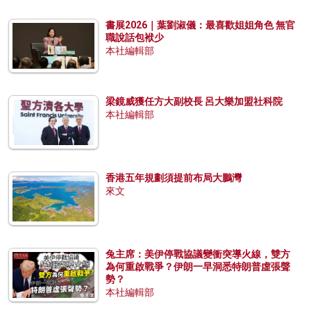
書展2026｜葉劉淑儀：最喜歡姐姐角色 無官
職說話包袱少
本社編輯部
梁鏡威獲任方大副校長 呂大樂加盟社科院
本社編輯部
香港五年規劃須提前布局大鵬灣
來文
兔主席：美伊停戰協議變衝突導火線，雙方
為何重啟戰爭？伊朗一早洞悉特朗普虛張聲
勢？
本社編輯部