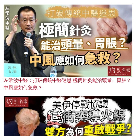
左常波中醫：打破傳統中醫迷思 極簡針灸能治頭暈、胃脹？
中風應如何急救？