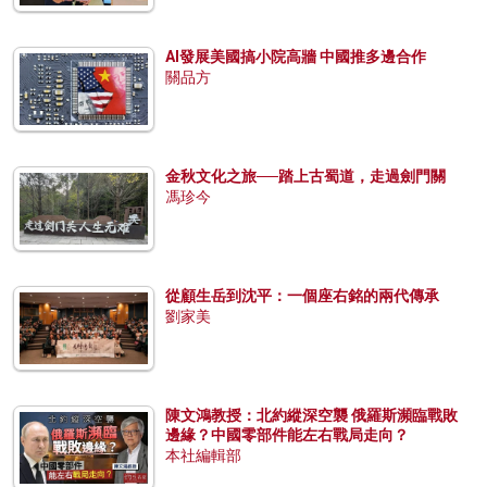
AI發展美國搞小院高牆 中國推多邊合作
關品方
金秋文化之旅──踏上古蜀道，走過劍門關
馮珍今
從顧生岳到沈平：一個座右銘的兩代傳承
劉家美
陳文鴻教授：北約縱深空襲 俄羅斯瀕臨戰敗
邊緣？中國零部件能左右戰局走向？
本社編輯部