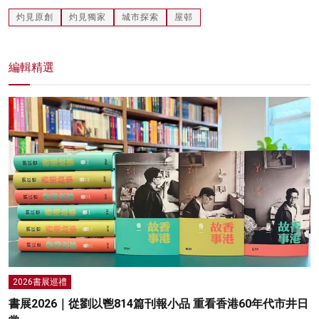
灼見原創
灼見獨家
城市探索
屋邨
編輯精選
2026書展巡禮
書展2026｜從劉以鬯814篇刊報小品 重看香港60年代市井日