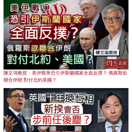
陳文鴻教授：美伊戰爭恐引伊斯蘭國家全面反撲？ 俄羅斯欲
聯合伊朗 對付北約美國？