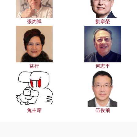
張灼祥
劉寧榮
益行
何志平
兔主席
伍俊飛