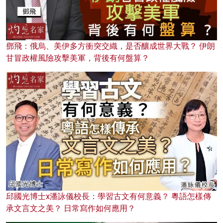
鄧飛：俄烏、美伊多方衝突交織，是否釀成世界大戰？ 伊朗
甘冒政權風險攻擊美軍，背後有何盤算？
邱國光博士x潘詠儀校長：學習古文有何意義？ 粵語怎樣傳
承文言文之美？ 日常寫作如何應用？