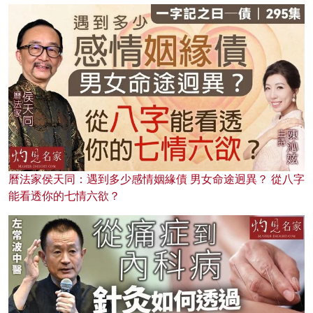
曆法家侯天同：遇到多少感情姻緣債 男女命途迥異？ 從八字
能看透你的七情六欲？