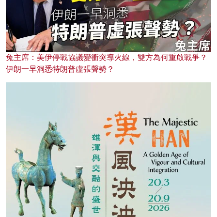
兔主席：美伊停戰協議變衝突導火線，雙方為何重啟戰爭？
伊朗一早洞悉特朗普虛張聲勢？