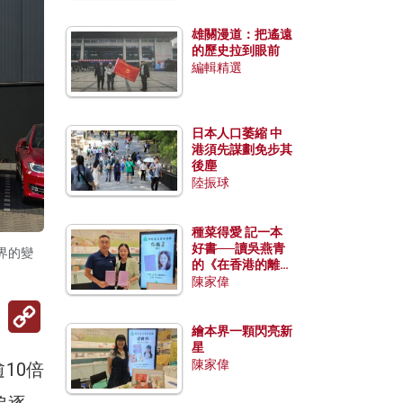
雄關漫道：把遙遠
的歷史拉到眼前
編輯精選
日本人口萎縮 中
港須先謀劃免步其
後塵
陸振球
種菜得愛 記一本
好書──讀吳燕青
界的變
的《在香港的離島
種菜》
陳家偉
Copy
Link
繪本界一顆閃亮新
星
陳家偉
10倍