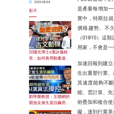
2026-08-04
是產量每增加一
影片
實中，特斯拉就
價格趨勢。不
（01810）
用家，不會是一
邱國光博士x潘詠儀校
長：如何善用動畫遊戲
加速回報則建立
提升學習古文動機？
生出重塑行業、
其速度能夠不
能、雲計算、先
劉寧榮教授：互聯網的
術疊加和複合使
開放反催生資訊繭房，
AI能避開相同困局？如
礙，達到行業革