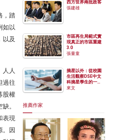
西方世界兩批政客
張建雄
格，踏
例如以
市區再生局範式實
，以及
現真正的市區重建
3.0
張量童
。人人
摘星以外：從校園
生活觀察DSE中文
但過往
科摘星學生的一點
特質
來文
募股權
推薦作家
空缺。
和表現
源。因