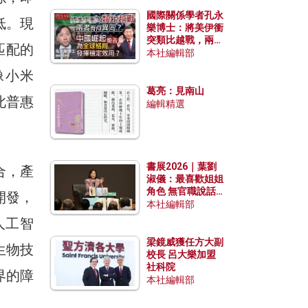
國際關係學者孔永
低。現
樂博士：將美伊衝
突類比越戰，兩者
匹配的
有何異同？中國崛
本社編輯部
起能否為全球格局
像小米
發揮穩定效用？
葛亮：見南山
此普惠
編輯精選
書展2026｜葉劉
合，產
淑儀：最喜歡姐姐
角色 無官職說話
開發，
包袱少
本社編輯部
人工智
梁鏡威獲任方大副
生物技
校長 呂大樂加盟
社科院
界的障
本社編輯部