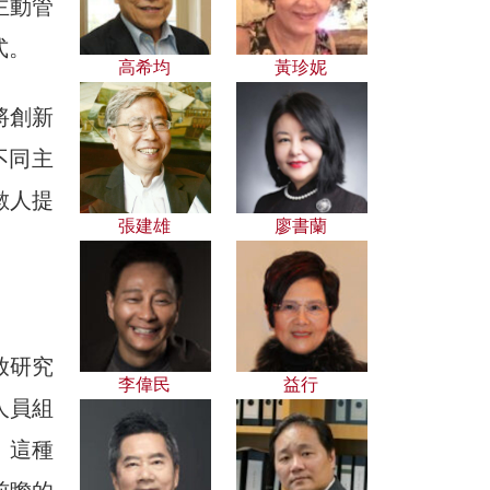
主動管
式。
高希均
黃珍妮
將創新
不同主
數人提
張建雄
廖書蘭
放研究
李偉民
益行
人員組
。這種