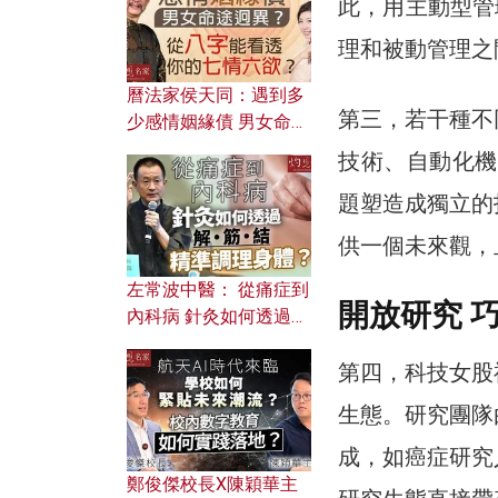
此，用主動型管
理和被動管理之
曆法家侯天同：遇到多
第三，若干種不
少感情姻緣債 男女命途
迥異？ 從八字能看透你
技術、自動化機
的七情六欲？
題塑造成獨立的
供一個未來觀，
左常波中醫： 從痛症到
開放研究 
內科病 針灸如何透過解
筋結 精準調理身體？
第四，科技女股
生態。研究團隊
成，如癌症研究
鄭俊傑校長X陳穎華主