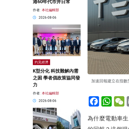
港60年代市井日常
作者:
本社編輯部
2026-08-06
灼見經濟
K型分化 科技難解內需
之困 學者倡政策協同發
加速回報建立在指數
力
作者:
本社編輯部
Facebook
WhatsA
W
2026-08-06
為什麼電動車生