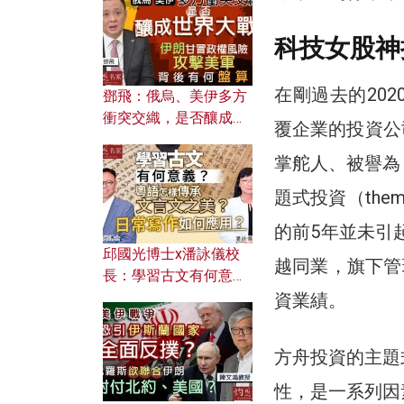
何避免遭AI演算法操
控？
科技女股神
在剛過去的20
鄧飛：俄烏、美伊多方
衝突交織，是否釀成世
覆企業的投資公司
界大戰？ 伊朗甘冒政權
風險攻擊美軍，背後有
掌舵人、被譽為「
何盤算？
題式投資（them
的前5年並未引
邱國光博士x潘詠儀校
越同業，旗下管
長：學習古文有何意
義？ 粵語怎樣傳承文言
資業績。
文之美？ 日常寫作如何
應用？
方舟投資的主題
性，是一系列因