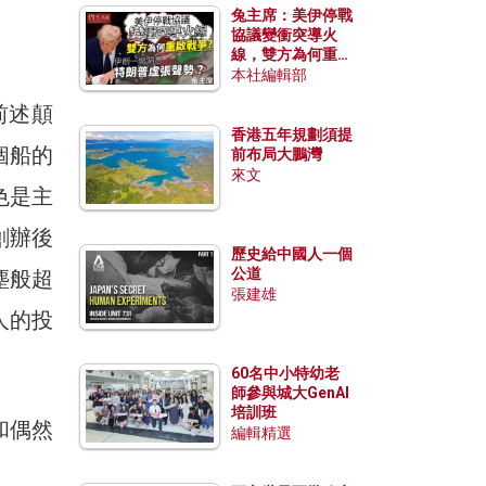
兔主席：美伊停戰
協議變衝突導火
線，雙方為何重啟
戰爭？伊朗一早洞
本社編輯部
悉特朗普虛張聲
前述顛
勢？
香港五年規劃須提
個船的
前布局大鵬灣
來文
特色是主
其創辦後
歷史給中國人一個
公道
塵般超
張建雄
人的投
60名中小特幼老
師參與城大GenAI
培訓班
和偶然
編輯精選