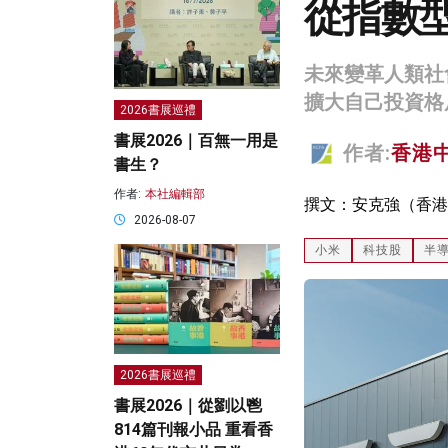
從指數
未來變革人類社
擴大自己投資格
2026書展巡禮
書展2026｜百無一用是
作者:
香港
書生？
作者:
本社編輯部
撰文：安克強（香港
2026-08-07
小米
科技股
半
2026書展巡禮
書展2026｜從劉以鬯
814篇刊報小品 重看香