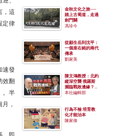
追逐、
金秋文化之旅──
言，這
踏上古蜀道，走過
劍門關
回報定律
馮珍今
從顧生岳到沈平：
一個座右銘的兩代
傳承
劉家美
加速發
陳文鴻教授：北約
功效翻
縱深空襲 俄羅斯
瀕臨戰敗邊緣？中
」。半
國零部件能左右戰
本社編輯部
局走向？
個月，
行為不檢 培育教
化才能治本
陳家偉
係，即