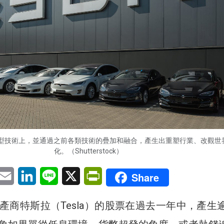
型技術上，並通過之前各類技術的疊加和融合，產生出重塑行業、改觀世
化。（Shutterstock）
pp
eChat
Email
LinkedIn
Line
X
PrintFriendly
Share
產商特斯拉（Tesla）的股票在過去一年中，產生逾