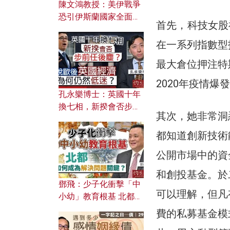
陳文鴻教授：美伊戰爭
恐引伊斯蘭國家全面反
首先，科技女股
撲？ 俄羅斯欲聯合伊朗
對付北約美國？
在一系列指數型
最大倉位押注特
2020年疫情
孔永樂博士：英國十年
換七相，新揆會否步前
其次，她非常洞
任後塵？脫歐後英國經
濟為何仍然低迷？
都知道創新技術
公開市場中的資
和創投基金。於
鄧飛：少子化衝擊「中
可以理解，但凡
小幼」教育根基 北都如
何成為解決問題關鍵？
費的私募基金模