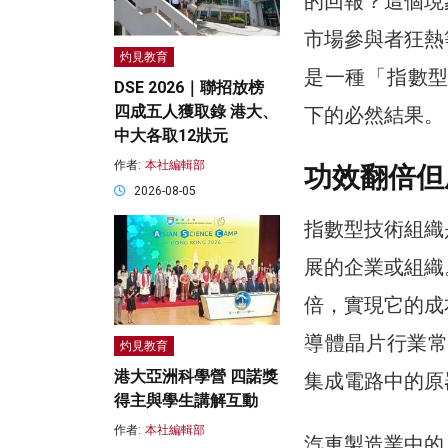
的回報？這個現
市場參與者狂熱
灼見教育
是一種「指數型技術
DSE 2026｜聯招放榜
四成五人獲取錄 港大、
下的必然結果。
中大各取12狀元
作者:
本社編輯部
功效翻倍但
2026-08-05
指數型技術組織
展的企業或組織
倍，實現它的成
導體晶片行業常
灼見教育
港大亞洲科學營 四諾獎
集成電路中的原
得主與學生講解互動
作者:
本社編輯部
汽車製造業中的