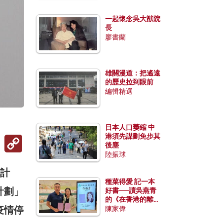
一起懷念吳大猷院
長
廖書蘭
雄關漫道：把遙遠
的歷史拉到眼前
編輯精選
日本人口萎縮 中
港須先謀劃免步其
Copy
後塵
Link
陸振球
愛計
種菜得愛 記一本
計劃」
好書──讀吳燕青
的《在香港的離島
疫情停
種菜》
陳家偉