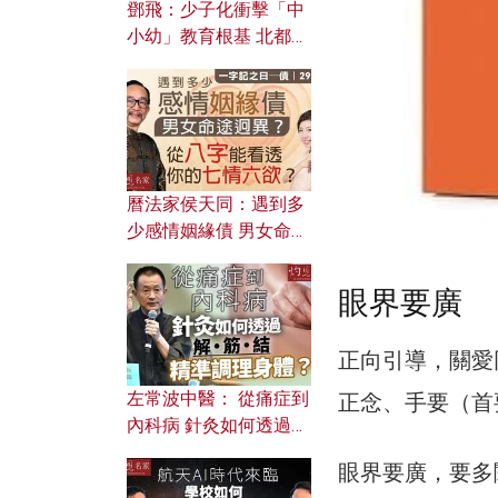
鄧飛：少子化衝擊「中
小幼」教育根基 北都如
何成為解決問題關鍵？
曆法家侯天同：遇到多
少感情姻緣債 男女命途
迥異？ 從八字能看透你
的七情六欲？
眼界要廣
正向引導，關愛
左常波中醫： 從痛症到
正念、手要（首
內科病 針灸如何透過解
筋結 精準調理身體？
眼界要廣，要多