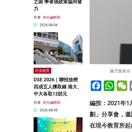
之困 學者倡政策協同發
力
作者:
本社編輯部
2026-08-06
羅乃萱表示
灼見教育
DSE 2026｜聯招放榜
Facebook
WhatsA
W
四成五人獲取錄 港大、
中大各取12狀元
編按：2021年1
作者:
本社編輯部
2026-08-05
劃」分享會，邀
在現今教育所起