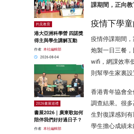
課期間，正向教
疫情下學童
灼見教育
港大亞洲科學營 四諾獎
疫情停課期間，
得主與學生講解互動
炮製一日三餐，
作者:
本社編輯部
2026-08-04
wifi，網課
則幫學生家裏設
香港青年協會全
調查結果。很多
2026書展巡禮
書展2026｜廣東歌如何
生對復課感到有
陪伴我們好好過日子？
學生擔心成績未
作者:
本社編輯部