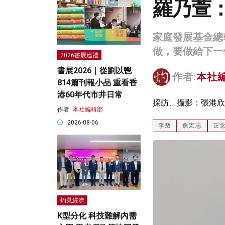
羅乃萱
家庭發展基金總
做，要做給下一
2026書展巡禮
書展2026｜從劉以鬯
作者:
本社
814篇刊報小品 重看香
港60年代市井日常
採訪、攝影：張港欣
作者:
本社編輯部
2026-08-06
李敖
詹宏志
正
灼見經濟
K型分化 科技難解內需