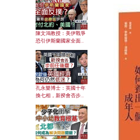
文之美？ 日常寫作如何
應用？
陳文鴻教授：美伊戰爭
恐引伊斯蘭國家全面反
撲？ 俄羅斯欲聯合伊朗
對付北約美國？
孔永樂博士：英國十年
換七相，新揆會否步前
任後塵？脫歐後英國經
濟為何仍然低迷？