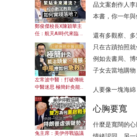
品文案創作人李
本書，你一年與
鄭俊傑校長X陳穎華主
任：航天AI時代來臨 學
還有多觀察、多
校如何緊貼未來潮流？
只在古蹟拍照就
校內數字教育如何實踐
落地？
例如去書局、博
子女去當地購物
左常波中醫：打破傳統
中醫迷思 極簡針灸能治
人要像一塊海綿
頭暈、胃脹？中風應如
何急救？
心胸要寬
什麼是寬闊的心
兔主席：美伊停戰協議
情緒認同。另一