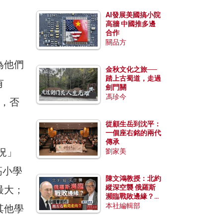
AI發展美國搞小院
高牆 中國推多邊
合作
關品方
為他們
金秋文化之旅──
踏上古蜀道，走過
有
劍門關
馮珍今
課，否
從顧生岳到沈平：
一個座右銘的兩代
傳承
況」
劉家美
高小學
陳文鴻教授：北約
縱深空襲 俄羅斯
最大；
瀕臨戰敗邊緣？中
國零部件能左右戰
本社編輯部
其他學
局走向？