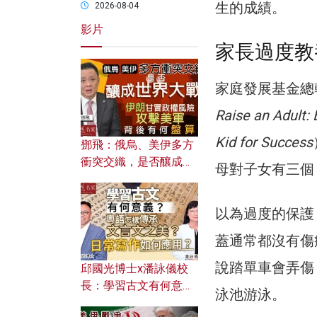
生的成績。
2026-08-04
影片
家長過度教
家庭發展基金總
Raise an Adult:
Kid for Success
鄧飛：俄烏、美伊多方
衝突交織，是否釀成世
母對子女有三個
界大戰？ 伊朗甘冒政權
風險攻擊美軍，背後有
以為過度的保護
何盤算？
蓋通常都沒有傷
說踏單車會弄傷
邱國光博士x潘詠儀校
長：學習古文有何意
泳池游泳。
義？ 粵語怎樣傳承文言