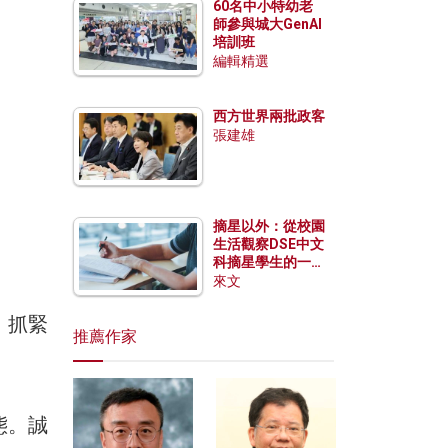
60名中小特幼老
師參與城大GenAI
培訓班
編輯精選
西方世界兩批政客
張建雄
摘星以外：從校園
生活觀察DSE中文
科摘星學生的一點
特質
來文
、抓緊
推薦作家
態。誠