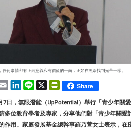
，任何事情都有正面意義和有價值的一面，正如在黑暗找到光芒一樣。
pp
eChat
Email
LinkedIn
Line
X
PrintFriendly
Share
月7日，無限潛能（UpPotential）舉行「青少年關
請多位教育學者及專家，分享他們對「青少年關愛
的作用。家庭發展基金總幹事羅乃萱女士表示，在