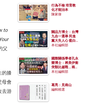
行為不檢 培育教
化才能治本
陳家偉
 to
關品方博士：台灣
九合一選舉 民進
Your
黨大失人心 藍白
合作有望拿下七成
本社編輯部
代的父
以上縣市？
。
國際關係學者孔永
樂博士：將美伊衝
突類比越戰，兩者
有何異同？中國崛
本社編輯部
生的膝
起能否為全球格局
發揮穩定效用？
父母會
葛亮：見南山
編輯精選
改去游