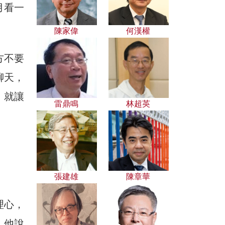
月看一
陳家偉
何漢權
方不要
聊天，
，就讓
雷鼎鳴
林超英
張建雄
陳章華
理心，
，他說