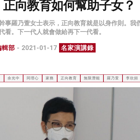
：正向教育如何幫助子女？
幹事羅乃萱女士表示，正向教育就是以身作則。我
代看。下一代人就會做給再下一代看。
編輯部
- 2021-01-17
名家演講錄
念
余光中
同理心
家務
正向教育
無限潛能
羅乃萱
李欣頻