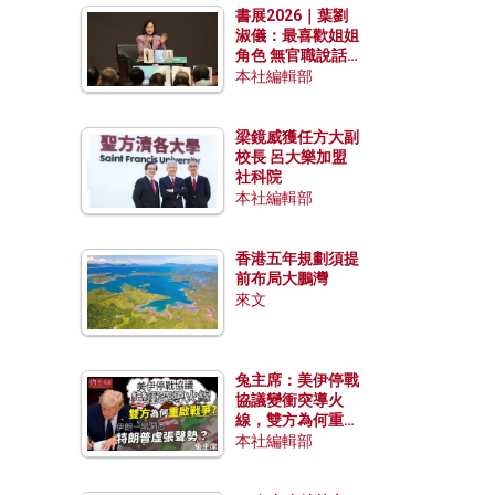
書展2026｜葉劉
淑儀：最喜歡姐姐
角色 無官職說話
包袱少
本社編輯部
梁鏡威獲任方大副
校長 呂大樂加盟
社科院
本社編輯部
香港五年規劃須提
前布局大鵬灣
來文
兔主席：美伊停戰
協議變衝突導火
線，雙方為何重啟
戰爭？伊朗一早洞
本社編輯部
悉特朗普虛張聲
勢？