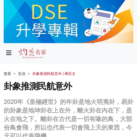
政局
教育
文化
財經
首頁
生活
卦象推測民航意外 | 蔣匡文
生活
卦象推測民航意外
健康
2020年《皇極經世》的年卦是地火明夷卦，易卦
商業
的卦象是地坤卦在上在外，離火卦在內在下，是
火在地之下。離卦在古代是一切有喙的鳥，大部
科技
份鳥會飛，所以也代表一切會飛上天的東西，今
影片
天可以代表飛機。