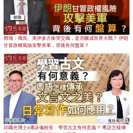
鄧飛：俄烏、美伊多方衝突交織，是否釀成世界大戰？ 伊朗
甘冒政權風險攻擊美軍，背後有何盤算？
邱國光博士x潘詠儀校長：學習古文有何意義？ 粵語怎樣傳