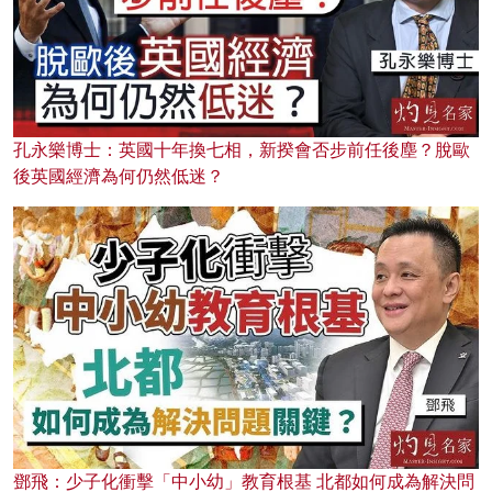
孔永樂博士：英國十年換七相，新揆會否步前任後塵？脫歐
後英國經濟為何仍然低迷？
鄧飛：少子化衝擊「中小幼」教育根基 北都如何成為解決問