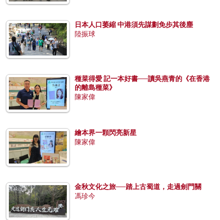
日本人口萎縮 中港須先謀劃免步其後塵
陸振球
種菜得愛 記一本好書──讀吳燕青的《在香港
的離島種菜》
陳家偉
繪本界一顆閃亮新星
陳家偉
金秋文化之旅──踏上古蜀道，走過劍門關
馮珍今