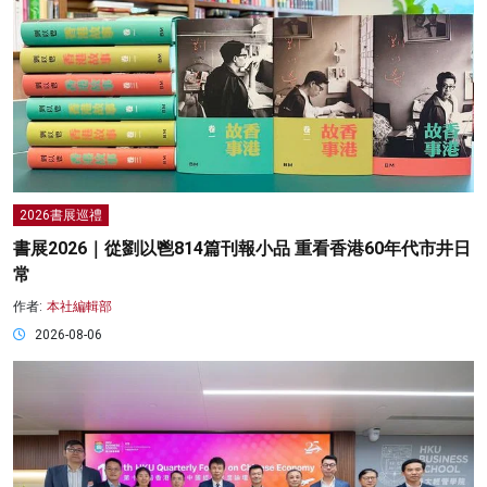
2026書展巡禮
書展2026｜從劉以鬯814篇刊報小品 重看香港60年代市井日
常
作者:
本社編輯部
2026-08-06