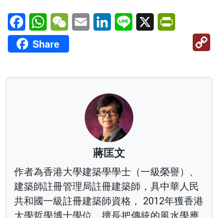
Facebook
WhatsApp
WeChat
Email
LinkedIn
Line
X
PrintFriendl
C
Share
Li
蔣匡文
作者為香港大學建築學學士（一級榮譽）、
建築師註冊管理局註冊建築師，具中華人民
共和國一級註冊建築師資格， 2012年獲香港
大學哲學博士學位。擅長把傳統的風水學應