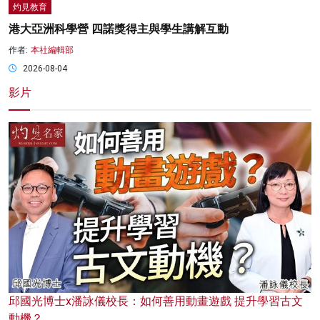
灼見教育
港大亞洲科學營 四諾獎得主與學生講解互動
作者:
本社編輯部
2026-08-04
影片
邱國光博士x潘詠儀校長：如何善用動畫遊戲 提升學習古文
動機？