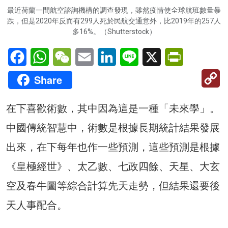
最近荷蘭一間航空諮詢機構的調查發現，雖然疫情使全球航班數量暴
跌，但是2020年反而有299人死於民航交通意外，比2019年的257人
多16%。（Shutterstock）
Facebook
WhatsApp
WeChat
Email
LinkedIn
Line
X
PrintFriendl
C
Share
Li
在下喜歡術數，其中因為這是一種「未來學」。
中國傳統智慧中，術數是根據長期統計結果發展
出來，在下每年也作一些預測，這些預測是根據
《皇極經世》、太乙數、七政四餘、天星、大玄
空及春牛圖等綜合計算先天走勢，但結果還要後
天人事配合。