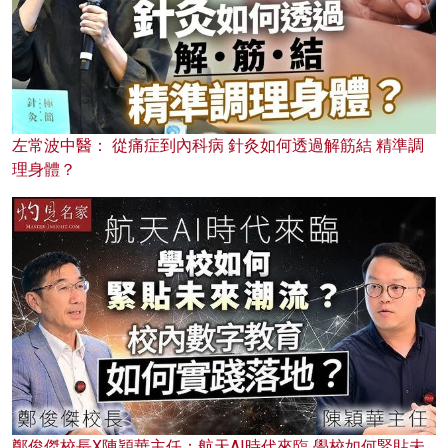
左常波中醫： 從痛症到內科病 針灸如何透過解筋結 精準調
理身體？
鄭俊傑校長X陳穎華主任：航天AI時代來臨 學校如何緊貼未