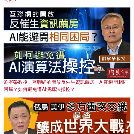
劉寧榮教授：互聯網的開放反催生資訊繭房，AI能避開相同
困局？如何避免遭AI演算法操控？