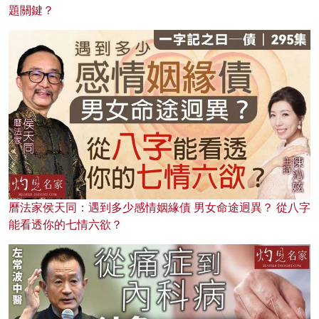
題關鍵？
曆法家侯天同：遇到多少感情姻緣債 男女命途迥異？ 從八字
能看透你的七情六欲？