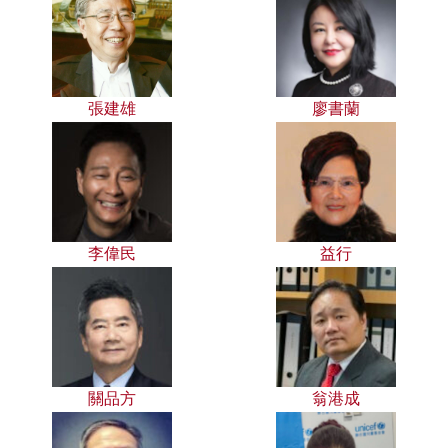
張建雄
廖書蘭
李偉民
益行
關品方
翁港成