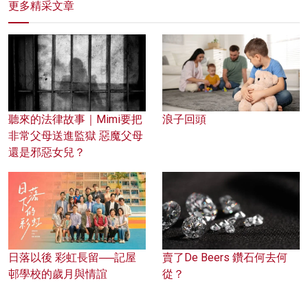
更多精采文章
聽來的法律故事｜Mimi要把
浪子回頭
非常父母送進監獄 惡魔父母
還是邪惡女兒？
日落以後 彩虹長留──記屋
賣了De Beers 鑽石何去何
邨學校的歲月與情誼
從？