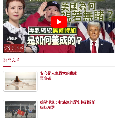
熱門文章
安心是人生最大的寶庫
譚寶碩
雄關漫道：把遙遠的歷史拉到眼前
編輯精選