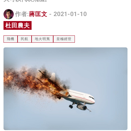
名家榜
作者:
蔣匡文
- 2021-01-10
灼見活動
杜田農夫
關於我們
飛機
民航
地火明夷
皇極經世