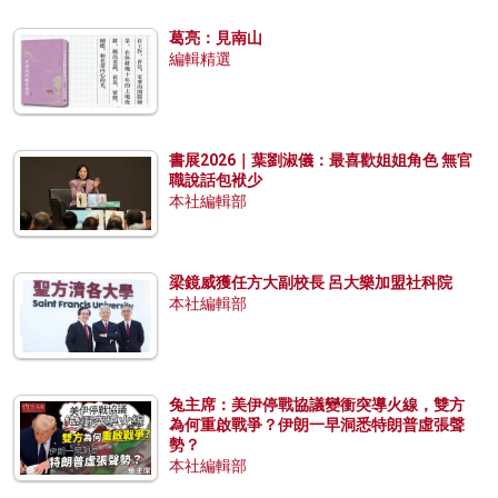
葛亮：見南山
編輯精選
書展2026｜葉劉淑儀：最喜歡姐姐角色 無官
職說話包袱少
本社編輯部
梁鏡威獲任方大副校長 呂大樂加盟社科院
本社編輯部
兔主席：美伊停戰協議變衝突導火線，雙方
為何重啟戰爭？伊朗一早洞悉特朗普虛張聲
勢？
本社編輯部