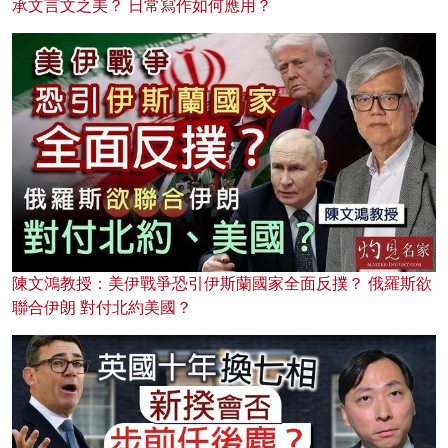
承文言文之美？ 日常寫作如何應用？
陳文鴻教授：美伊戰爭恐引伊斯蘭國家全面反撲？ 俄羅斯欲
聯合伊朗 對付北約美國？