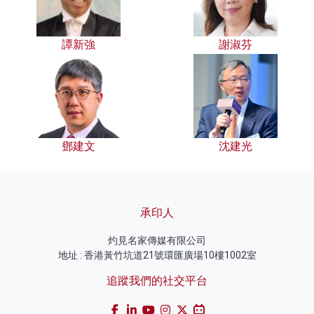
譚新強
謝淑芬
鄧建文
沈建光
承印人
灼見名家傳媒有限公司
地址 : 香港黃竹坑道21號環匯廣場10樓1002室
追蹤我們的社交平台