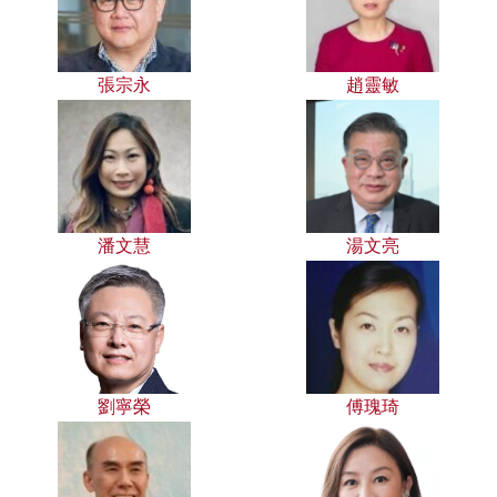
張宗永
趙靈敏
潘文慧
湯文亮
劉寧榮
傅瑰琦