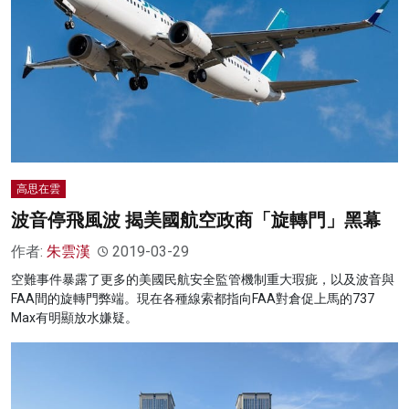
高思在雲
波音停飛風波 揭美國航空政商「旋轉門」黑幕
作者:
朱雲漢
2019-03-29
空難事件暴露了更多的美國民航安全監管機制重大瑕疵，以及波音與
FAA間的旋轉門弊端。現在各種線索都指向FAA對倉促上馬的737
Max有明顯放水嫌疑。