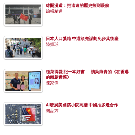
雄關漫道：把遙遠的歷史拉到眼前
編輯精選
日本人口萎縮 中港須先謀劃免步其後塵
陸振球
種菜得愛 記一本好書──讀吳燕青的《在香港
的離島種菜》
陳家偉
AI發展美國搞小院高牆 中國推多邊合作
關品方