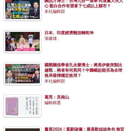
關品方博士：台灣九合一選舉 民進黨大失人
心 藍白合作有望拿下七成以上縣市？
本社編輯部
日本、印度經濟難扭轉乾坤
張建雄
國際關係學者孔永樂博士：將美伊衝突類比
越戰，兩者有何異同？中國崛起能否為全球
格局發揮穩定效用？
本社編輯部
葛亮：見南山
編輯精選
書展2026｜葉劉淑儀：最喜歡姐姐角色 無官