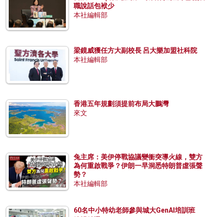
職說話包袱少
本社編輯部
梁鏡威獲任方大副校長 呂大樂加盟社科院
本社編輯部
香港五年規劃須提前布局大鵬灣
來文
兔主席：美伊停戰協議變衝突導火線，雙方
為何重啟戰爭？伊朗一早洞悉特朗普虛張聲
勢？
本社編輯部
60名中小特幼老師參與城大GenAI培訓班