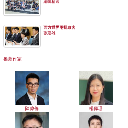
編輯精選
西方世界兩批政客
張建雄
推薦作家
陳偉倫
楊佩珊