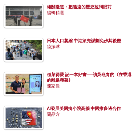
雄關漫道：把遙遠的歷史拉到眼前
編輯精選
日本人口萎縮 中港須先謀劃免步其後塵
陸振球
種菜得愛 記一本好書──讀吳燕青的《在香港
的離島種菜》
陳家偉
AI發展美國搞小院高牆 中國推多邊合作
關品方