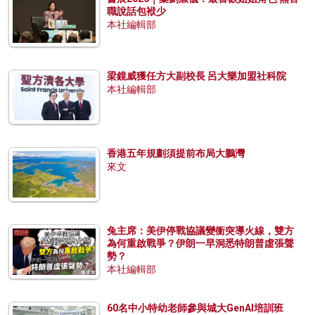
職說話包袱少
本社編輯部
梁鏡威獲任方大副校長 呂大樂加盟社科院
本社編輯部
香港五年規劃須提前布局大鵬灣
來文
兔主席：美伊停戰協議變衝突導火線，雙方
為何重啟戰爭？伊朗一早洞悉特朗普虛張聲
勢？
本社編輯部
60名中小特幼老師參與城大GenAI培訓班