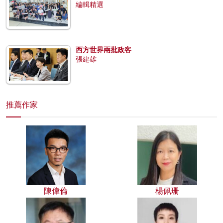
編輯精選
西方世界兩批政客
張建雄
推薦作家
陳偉倫
楊佩珊