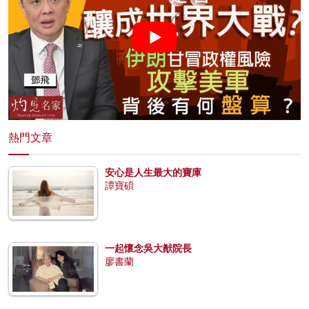
熱門文章
安心是人生最大的寶庫
譚寶碩
一起懷念吳大猷院長
廖書蘭