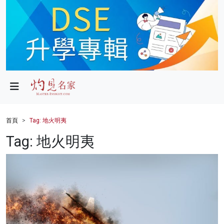
政局
教育
文化
財經
首頁
Tag: 地火明夷
生活
Tag: 地火明夷
健康
商業
科技
影片