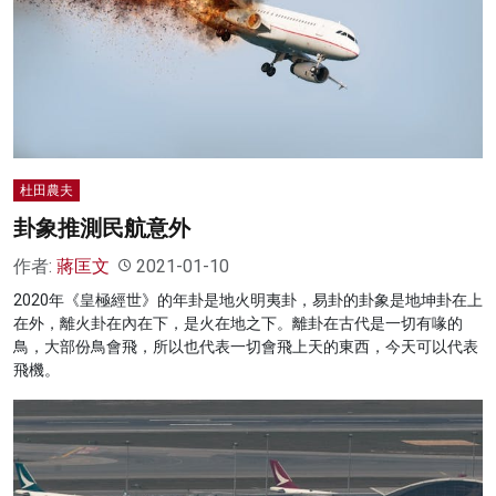
名家榜
灼見活動
關於我們
杜田農夫
卦象推測民航意外
作者:
蔣匡文
2021-01-10
2020年《皇極經世》的年卦是地火明夷卦，易卦的卦象是地坤卦在上
在外，離火卦在內在下，是火在地之下。離卦在古代是一切有喙的
鳥，大部份鳥會飛，所以也代表一切會飛上天的東西，今天可以代表
飛機。