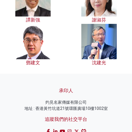
譚新強
謝淑芬
鄧建文
沈建光
承印人
灼見名家傳媒有限公司
地址 : 香港黃竹坑道21號環匯廣場10樓1002室
追蹤我們的社交平台