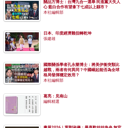
關品方博士：台灣九合一選舉 民進黨大失人
心 藍白合作有望拿下七成以上縣市？
本社編輯部
日本、印度經濟難扭轉乾坤
張建雄
國際關係學者孔永樂博士：將美伊衝突類比
越戰，兩者有何異同？中國崛起能否為全球
格局發揮穩定效用？
本社編輯部
葛亮：見南山
編輯精選
書展2026｜葉劉淑儀：最喜歡姐姐角色 無官