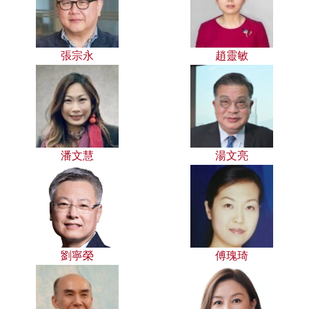
張宗永
趙靈敏
潘文慧
湯文亮
劉寧榮
傅瑰琦