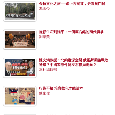
金秋文化之旅──踏上古蜀道，走過劍門關
馮珍今
從顧生岳到沈平：一個座右銘的兩代傳承
劉家美
陳文鴻教授：北約縱深空襲 俄羅斯瀕臨戰敗
邊緣？中國零部件能左右戰局走向？
本社編輯部
行為不檢 培育教化才能治本
陳家偉