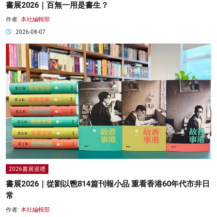
書展2026｜百無一用是書生？
作者:
本社編輯部
2026-08-07
2026書展巡禮
書展2026｜從劉以鬯814篇刊報小品 重看香港60年代市井日
常
作者:
本社編輯部