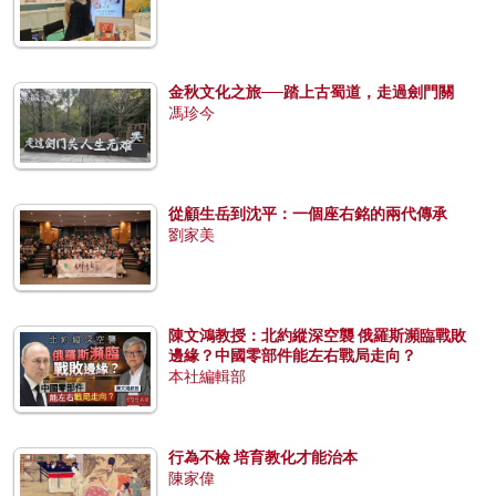
金秋文化之旅──踏上古蜀道，走過劍門關
馮珍今
從顧生岳到沈平：一個座右銘的兩代傳承
劉家美
陳文鴻教授：北約縱深空襲 俄羅斯瀕臨戰敗
邊緣？中國零部件能左右戰局走向？
本社編輯部
行為不檢 培育教化才能治本
陳家偉