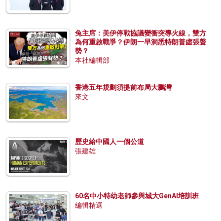
兔主席：美伊停戰協議變衝突導火線，雙方
為何重啟戰爭？伊朗一早洞悉特朗普虛張聲
勢？
本社編輯部
香港五年規劃須提前布局大鵬灣
來文
歷史給中國人一個公道
張建雄
60名中小特幼老師參與城大GenAI培訓班
編輯精選