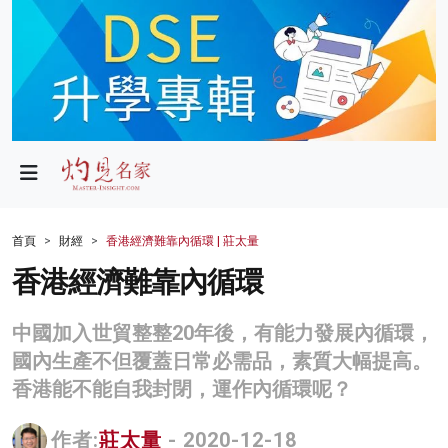
政局
教育
文化
財經
首頁
財經
香港經濟難靠內循環 | 莊太量
生活
香港經濟難靠內循環
健康
中國加入世貿整整20年後，有能力發展內循環，
商業
國內生產不但覆蓋日常必需品，素質大幅提高。
香港能不能自我封閉，運作內循環呢？
科技
影片
作者:
莊太量
- 2020-12-18