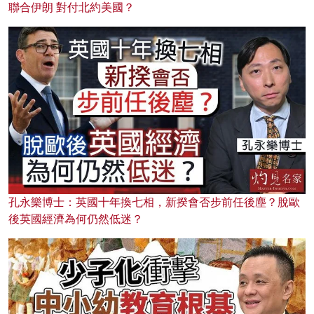
聯合伊朗 對付北約美國？
孔永樂博士：英國十年換七相，新揆會否步前任後塵？脫歐
後英國經濟為何仍然低迷？