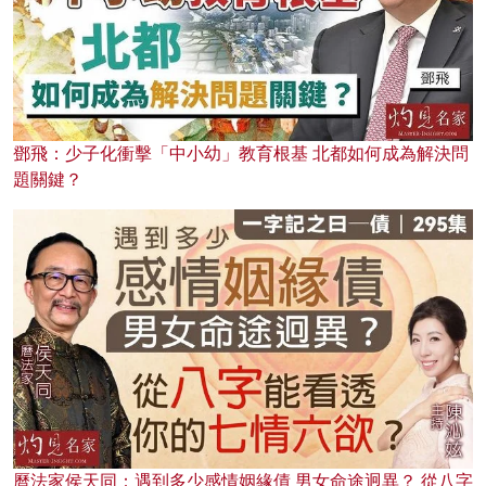
鄧飛：少子化衝擊「中小幼」教育根基 北都如何成為解決問
題關鍵？
曆法家侯天同：遇到多少感情姻緣債 男女命途迥異？ 從八字