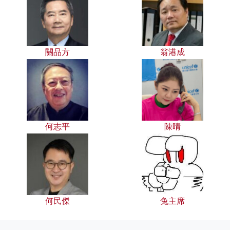
關品方
翁港成
何志平
陳晴
何民傑
兔主席