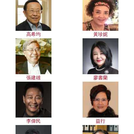
高希均
黃珍妮
張建雄
廖書蘭
李偉民
益行