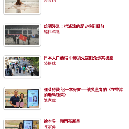
譚寶碩
雄關漫道：把遙遠的歷史拉到眼前
編輯精選
日本人口萎縮 中港須先謀劃免步其後塵
陸振球
種菜得愛 記一本好書──讀吳燕青的《在香港
的離島種菜》
陳家偉
繪本界一顆閃亮新星
陳家偉