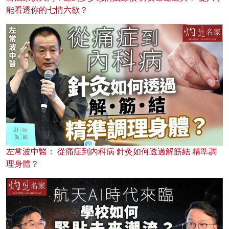
能看透你的七情六欲？
左常波中醫： 從痛症到內科病 針灸如何透過解筋結 精準調
理身體？