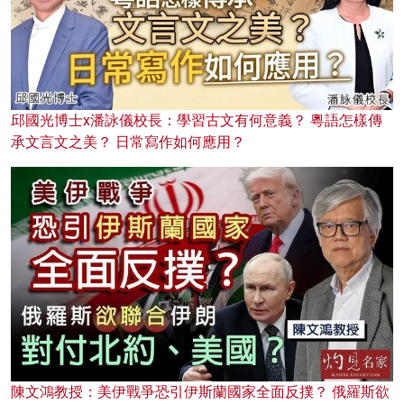
邱國光博士x潘詠儀校長：學習古文有何意義？ 粵語怎樣傳
承文言文之美？ 日常寫作如何應用？
陳文鴻教授：美伊戰爭恐引伊斯蘭國家全面反撲？ 俄羅斯欲