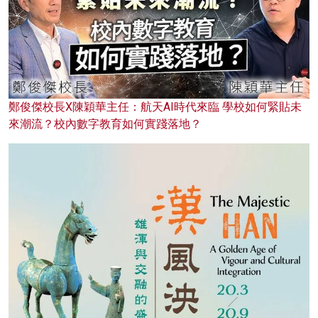
鄭俊傑校長X陳穎華主任：航天AI時代來臨 學校如何緊貼未
來潮流？校內數字教育如何實踐落地？