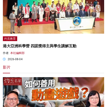
灼見教育
港大亞洲科學營 四諾獎得主與學生講解互動
作者:
本社編輯部
2026-08-04
影片