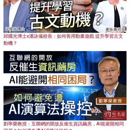
邱國光博士x潘詠儀校長：如何善用動畫遊戲 提升學習古文
動機？
劉寧榮教授：互聯網的開放反催生資訊繭房，AI能避開相同