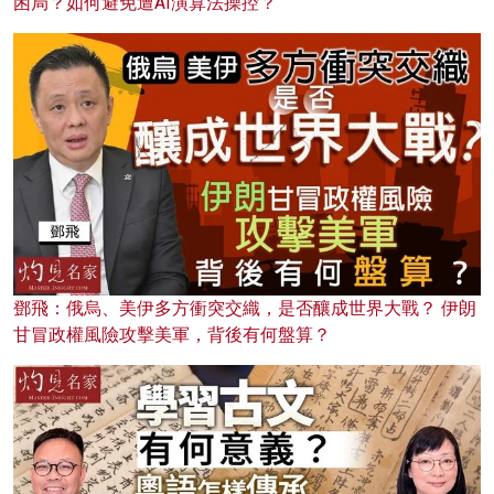
困局？如何避免遭AI演算法操控？
鄧飛：俄烏、美伊多方衝突交織，是否釀成世界大戰？ 伊朗
甘冒政權風險攻擊美軍，背後有何盤算？