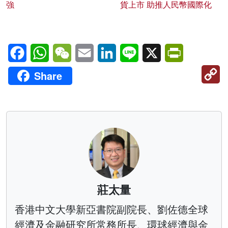
強
貨上市 助推人民幣國際化
Facebook
WhatsApp
WeChat
Email
LinkedIn
Line
X
PrintFriendl
C
Share
Li
莊太量
香港中文大學新亞書院副院長、劉佐德全球
經濟及金融研究所常務所長、環球經濟與金