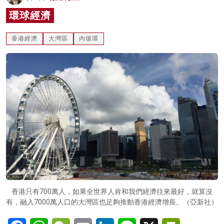
名家榜
環球經濟
灼見活動
香港經濟
大灣區
內循環
關於我們
香港只有700萬人，如果全世界人肯和我們經濟往來最好，就算沒
有，融入7000萬人口的大灣區也足夠推動香港經濟增長。（亞新社）
Facebook
WhatsApp
WeChat
Email
LinkedIn
Line
X
PrintFriendl