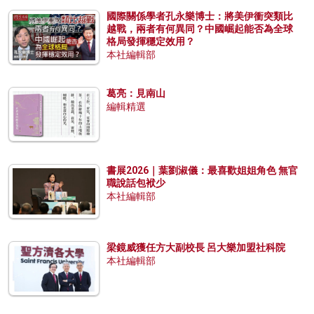
國際關係學者孔永樂博士：將美伊衝突類比
越戰，兩者有何異同？中國崛起能否為全球
格局發揮穩定效用？
本社編輯部
葛亮：見南山
編輯精選
書展2026｜葉劉淑儀：最喜歡姐姐角色 無官
職說話包袱少
本社編輯部
梁鏡威獲任方大副校長 呂大樂加盟社科院
本社編輯部