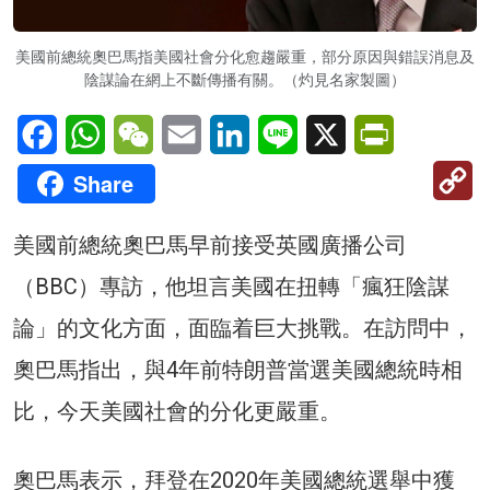
美國前總統奧巴馬指美國社會分化愈趨嚴重，部分原因與錯誤消息及
陰謀論在網上不斷傳播有關。（灼見名家製圖）
Facebook
WhatsApp
WeChat
Email
LinkedIn
Line
X
PrintFriendl
C
Share
Li
美國前總統奧巴馬早前接受英國廣播公司
（BBC）專訪，他坦言美國在扭轉「瘋狂陰謀
論」的文化方面，面臨着巨大挑戰。在訪問中，
奧巴馬指出，與4年前特朗普當選美國總統時相
比，今天美國社會的分化更嚴重。
奧巴馬表示，拜登在2020年美國總統選舉中獲