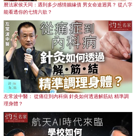
曆法家侯天同：遇到多少感情姻緣債 男女命途迥異？ 從八字
能看透你的七情六欲？
左常波中醫： 從痛症到內科病 針灸如何透過解筋結 精準調
理身體？