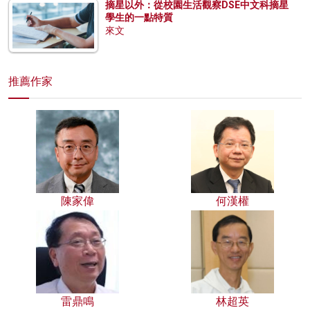
摘星以外：從校園生活觀察DSE中文科摘星
學生的一點特質
來文
推薦作家
陳家偉
何漢權
雷鼎鳴
林超英