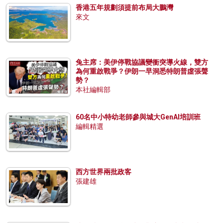
香港五年規劃須提前布局大鵬灣
來文
兔主席：美伊停戰協議變衝突導火線，雙方
為何重啟戰爭？伊朗一早洞悉特朗普虛張聲
勢？
本社編輯部
60名中小特幼老師參與城大GenAI培訓班
編輯精選
西方世界兩批政客
張建雄