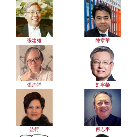
張建雄
陳章華
張灼祥
劉寧榮
益行
何志平