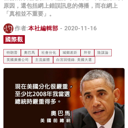
原因，還包括網上錯誤訊息的傳播，而在網上
名家榜
「真相並不重要」。
灼見活動
作者:
本社編輯部
- 2020-11-16
關於我們
國際觀
特朗普
奧巴馬
社會分化
城鄉差距
拜登
陰謀論
英國廣播公司
主流媒體
白宮回憶錄. 美國大選