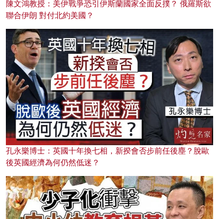
陳文鴻教授：美伊戰爭恐引伊斯蘭國家全面反撲？ 俄羅斯欲
聯合伊朗 對付北約美國？
孔永樂博士：英國十年換七相，新揆會否步前任後塵？脫歐
後英國經濟為何仍然低迷？