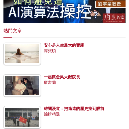
熱門文章
安心是人生最大的寶庫
譚寶碩
一起懷念吳大猷院長
廖書蘭
雄關漫道：把遙遠的歷史拉到眼前
編輯精選