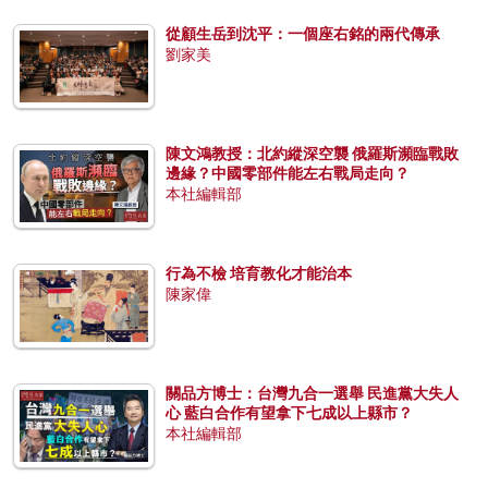
從顧生岳到沈平：一個座右銘的兩代傳承
劉家美
陳文鴻教授：北約縱深空襲 俄羅斯瀕臨戰敗
邊緣？中國零部件能左右戰局走向？
本社編輯部
行為不檢 培育教化才能治本
陳家偉
關品方博士：台灣九合一選舉 民進黨大失人
心 藍白合作有望拿下七成以上縣市？
本社編輯部