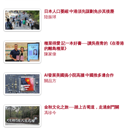
日本人口萎縮 中港須先謀劃免步其後塵
陸振球
種菜得愛 記一本好書──讀吳燕青的《在香港
的離島種菜》
陳家偉
AI發展美國搞小院高牆 中國推多邊合作
關品方
金秋文化之旅──踏上古蜀道，走過劍門關
馮珍今