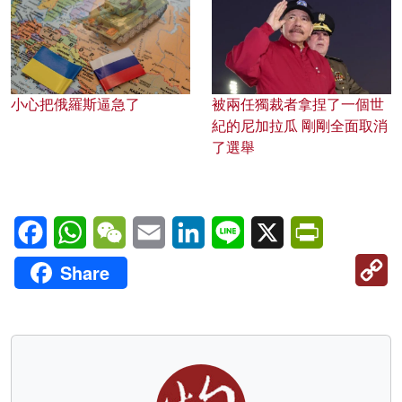
小心把俄羅斯逼急了
被兩任獨裁者拿捏了一個世
紀的尼加拉瓜 剛剛全面取消
了選舉
Facebook
WhatsApp
WeChat
Email
LinkedIn
Line
X
PrintFriendl
C
Share
Li