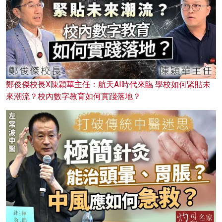
鄭俊傑校長X陳穎華主任：航天AI時代來臨 學校如何緊貼未
來潮流？校內數字教育如何實踐落地？