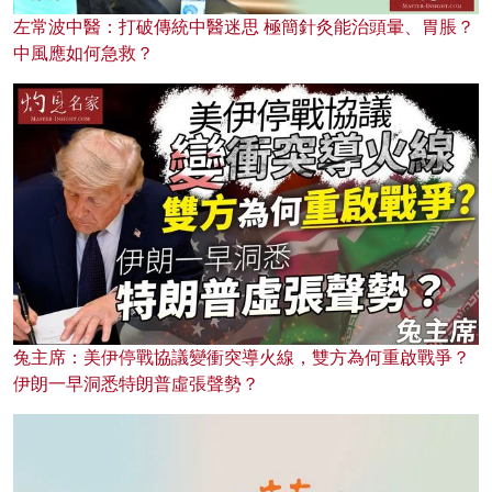
左常波中醫：打破傳統中醫迷思 極簡針灸能治頭暈、胃脹？
中風應如何急救？
兔主席：美伊停戰協議變衝突導火線，雙方為何重啟戰爭？
伊朗一早洞悉特朗普虛張聲勢？