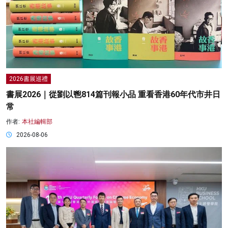
2026書展巡禮
書展2026｜從劉以鬯814篇刊報小品 重看香港60年代市井日
常
作者:
本社編輯部
2026-08-06