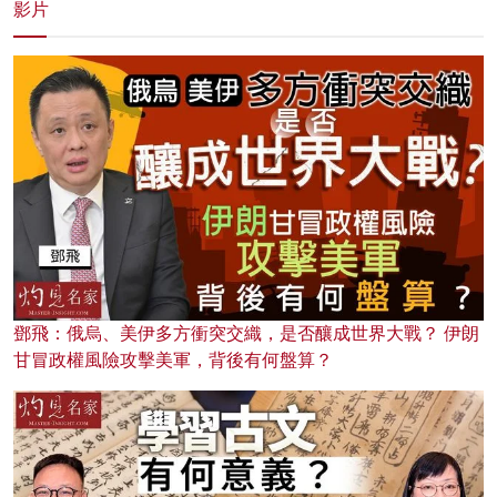
影片
鄧飛：俄烏、美伊多方衝突交織，是否釀成世界大戰？ 伊朗
甘冒政權風險攻擊美軍，背後有何盤算？