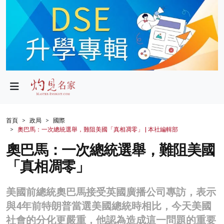
政局
教育
文化
財經
首頁
政局
國際
奧巴馬：一次總統選舉，難阻美國「真相凋零」 | 本社編輯部
生活
奧巴馬：一次總統選舉，難阻美國
健康
「真相凋零」
商業
美國前總統奧巴馬接受英國廣播公司專訪，表示
科技
與4年前特朗普當選美國總統時相比，今天美國
影片
社會的分化更嚴重，他認為造成這一問題的重要