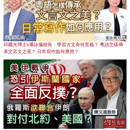
邱國光博士x潘詠儀校長：學習古文有何意義？ 粵語怎樣傳
承文言文之美？ 日常寫作如何應用？