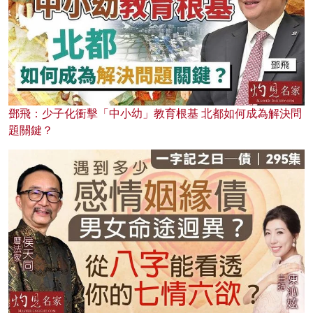
鄧飛：少子化衝擊「中小幼」教育根基 北都如何成為解決問
題關鍵？