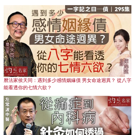
曆法家侯天同：遇到多少感情姻緣債 男女命途迥異？ 從八字
能看透你的七情六欲？