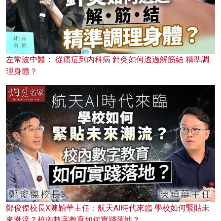
左常波中醫： 從痛症到內科病 針灸如何透過解筋結 精準調
理身體？
鄭俊傑校長X陳穎華主任：航天AI時代來臨 學校如何緊貼未
來潮流？校內數字教育如何實踐落地？