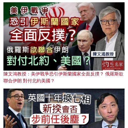
陳文鴻教授：美伊戰爭恐引伊斯蘭國家全面反撲？ 俄羅斯欲
聯合伊朗 對付北約美國？