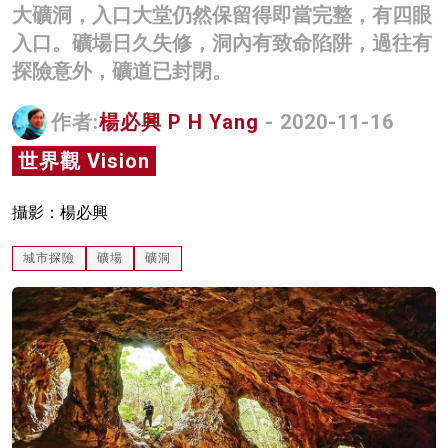
大礦洞，入口大堂仍然保留得即當完整，有四眼
名家榜
入口。礦場日久失修，洞內有致命陷阱，過往有
灼見活動
探險意外，礦道已封閉。
關於我們
作者:
楊必興 P H Yang
- 2020-11-16
世界觀 Vision
攝影：楊必興
城市探險
礦場
礦洞