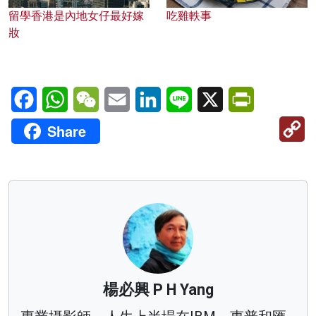
留學香港是內地女仔最好嫁
吃雞軼事
妝
Facebook
WhatsApp
WeChat
Email
LinkedIn
Line
X
PrintFriendl
C
Share
Li
楊必興 P H Yang