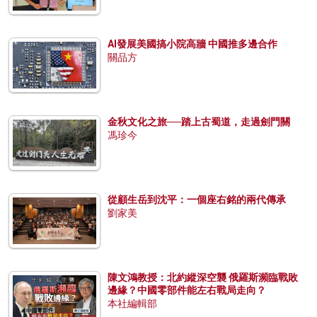
AI發展美國搞小院高牆 中國推多邊合作
關品方
金秋文化之旅──踏上古蜀道，走過劍門關
馮珍今
從顧生岳到沈平：一個座右銘的兩代傳承
劉家美
陳文鴻教授：北約縱深空襲 俄羅斯瀕臨戰敗
邊緣？中國零部件能左右戰局走向？
本社編輯部