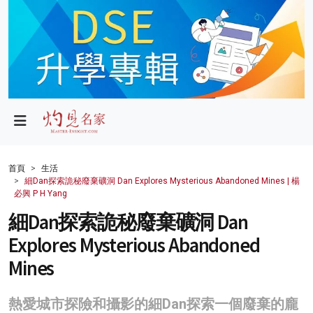
政局
教育
文化
財經
首頁
生活
細Dan探索詭秘廢棄礦洞 Dan Explores Mysterious Abandoned Mines | 楊
生活
必興 P H Yang
細Dan探索詭秘廢棄礦洞 Dan
健康
Explores Mysterious Abandoned
商業
Mines
科技
熱愛城市探險和攝影的細Dan探索一個廢棄的龐
影片