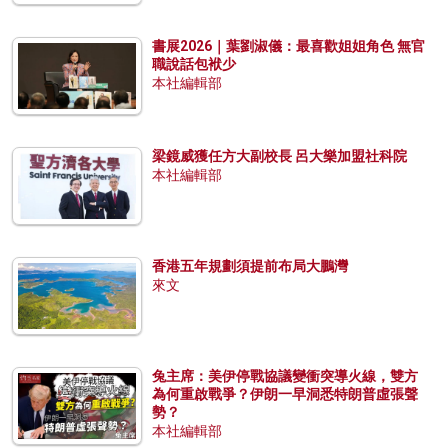
書展2026｜葉劉淑儀：最喜歡姐姐角色 無官
職說話包袱少
本社編輯部
梁鏡威獲任方大副校長 呂大樂加盟社科院
本社編輯部
香港五年規劃須提前布局大鵬灣
來文
兔主席：美伊停戰協議變衝突導火線，雙方
為何重啟戰爭？伊朗一早洞悉特朗普虛張聲
勢？
本社編輯部