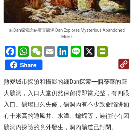
細Dan探索詭秘廢棄礦洞 Dan Explores Mysterious Abandoned
Mines
Facebook
WhatsApp
WeChat
Email
LinkedIn
Line
X
PrintFriendl
C
Share
Li
熱愛城市探險和攝影的細Dan探索一個廢棄的龐
大礦洞，入口大堂仍然保留得即當完整，有四眼
入口。礦場日久失修，礦洞內有不少致命陷阱如
有十米高的通風井、水潭、蝙蝠等，過往時有因
礦洞內探險的意外發生，洞內礦道已封閉。