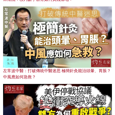
左常波中醫：打破傳統中醫迷思 極簡針灸能治頭暈、胃脹？
中風應如何急救？