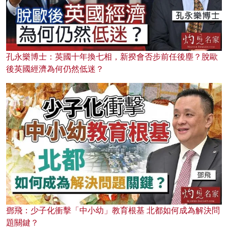
孔永樂博士：英國十年換七相，新揆會否步前任後塵？脫歐
後英國經濟為何仍然低迷？
鄧飛：少子化衝擊「中小幼」教育根基 北都如何成為解決問
題關鍵？