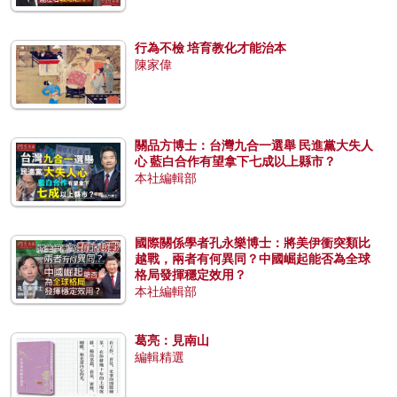
行為不檢 培育教化才能治本
陳家偉
關品方博士：台灣九合一選舉 民進黨大失人
心 藍白合作有望拿下七成以上縣市？
本社編輯部
國際關係學者孔永樂博士：將美伊衝突類比
越戰，兩者有何異同？中國崛起能否為全球
格局發揮穩定效用？
本社編輯部
葛亮：見南山
編輯精選