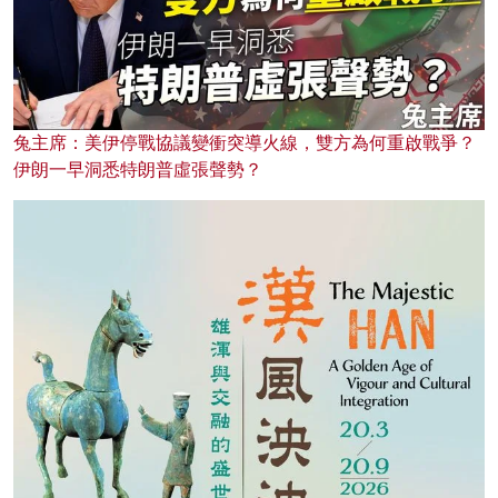
兔主席：美伊停戰協議變衝突導火線，雙方為何重啟戰爭？
伊朗一早洞悉特朗普虛張聲勢？