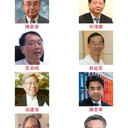
陳家偉
何漢權
雷鼎鳴
林超英
張建雄
陳章華