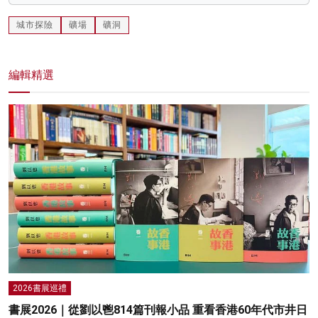
城市探險
礦場
礦洞
編輯精選
2026書展巡禮
書展2026｜從劉以鬯814篇刊報小品 重看香港60年代市井日