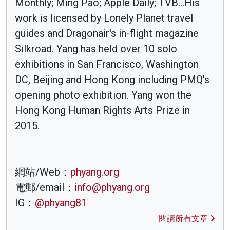
Monthly; Ming Pao; Apple Daily; TVB...His
work is licensed by Lonely Planet travel
guides and Dragonair's in-flight magazine
Silkroad. Yang has held over 10 solo
exhibitions in San Francisco, Washington
DC, Beijing and Hong Kong including PMQ's
opening photo exhibition. Yang won the
Hong Kong Human Rights Arts Prize in
2015.
網站/Web：
phyang.org
電郵/email：
info@phyang.org
IG：
@phyang81
閱讀所有文章