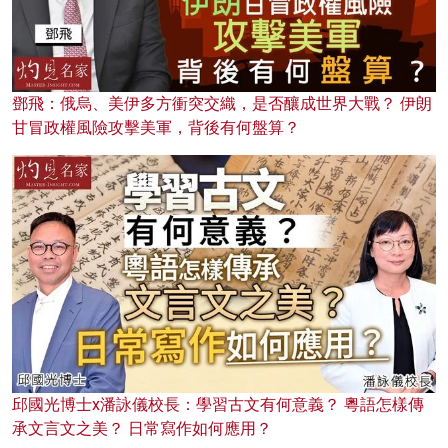
鄧飛：俄烏、美伊多方衝突交織，是否釀成世界大戰？ 伊朗
甘冒政權風險攻擊美軍，背後有何盤算？
邱國光博士x潘詠儀校長：學習古文有何意義？ 粵語怎樣傳
承文言文之美？ 日常寫作如何應用？