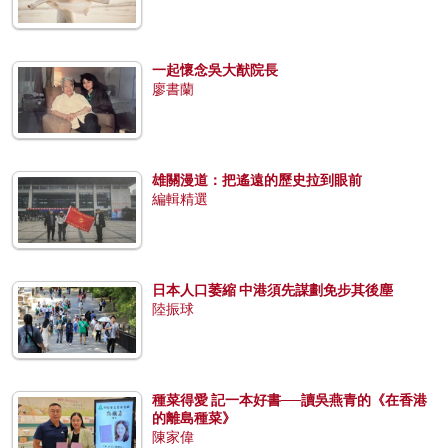
一起懷念吳大猷院長
廖書蘭
雄關漫道：把遙遠的歷史拉到眼前
編輯精選
日本人口萎縮 中港須先謀劃免步其後塵
陸振球
種菜得愛 記一本好書──讀吳燕青的《在香港
的離島種菜》
陳家偉