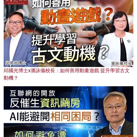
邱國光博士x潘詠儀校長：如何善用動畫遊戲 提升學習古文
動機？