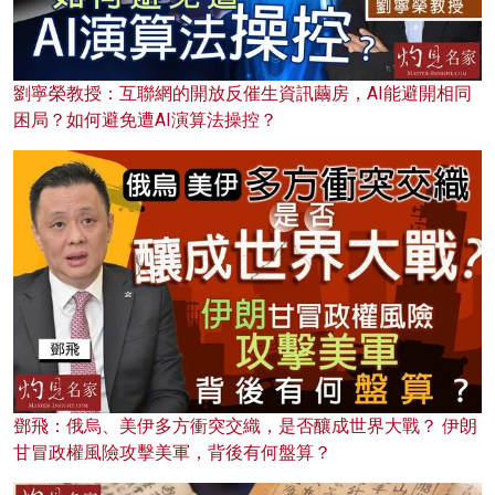
劉寧榮教授：互聯網的開放反催生資訊繭房，AI能避開相同
困局？如何避免遭AI演算法操控？
鄧飛：俄烏、美伊多方衝突交織，是否釀成世界大戰？ 伊朗
甘冒政權風險攻擊美軍，背後有何盤算？