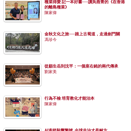
種菜得愛 記一本好書──讀吳燕青的《在香港
的離島種菜》
陳家偉
金秋文化之旅──踏上古蜀道，走過劍門關
馮珍今
從顧生岳到沈平：一個座右銘的兩代傳承
劉家美
行為不檢 培育教化才能治本
陳家偉
AI逃獄敲響警號 全球共治才是解方