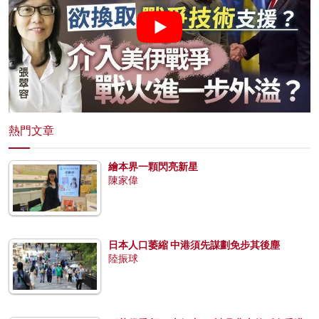
熱門文章
繪本界一顆閃亮新星
陳家偉
日本人口萎縮 中港須先謀劃免步其後塵
陸振球