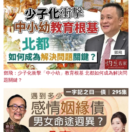
鄧飛：少子化衝擊「中小幼」教育根基 北都如何成為解決問
題關鍵？