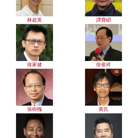
林超英
譚寶碩
徐家健
徐俊祥
張樹槐
黃氏