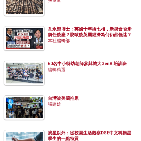
張量童
孔永樂博士：英國十年換七相，新揆會否步
前任後塵？脫歐後英國經濟為何仍然低迷？
本社編輯部
60名中小特幼老師參與城大GenAI培訓班
編輯精選
台灣被美國拖累
張建雄
摘星以外：從校園生活觀察DSE中文科摘星
學生的一點特質