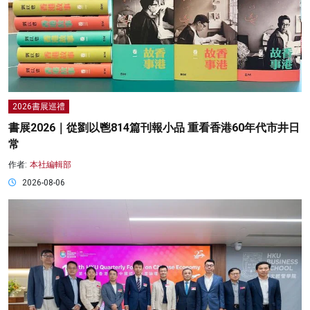
2026書展巡禮
書展2026｜從劉以鬯814篇刊報小品 重看香港60年代市井日
常
作者:
本社編輯部
2026-08-06