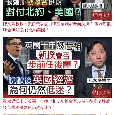
陳文鴻教授：美伊戰爭恐引伊斯蘭國家全面反撲？ 俄羅斯欲
聯合伊朗 對付北約美國？
孔永樂博士：英國十年換七相，新揆會否步前任後塵？脫歐
後英國經濟為何仍然低迷？