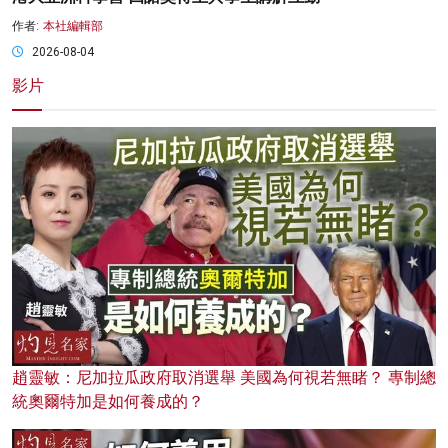
作者:
本社編輯部
2026-08-04
影片
趙靈敏：尼加拉瓜政府取消選舉 美國為何視若無睹？ 專制總
統奧爾特加是如何養成的？