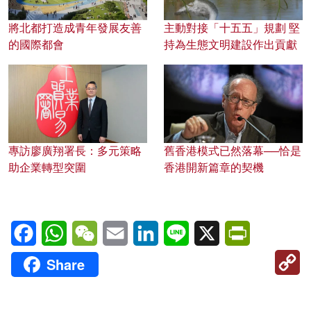
將北都打造成青年發展友善
主動對接「十五五」規劃 堅
的國際都會
持為生態文明建設作出貢獻
專訪廖廣翔署長：多元策略
舊香港模式已然落幕──恰是
助企業轉型突圍
香港開新篇章的契機
Facebook
WhatsApp
WeChat
Email
LinkedIn
Line
X
PrintFriendl
C
Share
Li