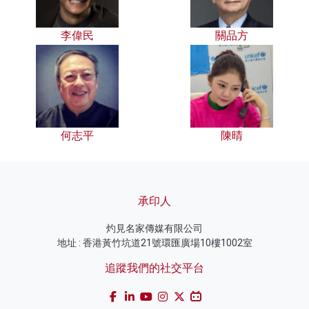
李偉民
關品方
何志平
陳晴
承印人
灼見名家傳媒有限公司
地址 : 香港黃竹坑道21號環匯廣場10樓1002室
追蹤我們的社交平台