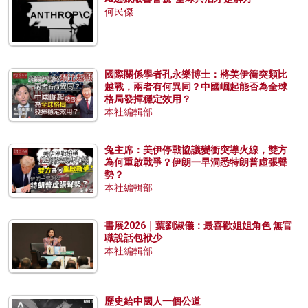
何民傑
國際關係學者孔永樂博士：將美伊衝突類比
越戰，兩者有何異同？中國崛起能否為全球
格局發揮穩定效用？
本社編輯部
兔主席：美伊停戰協議變衝突導火線，雙方
為何重啟戰爭？伊朗一早洞悉特朗普虛張聲
勢？
本社編輯部
書展2026｜葉劉淑儀：最喜歡姐姐角色 無官
職說話包袱少
本社編輯部
歷史給中國人一個公道