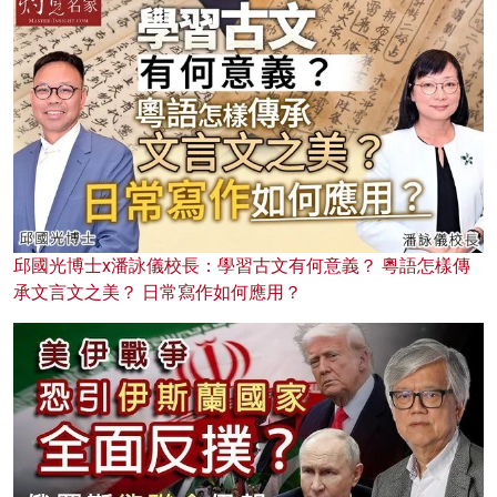
邱國光博士x潘詠儀校長：學習古文有何意義？ 粵語怎樣傳
承文言文之美？ 日常寫作如何應用？