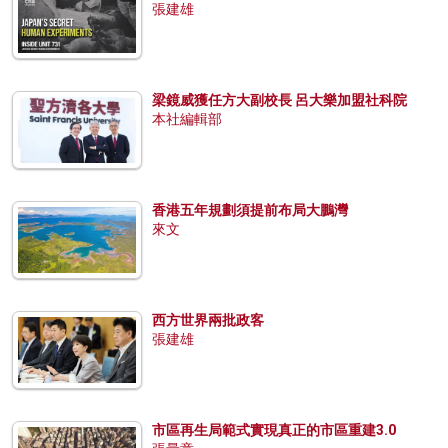
張建雄
梁鏡威獲任方大副校長 呂大樂加盟社科院
本社編輯部
香港五年規劃須提前布局大鵬灣
來文
西方世界兩批政客
張建雄
市區再生局範式實現真正的市區重建3.0