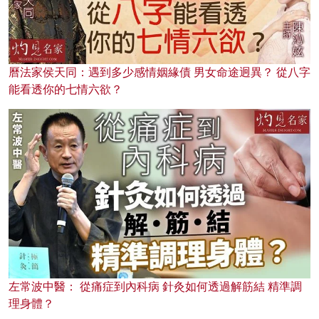
曆法家侯天同：遇到多少感情姻緣債 男女命途迥異？ 從八字
能看透你的七情六欲？
左常波中醫： 從痛症到內科病 針灸如何透過解筋結 精準調
理身體？