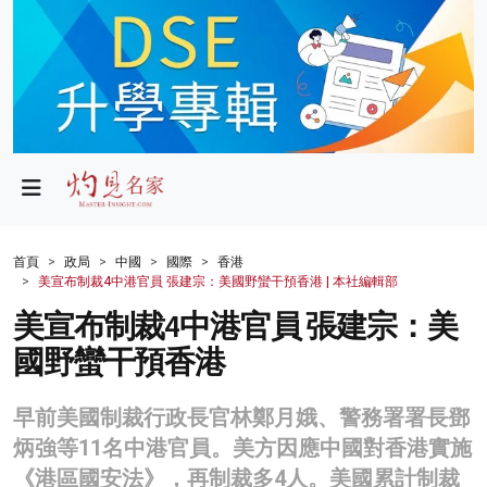
政局
教育
文化
財經
首頁
政局
中國
國際
香港
美宣布制裁4中港官員 張建宗：美國野蠻干預香港 | 本社編輯部
生活
美宣布制裁4中港官員 張建宗：美
健康
國野蠻干預香港
商業
早前美國制裁行政長官林鄭月娥、警務署署長鄧
科技
炳強等11名中港官員。美方因應中國對香港實施
影片
《港區國安法》，再制裁多4人。美國累計制裁