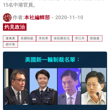
15名中港官員。
名家榜
灼見活動
作者:
本社編輯部
- 2020-11-10
灼見政治
關於我們
蓬佩奧
美國制裁
李桂華
港區國安法
李江舟
劉賜蕙
鄧中華