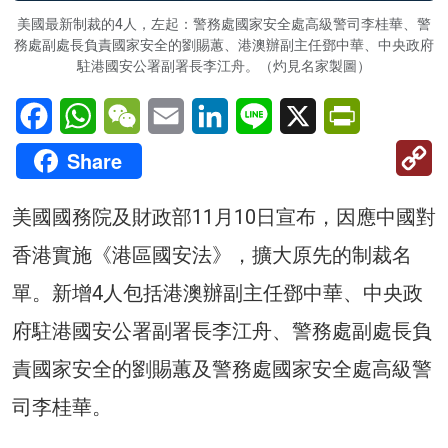
美國最新制裁的4人，左起：警務處國家安全處高級警司李桂華、警
務處副處長負責國家安全的劉賜蕙、港澳辦副主任鄧中華、中央政府
駐港國安公署副署長李江舟。（灼見名家製圖）
Facebook
WhatsApp
WeChat
Email
LinkedIn
Line
X
PrintFriendl
C
Share
Li
美國國務院及財政部11月10日宣布，因應中國對
香港實施《港區國安法》，擴大原先的制裁名
單。新增4人包括港澳辦副主任鄧中華、中央政
府駐港國安公署副署長李江舟、警務處副處長負
責國家安全的劉賜蕙及警務處國家安全處高級警
司李桂華。