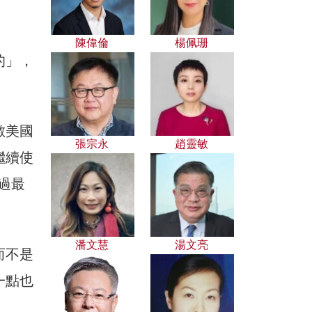
陳偉倫
楊佩珊
的」，
數美國
張宗永
趙靈敏
繼續使
過最
潘文慧
湯文亮
而不是
一點也