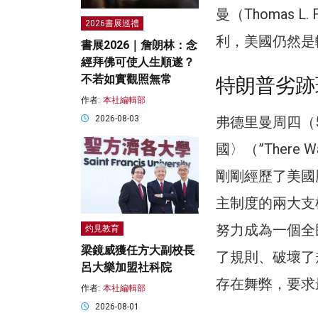
曼（Thomas 
2026書展巡禮
利，美國仍然是
書展2026｜詹朗林：念
經拜佛可使人生順遂？
不若如實觀照無常
特朗普劣跡
作者:
本社編輯部
弗德里曼周四（
2026-08-03
國〉（”There Was
剛剛經歷了美國
主制度的兩大支
努力成為一個全
灼見教育
梁鏡威獲任方大副校長
了規則、破壞了
呂大樂加盟社科院
存在舞弊，要求
作者:
本社編輯部
2026-08-01