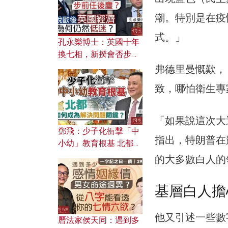
潮。特別是在疫
式。」
孔永樂博士：英國十年
換七相，新揆會否步前
任後塵？脫歐後英國經
弗德里曼慨歎，
濟為何仍然低迷？
致，哪怕衛生專
「如果說這次大
鄧飛：少子化衝擊「中
指出，特朗普在
小幼」教育根基 北都如
何成為解決問題關鍵？
的大多數白人的
基層白人擔
他又引述一些數
曆法家侯天同：遇到多