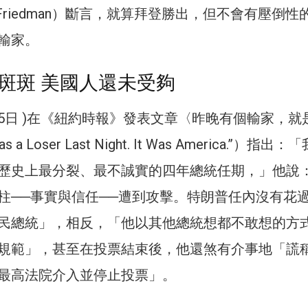
L. Friedman）斷言，就算拜登勝出，但不會有壓倒性
輸家。
斑斑 美國人還未受夠
5日 )在《紐約時報》發表文章〈昨晚有個輸家，就
 a Loser Last Night. It Was America.”）指出：
歷史上最分裂、最不誠實的四年總統任期，」他說
柱──事實與信任──遭到攻擊。特朗普任內沒有花
民總統」，相反，「他以其他總統想都不敢想的方
規範」，甚至在投票結束後，他還煞有介事地「謊
最高法院介入並停止投票」。