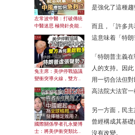
是強化了這種趨
左常波中醫：打破傳統
而且，「許多共
中醫迷思 極簡針灸能治
頭暈、胃脹？中風應如
這意味着「特朗
何急救？
「特朗普主義在
人的支持。因此
兔主席：美伊停戰協議
變衝突導火線，雙方為
用一切合法但對
何重啟戰爭？伊朗一早
高法院大法官一
洞悉特朗普虛張聲勢？
另一方面，民主
曾經構成其基礎
國際關係學者孔永樂博
士：將美伊衝突類比越
沒有改變。