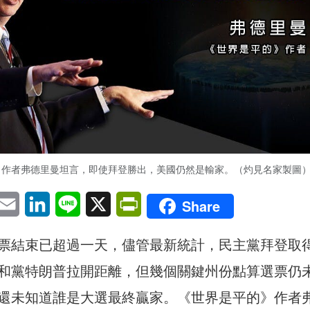
》作者弗德里曼坦言，即使拜登勝出，美國仍然是輸家。（灼見名家製圖
pp
eChat
Email
LinkedIn
Line
X
PrintFriendly
Share
票結束已超過一天，儘管最新統計，民主黨拜登取
和黨特朗普拉開距離，但幾個關鍵州份點算選票仍
還未知道誰是大選最終贏家。《世界是平的》作者