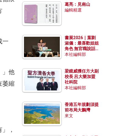
葛亮：見南山
方
編輯精選
書展2026｜葉劉
成一
淑儀：最喜歡姐姐
角色 無官職說話
包袱少
本社編輯部
，」他
梁鏡威獲任方大副
校長 呂大樂加盟
社科院
在萎縮
本社編輯部
香港五年規劃須提
前布局大鵬灣
來文
有」，