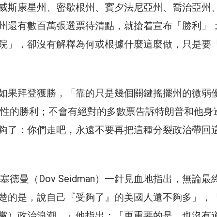
威斯康星州、密歇根州、賓夕法尼亞州、喬治亞州
州還有數百萬張選票待清點，就搶着宣布「勝利」
院」，卻沒有解釋為何或根據什麼這麼做，只是要
如果拜登獲勝，「靠的只是幾個關鍵搖擺州的微弱
倒性的勝利；不會有絕對的多數票告訴特朗普和他身
夠了：你們走吧，永遠不要再把這種分裂政治帶回
塞德曼（Dov Seidman）一針見血地指出，無論最
楚的是，說自己『受夠了』的美國人還不夠多」，
黨）政治浪潮，」他指出：「更重要的是，也沒有