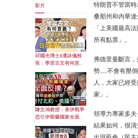
特朗普不管當時
影片
桑那州和內華達
「上美國最高法
所有點票」。
邱國光博士x潘詠儀校
弗德里曼斷言，
長：學習古文有何意
勢……不會有壓
義？ 粵語怎樣傳承文言
文之美？ 日常寫作如何
人，大家已經受
應用？
家」。
陳文鴻教授：美伊戰爭
領導力專家多夫·
恐引伊斯蘭國家全面反
撲？ 俄羅斯欲聯合伊朗
結果如何，很清
對付北約美國？
出現藍色（民主