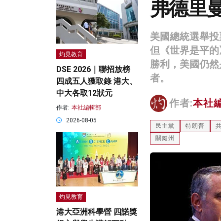
弗德里
美國總統選舉投
但《世界是平的
灼見教育
勝利，美國仍然
DSE 2026｜聯招放榜
者。
四成五人獲取錄 港大、
中大各取12狀元
作者:
本社
作者:
本社編輯部
2026-08-05
民主黨
特朗普
關鍵州
灼見教育
港大亞洲科學營 四諾獎