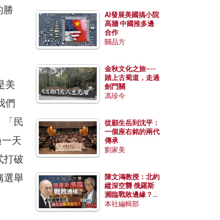
的勝
AI發展美國搞小院
高牆 中國推多邊
合作
關品方
金秋文化之旅──
踏上古蜀道，走過
是美
劍門關
馮珍今
「我們
：「民
從顧生岳到沈平：
一個座右銘的兩代
過一天
傳承
劉家美
式打破
稱選舉
陳文鴻教授：北約
縱深空襲 俄羅斯
瀕臨戰敗邊緣？中
國零部件能左右戰
本社編輯部
局走向？