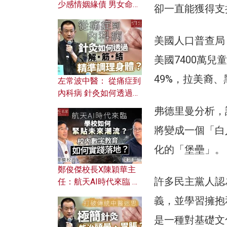
少感情姻緣債 男女命途
卻一直能獲得支
迥異？ 從八字能看透你
的七情六欲？
美國人口普查局（U
美國7400萬
49%，拉美裔
左常波中醫： 從痛症到
內科病 針灸如何透過解
筋結 精準調理身體？
弗德里曼分析，
將變成一個「白
化的「堡壘」。
鄭俊傑校長X陳穎華主
許多民主黨人認
任：航天AI時代來臨 學
校如何緊貼未來潮流？
義，並學習擁抱
校內數字教育如何實踐
落地？
是一種對基礎文