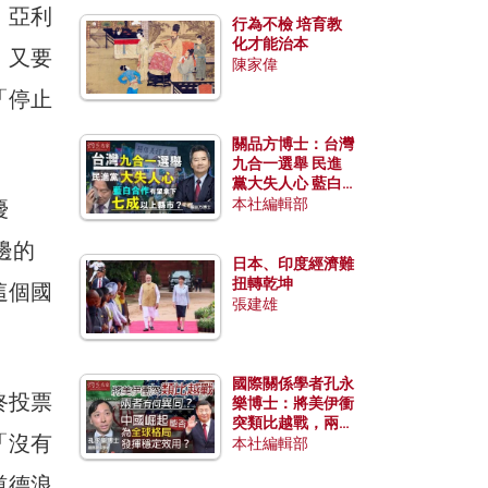
、亞利
行為不檢 培育教
化才能治本
；又要
陳家偉
「停止
關品方博士：台灣
九合一選舉 民進
黨大失人心 藍白
合作有望拿下七成
本社編輯部
優
以上縣市？
邊的
日本、印度經濟難
扭轉乾坤
這個國
張建雄
國際關係學者孔永
終投票
樂博士：將美伊衝
突類比越戰，兩者
「沒有
有何異同？中國崛
本社編輯部
起能否為全球格局
道德浪
發揮穩定效用？