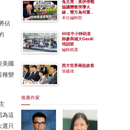
兔主席：美伊停戰
協議變衝突導火
線，雙方為何重啟
戰爭？伊朗一早洞
本社編輯部
人將佔
悉特朗普虛張聲
勢？
的
60名中小特幼老
師參與城大GenAI
培訓班
編輯精選
對美國
西方世界兩批政客
張建雄
這種變
推薦作家
主
認為這
大選只