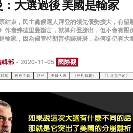
曼：大選過後 美國是輸家
票結束，民主黨候選人拜登的領先優勢擴大，有望
》作者弗德里曼斷言，就算拜登勝出，但不會有壓
是輸家，因為儘管特朗普劣跡斑斑，為何卻仍有大
編輯部
- 2020-11-05
國際觀
共和黨
種族主義
拜登
美國大選
《紐約時報》
《世界是平的》