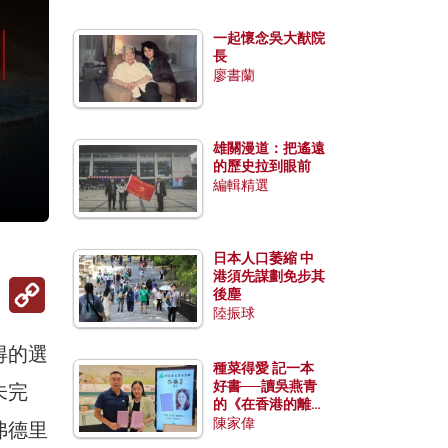
一起懷念吳大猷院
長
廖書蘭
雄關漫道：把遙遠
的歷史拉到眼前
編輯精選
）
日本人口萎縮 中
港須先謀劃免步其
Copy
後塵
Link
陸振球
得的選
種菜得愛 記一本
好書──讀吳燕青
未完
的《在香港的離島
種菜》
陳家偉
弗德里