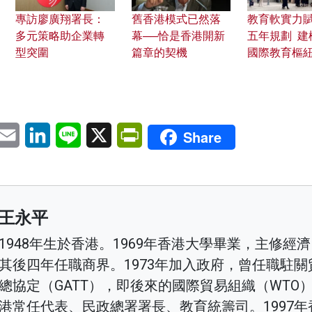
專訪廖廣翔署長：
舊香港模式已然落
教育軟實力
多元策略助企業轉
幕──恰是香港開新
五年規劃 建
型突圍
篇章的契機
國際教育樞
pp
eChat
Email
LinkedIn
Line
X
PrintFriendly
Share
王永平
1948年生於香港。1969年香港大學畢業，主修經
其後四年任職商界。1973年加入政府，曾任職駐關
總協定（GATT），即後來的國際貿易組織（WTO
港常任代表、民政總署署長、教育統籌司。1997年