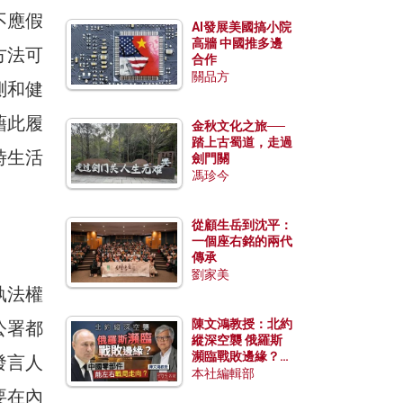
不應假
AI發展美國搞小院
高牆 中國推多邊
方法可
合作
關品方
測和健
藉此履
金秋文化之旅──
踏上古蜀道，走過
時生活
劍門關
馮珍今
從顧生岳到沈平：
一個座右銘的兩代
傳承
劉家美
執法權
陳文鴻教授：北約
公署都
縱深空襲 俄羅斯
瀕臨戰敗邊緣？中
發言人
國零部件能左右戰
本社編輯部
局走向？
要在內