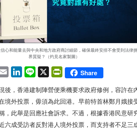
大信心和能量去與中央和地方政府商討細節，確保最終安排不會受到法律
界質疑？（灼見名家製圖）
pp
eChat
Email
LinkedIn
Line
X
PrintFriendly
Share
現後，香港建制陣營便乘機要求政府修例，容許在
在境外投票，毋須為此回港。早前特首林鄭月娥接
稱，此舉是回應社會訴求。不過，根據香港民意研
近六成受訪者反對港人境外投票，而支持者不足三