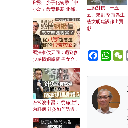
鄧飛：少子化衝擊「中
主動對接「十五
小幼」教育根基 北都如
五」規劃 堅持為生
何成為解決問題關鍵？
態文明建設作出貢
獻
Facebook
WhatsA
W
曆法家侯天同：遇到多
少感情姻緣債 男女命途
迥異？ 從八字能看透你
的七情六欲？
左常波中醫： 從痛症到
內科病 針灸如何透過解
筋結 精準調理身體？