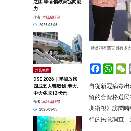
之困 學者倡政策協同發
力
作者:
本社編輯部
2026-08-06
特首和有關官員有多
Facebook
WhatsA
W
灼見教育
DSE 2026｜聯招放榜
自從新冠病毒出
四成五人獲取錄 港大、
中大各取12狀元
留的合資格選民
作者:
本社編輯部
圳衛視》訪問時
2026-08-05
行的民意調查，