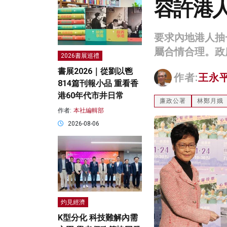
容許港
要求內地港人抽
屬合情合理。政
2026書展巡禮
書展2026｜從劉以鬯
作者:
王永
814篇刊報小品 重看香
港60年代市井日常
廉政公署
林鄭月娥
作者:
本社編輯部
2026-08-06
灼見經濟
K型分化 科技難解內需