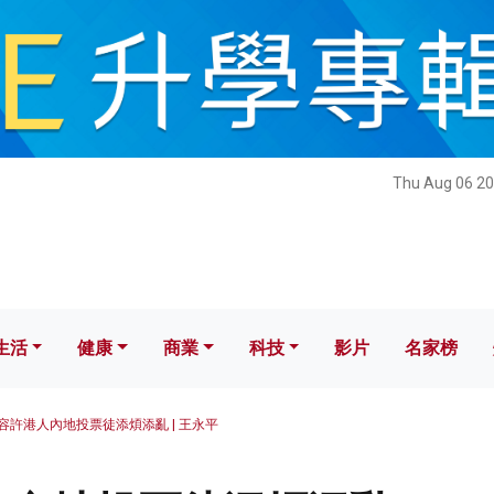
健康
商業
科技
影片
名家榜
Thu Aug 06 20
生活
健康
商業
科技
影片
名家榜
容許港人內地投票徒添煩添亂 | 王永平