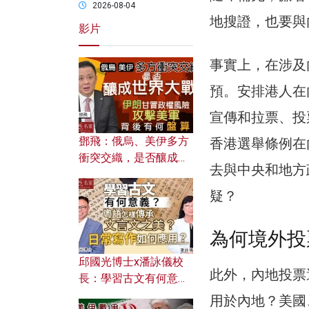
2026-08-04
地搜證，也要與
影片
事實上，在涉及
預。安排港人在
宣傳和拉票、投
鄧飛：俄烏、美伊多方
香港選舉條例在
衝突交織，是否釀成世
去與中央和地方
界大戰？ 伊朗甘冒政權
風險攻擊美軍，背後有
疑？
何盤算？
為何境外投
邱國光博士x潘詠儀校
此外，內地投票
長：學習古文有何意
義？ 粵語怎樣傳承文言
用於內地？美國