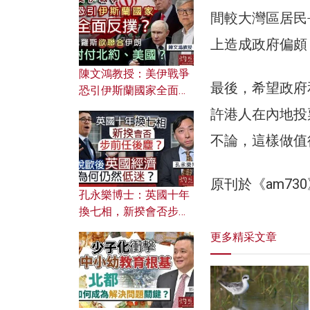
文之美？ 日常寫作如何
間較大灣區居民
應用？
上造成政府偏頗
陳文鴻教授：美伊戰爭
最後，希望政府
恐引伊斯蘭國家全面反
撲？ 俄羅斯欲聯合伊朗
許港人在內地投
對付北約美國？
不論，這樣做值
原刊於《am7
孔永樂博士：英國十年
換七相，新揆會否步前
任後塵？脫歐後英國經
更多精采文章
濟為何仍然低迷？