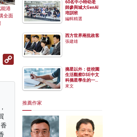
60名中小特幼老
師參與城大GenAI
賦能港
培訓班
構全面
編輯精選
紐
西方世界兩批政客
張建雄
Copy
Link
摘星以外：從校園
生活觀察DSE中文
科摘星學生的一點
特質
來文
推薦作家
濟，
貿
）香
香