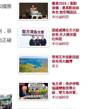
書展2026｜葉劉
和國際
淑儀：最喜歡姐姐
角色 無官職說話
包袱少
本社編輯部
例，容
梁鏡威獲任方大副
校長 呂大樂加盟
社科院
治正確
本社編輯部
香港五年規劃須提
前布局大鵬灣
來文
兔主席：美伊停戰
協議變衝突導火
線，雙方為何重啟
戰爭？伊朗一早洞
本社編輯部
悉特朗普虛張聲
勢？