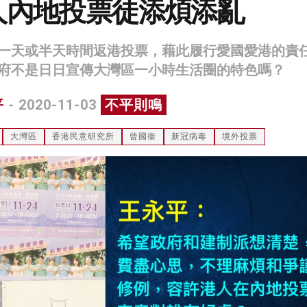
人內地投票徒添煩添亂
一天或半天時間返港投票，藉此履行愛國愛港的責
府不是日日宣傳大灣區一小時生活圈的特色嗎？
平
- 2020-11-03
不平則鳴
大灣區
香港民意研究所
曾國衞
新冠病毒
境外投票