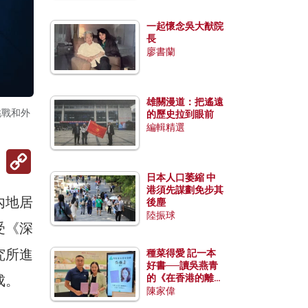
一起懷念吳大猷院
長
廖書蘭
雄關漫道：把遙遠
挑戰和外
的歷史拉到眼前
編輯精選
Copy
Link
日本人口萎縮 中
港須先謀劃免步其
內地居
後塵
陸振球
受《深
究所進
種菜得愛 記一本
好書──讀吳燕青
成。
的《在香港的離島
種菜》
陳家偉