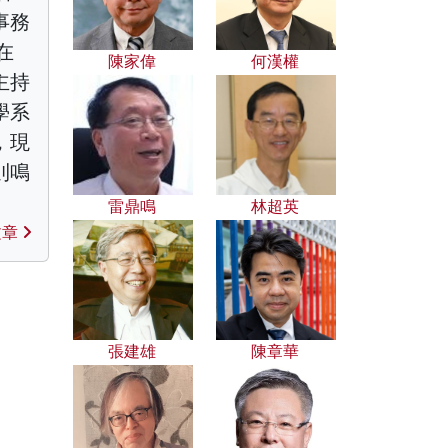
事務
在
陳家偉
何漢權
主持
學系
，現
則鳴
雷鼎鳴
林超英
文章
張建雄
陳章華