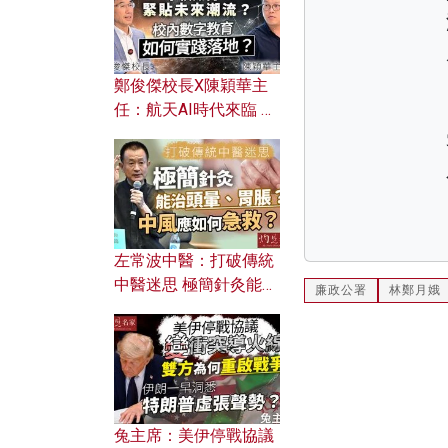
鄭俊傑校長X陳穎華主
任：航天AI時代來臨 學
校如何緊貼未來潮流？
校內數字教育如何實踐
落地？
左常波中醫：打破傳統
中醫迷思 極簡針灸能治
廉政公署
林鄭月娥
頭暈、胃脹？中風應如
何急救？
兔主席：美伊停戰協議