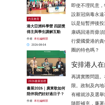
即使不理民意，
設新冠病毒永遠
灼見教育
以是短暫押後投
港大亞洲科學營 四諾獎
康碼回港而毋須
得主與學生講解互動
作者:
本社編輯部
行愛國愛港的責
2026-08-04
圈的特色嗎？
安排港人在
再講實際問題。
2026書展巡禮
限。政制及內地
書展2026｜廣東歌如何
有權就涉及選舉
陪伴我們好好過日子？
作者:
本社編輯部
隨即補充，廉署