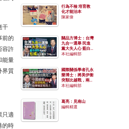
行為不檢 培育教
化才能治本
陳家偉
應干
事前的
關品方博士：台灣
九合一選舉 民進
否容許
黨大失人心 藍白
合作有望拿下七成
本社編輯部
和能量
以上縣市？
外界質
國際關係學者孔永
樂博士：將美伊衝
突類比越戰，兩者
有何異同？中國崛
本社編輯部
起能否為全球格局
發揮穩定效用？
葛亮：見南山
編輯精選
票只適
港的時