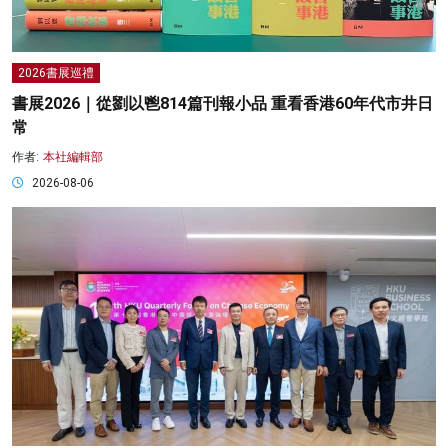
2026書展巡禮
書展2026｜從劉以鬯814篇刊報小品 重看香港60年代市井日
常
作者:
本社編輯部
2026-08-06