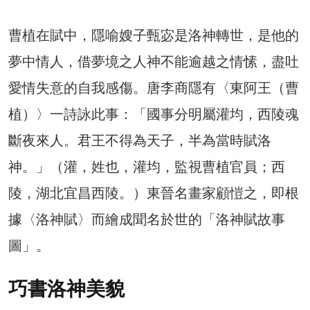
曹植在賦中，隱喻嫂子甄宓是洛神轉世，是他的
夢中情人，借夢境之人神不能逾越之情愫，盡吐
愛情失意的自我感傷。唐李商隱有〈東阿王（曹
植）〉一詩詠此事：「國事分明屬灌均，西陵魂
斷夜來人。君王不得為天子，半為當時賦洛
神。」（灌，姓也，灌均，監視曹植官員；西
陵，湖北宜昌西陵。）東晉名畫家顧愷之，即根
據〈洛神賦〉而繪成聞名於世的「洛神賦故事
圖」。
巧書洛神美貌