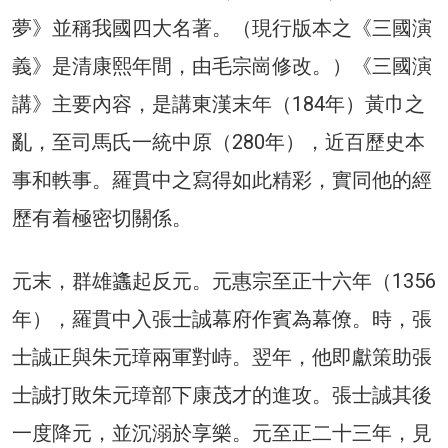
夢》並稱我國四大名著。（現行版本之《三國演
義》是清康熙年間，由毛宗崗修改。）《三國演
講》主要內容，是講東漢末年（184年）黃巾之
亂，至司馬氏一統中原（280年），近百歷史本
事和軼事。羅貫中之寫得如此精彩，實同他的經
歷有着極密切關係。
元末，群雄蠭起反元。元惠宗至正十六年（1356
年），羅貫中入張士誠幕府作賓為幕僚。時，張
士誠正與朱元璋兩軍對峙。翌年，他即獻策助張
士誠打敗朱元璋部下康茂才的進攻。張士誠其後
一度降元，並沉溺於享樂。元至正二十三年，見