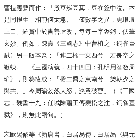
曹植應聲而作：「煮豆燃豆萁，豆在釜中泣。本
是同根生，相煎何太急。」僅數字之異，更琅琅
上口。羅貫中於書善虛改，每每一字鏗鏘，伏筆
玄妙。例如，陳壽《三國志》中曹植之〈銅雀臺
賦〉另一版本為：「連二橋于東西兮，若長空之
蝃蝀。」《三國演義．四十四回：孔明用智激周
瑜》，則纂改成：「攬二喬之東南兮，樂朝夕之
與共。」令周瑜勃然大怒，決意破曹。（《三國
志．魏書十九：任城陳蕭王傳裴松之注．銅雀臺
賦》，則無此兩句。）
宋歐陽修等《新唐書．白居易傳．白居易〈與元