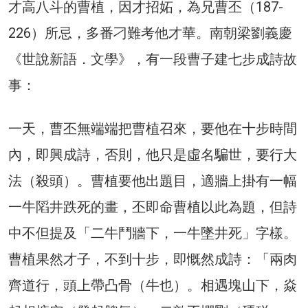
才高八斗的曹植，因才招妬，為兄曹丕（187-
226）所忌，多番刁難考他才華。南朝梁劉義慶
《世說新語．文學》，有一段曹子建七步成詩故
事：
一天，曹丕無端端把曹植召來，要他在十步時間
內，即興成詩，否則，他只是虛名騙世，要行大
法（殺頭）。曹植要他出題目，適牆上掛有一幅
一牛䧟井跌死的畫，丕即命曹植以此為題，但詩
中不但提及「二牛鬥牆下，一牛墜井死」字樣。
曹植果然才子，不到十步，即慨然成詩：「兩肉
齊道行，頭上帶凸骨（牛也）。相遇塊山下，焱