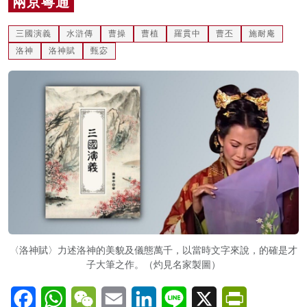
兩京粵通
名家榜
三國演義
水滸傳
曹操
曹植
羅貫中
曹丕
施耐庵
灼見活動
洛神
洛神賦
甄宓
關於我們
〈洛神賦〉力述洛神的美貌及儀態萬千，以當時文字來說，的確是才
子大筆之作。（灼見名家製圖）
Facebook
WhatsApp
WeChat
Email
LinkedIn
Line
X
PrintFriendl