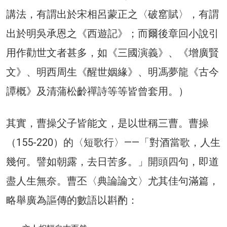
講法，有謂出於宋相呂蒙正之〈破窰賦〉，有謂
出於明吳承恩之《西遊記》；而爾後章回小說引
用作勸世文者甚多，如《三國演義》、《增廣賢
文》、明西周生《醒世姻緣》、明馮夢龍《古今
譚概》及清蒲松齡禪詩等等皆曾套用。）
其實，曹操父子皆能文，是以世稱三曹。曹操
（155-220）的〈短歌行〉——「對酒當歌，人生
幾何。譬如朝露，去日苦多。」開頭四句，即道
盡人生無奈。曹丕〈典論論文〉尤其佳句滿篇，
略舉廣為謳傳的數語以斟酌：