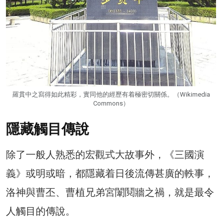
羅貫中之寫得如此精彩，實同他的經歷有着極密切關係。（Wikimedia
Commons）
隱藏觸目傳說
除了一般人熟悉的宏觀式大故事外，《三國演
義》或明或暗，都隱藏着日後流傳甚廣的軼事，
洛神與曹丕、曹植兄弟宮闈鬩牆之禍，就是最令
人觸目的傳說。