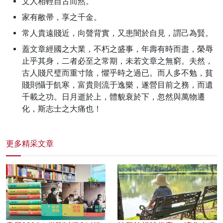
文人相輕自古而然。
家有敝帚，享之千金。
常人貴遠賤近，向聲背實，又患闇於自見，謂己為賢。
蓋文章經國之大業，不朽之盛事，年壽有時而盡，榮辱
止乎其身，二者必至之常期，未若文章之無窮。夫然，
古人賤尺璧而重寸陰，懼乎時之過已。而人多不勉，貧
賤則懾于飢寒，富貴則流于逸樂，遂營目前之務，而遺
千載之功。日月逝於上，體貌衰於下，忽然與萬物遷
化，斯志士之大痛也！
更多精采文章