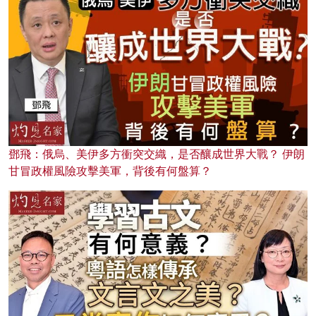
鄧飛：俄烏、美伊多方衝突交織，是否釀成世界大戰？ 伊朗
甘冒政權風險攻擊美軍，背後有何盤算？