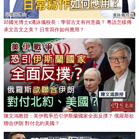
邱國光博士x潘詠儀校長：學習古文有何意義？ 粵語怎樣傳
承文言文之美？ 日常寫作如何應用？
陳文鴻教授：美伊戰爭恐引伊斯蘭國家全面反撲？ 俄羅斯欲
聯合伊朗 對付北約美國？