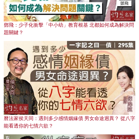
鄧飛：少子化衝擊「中小幼」教育根基 北都如何成為解決問
題關鍵？
曆法家侯天同：遇到多少感情姻緣債 男女命途迥異？ 從八字
能看透你的七情六欲？