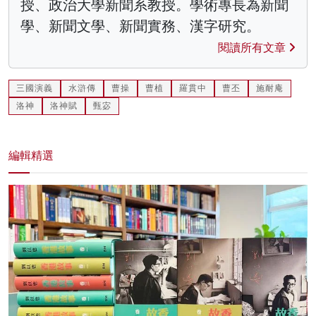
授、政治大學新聞系教授。學術專長為新聞
學、新聞文學、新聞實務、漢字研究。
閱讀所有文章
三國演義
水滸傳
曹操
曹植
羅貫中
曹丕
施耐庵
洛神
洛神賦
甄宓
編輯精選