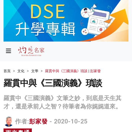
政局
教育
文化
財經
首頁
文化
文學
羅貫中與《三國演義》瑣談 | 彭家發
生活
羅貫中與《三國演義》瑣談
健康
羅貫中《三國演義》文筆之妙，到底是天生其
商業
才，還是承前人之智？待筆者為你娓娓道來。
科技
作者:
彭家發
- 2020-10-25
影片