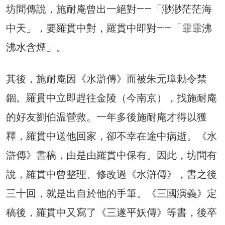
坊間傳說，施耐庵曾出一絕對——「渺渺茫茫海
中天」，要羅貫中對，羅貫中即對——「霏霏沸
沸水含煙」。
其後，施耐庵因《水滸傳》而被朱元璋勅令禁
錮。羅貫中立即趕往金陵（今南京），找施耐庵
的好友劉伯温營救。一年多後施耐庵才得以獲
釋，羅貫中送他回家，卻不幸在途中病逝。《水
滸傳》書稿，由是由羅貫中保有。因此，坊間有
說，羅貫中曾整理、修改過《水滸傳》，書之後
三十回，就是出自於他的手筆。《三國演義》定
稿後，羅貫中又寫了《三遂平妖傳》等書，後卒