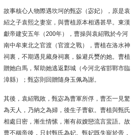
故事核心人物際遇坎坷的甄宓（宓妃），原是袁
紹之子袁熙之妻室，與曹植原本相遇甚早。東漢
獻帝建安五年（200年），曹操與袁紹戰於今河
南中牟東北之官渡（官渡之戰），曹植在洛水神
祠裏，不期遇見藏身祠裏，躲避兵燹的她。曹植
贈她白馬，幫助她逃返鄴城（今河北省邯鄲市臨
漳縣）；甄宓則回贈隨身玉佩為謝。
其後，袁紹戰敗，甄宓為曹軍所俘，曹丕一見驚
為天人，乃納之為婦，後生子曹叡。曹植與甄氏
相處日密，漸生情愫，漸有叔嫂戀流言蜚語。故
曹丕稱帝後，只封甄氏為妃。甄妃既失寵於帝，