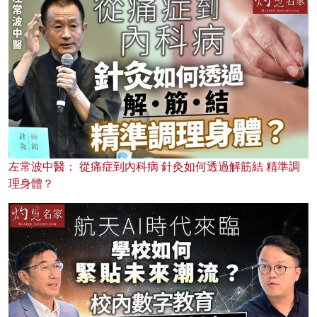
左常波中醫： 從痛症到內科病 針灸如何透過解筋結 精準調
理身體？