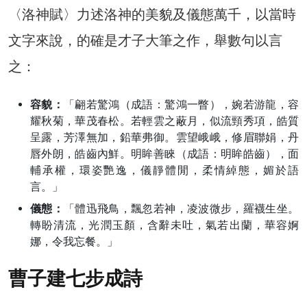
〈洛神賦〉力述洛神的美貌及儀態萬千，以當時
文字來說，的確是才子大筆之作，舉數句以言
之：
容貌：
「翩若驚鴻（成語：驚鴻一瞥），婉若游龍，容
耀秋菊，華茂春松。若輕雲之蔽月，似流頸秀項，皓質
呈露，芳澤無加，鉛華弗御。雲望峨峨，修眉聯娟，丹
唇外朗，皓齒內鮮。明眸善睞（成語：明眸皓齒），面
輔承權，環姿艷逸，儀靜體閒，柔情綽態，媚於語
言。」
儀態：
「體迅飛鳥，飄忽若神，凌波微步，羅襪生坐。
轉盼清流，光潤玉顏，含辭未吐，氣若出蘭，華容婀
娜，令我忘餐。」
曹子建七步成詩