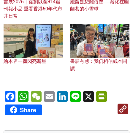
書展2026｜從劉以鬯814篇
她留餘想離俗塵──溶化在幽
刊報小品 重看香港60年代市
蘭巷的小雪球
井日常
繪本界一顆閃亮新星
書展有感：我仍相信紙本閱
讀
Facebook
WhatsApp
WeChat
Email
LinkedIn
Line
X
PrintFriendl
C
Share
Li