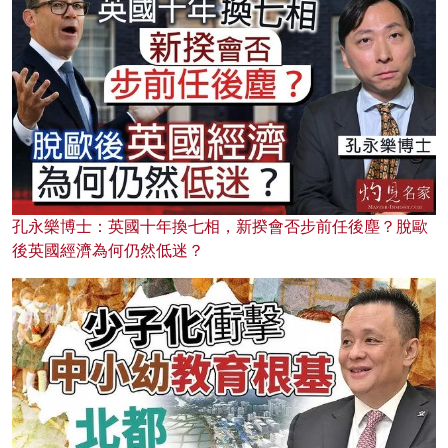
孔永樂博士：英國十年換七相，新揆會否步前任後塵？脫歐
後英國經濟為何仍然低迷？