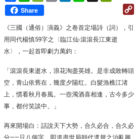
C
Share
Li
《三國（通俗）演義》之卷首定場詩（詞），引
用同代楊慎59字之〈臨江仙‧滾滾長江東逝
水〉，一起首即劇力萬鈞：
「滾滾長東逝水，浪花淘盡英雄。是非成敗轉頭
空，青山依舊在，幾度夕陽红。白髮漁樵江渚
上，慣看秋月春風。一壺濁酒喜相逢，古今多少
事，都付笑談中。」
再來開場白：話說天下大勢，合久必合，合久必
分——只八個字，即道盡世局朝代邅替之治亂興