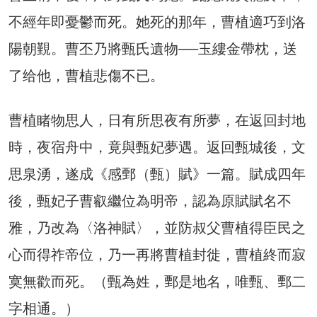
不經年即憂鬱而死。她死的那年，曹植適巧到洛
陽朝覲。曹丕乃將甄氏遺物──玉縷金帶枕，送
了给他，曹植悲傷不已。
曹植睹物思人，日有所思夜有所夢，在返回封地
時，夜宿舟中，竟與甄妃夢遇。返回甄城後，文
思泉湧，遂成《感鄄（甄）賦》一篇。賦成四年
後，甄妃子曹叡繼位為明帝，認為原賦賦名不
雅，乃改為〈洛神賦〉，並防叔父曹植得臣民之
心而得祚帝位，乃一再將曹植封徙，曹植終而寂
寞無歡而死。（甄為姓，鄄是地名，唯甄、鄄二
字相通。）