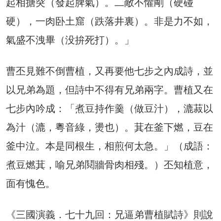
起相搪突（發起脾氣）。二敵不懼剛（硬碰
硬），一肉卧土窟（跌落井裏）。非是力不如，
氣盛不洩畢（没拚死打）。」
曹丕見難不倒曹植，又再要他七步之內成詩，並
以兄弟為題，但詩中不得有兄弟兩字。曹植又在
七步內吟成：「煮豆持作羹（做豆汁），漉菽以
為汁（漉，粵音綠，燙也）。萁在釜下燃，豆在
釜中泣。本是同根生，相煎何太急。」（成語：
煮豆燃萁，喻兄弟鬩牆骨肉相殘。）丕知植意，
面有愧色。
《三國演義．七十九回：兄逼弟曹植賦詩》則說