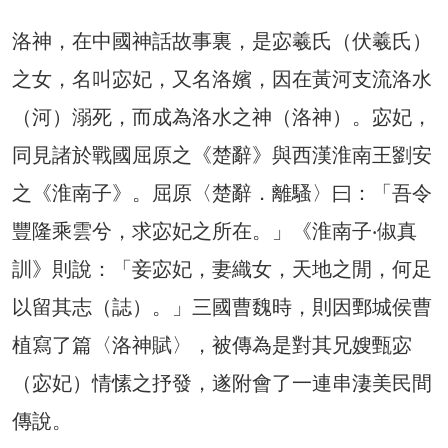
洛神，在中國神話故事裏，是宓羲氏（伏羲氏）
之女，名叫宓妃，又名洛嬪，因在黃河支流洛水
（河）溺死，而成為洛水之神（洛神）。宓妃，
同見諸於戰國屈原之《楚辭》與西漢淮南王劉安
之《淮南子》。屈原〈楚辭．離騷〉曰：「吾令
豐隆乘雲兮，求宓妃之所在。」《淮南子‧俶真
訓》則說：「妾宓妃，妻織女，天地之閒，何足
以留其志（誌）。」三國曹魏時，則因鄄城侯曹
植寫了篇〈洛神賦〉，被傳為是對其兄嫂甄宓
（宓妃）情愫之抒發，遂附會了一連串淒美民間
傳說。