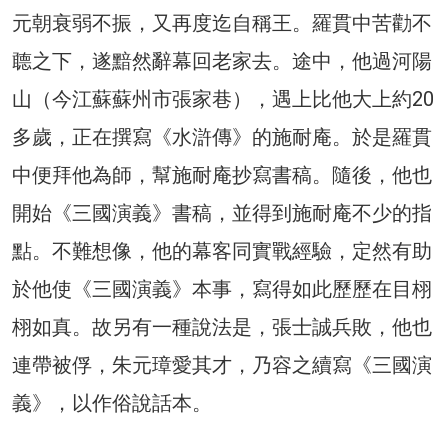
元朝衰弱不振，又再度迄自稱王。羅貫中苦勸不
聼之下，遂黯然辭幕回老家去。途中，他過河陽
山（今江蘇蘇州市張家巷），遇上比他大上約20
多歲，正在撰寫《水滸傳》的施耐庵。於是羅貫
中便拜他為師，幫施耐庵抄寫書稿。隨後，他也
開始《三國演義》書稿，並得到施耐庵不少的指
點。不難想像，他的幕客同實戰經驗，定然有助
於他使《三國演義》本事，寫得如此歷歷在目栩
栩如真。故另有一種說法是，張士誠兵敗，他也
連帶被俘，朱元璋愛其才，乃容之續寫《三國演
義》，以作俗說話本。