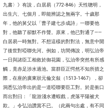
九書〉》有說，白居易（772-846）天性聰明，
出生六、七個月，即能辨認之無兩字。十歲那
年，他的舅父以「曹子建七步成詩」一聯要他
對，他聽了卻默不作聲。原來，他已對通了——
白居易一時無對。不想這樣的對對法，無意中開
了後世對啞聯先河。例如，坊間傳說，明弘治帝
一日與諸臣工相敘於御花園，弘治帝突然有所感
觸，竟赤足涉水過池。當群臣正愕然不知所措之
際，在座的廣東狀元倫文敍（1513-1467），卻
洞悉弘治帝出的是一道啞聯要臣工對。於是衝口
而出對曰：「龍游淺水遭蝦戲，虎落平陽被犬
欺。」令弘治讚賞不已。（此兩句出處，有不同