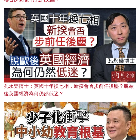
孔永樂博士：英國十年換七相，新揆會否步前任後塵？脫歐
後英國經濟為何仍然低迷？