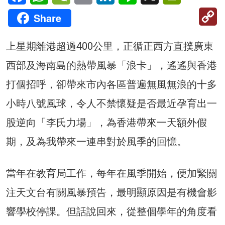
C
Share
Li
上星期離港超過400公里，正循正西方直撲廣東
西部及海南島的熱帶風暴「浪卡」，遙遙與香港
打個招呼，卻帶來市內各區普遍無風無浪的十多
小時八號風球，令人不禁懷疑是否最近孕育出一
股逆向「李氏力場」，為香港帶來一天額外假
期，及為我帶來一連串對於風季的回憶。
當年在教育局工作，每年在風季開始，便加緊關
注天文台有關風暴預告，最明顯原因是有機會影
響學校停課。但話說回來，從整個學年的角度看