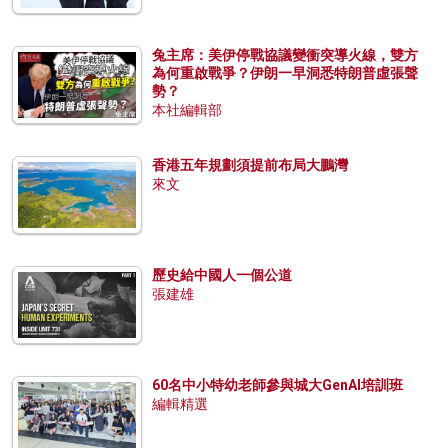
兔主席：美伊停戰協議變衝突導火線，雙方
為何重啟戰爭？伊朗一早洞悉特朗普虛張聲
勢？
本社編輯部
香港五年規劃須提前布局大鵬灣
來文
歷史給中國人一個公道
張建雄
60名中小特幼老師參與城大GenAI培訓班
編輯精選