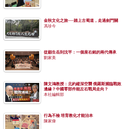
金秋文化之旅──踏上古蜀道，走過劍門關
馮珍今
從顧生岳到沈平：一個座右銘的兩代傳承
劉家美
陳文鴻教授：北約縱深空襲 俄羅斯瀕臨戰敗
邊緣？中國零部件能左右戰局走向？
本社編輯部
行為不檢 培育教化才能治本
陳家偉