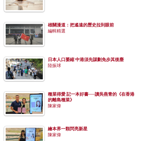
雄關漫道：把遙遠的歷史拉到眼前
編輯精選
日本人口萎縮 中港須先謀劃免步其後塵
陸振球
種菜得愛 記一本好書──讀吳燕青的《在香港
的離島種菜》
陳家偉
繪本界一顆閃亮新星
陳家偉