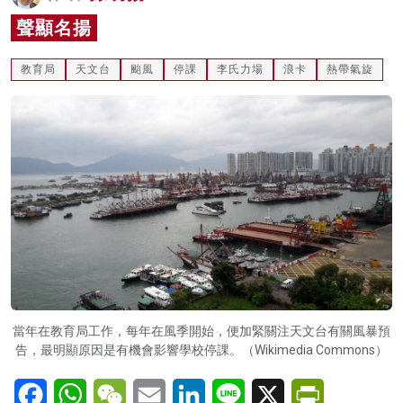
名家榜
聲顯名揚
灼見活動
教育局
天文台
颱風
停課
李氏力場
浪卡
熱帶氣旋
關於我們
當年在教育局工作，每年在風季開始，便加緊關注天文台有關風暴預
告，最明顯原因是有機會影響學校停課。（Wikimedia Commons）
Facebook
WhatsApp
WeChat
Email
LinkedIn
Line
X
PrintFriendl