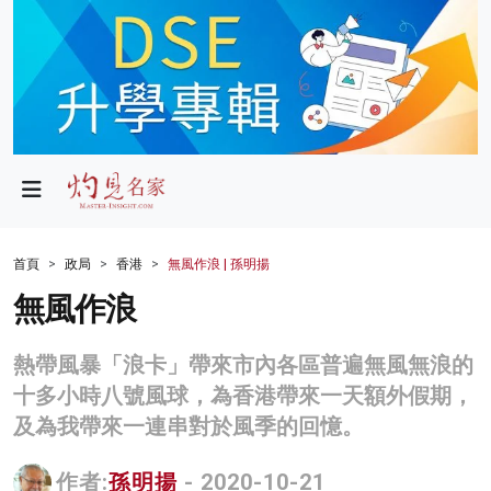
政局
教育
文化
財經
首頁
政局
香港
無風作浪 | 孫明揚
生活
無風作浪
健康
熱帶風暴「浪卡」帶來市內各區普遍無風無浪的
商業
十多小時八號風球，為香港帶來一天額外假期，
及為我帶來一連串對於風季的回憶。
科技
影片
作者:
孫明揚
- 2020-10-21