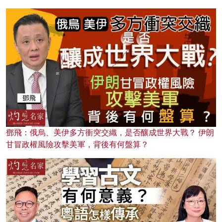
鄧飛：俄烏、美伊多方衝突交織，是否釀成世界大戰？ 伊朗
甘冒政權風險攻擊美軍，背後有何盤算？