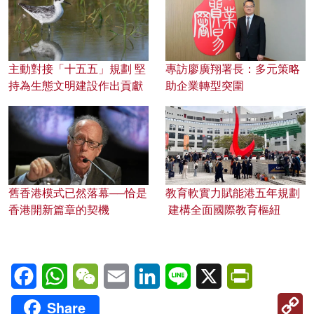
主動對接「十五五」規劃 堅
專訪廖廣翔署長：多元策略
持為生態文明建設作出貢獻
助企業轉型突圍
舊香港模式已然落幕──恰是
教育軟實力賦能港五年規劃
香港開新篇章的契機
建構全面國際教育樞紐
Facebook
WhatsApp
WeChat
Email
LinkedIn
Line
X
PrintFriendl
C
Share
Li