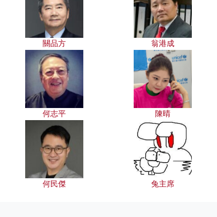
關品方
翁港成
何志平
陳晴
何民傑
兔主席