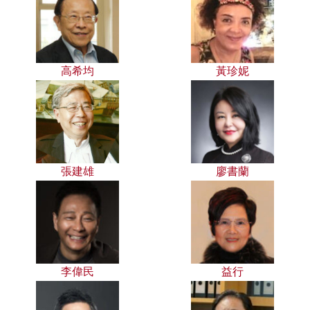
高希均
黃珍妮
張建雄
廖書蘭
李偉民
益行