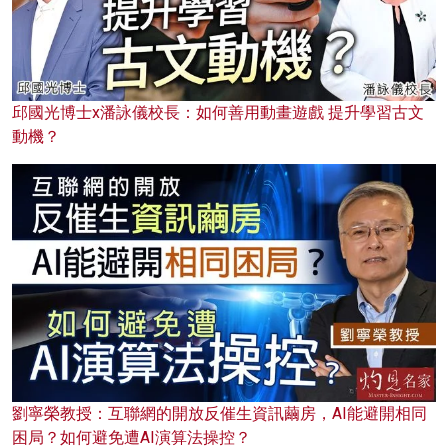
邱國光博士x潘詠儀校長：如何善用動畫遊戲 提升學習古文
動機？
劉寧榮教授：互聯網的開放反催生資訊繭房，AI能避開相同
困局？如何避免遭AI演算法操控？