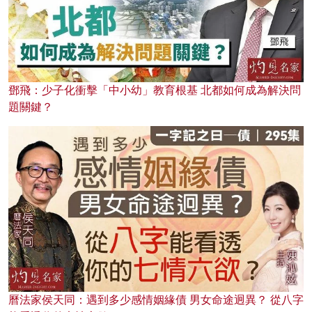
鄧飛：少子化衝擊「中小幼」教育根基 北都如何成為解決問
題關鍵？
曆法家侯天同：遇到多少感情姻緣債 男女命途迥異？ 從八字