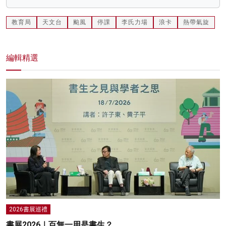
教育局
天文台
颱風
停課
李氏力場
浪卡
熱帶氣旋
編輯精選
2026書展巡禮
書展2026｜百無一用是書生？