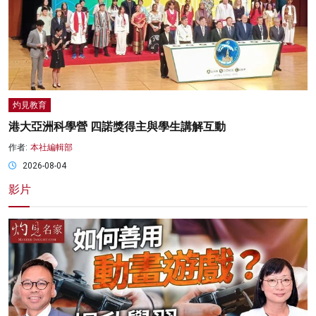
灼見教育
港大亞洲科學營 四諾獎得主與學生講解互動
作者:
本社編輯部
2026-08-04
影片