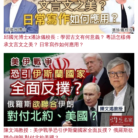
邱國光博士x潘詠儀校長：學習古文有何意義？ 粵語怎樣傳
承文言文之美？ 日常寫作如何應用？
陳文鴻教授：美伊戰爭恐引伊斯蘭國家全面反撲？ 俄羅斯欲
聯合伊朗 對付北約美國？