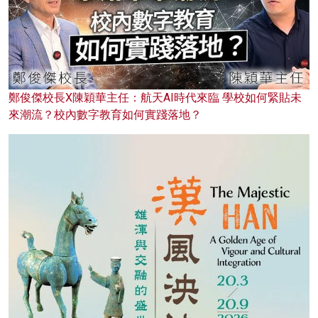
鄭俊傑校長X陳穎華主任：航天AI時代來臨 學校如何緊貼未
來潮流？校內數字教育如何實踐落地？