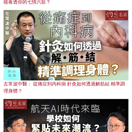
能看透你的七情六欲？
左常波中醫： 從痛症到內科病 針灸如何透過解筋結 精準調
理身體？