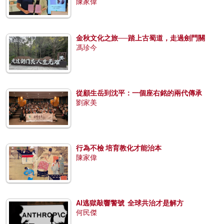
陳家偉
金秋文化之旅──踏上古蜀道，走過劍門關
馮珍今
從顧生岳到沈平：一個座右銘的兩代傳承
劉家美
行為不檢 培育教化才能治本
陳家偉
AI逃獄敲響警號 全球共治才是解方
何民傑