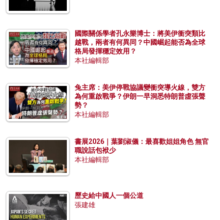
國際關係學者孔永樂博士：將美伊衝突類比
越戰，兩者有何異同？中國崛起能否為全球
格局發揮穩定效用？
本社編輯部
兔主席：美伊停戰協議變衝突導火線，雙方
為何重啟戰爭？伊朗一早洞悉特朗普虛張聲
勢？
本社編輯部
書展2026｜葉劉淑儀：最喜歡姐姐角色 無官
職說話包袱少
本社編輯部
歷史給中國人一個公道
張建雄