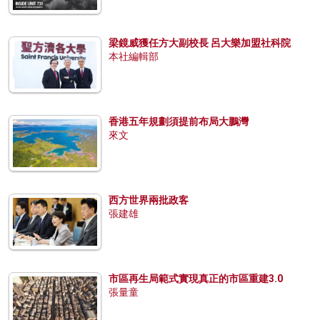
梁鏡威獲任方大副校長 呂大樂加盟社科院
本社編輯部
香港五年規劃須提前布局大鵬灣
來文
西方世界兩批政客
張建雄
市區再生局範式實現真正的市區重建3.0
張量童