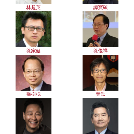
林超英
譚寶碩
徐家健
徐俊祥
張樹槐
黃氏