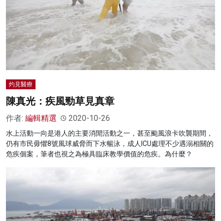
名家榜
灼見活動
關於我們
灼見醫療
陳真光：疾風勁草見真章
作者:
編輯精選
2020-10-26
水上活動一向是港人的主要消閒活動之一，甚至颱風浪卡吹襲期間，
仍有市民毋懼8號風球威脅而下水暢泳，成人ICU處理不少遇溺相關的
危疾個案，筆者也視之為極具臨床教學價值的危疾。為什麼？