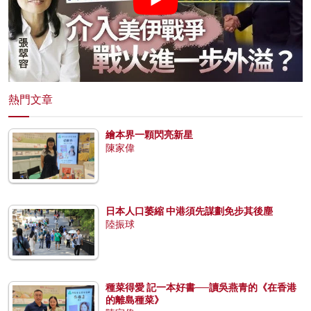
熱門文章
繪本界一顆閃亮新星
陳家偉
日本人口萎縮 中港須先謀劃免步其後塵
陸振球
種菜得愛 記一本好書──讀吳燕青的《在香港
的離島種菜》