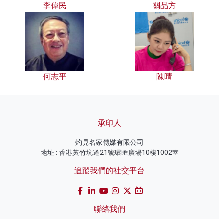
李偉民
關品方
何志平
陳晴
承印人
灼見名家傳媒有限公司
地址 : 香港黃竹坑道21號環匯廣場10樓1002室
追蹤我們的社交平台
聯絡我們