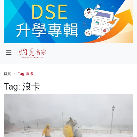
政局
教育
文化
財經
首頁
Tag: 浪卡
生活
Tag: 浪卡
健康
商業
科技
影片