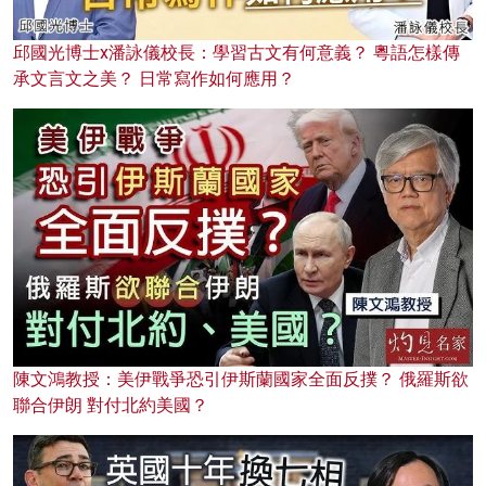
邱國光博士x潘詠儀校長：學習古文有何意義？ 粵語怎樣傳
承文言文之美？ 日常寫作如何應用？
陳文鴻教授：美伊戰爭恐引伊斯蘭國家全面反撲？ 俄羅斯欲
聯合伊朗 對付北約美國？