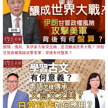
鄧飛：俄烏、美伊多方衝突交織，是否釀成世界大戰？ 伊朗
甘冒政權風險攻擊美軍，背後有何盤算？