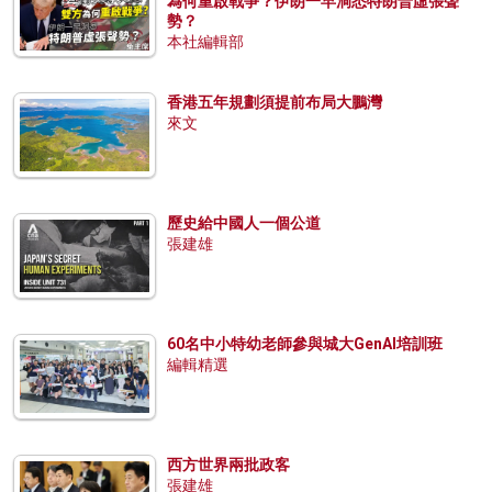
為何重啟戰爭？伊朗一早洞悉特朗普虛張聲
勢？
本社編輯部
香港五年規劃須提前布局大鵬灣
來文
歷史給中國人一個公道
張建雄
60名中小特幼老師參與城大GenAI培訓班
編輯精選
西方世界兩批政客
張建雄