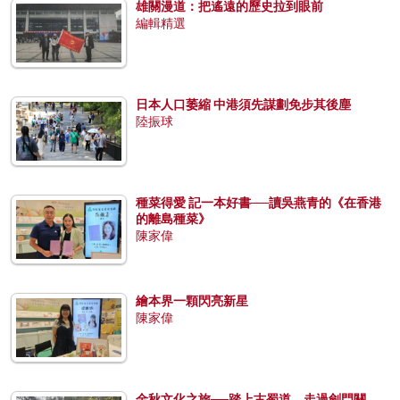
雄關漫道：把遙遠的歷史拉到眼前
編輯精選
日本人口萎縮 中港須先謀劃免步其後塵
陸振球
種菜得愛 記一本好書──讀吳燕青的《在香港
的離島種菜》
陳家偉
繪本界一顆閃亮新星
陳家偉
金秋文化之旅──踏上古蜀道，走過劍門關