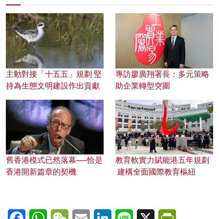
主動對接「十五五」規劃 堅
專訪廖廣翔署長：多元策略
持為生態文明建設作出貢獻
助企業轉型突圍
舊香港模式已然落幕──恰是
教育軟實力賦能港五年規劃
香港開新篇章的契機
建構全面國際教育樞紐
Facebook
WhatsApp
WeChat
Email
LinkedIn
Line
X
PrintFriendl