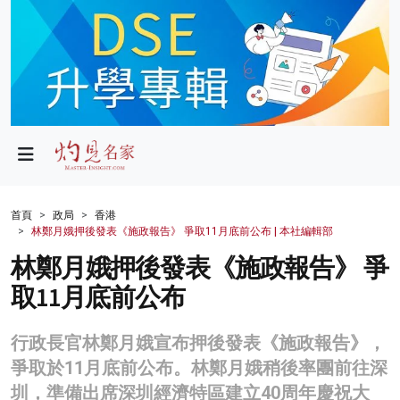
政局
教育
文化
財經
首頁
政局
香港
林鄭月娥押後發表《施政報告》 爭取11月底前公布 | 本社編輯部
生活
林鄭月娥押後發表《施政報告》 爭
健康
取11月底前公布
商業
行政長官林鄭月娥宣布押後發表《施政報告》，
科技
爭取於11月底前公布。林鄭月娥稍後率團前往深
影片
圳，準備出席深圳經濟特區建立40周年慶祝大