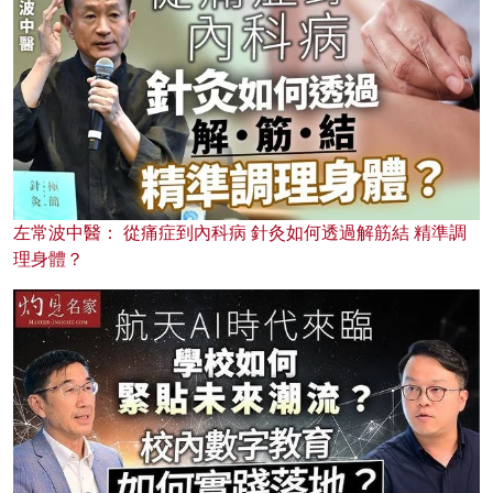
左常波中醫： 從痛症到內科病 針灸如何透過解筋結 精準調
理身體？