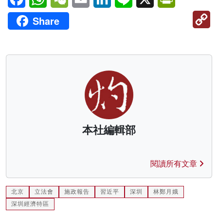
C
Share
Li
本社編輯部
閱讀所有文章
北京
立法會
施政報告
習近平
深圳
林鄭月娥
深圳經濟特區