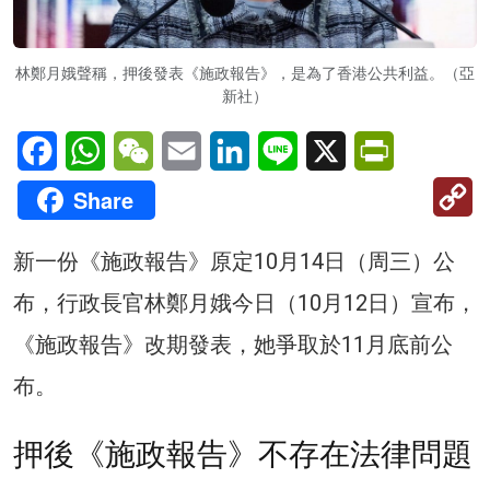
林鄭月娥聲稱，押後發表《施政報告》，是為了香港公共利益。（亞
新社）
Facebook
WhatsApp
WeChat
Email
LinkedIn
Line
X
PrintFriendl
C
Share
Li
新一份《施政報告》原定10月14日（周三）公
布，行政長官林鄭月娥今日（10月12日）宣布，
《施政報告》改期發表，她爭取於11月底前公
布。
押後《施政報告》不存在法律問題