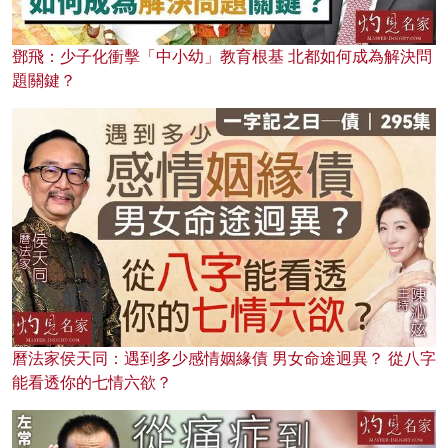
鄧飛：少子化衝擊「中小幼」教育根基 北都如何成為解決問
題關鍵？
曆法家侯天同：遇到多少感情姻緣債 男女命途迥異？ 從八字
能看透你的七情六欲？