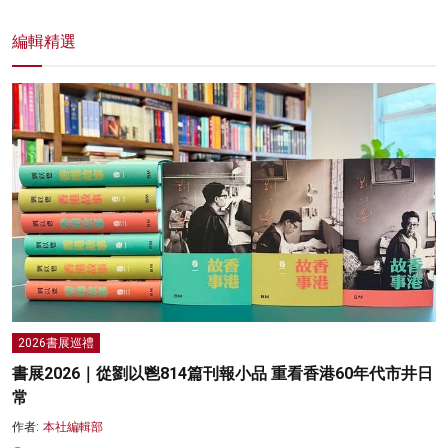
編輯精選
2026書展巡禮
書展2026｜從劉以鬯814篇刊報小品 重看香港60年代市井日
常
作者:
本社編輯部