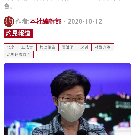
會。
名家榜
灼見活動
作者:
本社編輯部
- 2020-10-12
灼見報道
關於我們
北京
立法會
施政報告
習近平
深圳
林鄭月娥
深圳經濟特區