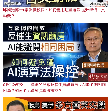
邱國光博士x潘詠儀校長：如何善用動畫遊戲 提升學習古文
動機？
劉寧榮教授：互聯網的開放反催生資訊繭房，AI能避開相同
困局？如何避免遭AI演算法操控？