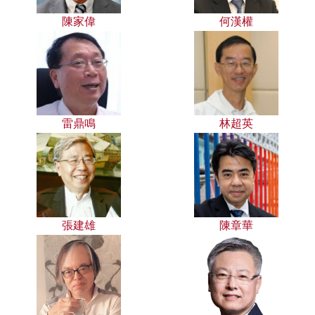
陳家偉
何漢權
雷鼎鳴
林超英
張建雄
陳章華