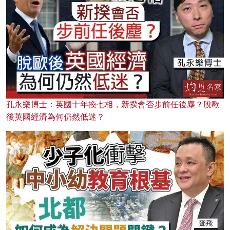
孔永樂博士：英國十年換七相，新揆會否步前任後塵？脫歐
後英國經濟為何仍然低迷？