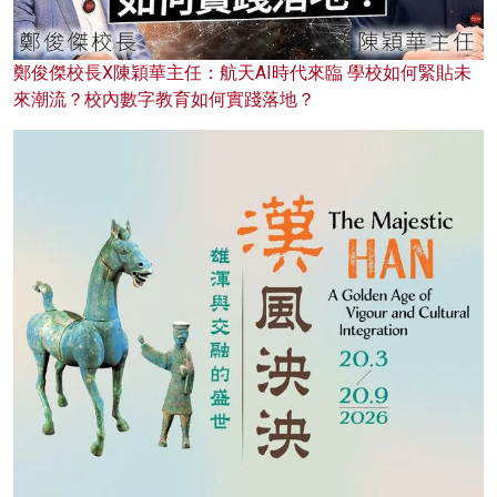
鄭俊傑校長X陳穎華主任：航天AI時代來臨 學校如何緊貼未
來潮流？校內數字教育如何實踐落地？