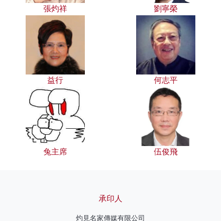
張灼祥
劉寧榮
益行
何志平
兔主席
伍俊飛
承印人
灼見名家傳媒有限公司