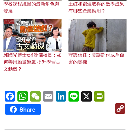
學校課程統籌的最新角色與
王虹和鄧煜取得的數學成果
發展
有哪些產業應用？
邱國光博士x潘詠儀校長：如
守護信任：莫讓託付成為傷
何善用動畫遊戲 提升學習古
害的契機
文動機？
Facebook
WhatsApp
WeChat
Email
LinkedIn
Line
X
PrintFriendl
C
Share
Li