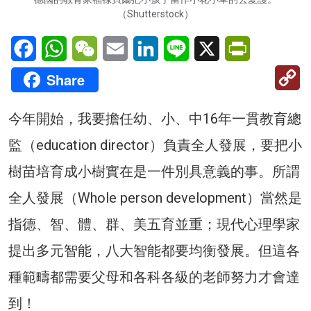
（Shutterstock）
Facebook
WhatsApp
WeChat
Email
LinkedIn
Line
X
PrintFriendl
C
Share
Li
今年開始，我要擔任幼、小、中16年一貫教育總
監（education director）負責全人發展，要把小
樹苗培育成小樹實在是一件別具意義的事。所謂
全人發展（Whole person development）當然是
指德、智、體、群、美五育並重；現代心理學家
提出多元智能，八大智能都要均衡發展。但這各
種範疇都需要父母和各科各級的老師努力才會達
到！