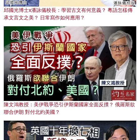
邱國光博士x潘詠儀校長：學習古文有何意義？ 粵語怎樣傳
承文言文之美？ 日常寫作如何應用？
陳文鴻教授：美伊戰爭恐引伊斯蘭國家全面反撲？ 俄羅斯欲
聯合伊朗 對付北約美國？