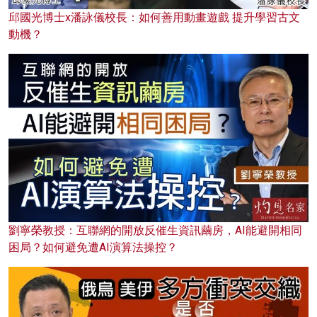
邱國光博士x潘詠儀校長：如何善用動畫遊戲 提升學習古文
動機？
劉寧榮教授：互聯網的開放反催生資訊繭房，AI能避開相同
困局？如何避免遭AI演算法操控？