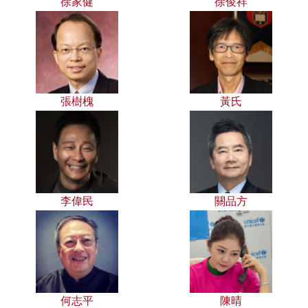
徐家健
徐俊祥
張樹槐
黃氏
李偉民
關品方
何志平
陳晴