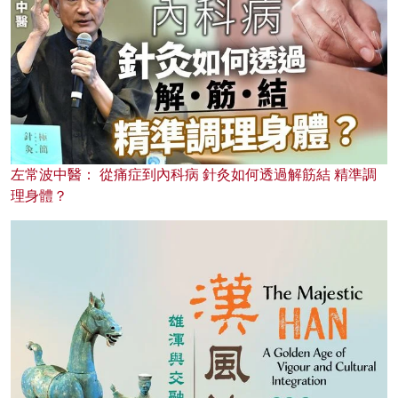
左常波中醫： 從痛症到內科病 針灸如何透過解筋結 精準調
理身體？