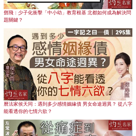
鄧飛：少子化衝擊「中小幼」教育根基 北都如何成為解決問
題關鍵？
曆法家侯天同：遇到多少感情姻緣債 男女命途迥異？ 從八字
能看透你的七情六欲？