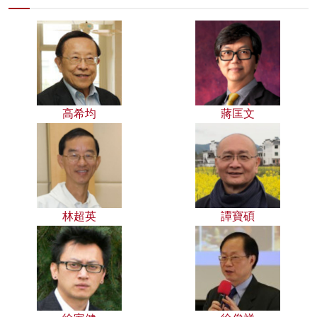
高希均
蔣匡文
林超英
譚寶碩