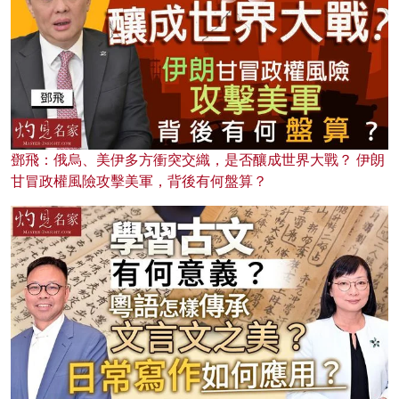
鄧飛：俄烏、美伊多方衝突交織，是否釀成世界大戰？ 伊朗
甘冒政權風險攻擊美軍，背後有何盤算？