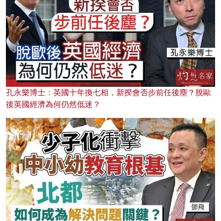
孔永樂博士：英國十年換七相，新揆會否步前任後塵？脫歐
後英國經濟為何仍然低迷？