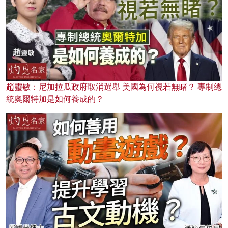
趙靈敏：尼加拉瓜政府取消選舉 美國為何視若無睹？ 專制總
統奧爾特加是如何養成的？