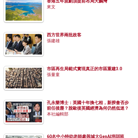
香港五年規劃須提前布局大鵬灣
來文
西方世界兩批政客
張建雄
市區再生局範式實現真正的市區重建3.0
張量童
孔永樂博士：英國十年換七相，新揆會否步
前任後塵？脫歐後英國經濟為何仍然低迷？
本社編輯部
60名中小特幼老師參與城大GenAI培訓班