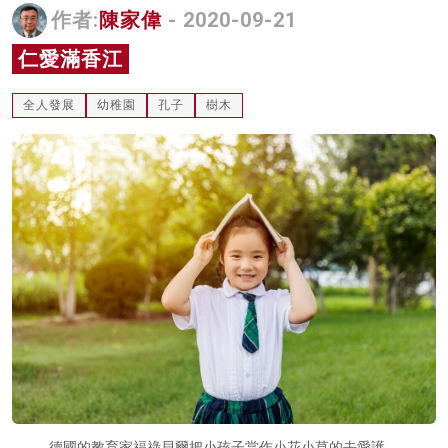
作者:
陳家偉
- 2020-09-21
名家榜
仁愛滿香江
灼見活動
全人發展
幼稚園
孔子
樹木
關於我們
德國的教育家福祿貝爾把小孩子當作小花小草的去愛護。