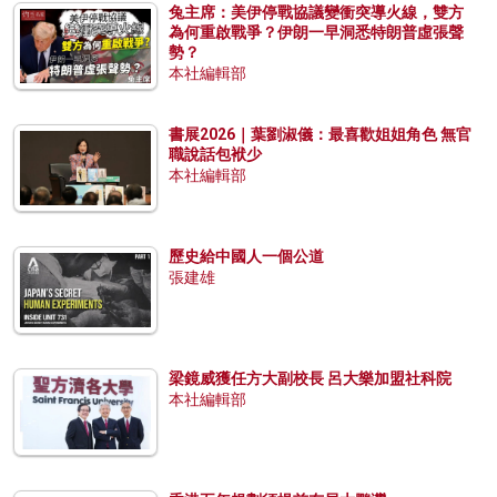
兔主席：美伊停戰協議變衝突導火線，雙方
為何重啟戰爭？伊朗一早洞悉特朗普虛張聲
勢？
本社編輯部
書展2026｜葉劉淑儀：最喜歡姐姐角色 無官
職說話包袱少
本社編輯部
歷史給中國人一個公道
張建雄
梁鏡威獲任方大副校長 呂大樂加盟社科院
本社編輯部