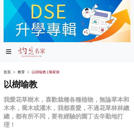
政局
教育
文化
財經
首頁
教育
以樹喻教 | 陳家偉
生活
以樹喻教
健康
我愛花草樹木，喜歡栽種各種植物，無論草本和
商業
木本，喬木或灌木，我都喜愛，不過花草林林總
總，都有所不同，要有經驗的園丁去辛勤地打
科技
理！
影片