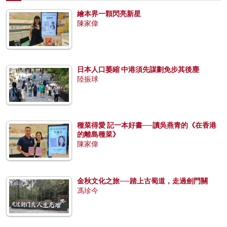
繪本界一顆閃亮新星
陳家偉
日本人口萎縮 中港須先謀劃免步其後塵
陸振球
種菜得愛 記一本好書──讀吳燕青的《在香港
的離島種菜》
陳家偉
金秋文化之旅──踏上古蜀道，走過劍門關
馮珍今