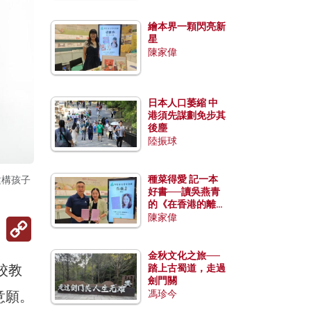
繪本界一顆閃亮新
星
陳家偉
日本人口萎縮 中
港須先謀劃免步其
後塵
陸振球
種菜得愛 記一本
建構孩子
好書──讀吳燕青
的《在香港的離島
種菜》
陳家偉
Copy
Link
金秋文化之旅──
校教
踏上古蜀道，走過
劍門關
意願。
馮珍今