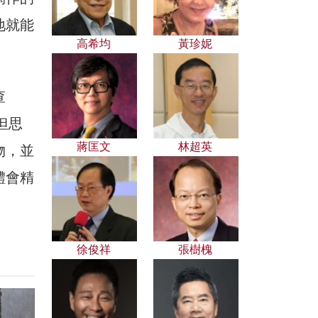
地就能
高希均
黃珍妮
查
但思
蔣匡文
林超英
物，並
體會精
徐俊祥
張樹槐