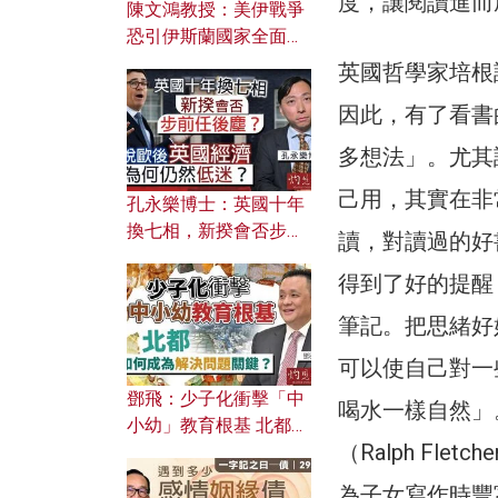
度，讓閱讀進而
陳文鴻教授：美伊戰爭
恐引伊斯蘭國家全面反
撲？ 俄羅斯欲聯合伊朗
英國哲學家培根
對付北約美國？
因此，有了看書
多想法」。尤其
己用，其實在非
孔永樂博士：英國十年
換七相，新揆會否步前
讀，對讀過的好
任後塵？脫歐後英國經
得到了好的提醒
濟為何仍然低迷？
筆記。把思緒好
可以使自己對一
鄧飛：少子化衝擊「中
喝水一樣自然」
小幼」教育根基 北都如
（Ralph F
何成為解決問題關鍵？
為子女寫作時豐