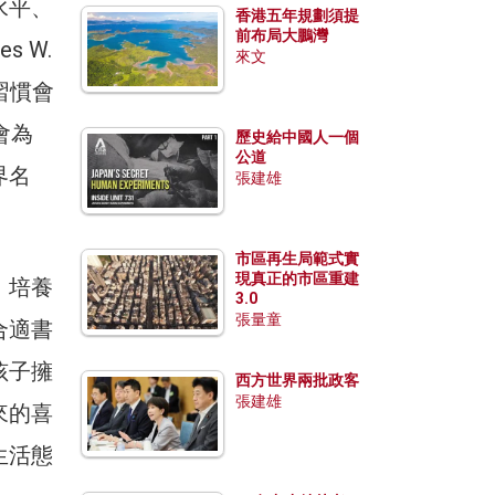
水平、
香港五年規劃須提
前布局大鵬灣
 W.
來文
習慣會
會為
歷史給中國人一個
公道
界名
張建雄
市區再生局範式實
現真正的市區重建
，培養
3.0
張量童
合適書
孩子擁
西方世界兩批政客
張建雄
來的喜
生活態