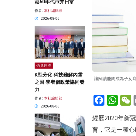
港60年代市井日常
作者:
本社編輯部
2026-08-06
灼見經濟
K型分化 科技難解內需
讓閱讀能夠成為子女
之困 學者倡政策協同發
力
Facebook
WhatsA
W
作者:
本社編輯部
2026-08-06
經歷2020年
育，它是一種心