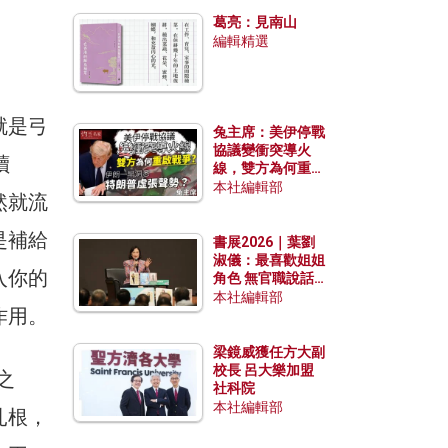
發揮穩定效用？
葛亮：見南山
編輯精選
就是弓
兔主席：美伊停戰
協議變衝突導火
讀
線，雙方為何重啟
戰爭？伊朗一早洞
本社編輯部
然就流
悉特朗普虛張聲
勢？
是補給
書展2026｜葉劉
淑儀：最喜歡姐姐
入你的
角色 無官職說話
包袱少
本社編輯部
作用。
梁鏡威獲任方大副
校長 呂大樂加盟
之
社科院
本社編輯部
扎根，