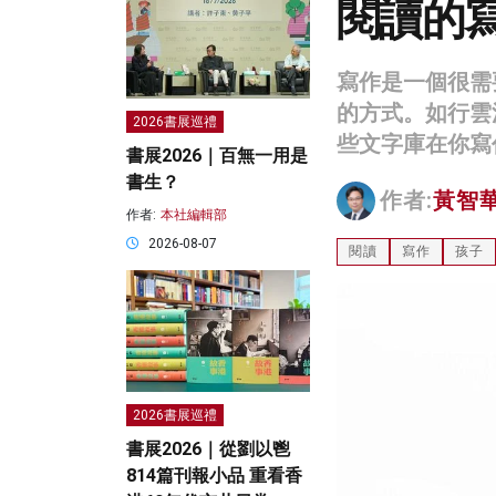
閱讀的
寫作是一個很需
的方式。如行雲
2026書展巡禮
些文字庫在你寫
書展2026｜百無一用是
書生？
作者:
黃智
作者:
本社編輯部
2026-08-07
閱讀
寫作
孩子
2026書展巡禮
書展2026｜從劉以鬯
814篇刊報小品 重看香