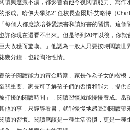
閱讀興趣濃不濃，都影響着他今後閱讀能力、寫作
形成。哈佛大學第21任校長查爾斯‧艾略特（Charles
士說：「每個人都應該培養愛讀書和讀好書的習慣。這個
也許你現在還看不出來。但是等到20年以後，你就
巨大收穫而驚嘆。」他認為一般人只要按時閱讀世
花幾分鐘，也能陶冶性情。
養孩子閱讀能力的黃金時期。家長作為子女的楷模
至關重要。家長可了解孩子們的習慣和能力，提供
被打擾的閱讀時間」，閱讀習慣就能慢慢養成。當
其他的事，只靜靜看書，就能慢慢地感受到閱讀帶
閱讀的習慣。閱讀應該是一種生活習慣，更是一種