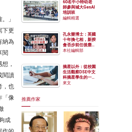
60名中小特幼老
師參與城大GenAI
培訓班
確。」
編輯精選
寫下更
孔永樂博士：英國
十年換七相，新揆
有納為
會否步前任後塵？
脫歐後英國經濟為
本社編輯部
享閱
何仍然低迷？
感想，
摘星以外：從校園
生活觀察DSE中文
成閱讀
科摘星學生的一點
特質
來文
考，也
作「像
推薦作家
徹
能夠成
寫作的