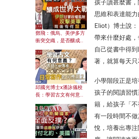
何避免遭AI演算法操
孩子讀甚麼書，
控？
思維和表達能力的
Eliot）博
鄧飛：俄烏、美伊多方
帶來什麼好處，
衝突交織，是否釀成世
界大戰？ 伊朗甘冒政權
自己從書中得到
風險攻擊美軍，背後有
著，就算每天只
何盤算？
小學階段正是培
邱國光博士x潘詠儀校
孩子的閱讀習慣
長：學習古文有何意
義？ 粵語怎樣傳承文言
籍，給孩子「不
文之美？ 日常寫作如何
有一段時間不做
應用？
悅，培養出專注