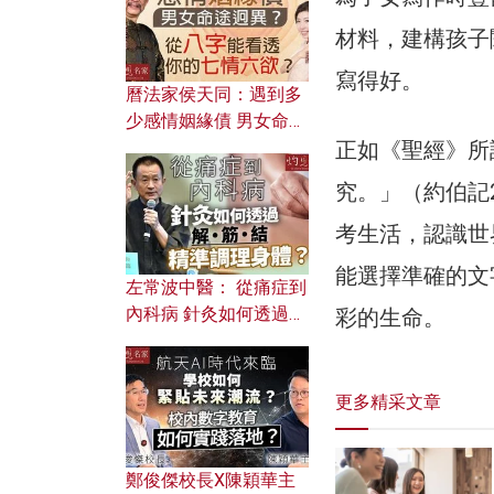
材料，建構孩子
寫得好。
曆法家侯天同：遇到多
少感情姻緣債 男女命途
正如《聖經》所
迥異？ 從八字能看透你
的七情六欲？
究。」（約伯記
考生活，認識世
能選擇準確的文
左常波中醫： 從痛症到
內科病 針灸如何透過解
彩的生命。
筋結 精準調理身體？
更多精采文章
鄭俊傑校長X陳穎華主