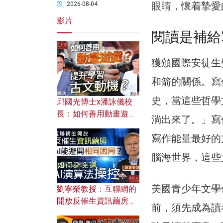
眼睛，懷着摯愛
2026-08-04
影片
閱讀是補給
獲頒國際安徒生
和箭的關係。寫
史，當這些哲學
邱國光博士x潘詠儀校
長：如何善用動畫遊戲
淌出來了。」寫
提升學習古文動機？
寫作能量最好的
腦海世界，這些
美國青少年文學作家
劉寧榮教授：互聯網的
開放反催生資訊繭房，
前，須先成為讀
AI能避開相同困局？如