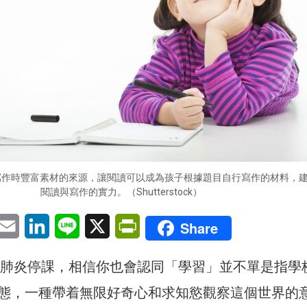
寫作時豐富素材的來源，讓閱讀可以成為孩子根據題目自行寫作的材料，
閱讀與寫作的實力。（Shutterstock）
pp
eChat
Email
LinkedIn
Line
X
PrintFriendly
Share
新冠肺炎停課，相信你也會認同「學習」並不單是指學
態，一種帶着無限好奇心和求知慾觀察這個世界的