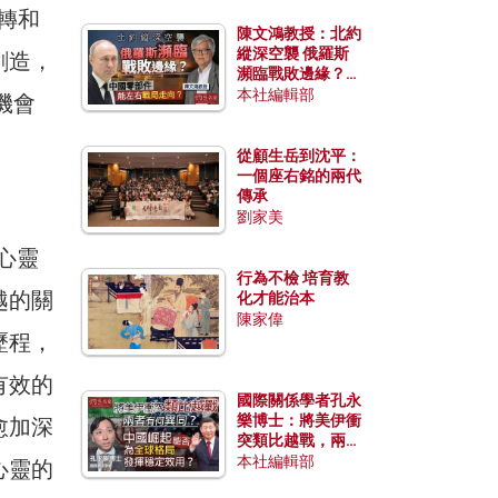
轉和
陳文鴻教授：北約
縱深空襲 俄羅斯
創造，
瀕臨戰敗邊緣？中
國零部件能左右戰
本社編輯部
機會
局走向？
從顧生岳到沈平：
一個座右銘的兩代
傳承
劉家美
心靈
行為不檢 培育教
越的關
化才能治本
陳家偉
歷程，
有效的
國際關係學者孔永
樂博士：將美伊衝
愈加深
突類比越戰，兩者
有何異同？中國崛
本社編輯部
心靈的
起能否為全球格局