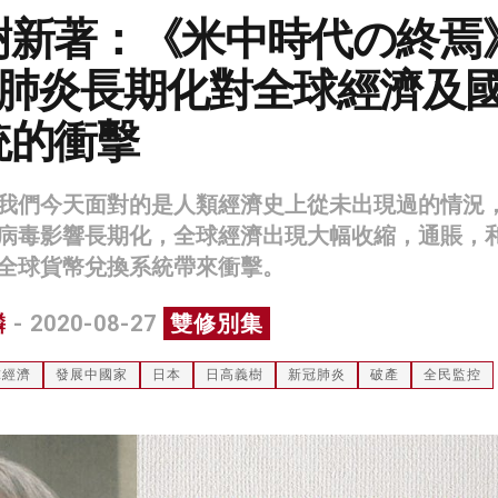
樹新著：《米中時代の終焉
冠肺炎長期化對全球經濟及
統的衝擊
我們今天面對的是人類經濟史上從未出現過的情況
病毒影響長期化，全球經濟出現大幅收縮，通賬，
全球貨幣兌換系統帶來衝擊。
麟
- 2020-08-27
雙修別集
球經濟
發展中國家
日本
日高義樹
新冠肺炎
破產
全民監控