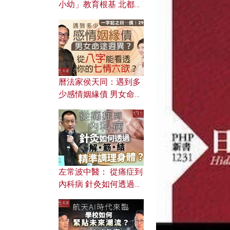
小幼」教育根基 北都如
何成為解決問題關鍵？
曆法家侯天同：遇到多
少感情姻緣債 男女命途
迥異？ 從八字能看透你
的七情六欲？
左常波中醫： 從痛症到
內科病 針灸如何透過解
筋結 精準調理身體？