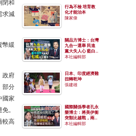
倒閉和
行為不檢 培育教
化才能治本
需求減
陳家偉
關品方博士：台灣
貨幣緩
九合一選舉 民進
黨大失人心 藍白
合作有望拿下七成
本社編輯部
以上縣市？
日本、印度經濟難
，政府
扭轉乾坤
張建雄
；部分
中國家
國際關係學者孔永
避免。
樂博士：將美伊衝
突類比越戰，兩者
過較高
有何異同？中國崛
本社編輯部
起能否為全球格局
發揮穩定效用？