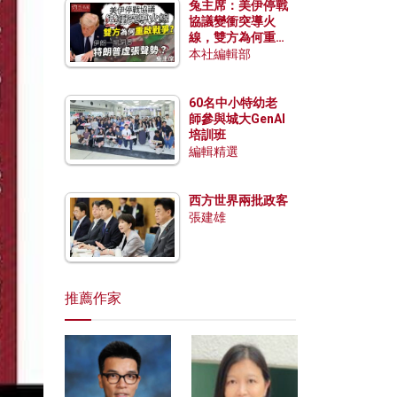
兔主席：美伊停戰
協議變衝突導火
線，雙方為何重啟
戰爭？伊朗一早洞
本社編輯部
悉特朗普虛張聲
勢？
60名中小特幼老
師參與城大GenAI
培訓班
編輯精選
西方世界兩批政客
張建雄
推薦作家