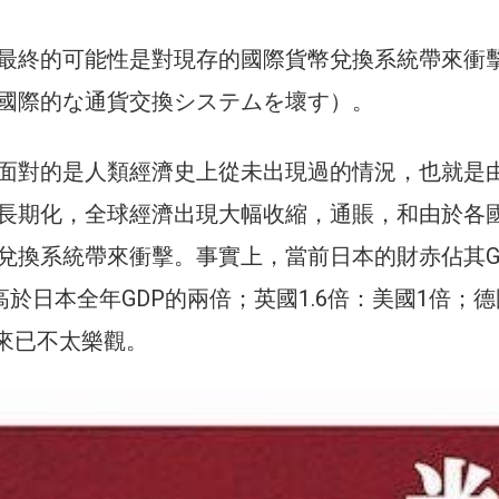
最終的可能性是對現存的國際貨幣兌換系統帶來衝
國際的な通貨交換システムを壞す）。
面對的是人類經濟史上從未出現過的情況，也就是
長期化，全球經濟出現大幅收縮，通賬，和由於各
兌換系統帶來衝擊。事實上，當前日本的財赤佔其G
高於日本全年GDP的兩倍；英國1.6倍：美國1倍；德
未來已不太樂觀。