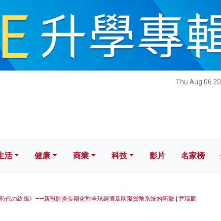
健康
商業
科技
影片
名家榜
Thu Aug 06 20
生活
健康
商業
科技
影片
名家榜
時代の終焉》——新冠肺炎長期化對全球經濟及國際貨幣系統的衝擊 | 尹瑞麟