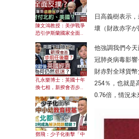
應用？
日高義樹表示，
陳文鴻教授：美伊戰爭
壞（財政赤字が
恐引伊斯蘭國家全面反
撲？ 俄羅斯欲聯合伊朗
他強調我們今天
對付北約美國？
冠肺炎病毒影響
財赤對全球貨幣
孔永樂博士：英國十年
254％，也就是
換七相，新揆會否步前
0.76倍，情況
任後塵？脫歐後英國經
濟為何仍然低迷？
鄧飛：少子化衝擊「中