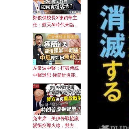
鄭俊傑校長X陳穎華主
任：航天AI時代來臨 學
校如何緊貼未來潮流？
校內數字教育如何實踐
落地？
左常波中醫：打破傳統
中醫迷思 極簡針灸能治
頭暈、胃脹？中風應如
何急救？
兔主席：美伊停戰協議
變衝突導火線，雙方為