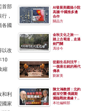
起首部
AI發展美國搞小院
高牆 中國推多邊
銀行，
合作
關品方
籲各國
金秋文化之旅──
踏上古蜀道，走過
劍門關
馮珍今
得以改
10
從顧生岳到沈平：
一個座右銘的兩代
收縮
傳承
劉家美
陳文鴻教授：北約
政和利
縱深空襲 俄羅斯
瀕臨戰敗邊緣？中
盟國家
國零部件能左右戰
本社編輯部
局走向？