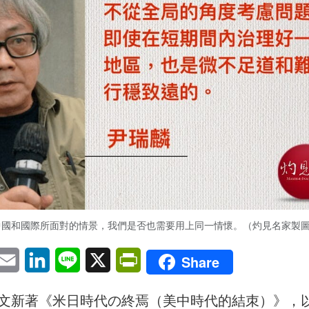
中國和國際所面對的情景，我們是否也需要用上同一情懷。（灼見名家製
pp
eChat
Email
LinkedIn
Line
X
PrintFriendly
Share
文新著《米日時代の終焉（美中時代的結朿）》，