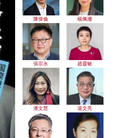
陳偉倫
楊佩珊
張宗永
趙靈敏
潘文慧
湯文亮