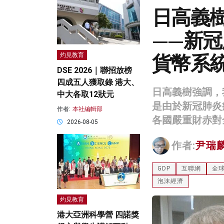
日高義
——新
貨幣系
灼見教育
DSE 2026｜聯招放榜
四成五人獲取錄 港大、
日高義樹強調，
中大各取12狀元
是由於新冠肺炎
作者:
本社編輯部
各國嚴重財赤對
2026-08-05
作者:
尹瑞
GDP
互聯網
全
泡沫經濟
灼見教育
港大亞洲科學營 四諾獎