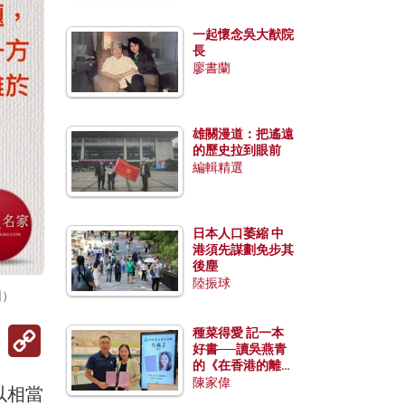
一起懷念吳大猷院
長
廖書蘭
雄關漫道：把遙遠
的歷史拉到眼前
編輯精選
日本人口萎縮 中
港須先謀劃免步其
後塵
陸振球
圖）
Copy
種菜得愛 記一本
Link
好書──讀吳燕青
的《在香港的離島
種菜》
陳家偉
以相當