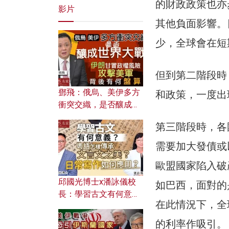
的財政政策也亦
影片
其他負面影響。
少，全球會在短
但到第二階段時
鄧飛：俄烏、美伊多方
和政策，一度出
衝突交織，是否釀成世
界大戰？ 伊朗甘冒政權
第三階段時，各
風險攻擊美軍，背後有
何盤算？
需要加大發債或
歐盟國家陷入破
邱國光博士x潘詠儀校
如巴西，面對的
長：學習古文有何意
在此情況下，全
義？ 粵語怎樣傳承文言
文之美？ 日常寫作如何
的利率作吸引。