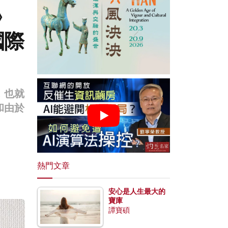
》
國際
，也就
和由於
熱門文章
安心是人生最大的
寶庫
譚寶碩