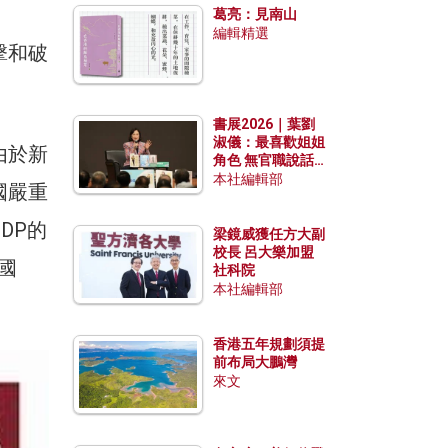
葛亮：見南山
編輯精選
擊和破
書展2026｜葉劉
淑儀：最喜歡姐姐
由於新
角色 無官職說話
包袱少
本社編輯部
國嚴重
DP的
梁鏡威獲任方大副
校長 呂大樂加盟
國
社科院
本社編輯部
香港五年規劃須提
前布局大鵬灣
來文