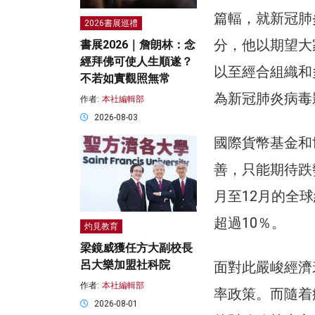
篇輻，就新冠肺
2026書展巡禮
分，他以期望大
書展2026｜詹朗林：念
經拜佛可使人生順遂？
以至經合組織和
不若如實觀照無常
為新冠肺炎病毒
作者:
本社編輯部
2026-08-03
國際貨幣基金和
善，只能期待跌
月至12月的全
超過10％。
灼見教育
梁鏡威獲任方大副校長
呂大樂加盟社科院
面對此嚴峻經濟
作者:
本社編輯部
率政策。而隨着
2026-08-01